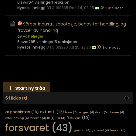
0 svar
64 visninger
1 reaksjon
Nyeste innlegg
DTG 160835 Dec 24, 08:35
Sårbar industri, sabotasje, behov for handling, og
fravær av handling
av
Vaffeljeger
6 svar
295 visninger
15 reaksjoner
Nyeste innlegg
DTG 012226 Jul 25, 22:26
Start ny tråd
Stikkord
afghanistan
(16)
aktuelt:
(12)
bare
(7)
bergen
(4)
drept
(5)
droner
(4)
forsvar
(10)
etterretning
(4)
faremo
(4)
ffi
(4)
fikk
(4)
forsvaret
(43)
garden
(4)
general
(4)
hæren
(6)