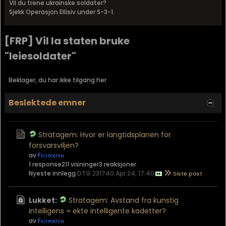
Vil du trene ukrainske soldater?
Sjekk Operasjon Ellisiv under S-3-1.
[FRP] Vil la staten bruke
"leiesoldater"
Beklager, du har ikke tilgang her
Beslektede emner
Stratagem: Hvor er langtidsplanen for
forsvarsviljen?
av
Feltposten
1 response
211 visninger
3 reaksjoner
Nyeste innlegg
DTG 231740 Apr 24, 17:40
Lukket:
Stratagem: Avstand fra kunstig
intelligens = ekte intelligente kadetter?
av
Feltposten