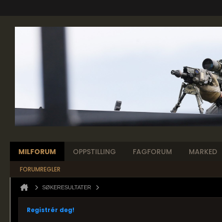
MILFORUM
OPPSTILLING
FAGFORUM
MARKED
FORUMREGLER
SØKERESULTATER
Registrér deg!