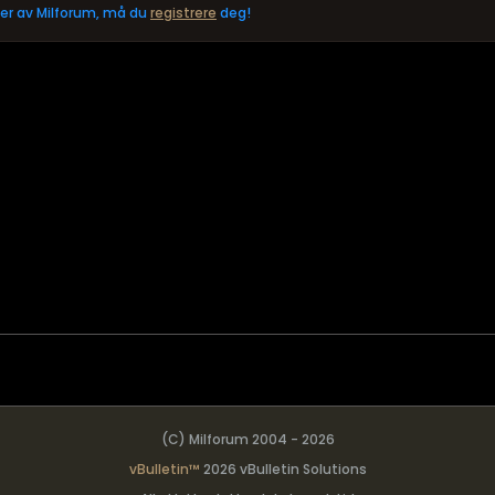
eler av Milforum, må du
registrere
deg!
(C) Milforum 2004 - 2026
vBulletin™
2026 vBulletin Solutions