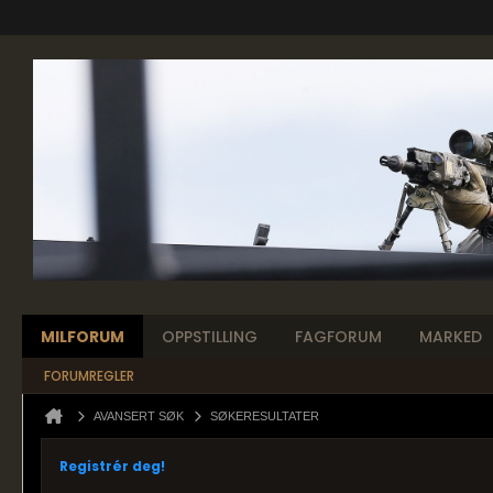
MILFORUM
OPPSTILLING
FAGFORUM
MARKED
FORUMREGLER
AVANSERT SØK
SØKERESULTATER
Registrér deg!