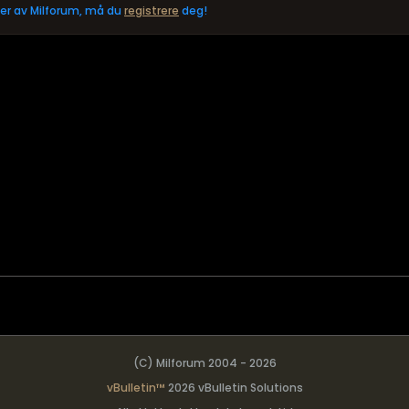
eler av Milforum, må du
registrere
deg!
(C) Milforum 2004 - 2026
vBulletin™
2026 vBulletin Solutions