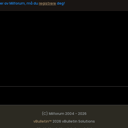
eler av Milforum, må du
registrere
deg!
(C) Milforum 2004 - 2026
vBulletin™
2026 vBulletin Solutions