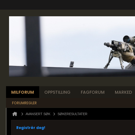
MILFORUM
OPPSTILLING
FAGFORUM
MARKED
FORUMREGLER
AVANSERT SØK
SØKERESULTATER
Registrér deg!