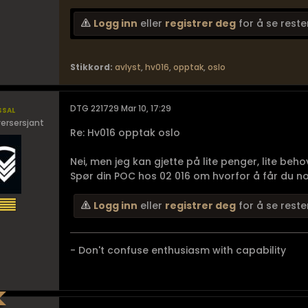
Logg inn
eller
registrer deg
for å se reste
Stikkord:
avlyst
,
hv016
,
opptak
,
oslo
ssal
DTG 221729 Mar 10, 17:29
ersersjant
Re: Hv016 opptak oslo
Nei, men jeg kan gjette på lite penger, lite beh
Spør din POC hos 02 016 om hvorfor å får du nok 
Logg inn
eller
registrer deg
for å se reste
- Don't confuse enthusiasm with capability