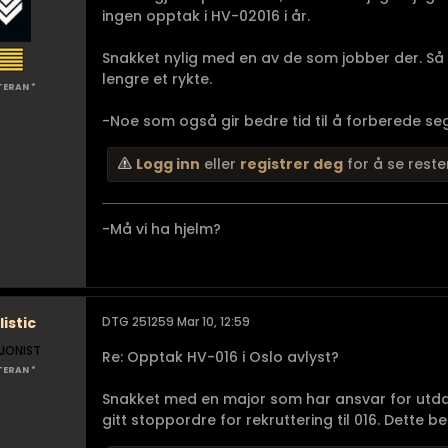
ingen opptak i HV-02016 i år.
Snakket nylig med en av de som jobber der. Så 
lengre et rykte.
TERAN *
-Noe som også gir bedre tid til å forberede seg 
Logg inn
eller
registrer deg
for å se reste
-Må vi ha hjelm?
listic
DTG 251259 Mar 10, 12:59
JONIST
Re: Opptak HV-016 i Oslo avlyst?
TERAN *
Snakket med en major som har ansvar for utdann
gitt stoppordre for rekruttering til 016. Dette ber