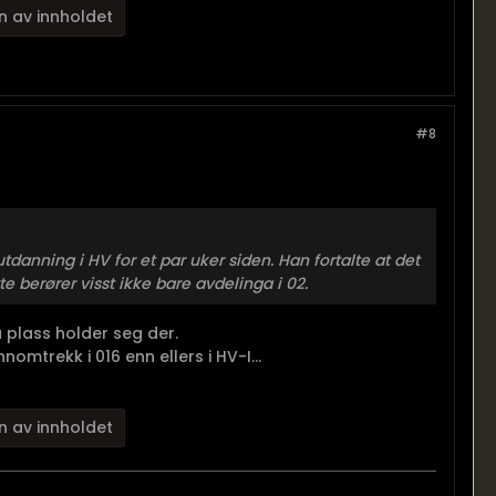
n av innholdet
#8
anning i HV for et par uker siden. Han fortalte at det
tte berører visst ikke bare avdelinga i 02.
 plass holder seg der.
omtrekk i 016 enn ellers i HV-I...
n av innholdet