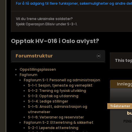
For å få adgang til flere funksjoner, søkemuligheter og andre d
Vil du trene ukrainske soldater?
Sjekk Operasjon Ellisiv under S-3-1.
Opptak HV-016 i Oslo avlyst?
Forumstruktur
This top
Oppstillingsplassen
Fagforum
Fagforum S-1: Personell og administrasjon
Innleg
S-1-1: Sesjon, tjeneste og verneplikt
S-1-2: Trening og fysisk utvikling
S-1-3: Opptak og utdanning
S-1-4: Ledige stillinger
S-1-5: Ansatt, administrasjon og
Trådstarter
utnevnelser
b
S-1-6: Veteraner og reservister
PENS
Fagforum S-2: Etterretning & sikkerhet
S-2-1: Løpende etterretning