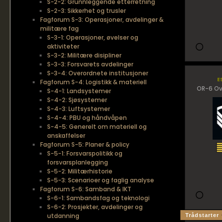
S-2-2: Grunnleggende etterretning
S-2-3: Sikkerhet og trusler
Fagforum S-3: Operasjoner, avdelinger &
militære fag
S-3-1: Operasjoner, øvelser og
aktiviteter
S-3-2: Militære disipliner
S-3-3: Forsvarets avdelinger
S-3-4: Overordnete institusjoner
e
Fagforum S-4: Logistikk & materiell
OR-6 Ov
S-4-1: Landsystemer
S-4-2: Sjøsystemer
S-4-3: Luftsystemer
S-4-4: PBU og håndvåpen
S-4-5: Generelt om materiell og
anskaffelser
Fagforum S-5: Planer & policy
S-5-1: Forsvarspolitikk og
forsvarsplanlegging
S-5-2: Militærhistorie
S-5-3: Scenarioer og faglig analyse
Fagforum S-6: Samband & IKT
S-6-1: Sambandsfag og teknologi
S-6-2: Prosjekter, avdelinger og
utdanning
Trådstarter