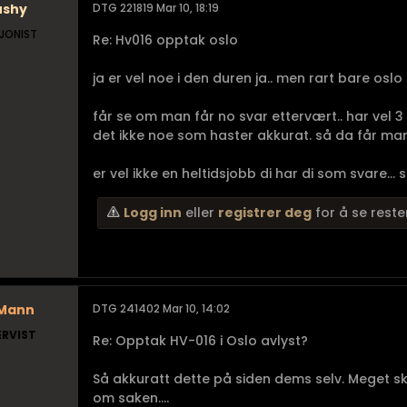
ushy
DTG 221819 Mar 10, 18:19
JONIST
Re: Hv016 opptak oslo
ja er vel noe i den duren ja.. men rart bare oslo 
får se om man får no svar ettervært.. har vel 3
det ikke noe som haster akkurat. så da får ma
er vel ikke en heltidsjobb di har di som svare... 
Logg inn
eller
registrer deg
for å se reste
iMann
DTG 241402 Mar 10, 14:02
ERVIST
Re: Opptak HV-016 i Oslo avlyst?
Så akkuratt dette på siden dems selv. Meget sk
om saken....