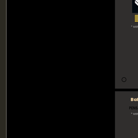
* VE
Bal
PENS
* VE