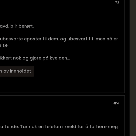
#3
avd. blir berørt.
 ubesvarte eposter til dem. og ubesvart tlf. men nå er
n se
sikkert nok og gjøre på kvelden...
n av innholdet
#4
uffende. Tar nok en telefon i kveld for å forhøre meg