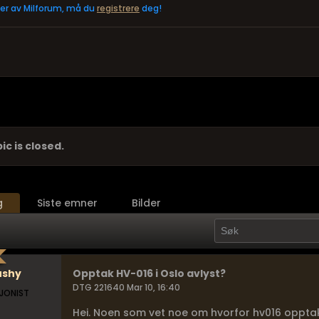
eler av Milforum, må du
registrere
deg!
ic is closed.
g
Siste emner
Bilder
ushy
Opptak HV-016 i Oslo avlyst?
DTG 221640 Mar 10, 16:40
JONIST
Hei. Noen som vet noe om hvorfor hv016 opptake