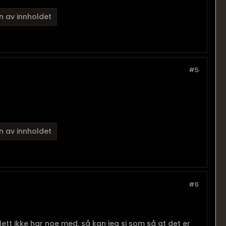
n av innholdet
#5
n av innholdet
#6
lett ikke har noe med, så kan jeg si som så at det er