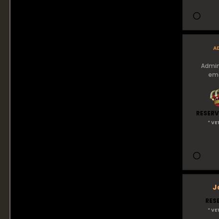
a
Admin
eme
RESERV
* VE
J
RES
* VE