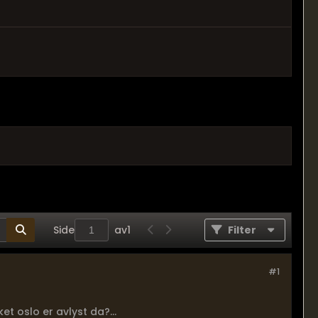
Side
av
1
Filter
#1
t oslo er avlyst da?...