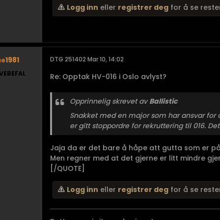
Logg inn
eller
registrer deg
for å se reste
ng1981
DTG 251402 Mar 10, 14:02
VEBEFAL
Re: Opptak HV-016 i Oslo avlyst?
Opprinnelig skrevet av
Ballistic
Snakket med en major som har ansvar for utd
er gitt stoppordre for rekruttering til 016. De
Jaja da er det bare å håpe att gutta som er på
Men regner med at det gjerne er litt mindre gjenn
[/QUOTE]
Logg inn
eller
registrer deg
for å se reste