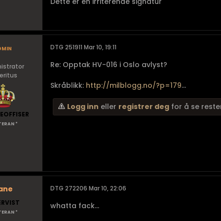
Dette er en irriterende signatur
dmin
DTG 251911 Mar 10, 19:11
Re: Opptak HV-016 i Oslo avlyst?
istrator
ritus
Skråblikk:
http://milblogg.no/?p=179
...
Logg inn
eller
registrer deg
for å se reste
EOFFISER
TERAN *
ane
DTG 272206 Mar 10, 22:06
ERVIST
whatta fack...
TERAN *