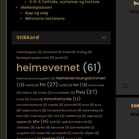
S-6-3: Felttriks, systemer og historie
b
Markedsplassen
PENS
Kjøp og salg
Milforums testarena
Stikkord
arbeidsgiver
(3)
forsvaret
(3)
fritak
(4)
frivillig
(4)
førstegangstjeneste
(5)
grad
(3)
heimevernet
(61)
heimevernsungdommen
heimevernsungdom
(3)
hv
(27)
(13)
hvi
(19)
hk416
(6)
hv016
(5)
hvinnsats
hvu
(27)
(3)
hvkurs
(4)
hvsks
(3)
hvsoldater
(3)
innsatsstyrke
(12)
hvub
(3)
hvulk
(5)
Ell
innsatsstyrkene
(3)
istyrke
(6)
kontrakt
(3)
krav
(5)
kurs
(8)
lagførerkurs
(6)
landskonkurranse
(5)
lederskap
(3)
RES
lønn
(5)
motivasjon
(4)
ned
(3)
nytilføring
(4)
opprop
(3)
shv
(10)
opptak
(8)
sjef
(3)
sjøheimevernet
(5)
soldater
(6)
styrke
(4)
tjeneste
(3)
tjenesteplikt
(3)
ungdom
(3)
utstyr
(6)
verneplikt
(3)
vest
(2)
våpen
(5)
øvelse
(13)