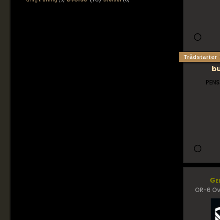
årlig trening
(5)
øvelser
(6)
Trådstarter
b
PENS
Ge
OR-6 Ov