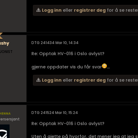
Logg inn
eller
registrer deg
for å se reste
ushy
DTG 241434 Mar 10, 14:34
JONIST
Re: Opptak HV-016 i Oslo avlyst?
gjerne oppdater vis du får svar
...
Logg inn
eller
registrer deg
for å se reste
henna
DTG 241524 Mar 10, 15:24
ersersjant
Re: Opptak HV-016 i Oslo avlyst?
Uten å gjette på hvorfor, det mener jeg at jeg s