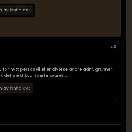
n av innholdet
#2
ov for nytt personell eller diverse andre adm. grunner.
det mest kvalifiserte svaret....
n av innholdet