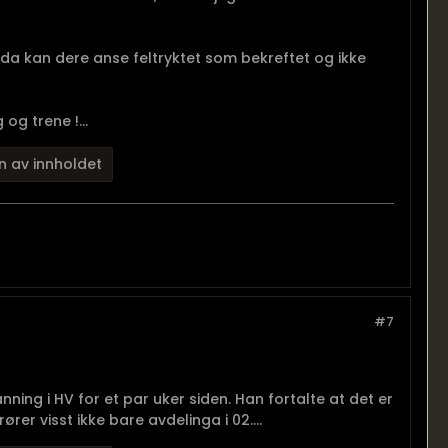
da kan dere anse feltryktet som bekreftet og ikke
og trene !...
n av innholdet
#7
ing i HV for et par uker siden. Han fortalte at det er
ører visst ikke bare avdelinga i 02....