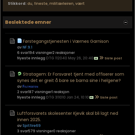
Stikkord:
du
,
fineste
,
militærleiren
,
vært
Beslektede emner
Førstegangstjenesten i Værnes Garnison
av
NF.9.1
6 svar
194 visninger
2 reaksjoner
Nyeste innlegg
DTG 112040 May 26, 20:40
Stratagem: Er Forsvaret tjent med offiserer som
synes det er greit å bare se barna sine i helgene?
av
Feltposten
2 svar
187 visninger
1 reaksjon
Nyeste innlegg
DTG 311010 Jan 24, 10:10
Luftforsvarets skolesenter Kjevik skal bli lagt ned
innen 2025.
av
Spitfire69
3 svar
579 visninger
0 reaksjoner