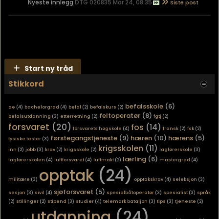
Nyeste innlegg
DTG 020835 Mar 24, 08:35
Start ny tråd
Stikkord
befalsskole
(6)
ae
(4)
bachelorgrad
(4)
befal
(2)
befalskurs
(2)
feltoperatør
(8)
befalsutdanning
(3)
etterretning
(2)
fgtj
(2)
forsvaret
(20)
fos
(14)
forsvarets høgskole
(4)
fransk
(2)
fsk
(2)
førstegangstjeneste
(9)
hæren
(10)
hærens
(5)
fysiske tester
(3)
krigsskolen
(11)
inn
(2)
jobb
(3)
krav
(2)
krigsskole
(2)
lagførerskole
(3)
lærling
(6)
lagførerskolen
(4)
luftforsvaret
(4)
luftmakt
(2)
mastergrad
(4)
opptak
(24)
militære
(3)
opptakskrav
(4)
seleksjon
(3)
sjøforsvaret
(5)
sesjon
(3)
sivil
(4)
spesialbåtoperatør
(3)
spesialist
(3)
språk
(2)
stillinger
(2)
stipend
(3)
studier
(4)
telemark bataljon
(3)
tips
(3)
tjeneste
(2)
utdanning
(24)