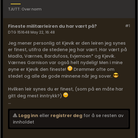
TJUTT: Over norm
Fineste militærleiren du har vært på?
#1
DTG 151648 May 22, 16:48
Jeg mener personlig at Kjevik er den leiren jeg synes
er finest, utifra de stedene jeg har vært. Har vært på
Madla, Værnes, Bardufoss, Evjemoen* og Kjevik.
Værnes Garnison var også helt nydelig! Men i mine
øyne er Kjevik den fineste!
Drømmer ofte om
stedet og alle de gode minnene når jeg sover.
Hvilken leir synes du er finest, (som på en måte har
gitt deg mest inntrykk?)
...
Logg inn
eller
registrer deg
for å se resten av
innholdet