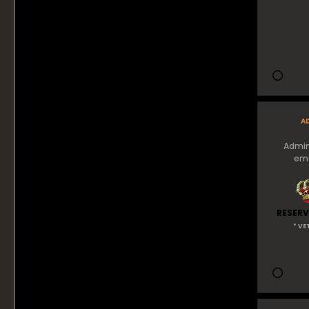
a
Admin
eme
RESERV
* VE