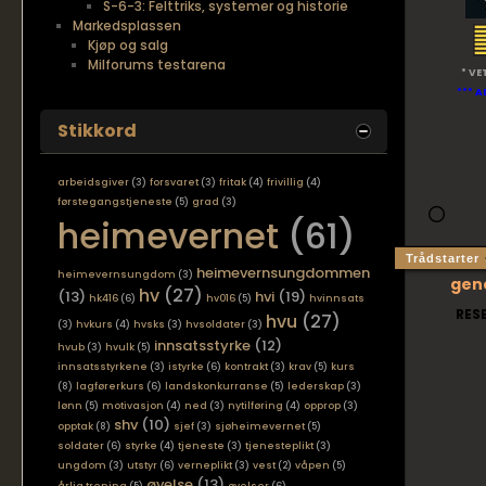
S-6-3: Felttriks, systemer og historie
Markedsplassen
Kjøp og salg
Milforums testarena
* VE
*** A
Stikkord
arbeidsgiver
(3)
forsvaret
(3)
fritak
(4)
frivillig
(4)
førstegangstjeneste
(5)
grad
(3)
heimevernet
(61)
Trådstarter
heimevernsungdommen
heimevernsungdom
(3)
gen
hv
(27)
(13)
hvi
(19)
hk416
(6)
hv016
(5)
hvinnsats
RES
hvu
(27)
(3)
hvkurs
(4)
hvsks
(3)
hvsoldater
(3)
innsatsstyrke
(12)
hvub
(3)
hvulk
(5)
innsatsstyrkene
(3)
istyrke
(6)
kontrakt
(3)
krav
(5)
kurs
(8)
lagførerkurs
(6)
landskonkurranse
(5)
lederskap
(3)
lønn
(5)
motivasjon
(4)
ned
(3)
nytilføring
(4)
opprop
(3)
shv
(10)
opptak
(8)
sjef
(3)
sjøheimevernet
(5)
soldater
(6)
styrke
(4)
tjeneste
(3)
tjenesteplikt
(3)
ungdom
(3)
utstyr
(6)
verneplikt
(3)
vest
(2)
våpen
(5)
øvelse
(13)