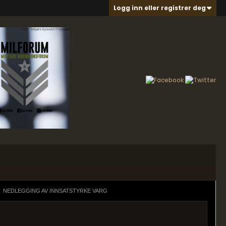
Logg inn eller registrer deg
NEDLEGGING AV INNSATSTYRKE VARG