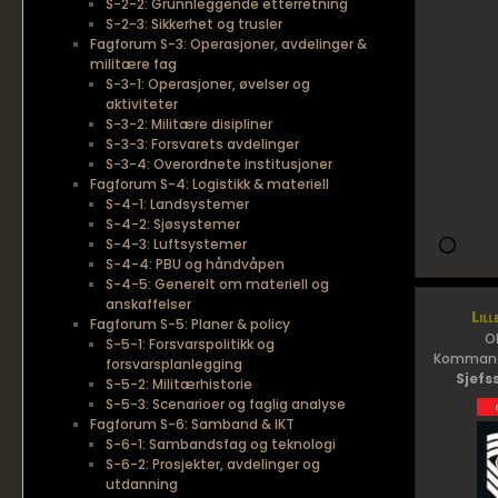
S-2-2: Grunnleggende etterretning
S-2-3: Sikkerhet og trusler
Fagforum S-3: Operasjoner, avdelinger &
militære fag
S-3-1: Operasjoner, øvelser og
aktiviteter
S-3-2: Militære disipliner
S-3-3: Forsvarets avdelinger
S-3-4: Overordnete institusjoner
Fagforum S-4: Logistikk & materiell
S-4-1: Landsystemer
S-4-2: Sjøsystemer
S-4-3: Luftsystemer
S-4-4: PBU og håndvåpen
S-4-5: Generelt om materiell og
anskaffelser
Lill
Fagforum S-5: Planer & policy
O
S-5-1: Forsvarspolitikk og
Kommand
forsvarsplanlegging
Sjefs
S-5-2: Militærhistorie
S-5-3: Scenarioer og faglig analyse
Fagforum S-6: Samband & IKT
S-6-1: Sambandsfag og teknologi
S-6-2: Prosjekter, avdelinger og
utdanning