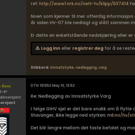
ref:
http://www1.nrk.no/nett-tv/klipp/637414
Fø
Noen som kjenner til mer offentlig informasjon
år siden HV-07 ble nedlagt og slått sammen 
Er dette en enkeltstående nedskjæring eller er 
Logg inn
eller
registrer deg
for å se reste
Stikkord:
innsatstyrke
,
nedlegging
,
varg
e Arne
DTG 191352 May 10, 13:52
R-8*
Re: Nedlegging av Innsatstyrke Varg
érsersjant
sersjant
I følge GIHV sjøl er det bare snakk om å flytt
Stavanger, ikke legge ned styrken:
mil.no/hv/sta
Det blir lengre mellom det faste befalet og man