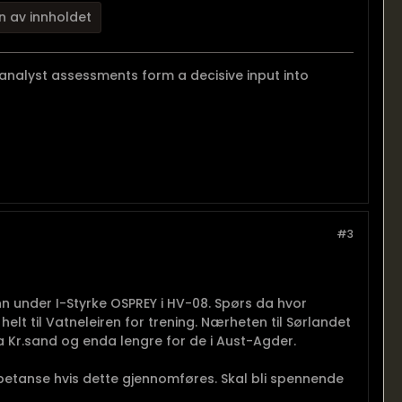
n av innholdet
 analyst assessments form a decisive input into
#3
n under I-Styrke OSPREY i HV-08. Spørs da hvor
helt til Vatneleiren for trening. Nærheten til Sørlandet
ra Kr.sand og enda lengre for de i Aust-Agder.
etanse hvis dette gjennomføres. Skal bli spennende