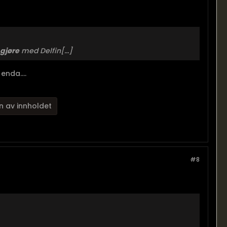
 gjøre
med Delfin[...]
enda....
n av innholdet
#8