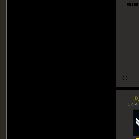
RESER
D
OR-4 