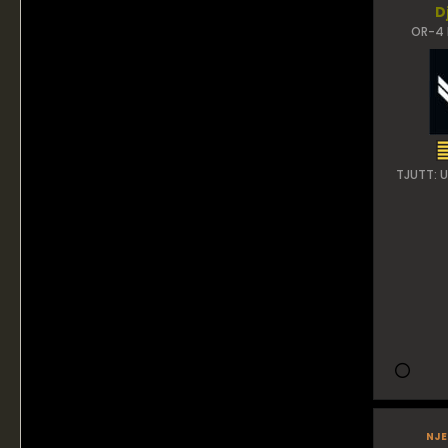
D
OR-4 
TJUTT: 
nje