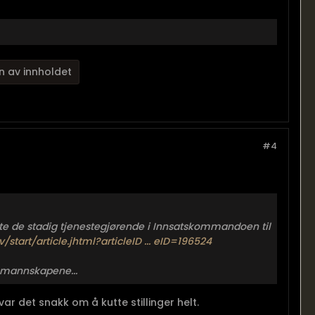
n av innholdet
#4
ytte de stadig tjenestegjørende i Innsatskommandoen til
/start/article.jhtml?articleID ... eID=196524
g mannskapene...
var det snakk om å kutte stillinger helt.