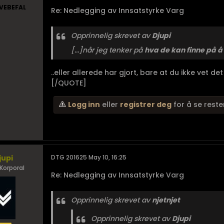
VEBEFAL
Re: Nedlegging av Innsatstyrke Varg
Opprinnelig skrevet av
Djupi
[...]når jeg tenker på
hva de kan finne på å
..eller allerede har gjort, bare at du ikke vet det 
[/QUOTE]
Logg inn
eller
registrer deg
for å se reste
jupi
DTG 201625 May 10, 16:25
Korporal
Re: Nedlegging av Innsatstyrke Varg
Opprinnelig skrevet av
njetnjet
Opprinnelig skrevet av
Djupi