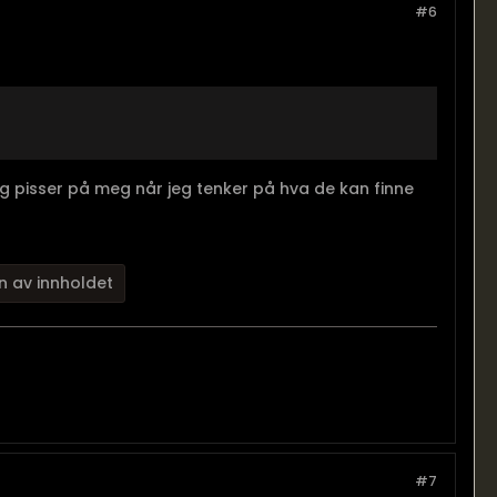
#6
jeg pisser på meg når jeg tenker på hva de kan finne
n av innholdet
#7