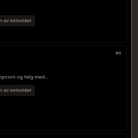
n av innholdet
#5
opcorn og følg med....
n av innholdet