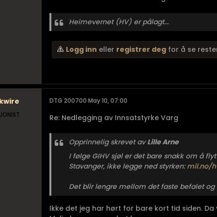
Heimevernet (HV) er pålagt...
Logg inn
eller
registrer deg
for å se reste
kwire
DTG 200700 May 10, 07:00
JONIST
Re: Nedlegging av Innsatstyrke Varg
Opprinnelig skrevet av
Lille Arne
I følge GIHV sjøl er det bare snakk om å fl
Stavanger, ikke legge ned styrken:
mil.no/hv
Det blir lengre mellom det faste befalet o
Ikke det jeg har hørt for bare kort tid siden. Da 