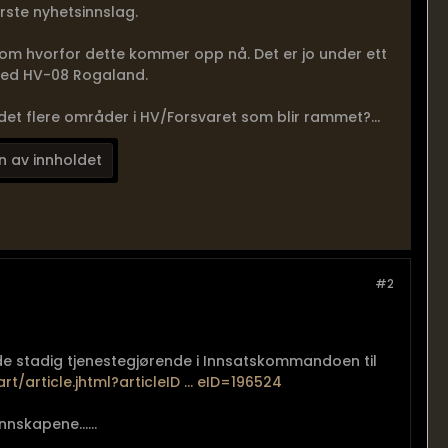
rste nyhetsinnslag.
 om hvorfor dette kommer opp nå. Det er jo under ett
med HV-08 Rogaland.
det flere områder i HV/Forsvaret som blir rammet?...
n av innholdet
#2
e de stadig tjenestegjørende i Innsatskommandoen til
rt/article.jhtml?articleID ... eID=196524
nskapene......