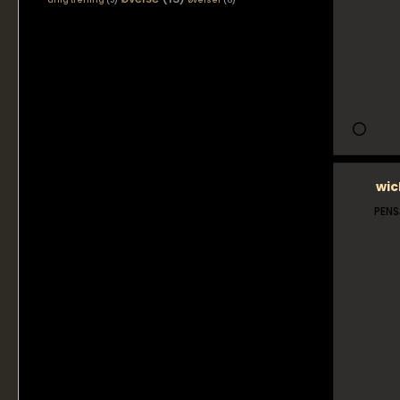
årlig trening
(5)
øvelser
(6)
wic
PENS