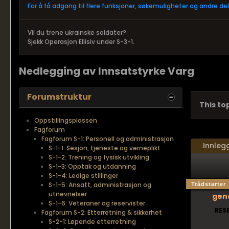
For å få adgang til flere funksjoner, søkemuligheter og andre d
Vil du trene ukrainske soldater?
Sjekk Operasjon Ellisiv under S-3-1.
Nedlegging av Innsatstyrke Varg
Forumstruktur
This top
Oppstillingsplassen
Fagforum
Fagforum S-1: Personell og administrasjon
Innleg
S-1-1: Sesjon, tjeneste og verneplikt
S-1-2: Trening og fysisk utvikling
S-1-3: Opptak og utdanning
S-1-4: Ledige stillinger
S-1-5: Ansatt, administrasjon og
Trådstarter
utnevnelser
gen
S-1-6: Veteraner og reservister
RES
Fagforum S-2: Etterretning & sikkerhet
S-2-1: Løpende etterretning