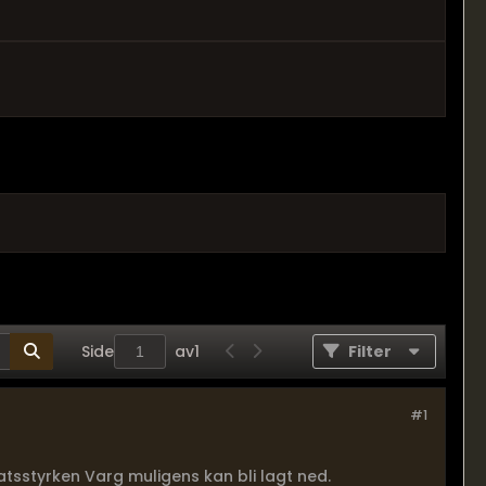
Side
av
1
Filter
#1
atsstyrken Varg muligens kan bli lagt ned.