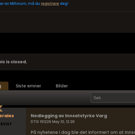
eler av Milforum, må du
registrere
deg!
ic is closed.
g
Siste emner
Bilder
erales
Nedlegging av Innsatstyrke Varg
DTG 191226 May 10, 12:26
ERVIST
På nyhetene i dag ble det informert om at Inns