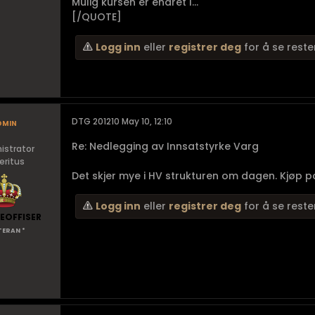
Mulig kursen er endret l...
[/QUOTE]
Logg inn
eller
registrer deg
for å se reste
dmin
DTG 201210 May 10, 12:10
Re: Nedlegging av Innsatstyrke Varg
istrator
ritus
Det skjer mye i HV strukturen om dagen. Kjøp p
Logg inn
eller
registrer deg
for å se reste
EOFFISER
TERAN *