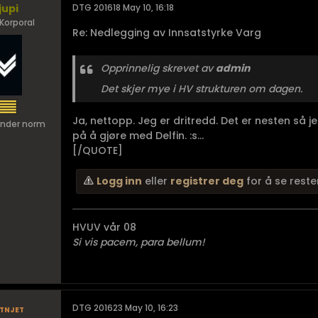
jupi
DTG 201618 May 10, 16:18
Korporal
Re: Nedlegging av Innsatstyrke Varg
Opprinnelig skrevet av
admin
Det skjer mye i HV strukturen om dagen.
Ja, nettopp. Jeg er dritredd. Det er nesten så 
Under norm
på å gjøre med Delfin. :s...
[/QUOTE]
Logg inn
eller
registrer deg
for å se reste
HVUV vår 08
Si vis pacem, para bellum!
tnjet
DTG 201623 May 10, 16:23