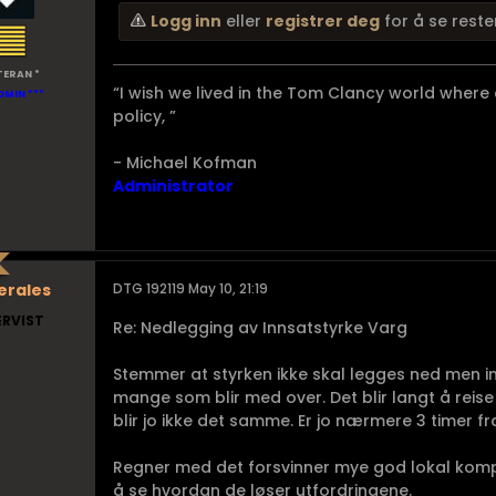
Logg inn
eller
registrer deg
for å se reste
TERAN *
“I wish we lived in the Tom Clancy world where
DMIN ***
policy, ”
- Michael Kofman
Administrator
erales
DTG 192119 May 10, 21:19
ERVIST
Re: Nedlegging av Innsatstyrke Varg
Stemmer at styrken ikke skal legges ned men in
mange som blir med over. Det blir langt å reise 
blir jo ikke det samme. Er jo nærmere 3 timer f
Regner med det forsvinner mye god lokal komp
å se hvordan de løser utfordringene.