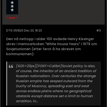
** MOD **
DTG 051823 Dec 23, 18:23
#3
Den nå nettopp i alder 100 avdøde Henry Kissinger
skrev i memoarboken "White House Years" i 1979 om
Sovjetunionen (etter først å ha skrevet om
kommunismen):
[SIZE=20px][FONT=Calibri]Soviet policy is also,
of course, the inheritor of an ancient tradition of
Russian nationalism. Over centuries the strange
Russian empire has seeped outward from the
Duchy of Muscovy, spreading east and west
across endless plains where no geographical
obstacle except distance set a limit to human
ambition, in...