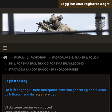
Logg inn eller registrer deg
FORUM
FAGFORUM
FAGFORUM S-5: PLANER & POLICY
S-5-1: FORSVARSPOLITIKK OG FORSVARSPLANLEGGING
STRATAGEM: LANDOPERASJONER I NORDOMRÅDET
Registrér deg!
For å få adgang til flere funksjoner, søkemuligheter og andre deler
av Milforum, må du
registrere
deg!
Vil du trene ukrainske soldater?
Sjekk Operasjon Ellisiv under S-3-1.