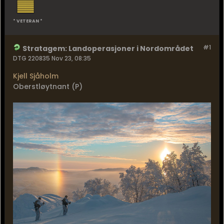
* VETERAN *
#1
Stratagem: Landoperasjoner i Nordområdet
DTG 220835 Nov 23, 08:35
Kjell Sjåholm
Oberstløytnant (P)