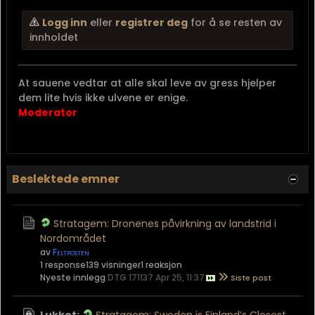
Logg inn
eller
registrer deg
for å se resten av
innholdet
At sauene vedtar at alle skal leve av gress hjelper
dem lite hvis ikke ulvene er enige.
Moderator
Beslektede emner
Stratagem: Dronenes påvirkning av landstrid i
Nordområdet
av
Feltposten
1 response
139 visninger
1 reaksjon
Nyeste innlegg
DTG 171137 Apr 25, 11:37