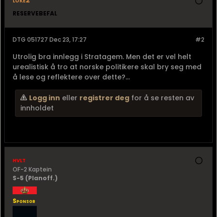
loke2
RESERVEBEFAL
DTG 051727 Dec 23, 17:27
#2
Utrolig bra innlegg i Stratagem. Men det er vel helt
urealistisk å tro at norske politikere skal bry seg med
å lese og reflektere over dette?...
Logg inn
eller
registrer deg
for å se resten av
innholdet
hvlt
OF-2 Kaptein
S-5 (Planoff.)
Sponsor