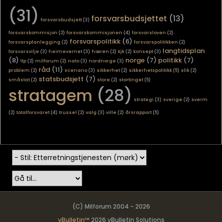
(31)
forsvarsbudsjettet
(13)
forsvarsbudsjett
(3)
forsvarskommisjon
(2)
forsvarskommisjonen
(4)
forsvarsloven
(2)
forsvarspolitikk
(6)
forsvarsplanlegging
(2)
forsvarspolitikken
(2)
langtidsplan
forsvarsvilje
(3)
heimevernet
(3)
hæren
(2)
kjk
(2)
konsept
(3)
(8)
norge
(7)
politikk
(7)
ltp
(2)
milforum
(2)
nato
(3)
nordnorge
(3)
råd
(11)
problem
(2)
scenario
(3)
sikkerhet
(2)
sikkerhetspolitikk
(5)
slik
(2)
statsbudsjett
(7)
småstat
(2)
store
(2)
stortinget
(5)
stratagem
(28)
strategi
(3)
sverige
(2)
sverm
(2)
totalforsvaret
(4)
trussel
(2)
valg
(3)
ville
(2)
årsrapport
(5)
(C) Milforum 2004 - 2026
vBulletin™
2026 vBulletin Solutions