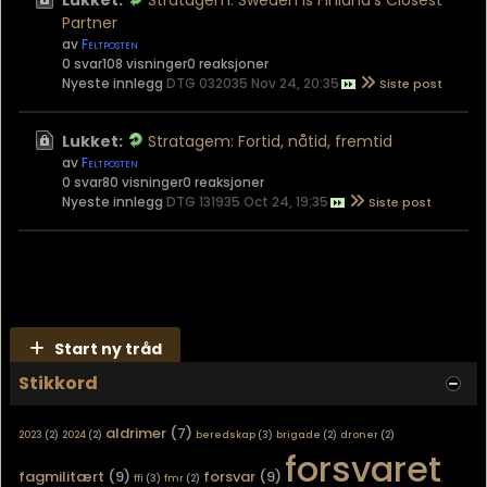
Lukket:
Stratagem: Sweden is Finland’s Closest
Partner
av
Feltposten
0 svar
108 visninger
0 reaksjoner
Nyeste innlegg
DTG 032035 Nov 24, 20:35
Lukket:
Stratagem: Fortid, nåtid, fremtid
av
Feltposten
0 svar
80 visninger
0 reaksjoner
Nyeste innlegg
DTG 131935 Oct 24, 19:35
Start ny tråd
Stikkord
aldrimer
(7)
2023
(2)
2024
(2)
beredskap
(3)
brigade
(2)
droner
(2)
forsvaret
fagmilitært
(9)
forsvar
(9)
ffi
(3)
fmr
(2)