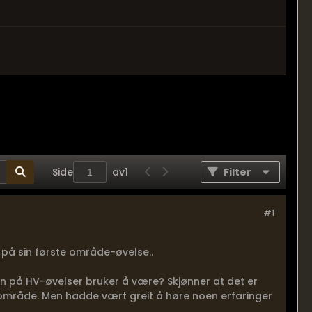
Side
av
1
Filter
#1
 på sin første område-øvelse..
en på HV-øvelser bruker å være? Skjønner at det er
elt område. Men hadde vært greit å høre noen erfaringer