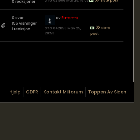
DTG 021506 Mar 25, 15:06
0 reaksjoner
0 svar
av
Rittmester
155 visninger
DTG 042053 May 25,
1 reaksjon
20:53
Hjelp
GDPR
Kontakt Milforum
Toppen Av Siden