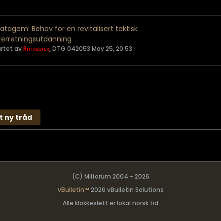
ratagem: Behov for en revitalisert taktisk
terretningsutdanning
artet av
Rittmester
,
DTG 042053 May 25, 20:53
t ny tråd
(C) Milforum 2004 - 2026
vBulletin™
2026 vBulletin Solutions
Alle klokkeslett er lokal norsk tid