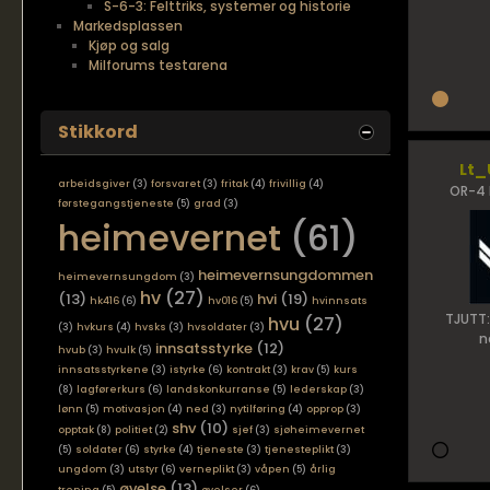
S-6-3: Felttriks, systemer og historie
Markedsplassen
Kjøp og salg
Milforums testarena
Stikkord
Lt_
arbeidsgiver
(3)
forsvaret
(3)
fritak
(4)
frivillig
(4)
OR-4 
førstegangstjeneste
(5)
grad
(3)
heimevernet
(61)
heimevernsungdommen
heimevernsungdom
(3)
hv
(27)
(13)
hvi
(19)
hk416
(6)
hv016
(5)
hvinnsats
TJUTT:
hvu
(27)
(3)
hvkurs
(4)
hvsks
(3)
hvsoldater
(3)
n
innsatsstyrke
(12)
hvub
(3)
hvulk
(5)
innsatsstyrkene
(3)
istyrke
(6)
kontrakt
(3)
krav
(5)
kurs
(8)
lagførerkurs
(6)
landskonkurranse
(5)
lederskap
(3)
lønn
(5)
motivasjon
(4)
ned
(3)
nytilføring
(4)
opprop
(3)
shv
(10)
opptak
(8)
politiet
(2)
sjef
(3)
sjøheimevernet
(5)
soldater
(6)
styrke
(4)
tjeneste
(3)
tjenesteplikt
(3)
ungdom
(3)
utstyr
(6)
verneplikt
(3)
våpen
(5)
årlig
øvelse
(13)