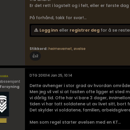
Er det rett i lagstelt og i felt, eller er første dag 
På forhånd, takk for svar!...
Logg inn
eller
registrer deg
for å se reste
Stikkord:
heimevernet
,
øvelse
👍
2
vara
DTG 201014 Jan 25, 10:14
abssersjant
Dette avhenger i stor grad av hvordan områdel
 Forsyning
Men jeg vil vel si at fasiten ofte ligger et sted 
vi dårlig tid. Ofte har vi bare 3 dager, innimell
tiden vi har tatt soldatene ut av livet sitt, bort 
Det skylder vi soldatene, familien, arbeidsgiver
Men som regel starter øvelsen med en KT...