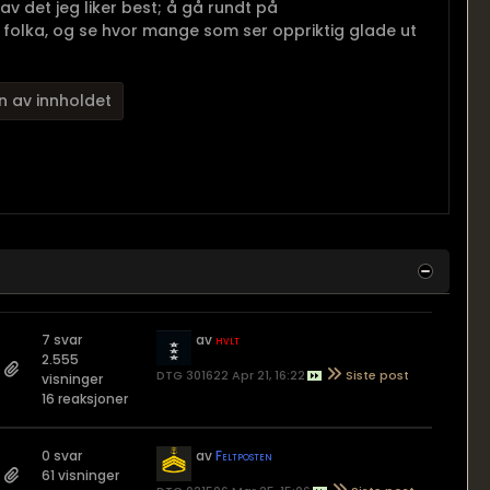
 av det jeg liker best; å gå rundt på
å folka, og se hvor mange som ser oppriktig glade ut
n av innholdet
7 svar
av
hvlt
2.555
DTG 301622 Apr 21, 16:22
visninger
16 reaksjoner
0 svar
av
Feltposten
61 visninger