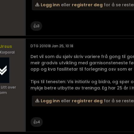
Logg inn
eller
registrer deg
for å se reste
👍
3
Ursus
DTG 201018 Jan 25, 10:18
Korporal
Det vil som du sjølv skriv variere frå gong til gon
meir gradvis utvikling med garnisonsteneste fø
opp og kva fasilitetar til forlegning osv som er t
Tips til tenesten: Vis initiativ og bidra, og spø
 Litt over
mykje betre utbytte av treninga. Eg har 25 år i HV
orm
Logg inn
eller
registrer deg
for å se reste
👍
4