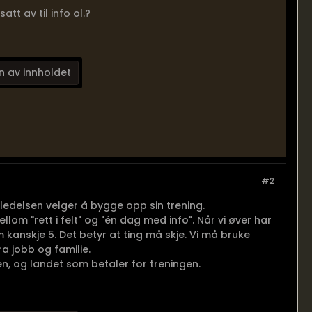
satt av til info ol.?
n av innholdet
#2
edelsen velger å bygge opp sin trening.
mellom "rett i felt" og "én dag med info". Når vi øver har
om kanskje 5. Det betyr at ting må skje. Vi må bruke
fra jobb og familie.
en, og landet som betaler for treningen.