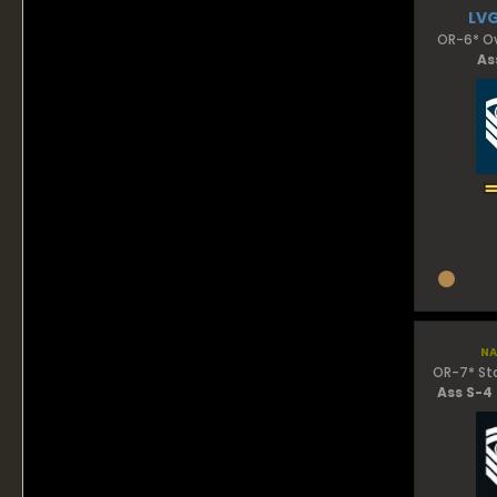
LV
OR-6* Ov
As
na
OR-7* St
Ass S-4