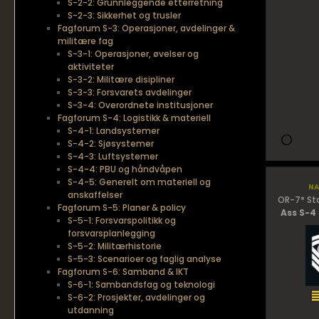
S-2-2: Grunnleggende etterretning
S-2-3: Sikkerhet og trusler
Fagforum S-3: Operasjoner, avdelinger &
militære fag
S-3-1: Operasjoner, øvelser og
aktiviteter
S-3-2: Militære disipliner
S-3-3: Forsvarets avdelinger
S-3-4: Overordnete institusjoner
Fagforum S-4: Logistikk & materiell
S-4-1: Landsystemer
S-4-2: Sjøsystemer
S-4-3: Luftsystemer
S-4-4: PBU og håndvåpen
S-4-5: Generelt om materiell og
na
anskaffelser
OR-7* St
Fagforum S-5: Planer & policy
Ass S-4
S-5-1: Forsvarspolitikk og
forsvarsplanlegging
S-5-2: Militærhistorie
S-5-3: Scenarioer og faglig analyse
Fagforum S-6: Samband & IKT
S-6-1: Sambandsfag og teknologi
S-6-2: Prosjekter, avdelinger og
utdanning