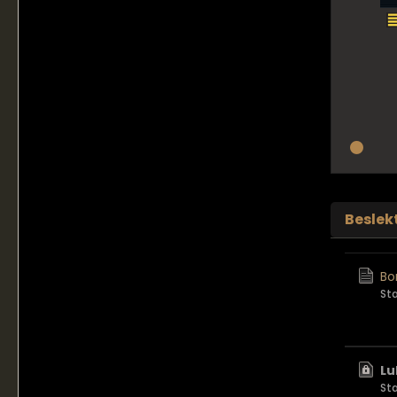
Beslek
Bo
St
Lu
St