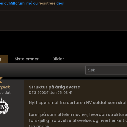
eler av Milforum, må du
registrere
deg!
g
Siste emner
Bilder
rpløk
Struktur på årlig øvelse
soldat
DTG 200341 Jan 25, 03:41
Nytt spørsmål fra uerfaren HV soldat som skal
Lurer på som tittelen nevner, hvordan struktur
forskjellig fra øvelse til øvelse, og hvert enk
fra andre.