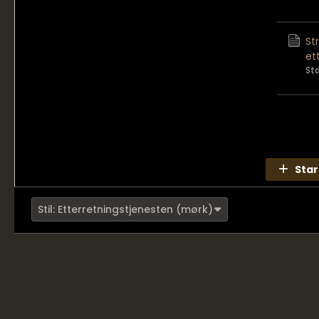
St
et
St
Star
Stil: Etterretningstjenesten (mørk)