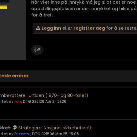
Når vi er inne på innrykk må jeg si at det er noe
oppstillingsplassen under innrykket og hilse p
for å tref...
Logg inn
eller
registrer deg
for å se reste
👍
5
tede emner
mbekastere i urtiden (1970- og 80-tallet)
artet av
hvlt
,
DTG 222126 Apr 21, 21:26
kket:
Stratagem: Nasjonal sikkerhetsrett
artet av
Feltposten
,
DTG 021506 Mar 25, 15:06