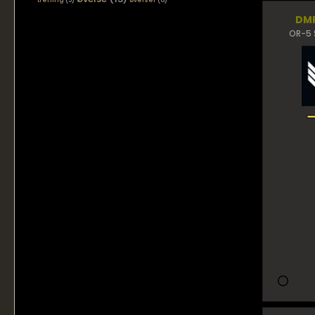
trening
(5)
øvelser
(6)
DM
OR-5 