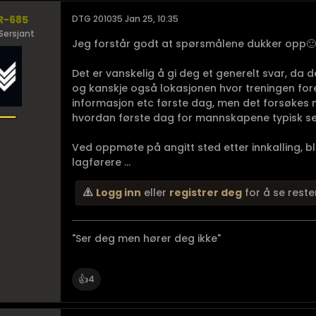
R-685
DTG 201035 Jan 25, 10:35
Sersjant
Jeg forstår godt at spørsmålene dukker opp🙂
Det er vanskelig å gi deg et generelt svar, da 
og kanskje også lokasjonen hvor treningen fore
informasjon etc første dag, men det forsøkes n
hvordan første dag for mannskapene typisk ser
Ved oppmøte på angitt sted etter innkalling, bl
lagførere ...
Logg inn
eller
registrer deg
for å se reste
"Ser deg men hører deg ikke"
👍
4