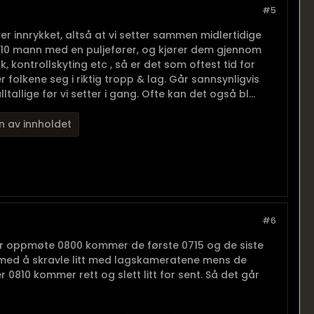
#5
er innrykket, altså at vi setter sammen midlertidige
8-10 mann med en puljefører, og kjører dem gjennom
 kontrollskyting etc , så er det som oftest tid for
er folkene seg i riktig tropp & lag. Går sannsynligvis
tallige før vi setter i gang. Ofte kan det også bl...
n av innholdet
#6
ter oppmøte 0800 kommer de første 0715 og de siste
 med å skravle litt med lagskameratene mens de
0810 kommer rett og slett litt for sent. Så det går