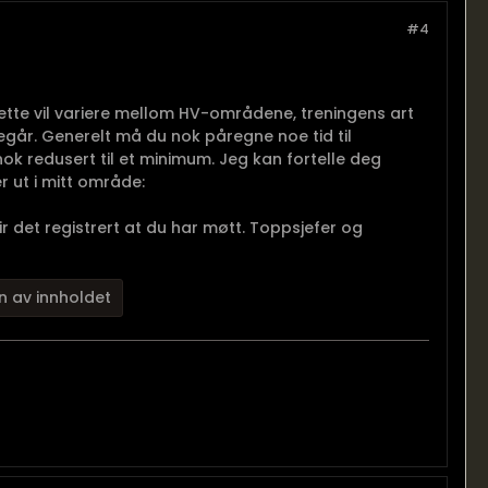
#4
dette vil variere mellom HV-områdene, treningens art
går. Generelt må du nok påregne noe tid til
ok redusert til et minimum. Jeg kan fortelle deg
 ut i mitt område:
ir det registrert at du har møtt. Toppsjefer og
n av innholdet