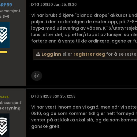
GRP99
DTG 201820 Jan 25, 18:20
ersersjant
Vi har brukt å kjøre "blanda drops" akkurat und
s S-6
puljer, i den rekkefølgen de møter opp, på 7-
løypa med utlevering av våpen, KTS/utstyrssjekk,
lunsj etter det, og etter/i løpet av lunsjen saml
fortere enn å vente til de ordinære lagene er full
Logg inn
eller
registrer deg
for å se reste
👍
1
vara
DTG 211258 Jan 25, 12:58
abssersjant
Vi har vært innom den vi også, men når vi set
 Forsyning
0810, og de som kommer tidlig er helt fornøyd
venter på at klokka skal slå, og de som kommer 
ganske greit.