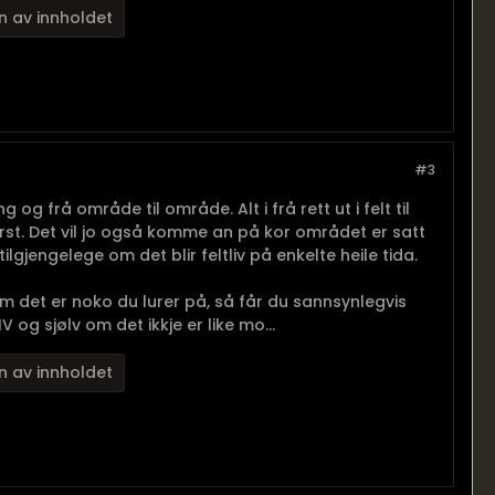
n av innholdet
#3
g og frå område til område. Alt i frå rett ut i felt til
rst. Det vil jo også komme an på kor området er satt
ilgjengelege om det blir feltliv på enkelte heile tida.
r om det er noko du lurer på, så får du sannsynlegvis
 og sjølv om det ikkje er like mo...
n av innholdet