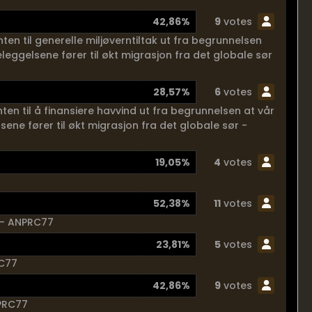
42,86%
9
votes
n til generelle miljøverntiltak ut fra begrunnelsen
leggelsene fører til økt migrasjon fra det globale sør
28,57%
6
votes
n til å finansiere havvind ut fra begrunnelsen at vår
ene fører til økt migrasjon fra det globale sør -
19,05%
4
votes
52,38%
11
votes
e - ANPRC77
23,81%
5
votes
RC77
42,86%
9
votes
NPRC77