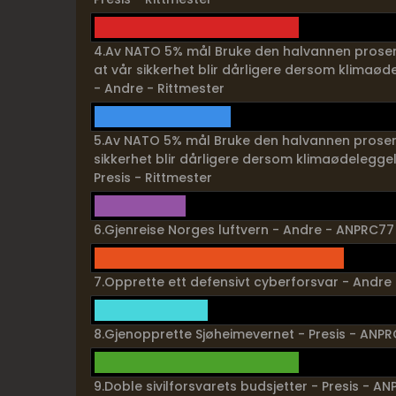
4.Av NATO 5% mål Bruke den halvannen prosente
at vår sikkerhet blir dårligere dersom klimaøde
- Andre - Rittmester
5.Av NATO 5% mål Bruke den halvannen prosente
sikkerhet blir dårligere dersom klimaødeleggels
Presis - Rittmester
6.Gjenreise Norges luftvern - Andre - ANPRC77
7.Opprette ett defensivt cyberforsvar - Andr
8.Gjenopprette Sjøheimevernet - Presis - ANP
9.Doble sivilforsvarets budsjetter - Presis - A