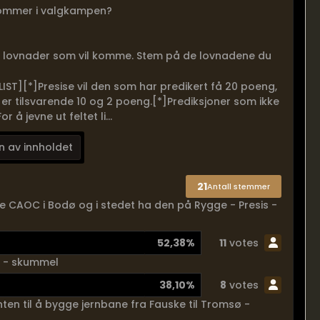
l kommer i valgkampen?
i lovnader som vil komme. Stem på de lovnadene du
ST][*]Presise vil den som har predikert få 20 poeng,
r tilsvarende 10 og 2 poeng.[*]Prediksjoner som ikke
r å jevne ut feltet li...
n av innholdet
21
Antall stemmer
re CAOC i Bodø og i stedet ha den på Rygge - Presis -
52,38%
11
votes
is - skummel
38,10%
8
votes
en til å bygge jernbane fra Fauske til Tromsø -