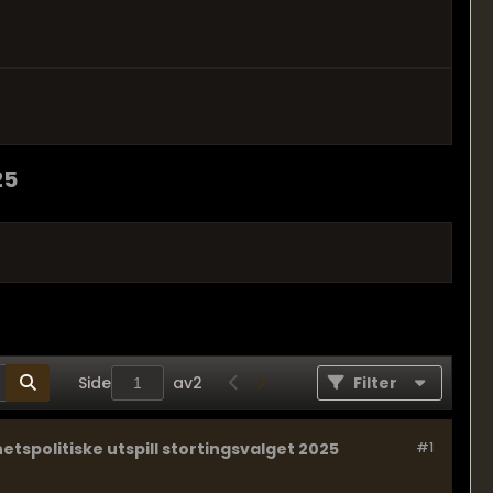
25
Side
av
2
Filter
tspolitiske utspill stortingsvalget 2025
#1