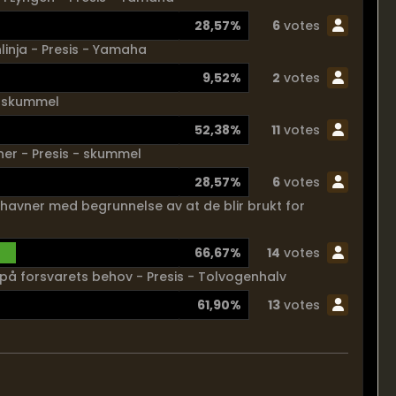
28,57%
6
votes
linja - Presis - Yamaha
9,52%
2
votes
- skummel
52,38%
11
votes
vner - Presis - skummel
28,57%
6
votes
e havner med begrunnelse av at de blir brukt for
66,67%
14
votes
å forsvarets behov - Presis - Tolvogenhalv
61,90%
13
votes