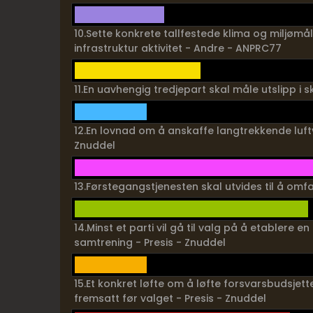
10.Sette konkrete tallfestede klima og miljømå
infrastruktur aktivitet - Andre - ANPRC77
11.En uavhengig tredjepart skal måle utslipp i 
12.En lovnad om å anskaffe langtrekkende luftv
Znuddel
13.Førstegangstjenesten skal utvides til å omfa
14.Minst et parti vil gå til valg på å etablere
samtrening - Presis - Znuddel
15.Et konkret løfte om å løfte forsvarsbudsjettet
fremsatt før valget - Presis - Znuddel