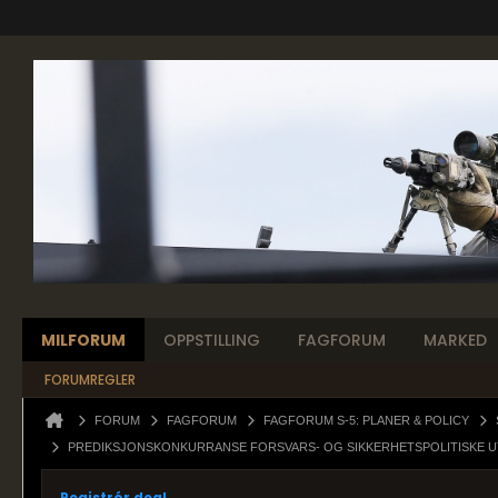
MILFORUM
OPPSTILLING
FAGFORUM
MARKED
FORUMREGLER
FORUM
FAGFORUM
FAGFORUM S-5: PLANER & POLICY
PREDIKSJONSKONKURRANSE FORSVARS- OG SIKKERHETSPOLITISKE UT
Registrér deg!