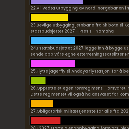
22.Vil vedta utbygging av nord-norgebanen i 
23.Bevilge utbygging jernbane fra Skibotn til Kol
statsbudsjettet 2027 - Presis - Yamaha
24.I statsbudsjettet 2027 legge inn å bygge ut 
sende opp våre egne etterretningssatelitter P
25.Flytte jagerfly til Andøya flystasjon, for å
26.Opprette et egen romregiment i Forsvaret,
Dette regimentet vil også ha ansvaret for Rom
27.Obligatorisk militærtjeneste for alle fra 20
28.I 2027 starte gjenoppbygging forsvarslinjen