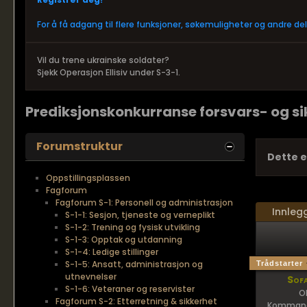
For å få adgang til flere funksjoner, søkemuligheter og andre d
Vil du trene ukrainske soldater?
Sjekk Operasjon Ellisiv under S-3-1.
Prediksjonskonkurranse forsvars- og sik
Forumstruktur
Dette e
Oppstillingsplassen
Fagforum
Fagforum S-1: Personell og administrasjon
Innleg
S-1-1: Sesjon, tjeneste og verneplikt
S-1-2: Trening og fysisk utvikling
S-1-3: Opptak og utdanning
S-1-4: Ledige stillinger
S-1-5: Ansatt, administrasjon og
Trådstarter
utnevnelser
Sofa
S-1-6: Veteraner og reservister
O
Fagforum S-2: Etterretning & sikkerhet
Kommand