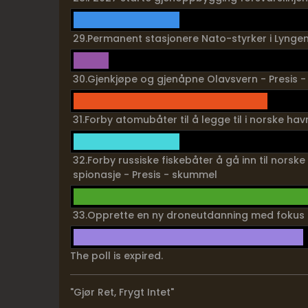
29.Permanent stasjonere Nato-styrker i Lyngen
30.Gjenkjøpe og gjenåpne Olavsvern - Presis 
31.Forby atomubåter til å legge til i norske ha
32.Forby russiske fiskebåter å gå inn til norsk
spionasje - Presis - skummel
33.Opprette en ny droneutdanning med fokus p
The poll is expired.
"Gjør Ret, Frygt Intet"