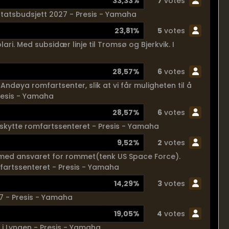
33,33%
7
votes
statsbudsjett 2027 - Presis - Yamaha
23,81%
5
votes
ari. Med subsidær linje til Tromsø og Bjerkvik. I
28,57%
6
votes
Andøya romfartsenter, slik at vi får muligheten til å
resis - Yamaha
28,57%
6
votes
 beskytte romfartssenteret - Presis - Yamaha
9,52%
2
votes
 med ansvaret for rommet(tenk US Space Force).
fartssenteret - Presis - Yamaha
14,29%
3
votes
27 - Presis - Yamaha
19,05%
4
votes
 i Lyngen - Presis - Yamaha