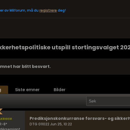
eler av Milforum, må du
registrere
deg!
kerhetspolitiske utspill stortingsvalget 20
mnet har blitt besvart.
g
Siste emner
Bilder
kriger
Prediksjonskonkurranse forsvars- og sikkerhe
R-8*
DTG 011022 Jun 25, 10:22
érsersjant