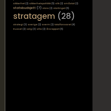
sikkerhet
(2)
sikkerhetspolitikk
(5)
slik
(2)
småstat
(2)
statsbudsjett
(7)
store
(2)
stortinget
(5)
stratagem
(28)
strategi
(3)
sverige
(2)
sverm
(2)
totalforsvaret
(4)
trussel
(2)
valg
(3)
ville
(2)
årsrapport
(5)