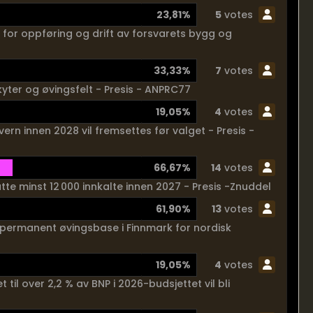
23,81%
5
votes
l for oppføring og drift av forsvarets bygg og
33,33%
7
votes
skyter og øvingsfelt - Presis - ANPRC77
19,05%
4
votes
ern innen 2028 vil fremsettes før valget - Presis -
66,67%
14
votes
tte minst 12 000 innkalte innen 2027 - Presis -Znuddel
61,90%
13
votes
 en permanent øvingsbase i Finnmark for nordisk
19,05%
4
votes
 til over 2,2 % av BNP i 2026-budsjettet vil bli