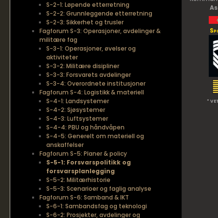
S-2-1: Løpende etterretning
As
S-2-2: Grunnleggende etterretning
S-2-3: Sikkerhet og trusler
Sp
Fagforum S-3: Operasjoner, avdelinger &
militære fag
S-3-1: Operasjoner, øvelser og
aktiviteter
S-3-2: Militære disipliner
S-3-3: Forsvarets avdelinger
S-3-4: Overordnete institusjoner
Fagforum S-4: Logistikk & materiell
S-4-1: Landsystemer
* VE
S-4-2: Sjøsystemer
S-4-3: Luftsystemer
S-4-4: PBU og håndvåpen
S-4-5: Generelt om materiell og
anskaffelser
Fagforum S-5: Planer & policy
S-5-1: Forsvarspolitikk og
forsvarsplanlegging
S-5-2: Militærhistorie
S-5-3: Scenarioer og faglig analyse
Fagforum S-6: Samband & IKT
S-6-1: Sambandsfag og teknologi
S-6-2: Prosjekter, avdelinger og