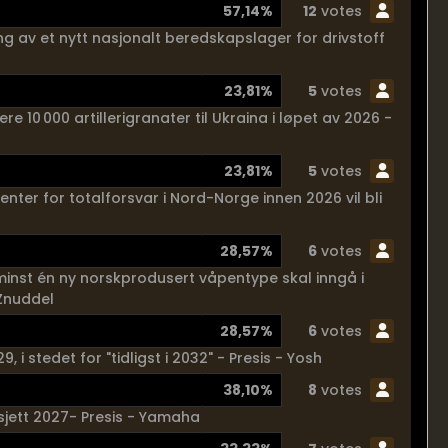
57,14%
12
votes
ing av et nytt nasjonalt beredskapslager for drivstoff
23,81%
5
votes
ere 10 000 artillerigranater til Ukraina i løpet av 2026 -
23,81%
5
votes
senter for totalforsvar i Nord-Norge innen 2026 vil bli
28,57%
6
votes
inst én ny norskprodusert våpentype skal inngå i
 Znuddel
28,57%
6
votes
 i stedet for "tidligst i 2032" - Presis - Yosh
38,10%
8
votes
sjett 2027- Presis - Yamaha