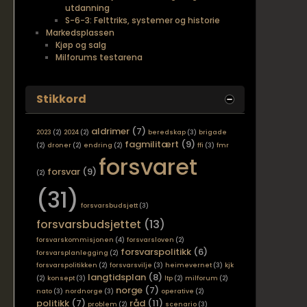
utdanning
S-6-3: Felttriks, systemer og historie
Markedsplassen
Kjøp og salg
Milforums testarena
Stikkord
aldrimer
(7)
2023
(2)
2024
(2)
beredskap
(3)
brigade
fagmilitært
(9)
(2)
droner
(2)
endring
(2)
ffi
(3)
fmr
forsvaret
forsvar
(9)
(2)
(31)
forsvarsbudsjett
(3)
forsvarsbudsjettet
(13)
forsvarskommisjonen
(4)
forsvarsloven
(2)
forsvarspolitikk
(6)
forsvarsplanlegging
(2)
forsvarspolitikken
(2)
forsvarsvilje
(3)
heimevernet
(3)
kjk
langtidsplan
(8)
(2)
konsept
(3)
ltp
(2)
milforum
(2)
norge
(7)
nato
(3)
nordnorge
(3)
operative
(2)
politikk
(7)
råd
(11)
problem
(2)
scenario
(3)