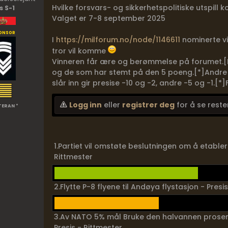
Hvilke forsvars- og sikkerhetspolitiske utspil
s S-1
Valget er 7-8 september 2025
onsor
I
https://milforum.no/node/1146611
nominerte v
tror vil komme
Vinneren får ære og berømmelse på forumet.[LI
og de som har stemt på den 5 poeng.[*]Andre e
slår inn gir presise -10 og -2, andre -5 og -1.[*]Fo
Logg inn
eller
registrer deg
for å se reste
TERAN *
1.Partiet vil omstøte beslutningen om å etable
Rittmester
2.Flytte P-8 flyene til Andøya flystasjon - Pres
3.Av NATO 5% mål Bruke den halvannen prosent
Presis - Rittmester