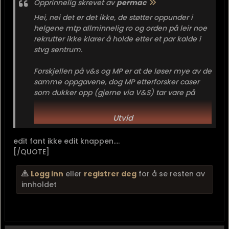
Opprinnelig skrevet av
permac
Hei, nei det er det ikke, de støtter oppunder i
helgene mtp allminnelig ro og orden på leir noe
rekrutter ikke klarer å holde etter et par kalde i
stvg sentrum.
Forskjellen på v&s og MP er at de løser mye av de
samme oppgavene, dog MP etterforsker caser
som dukker opp (gjerne via V&S) tar vare på
personell som blir innbragt av ymse grunner.
Utvid
//tidl. LF v&s Ulsnes .
edit fant ikke edit knappen....
[/QUOTE]
Logg inn
eller
registrer deg
for å se resten av
innholdet