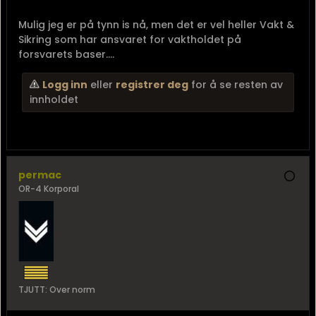
Mulig jeg er på tynn is nå, men det er vel heller Vakt &
Sikring som har ansvaret for vaktholdet på
forsvarets baser....
Logg inn
eller
registrer deg
for å se resten av
innholdet
permac
OR-4 Korporal
TJUTT: Over norm