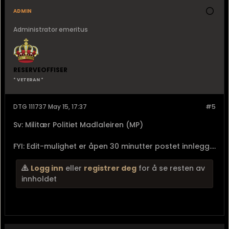
admin
Administrator emeritus
RESERVEOFFISER
* VETERAN *
DTG 111737 May 15, 17:37
#5
Sv: Militær Politiet Madlaleiren (MP)
FYI: Edit-mulighet er åpen 30 minutter postet innlegg....
Logg inn
eller
registrer deg
for å se resten av
innholdet