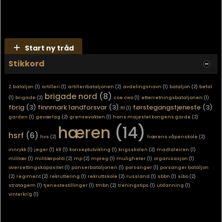
Start ny tråd
Stikkord
2. bataljon
(1)
artilleri
(1)
artilleribataljonen
(2)
avdelingsnavn
(1)
bataljon
(2)
befal
brigade nord
(8)
(1)
brigade
(2)
coe cwo
(1)
etterretningsbataljonen
(1)
fbrig
(3)
finnmark landforsvar
(3)
førstegangstjeneste
(3)
flf
(1)
garden
(1)
geværlag
(2)
grensevakten
(1)
hans majestet kongens garde
(2)
hæren
(14)
hsrf
(6)
hvs
(2)
hærens våpenskole
(2)
innrykk
(1)
jeger
(1)
k9
(1)
konseptutvikling
(1)
krigsskolen
(2)
madlaleiren
(1)
militær
(1)
militærpoliti
(2)
mp
(2)
mpreg
(1)
muligheter
(1)
organisasjon
(1)
oversettingskapasitet
(1)
panserbataljonen
(1)
porsanger
(1)
porsanger bataljon
(2)
regiment
(2)
rekruttering
(1)
rekruttskole
(2)
russland
(1)
sbbn
(1)
sibo
(2)
stratagem
(1)
tjenestestillinger
(1)
tmbn
(2)
treningstips
(1)
utdanning
(1)
vinterkrig
(1)