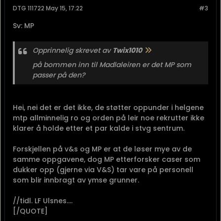
DTG 111722 May 15, 17:22
#3
Sv: MP
Opprinnelig skrevet av
Twix1010
på bommen inn til Madlaleiren er det MP som
passer på den?
Hei, nei det er det ikke, de støtter oppunder i helgene
mtp allminnelig ro og orden på leir noe rekrutter ikke
klarer å holde etter et par kalde i stvg sentrum.
Forskjellen på v&s og MP er at de løser mye av de
samme oppgavene, dog MP etterforsker caser som
dukker opp (gjerne via V&S) tar vare på personell
som blir innbragt av ymse grunner.
//tidl. LF Ulsnes....
[/QUOTE]