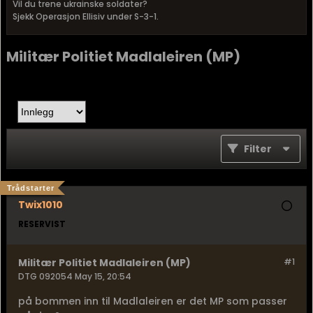
Vil du trene ukrainske soldater?
Sjekk Operasjon Ellisiv under S-3-1.
Militær Politiet Madlaleiren (MP)
Filter
Trådstarter
Twix1010
RESERVIST
Militær Politiet Madlaleiren (MP)
#1
DTG 092054 May 15, 20:54
på bommen inn til Madlaleiren er det MP som passer