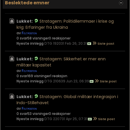
Beslektede emner
Lukket:
Stratagem: Politidilemmaer i krise og
krig: Erfaringer fra Ukraina
av
Feltposten
0 svar
58 visninger
0 reaksjoner
Nyeste innlegg
DTG 192031 Feb 26, 20:31
Lukket:
Stratagem: Sikkerhet er mer enn
militær kapasitet
av
Feltposten
0 svar
169 visninger
1 reaksjon
Nyeste innlegg
DTG 210639 Jun 23, 06:39
Lukket:
Stratagem: Global militær integrasjon i
Indo-Stillehavet
av
Feltposten
0 svar
53 visninger
0 reaksjoner
Nyeste innlegg
DTG 220731 Apr 25, 07:31