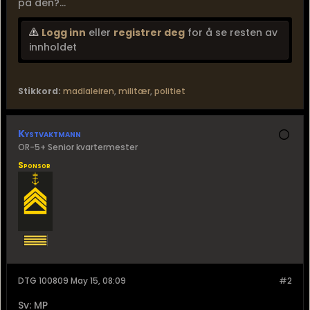
på den?...
Logg inn
eller
registrer deg
for å se resten av
innholdet
Stikkord:
madlaleiren
,
militær
,
politiet
Kystvaktmann
OR-5+ Senior kvartermester
Sponsor
DTG 100809 May 15, 08:09
#2
Sv: MP