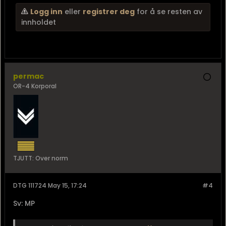
Logg inn
eller
registrer deg
for å se resten av
innholdet
permac
OR-4 Korporal
TJUTT: Over norm
DTG 111724 May 15, 17:24
#4
Sv: MP