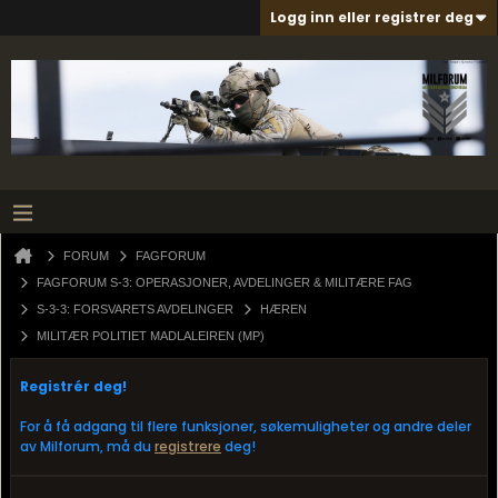
Logg inn eller registrer deg
FORUM
FAGFORUM
FAGFORUM S-3: OPERASJONER, AVDELINGER & MILITÆRE FAG
S-3-3: FORSVARETS AVDELINGER
HÆREN
MILITÆR POLITIET MADLALEIREN (MP)
Registrér deg!
For å få adgang til flere funksjoner, søkemuligheter og andre deler
av Milforum, må du
registrere
deg!