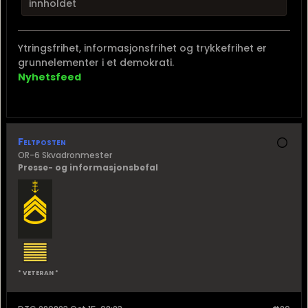
innholdet
Ytringsfrihet, informasjonsfrihet og trykkefrihet er
grunnelementer i et demokrati.
Nyhetsfeed
Feltposten
OR-6 Skvadronmester
Presse- og informasjonsbefal
* VETERAN *