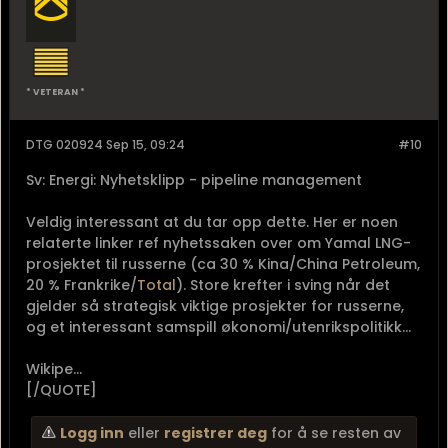
* VETERAN *
DTG 020924 Sep 15, 09:24
#10
Sv: Energi: Nyhetsklipp - pipeline management
Veldig interessant at du tar opp dette. Her er noen
relaterte linker ref nyhetssaken over om Yamal LNG-
prosjektet til russerne (ca 30 % Kina/China Petroleum,
20 % Frankrike/
Total
). Store krefter i sving når det
gjelder så strategisk viktige prosjekter for russerne,
og et interessant samspill økonomi/utenrikspolitikk...
Wikipe...
[/QUOTE]
Logg inn
eller
registrer deg
for å se resten av