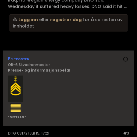
Iraq, Norwegian energy company DNO said
Wednesday it suffered heavy losses. DNO said it hit ...
Logg inn
eller
registrer deg
for å se resten av
innholdet
Feltposten
OR-6 Skvadronmester
Presse- og informasjonsbefal
* VETERAN *
DTG 031721 Jul 15, 17:21
#3