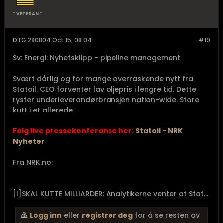
* VETERAN *
DTG 280804 Oct 15, 08:04
#19
Sv: Energi: Nyhetsklipp - pipeline management
Svært dårlig og for mange overraskende nytt fra
Statoil. CEO forventer lav oljepris i lengre tid. Dette
ryster underleverandørbransjen nation-wide. Store
kutt i et allerede
Følg live pressekonferanse her:
Statoil - NRK
Nyheter
Fra NRK.no:
[I]SKAL KUTTE MILLIARDER: Analytikerne venter at Stat...
Logg inn
eller
registrer deg
for å se resten av