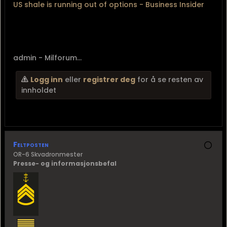
US shale is running out of options - Business Insider
admin - Milforum...
Logg inn
eller
registrer deg
for å se resten av
innholdet
Feltposten
OR-6 Skvadronmester
Presse- og informasjonsbefal