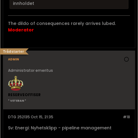
innholdet
The dildo of consequences rarely arrives lubed.
Moderator
Trådstarter
admin
Administrator emeritus
RESERVEOFFISER
* VETERAN *
DTG 252135 Oct 15, 21:35
#18
Sv: Energi: Nyhetsklipp - pipeline management