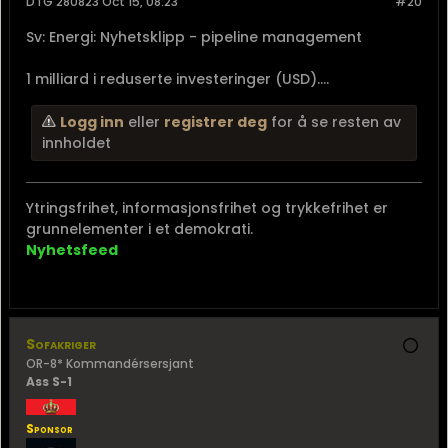
DTG 280823 Oct 15, 08:23
#20
Sv: Energi: Nyhetsklipp - pipeline management
1 milliard i reduserte investeringer (USD)....
Logg inn
eller
registrer deg
for å se resten av
innholdet
Ytringsfrihet, informasjonsfrihet og trykkefrihet er
grunnelementer i et demokrati.
Nyhetsfeed
Sofakriger
OR-8* Kommandérsersjant
Ass S-1
Sponsor