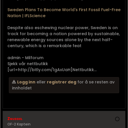
Sweden Plans To Become World's First Fossil Fuel-Free
Nation | IFLScience
Despite also eschewing nuclear power, Sweden is on
track for becoming a nation powered by sustainable,
renewable energy sources alone by the next half-
century, which is a remarkable feat
admin - Milforum
Sjekk vår nettbutikk
[url=http://bitly.com/1gAxUaH]Nettbutikk...
Logg inn
eller
registrer deg
for å se resten av
innholdet
Znuddel
OF-2 Kaptein