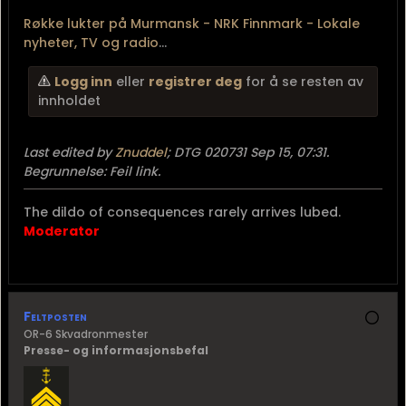
Røkke lukter på Murmansk - NRK Finnmark - Lokale
nyheter, TV og radio
...
Logg inn
eller
registrer deg
for å se resten av
innholdet
Last edited by
Znuddel
;
DTG 020731 Sep 15, 07:31
.
Begrunnelse:
Feil link.
The dildo of consequences rarely arrives lubed.
Moderator
Feltposten
OR-6 Skvadronmester
Presse- og informasjonsbefal