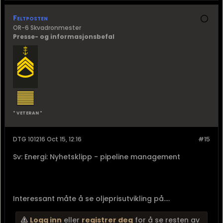
Feltposten
OR-6 Skvadronmester
Presse- og informasjonsbefal
* VETERAN *
DTG 101216 Oct 15, 12:16
#15
Sv: Energi: Nyhetsklipp - pipeline management
Interessant måte å se oljeprisutvikling på....
Logg inn
eller
registrer deg
for å se resten av