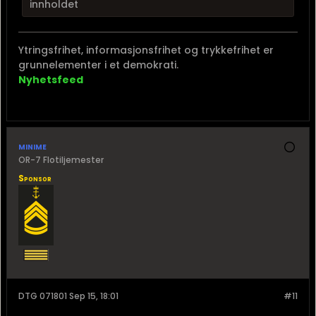
innholdet
Ytringsfrihet, informasjonsfrihet og trykkefrihet er
grunnelementer i et demokrati.
Nyhetsfeed
minime
OR-7 Flotiljemester
Sponsor
DTG 071801 Sep 15, 18:01
#11