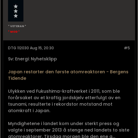
* VETERAN *
* MOD *
DTG 112030 Aug 15, 20:30
#5
Sv: Energi: Nyhetsklipp
Japan restarter den første atomreaktoren - Bergens
Tidende
Ulykken ved Fukushima-kraftverket i 2011, som ble
forårsaket av et kraftig jordskjelv etterfulgt av en
tsunami, resulterte i rekordstor motstand mot
atomkraft i Japan.
Myndighetene i landet kom under sterkt press og
valgte i september 2013 å stenge ned landets to siste
atomreaktorer. Tirsdag morgen ble den ene a...