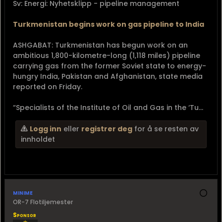
Sv: Energi: Nyhetsklipp - pipeline management
Turkmenistan begins work on gas pipeline to India
ASHGABAT: Turkmenistan has begun work on an
ambitious 1,800-kilometre-long (1,118 miles) pipeline
carrying gas from the former Soviet state to energy-
hungry India, Pakistan and Afghanistan, state media
reported on Friday.
“Specialists of the Institute of Oil and Gas in the ‘Tu...
Logg inn
eller
registrer deg
for å se resten av
innholdet
minime
OR-7 Flotiljemester
Sponsor