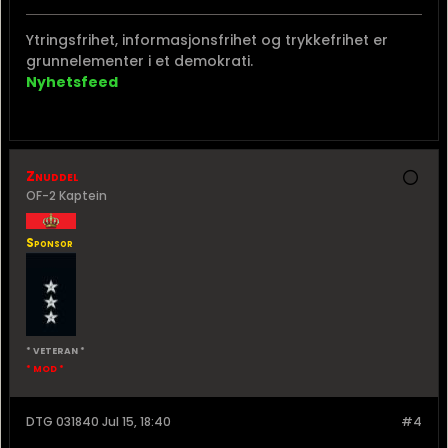
Ytringsfrihet, informasjonsfrihet og trykkefrihet er
grunnelementer i et demokrati.
Nyhetsfeed
Znuddel
OF-2 Kaptein
Sponsor
* VETERAN *
* MOD *
DTG 031840 Jul 15, 18:40
#4