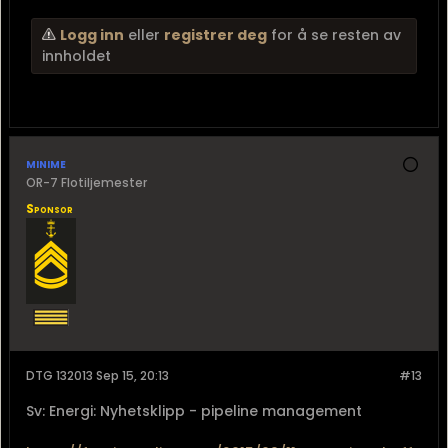
Logg inn
eller
registrer deg
for å se resten av
innholdet
minime
OR-7 Flotiljemester
Sponsor
DTG 132013 Sep 15, 20:13
#13
Sv: Energi: Nyhetsklipp - pipeline management