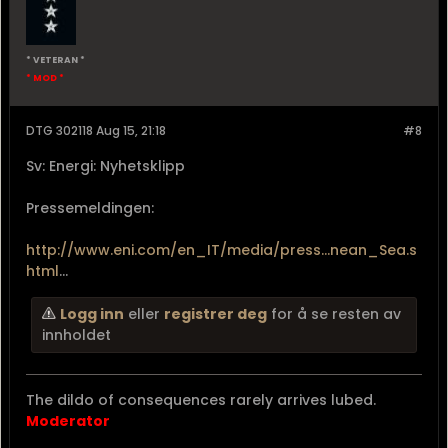
* VETERAN *
* MOD *
DTG 302118 Aug 15, 21:18
#8
Sv: Energi: Nyhetsklipp
Pressemeldingen:
http://www.eni.com/en_IT/media/press...nean_Sea.s
html
...
Logg inn
eller
registrer deg
for å se resten av
innholdet
The dildo of consequences rarely arrives lubed.
Moderator