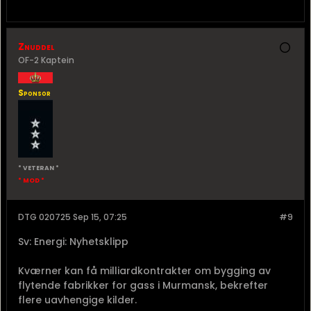
Znuddel
OF-2 Kaptein
Sponsor
* VETERAN *
* MOD *
DTG 020725 Sep 15, 07:25
#9
Sv: Energi: Nyhetsklipp
Kværner kan få milliardkontrakter om bygging av
flytende fabrikker for gass i Murmansk, bekrefter
flere uavhengige kilder.