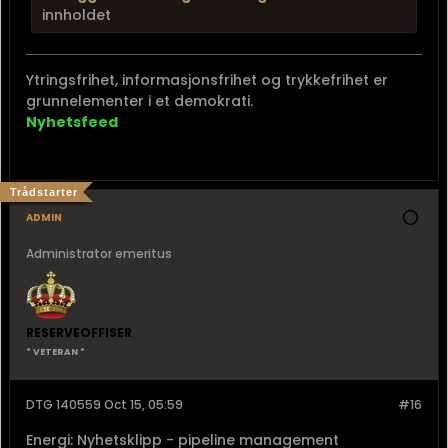
innholdet
Ytringsfrihet, informasjonsfrihet og trykkefrihet er
grunnelementer i et demokrati.
Nyhetsfeed
Trådstarter
admin
Administrator emeritus
RESERVEOFFISER
* VETERAN *
DTG 140559 Oct 15, 05:59
#16
Energi: Nyhetsklipp - pipeline management