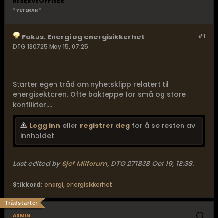
RESERVEOFFISER
* VETERAN *
#1
Fokus: Energi og energisikkerhet
DTG 130725 May 15, 07:25
Starter egen tråd om nyhetsklipp relatert til
energisektoren. Ofte bakteppe for små og store
konflikter....
Logg inn
eller
registrer deg
for å se resten av
innholdet
Last edited by
Sjef Milforum
;
DTG 271838 Oct 19, 18:38
.
Stikkord:
energi
,
energisikkerhet
Trådstarter
admin