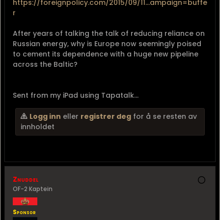
https://foreignpolicy.com/2015/09/11...ampaign=buffe
r
After years of talking the talk of reducing reliance on
Russian energy, why is Europe now seemingly poised
to cement its dependence with a huge new pipeline
across the Baltic?
Sent from my iPad using Tapatalk...
Logg inn
eller
registrer deg
for å se resten av
innholdet
Znuddel
OF-2 Kaptein
Sponsor