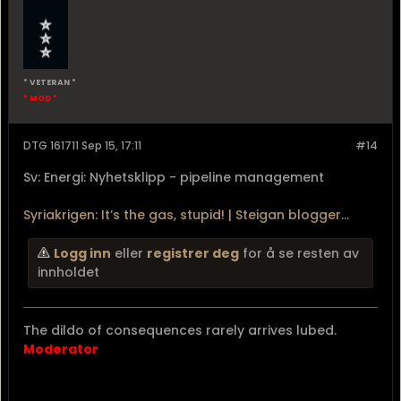
* VETERAN *
* MOD *
DTG 161711 Sep 15, 17:11
#14
Sv: Energi: Nyhetsklipp - pipeline management
Syriakrigen: It’s the gas, stupid! | Steigan blogger
...
Logg inn
eller
registrer deg
for å se resten av
innholdet
The dildo of consequences rarely arrives lubed.
Moderator