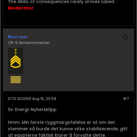
The dildo of consequences rarely arrives lubed.
Moderator
Navytimes
OR-6 Skvadronmester
DTG 302059 Aug 15, 20:59
#7
Sv: Energi: Nyhetsklipp
Hmm. Min første ryggmargsfølelse er at om det
stemmer så burde det kunne virke stabiliserende, gitt
at egypterne faktisk klarer å forvalte dette.