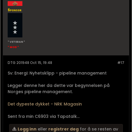
Sponsor
* VETERAN *
* MOD *
DTG 201948 Oct 15, 19:48
#17
Sv: Energi: Nyhetsklipp - pipeline management
Legger denne her da dette var begynnelsen på
Norges pipeline management.
Det dypeste dykket - NRK Magasin
Sent fra min C6903 via Tapatalk...
Logg inn
eller
registrer deg
for å se resten av