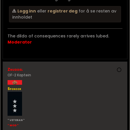
Logg inn
eller
registrer deg
for å se resten av
innholdet
The dildo of consequences rarely arrives lubed.
Moderator
Znuddel
OF-2 Kaptein
Sponsor
* VETERAN *
* MOD *