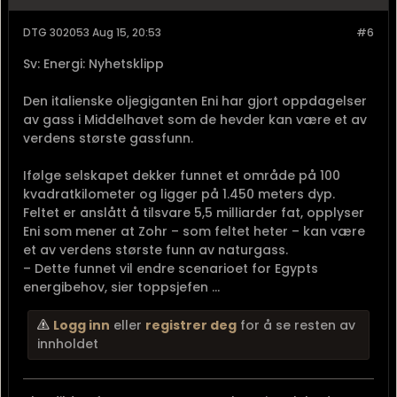
DTG 302053 Aug 15, 20:53
#6
Sv: Energi: Nyhetsklipp
Den italienske oljegiganten Eni har gjort oppdagelser
av gass i Middelhavet som de hevder kan være et av
verdens største gassfunn.
Ifølge selskapet dekker funnet et område på 100
kvadratkilometer og ligger på 1.450 meters dyp.
Feltet er anslått å tilsvare 5,5 milliarder fat, opplyser
Eni som mener at Zohr – som feltet heter – kan være
et av verdens største funn av naturgass.
– Dette funnet vil endre scenarioet for Egypts
energibehov, sier toppsjefen ...
Logg inn
eller
registrer deg
for å se resten av
innholdet