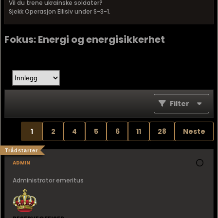
Vil du trene ukrainske soldater?
Sjekk Operasjon Ellisiv under S-3-1.
Fokus: Energi og energisikkerhet
Filter
1
2
4
5
6
11
28
Neste
Trådstarter
admin
Administrator emeritus