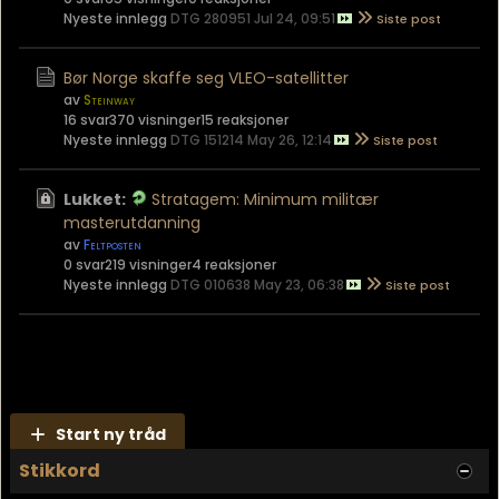
Nyeste innlegg
DTG 280951 Jul 24, 09:51
Bør Norge skaffe seg VLEO-satellitter
av
Steinway
16 svar
370 visninger
15 reaksjoner
Nyeste innlegg
DTG 151214 May 26, 12:14
Lukket:
Stratagem: Minimum militær
masterutdanning
av
Feltposten
0 svar
219 visninger
4 reaksjoner
Nyeste innlegg
DTG 010638 May 23, 06:38
Start ny tråd
Stikkord