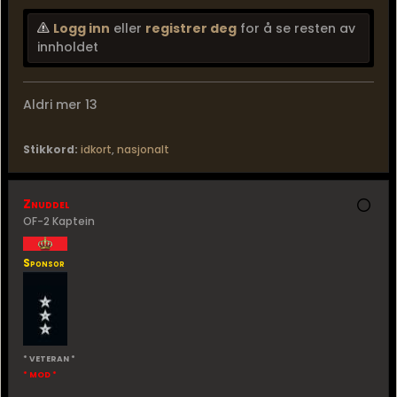
Logg inn
eller
registrer deg
for å se resten av
innholdet
Aldri mer 13
Stikkord:
idkort
,
nasjonalt
Znuddel
OF-2 Kaptein
Sponsor
* VETERAN *
* MOD *