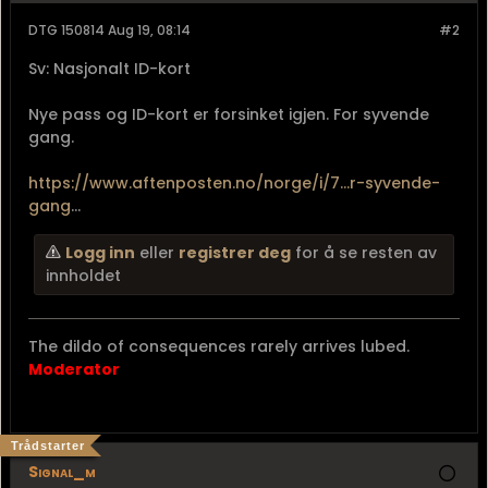
DTG 150814 Aug 19, 08:14
#2
Sv: Nasjonalt ID-kort
Nye pass og ID-kort er forsinket igjen. For syvende
gang.
https://www.aftenposten.no/norge/i/7...r-syvende-
gang
...
Logg inn
eller
registrer deg
for å se resten av
innholdet
The dildo of consequences rarely arrives lubed.
Moderator
Trådstarter
Signal_m