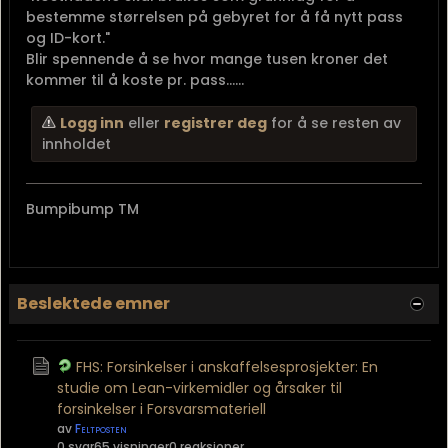
bestemme størrelsen på gebyret for å få nytt pass
og ID-kort."
Blir spennende å se hvor mange tusen kroner det
kommer til å koste pr. pass......
Logg inn
eller
registrer deg
for å se resten av
innholdet
Bumpibump TM
Beslektede emner
FHS: Forsinkelser i anskaffelsesprosjekter: En
studie om Lean-virkemidler og årsaker til
forsinkelser i Forsvarsmateriell
av
Feltposten
0 svar
65 visninger
0 reaksjoner