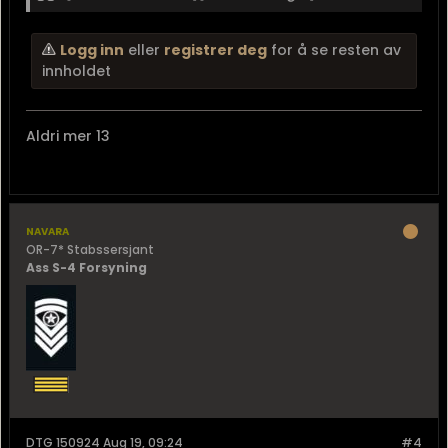
Logg inn
eller
registrer deg
for å se resten av
innholdet
Aldri mer 13
navara
OR-7* Stabssersjant
Ass S-4 Forsyning
DTG 150924 Aug 19, 09:24
#4