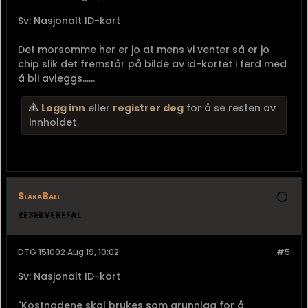
Sv: Nasjonalt ID-kort
Det morsomme her er jo at mens vi venter så er jo
chip slik det fremstår på bilde av id-kortet i ferd med
å bli avleggs......
Logg inn
eller
registrer deg
for å se resten av
innholdet
SlakaBall
RESERVEBEFAL
DTG 151002 Aug 19, 10:02
#5
Sv: Nasjonalt ID-kort
"Kostnadene skal brukes som grunnlag for å