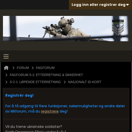
Logg inn eller registrer deg
FORUM
FAGFORUM
FAGFORUM S-2: ETTERRETNING & SIKKERHET
S-2-1: LØPENDE ETTERRETNING
NASJONALT ID-KORT
Registrér deg!
For å få adgang til flere funksjoner, søkemuligheter og andre deler
av Milforum, må du
registrere
deg!
Vil du trene ukrainske soldater?
Sjekk Operasjon Ellisiv under S-3-1.