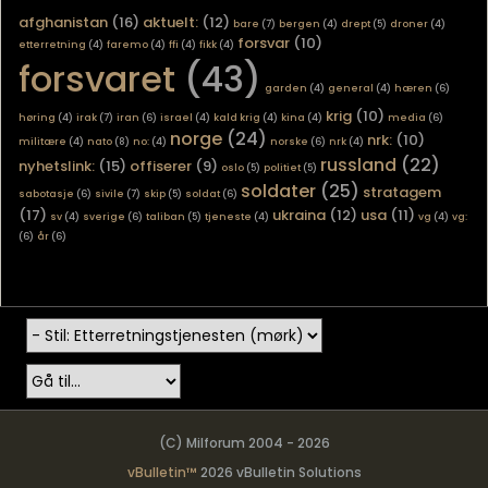
afghanistan
(16)
aktuelt:
(12)
bare
(7)
bergen
(4)
drept
(5)
droner
(4)
forsvar
(10)
etterretning
(4)
faremo
(4)
ffi
(4)
fikk
(4)
forsvaret
(43)
garden
(4)
general
(4)
hæren
(6)
krig
(10)
høring
(4)
irak
(7)
iran
(6)
israel
(4)
kald krig
(4)
kina
(4)
media
(6)
norge
(24)
nrk:
(10)
militære
(4)
nato
(8)
no:
(4)
norske
(6)
nrk
(4)
russland
(22)
nyhetslink:
(15)
offiserer
(9)
oslo
(5)
politiet
(5)
soldater
(25)
stratagem
sabotasje
(6)
sivile
(7)
skip
(5)
soldat
(6)
(17)
ukraina
(12)
usa
(11)
sv
(4)
sverige
(6)
taliban
(5)
tjeneste
(4)
vg
(4)
vg:
(6)
år
(6)
(C) Milforum 2004 - 2026
vBulletin™
2026 vBulletin Solutions