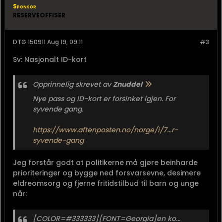
Sponsor
RESERVEOFFISER
DTG 150911 Aug 19, 09:11
#3
Sv: Nasjonalt ID-kort
Opprinnelig skrevet av
Znuddel
Nye pass og ID-kort er forsinket igjen. For
syvende gang.
https://www.aftenposten.no/norge/i/7...r-
syvende-gang
Jeg forstår godt at politikerne må gjøre beinharde
prioriteringer og bygge ned forsvarsevne, desimere
eldreomsorg og fjerne fritidstilbud til barn og unge
når:
[COLOR=#333333][FONT=Georgia]en ko...