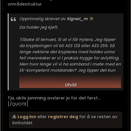
områdestruktur
Opprinnelig skrevet av
Signal_m
Da holder jeg kjeft.
Tilbake til temaet, Si at vi får Hytera. Jeg tipper
da krypteringen vil bli AES 128 eller AES 256. Så
lenge nøklene det krypteres med holdes unna
feil mennesker er vi i praksis trygge for avlytting.
Men hvor lenge vil vi ha samband i møte med en
EK-kompetent motstander? Jeg tipper det kun
blir så lenge motstanderen lar oss.
Utvid
Tja, aktiv jamming avslører jo for det først...
[/QUOTE]
Logg inn
eller
registrer deg
for å se resten av
innholdet