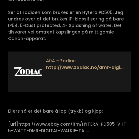
Ser at radioen som brukes er en Hytera PD505. Jeg
undres over at det brukes IP-klassifisering på bare
IP54. 5-Dust protected, 4- Splashing of water. Det
tilsvarer vel omtrent kapslingen på mitt gamle
Canon-apparat.
404 – Zodiac
http://www.zodiac.no/dmr-digitalradio/59-hytera-pd505-vhf-136-174-mhz.html
Ellers så er det bare å løp (trykk) og kjøp:
[url]https://www.ebay.com/itm/HYTERA-PD505-VHF-
5-WATT-DMR-DIGITAL-WALKIE-TAL...