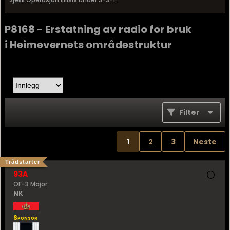
P8168 - Erstatning av radio for bruk
i Heimevernets områdestruktur
Filter
1
2
3
Neste
Trådstarter
93A
OF-3 Major
NK
Sponsor