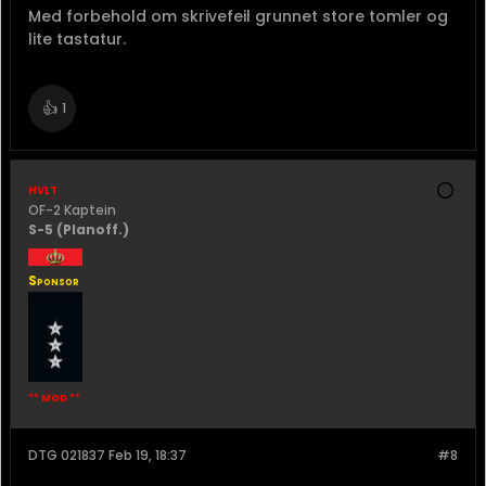
Med forbehold om skrivefeil grunnet store tomler og
lite tastatur.
👍
1
hvlt
OF-2 Kaptein
S-5 (Planoff.)
Sponsor
** MOD **
DTG 021837 Feb 19, 18:37
#8