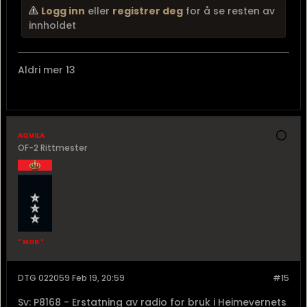
Logg inn
eller
registrer deg
for å se resten av
innholdet
Aldri mer 13
aquila
OF-2 Rittmester
* MOD *
DTG 022059 Feb 19, 20:59
#15
Sv: P8168 - Erstatning av radio for bruk i Heimevernets