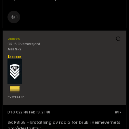
👍
1
gringo
OR-6 Oversersjant
Ass S-2
Sponsor
* VETERAN *
DTG 022148 Feb 19, 21:48
#17
Sv: P8168 - Erstatning av radio for bruk i Heimevernets
områdestruktur