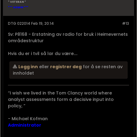
* VETERAN *
*** ADMIN ***
DTG 022014 Feb 19, 20:14
#13
Sv: P8168 - Erstatning av radio for bruk i Heimevernets
områdestruktur
Hvis du er i tvil så lar du være....
Logg inn
eller
registrer deg
for å se resten av
innholdet
“I wish we lived in the Tom Clancy world where
analyst assessments form a decisive input into
policy, ”
- Michael Kofman
Administrator