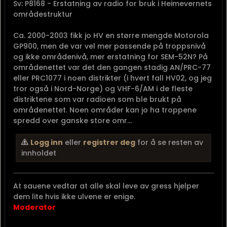
Sv: P8168 - Erstatning av radio for bruk i Heimevernets
områdestruktur
Ca. 2000-2003 fikk jo HV en større mengde Motorola
GP900, men de var vel mer passende på troppsnivå
og ikke områdenivå, mer erstatning for SEM-52N? På
områdenettet var det den gangen stadig AN/PRC-77
eller PRC1077 i noen distrikter (i hvert fall HV02, og jeg
tror også i Nord-Norge) og VHF-6/AM i de fleste
distriktene som var radioen som ble brukt på
områdenettet. Noen områder kan jo ha troppene
spredd over ganske store omr...
Logg inn
eller
registrer deg
for å se resten av
innholdet
At sauene vedtar at alle skal leve av gress hjelper
dem lite hvis ikke ulvene er enige.
Moderator