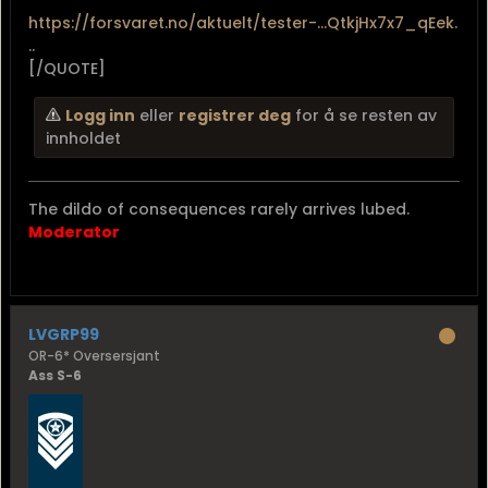
https://forsvaret.no/aktuelt/tester-...QtkjHx7x7_qEek
.
..
[/QUOTE]
Logg inn
eller
registrer deg
for å se resten av
innholdet
The dildo of consequences rarely arrives lubed.
Moderator
LVGRP99
OR-6* Oversersjant
Ass S-6