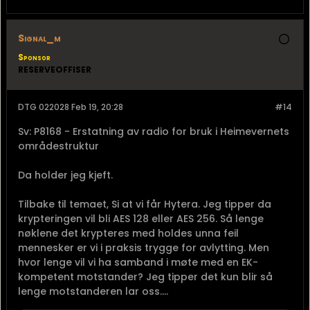
Signal_m
Sponsor
RESERVEOFFISER
DTG 022028 Feb 19, 20:28
#14
Sv: P8168 - Erstatning av radio for bruk i Heimevernets
områdestruktur
Da holder jeg kjeft.
Tilbake til temaet, Si at vi får Hytera. Jeg tipper da
krypteringen vil bli AES 128 eller AES 256. Så lenge
nøklene det krypteres med holdes unna feil
mennesker er vi i praksis trygge for avlytting. Men
hvor lenge vil vi ha samband i møte med en EK-
kompetent motstander? Jeg tipper det kun blir så
lenge motstanderen lar oss....