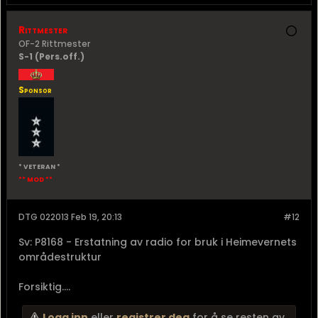
Rittmester
OF-2 Rittmester
S-1 (Pers.off.)
Sponsor
* VETERAN *
** MOD **
DTG 022013 Feb 19, 20:13
#12
Sv: P8168 - Erstatning av radio for bruk i Heimevernets
områdestruktur
Forsiktig....
Logg inn
eller
registrer deg
for å se resten av