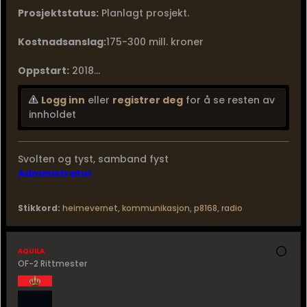
Prosjektstatus:
Planlagt prosjekt.
Kostnadsanslag:
175-300 mill. kroner
Oppstart:
2018...
Logg inn
eller
registrer deg
for å se resten av
innholdet
Svolten og tyst, samband fyst
Administrator
Stikkord:
heimevernet
,
kommunikasjon
,
p8168
,
radio
aquila
OF-2 Rittmester