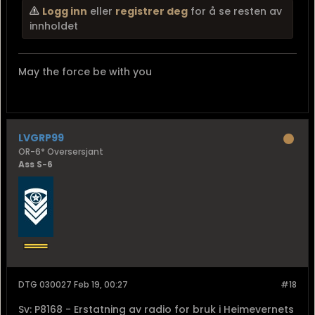
Logg inn
eller
registrer deg
for å se resten av
innholdet
May the force be with you
LVGRP99
OR-6* Oversersjant
Ass S-6
DTG 030027 Feb 19, 00:27
#18
Sv: P8168 - Erstatning av radio for bruk i Heimevernets