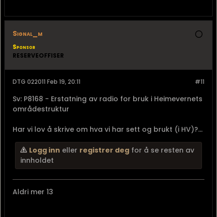
Signal_m
Sponsor
RESERVEOFFISER
DTG 022011 Feb 19, 20:11
#11
Sv: P8168 - Erstatning av radio for bruk i Heimevernets
områdestruktur
Har vi lov å skrive om hva vi har sett og brukt (i HV)?...
Logg inn
eller
registrer deg
for å se resten av
innholdet
Aldri mer 13