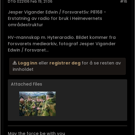
DTG 022106 Feb 19, 21:06
#16
Jesper Vigander Edwin / ForsvaretSv: P8168 -
Erstatning av radio for bruk i Heimevernets
områdestruktur
HV-mannskap m. Hyteraradio. Bildet kommer fra
Forsvarets mediearkiv, fotograf Jesper Vigander
Edwin / Forsvaret...
Logg inn
eller
registrer deg
for å se resten av
innholdet
Attached Files
May the force be with you