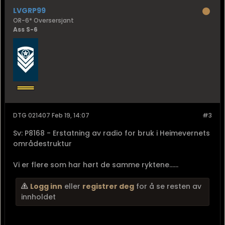
LVGRP99
OR-6* Oversersjant
Ass S-6
DTG 021407 Feb 19, 14:07
#3
Sv: P8168 - Erstatning av radio for bruk i Heimevernets
områdestruktur
Vi er flere som har hørt de samme ryktene......
Logg inn
eller
registrer deg
for å se resten av
innholdet