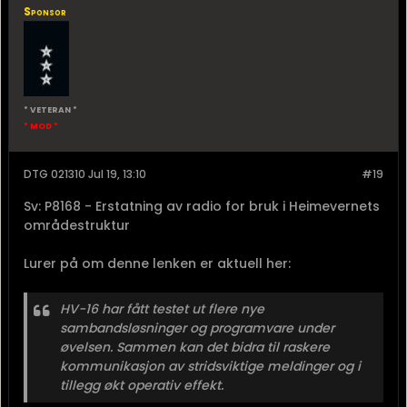
Sponsor
* VETERAN *
* MOD *
DTG 021310 Jul 19, 13:10
#19
Sv: P8168 - Erstatning av radio for bruk i Heimevernets
områdestruktur
Lurer på om denne lenken er aktuell her:
HV-16 har fått testet ut flere nye
sambandsløsninger og programvare under
øvelsen. Sammen kan det bidra til raskere
kommunikasjon av stridsviktige meldinger og i
tillegg økt operativ effekt.