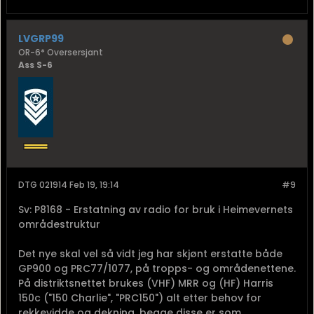
LVGRP99
OR-6* Oversersjant
Ass S-6
DTG 021914 Feb 19, 19:14
#9
Sv: P8168 - Erstatning av radio for bruk i Heimevernets
områdestruktur
Det nye skal vel så vidt jeg har skjønt erstatte både
GP900 og PRC77/1077, på tropps- og områdenettene.
På distriktsnettet brukes (VHF) MRR og (HF) Harris
150c ("150 Charlie", "PRC150") alt etter behov for
rekkevidde og dekning, begge disse er som