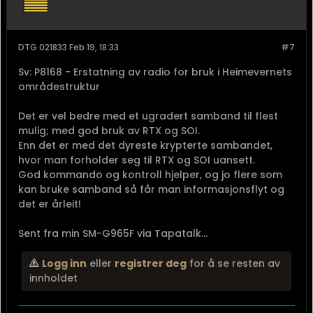
DTG 021833 Feb 19, 18:33
#7
Sv: P8168 - Erstatning av radio for bruk i Heimevernets
områdestruktur
Det er vel bedre med et ugradert samband til flest
mulig; med god bruk av RTX og SOI.
Enn det er med det dyreste krypterte sambandet,
hvor man forholder seg til RTX og SOI uansett.
God kommando og kontroll hjelper, og jo flere som
kan bruke samband så får man informasjonsflyt og
det er årleit!
Sent fra min SM-G965F via Tapatalk...
Logg inn
eller
registrer deg
for å se resten av
innholdet