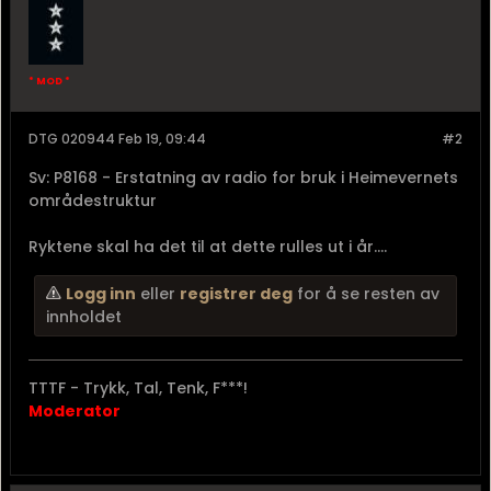
* MOD *
DTG 020944 Feb 19, 09:44
#2
Sv: P8168 - Erstatning av radio for bruk i Heimevernets
områdestruktur
Ryktene skal ha det til at dette rulles ut i år....
Logg inn
eller
registrer deg
for å se resten av
innholdet
TTTF - Trykk, Tal, Tenk, F***!
Moderator