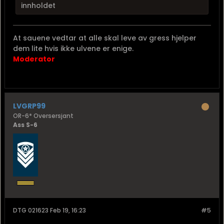
innholdet
At sauene vedtar at alle skal leve av gress hjelper
dem lite hvis ikke ulvene er enige.
Moderator
LVGRP99
OR-6* Oversersjant
Ass S-6
DTG 021623 Feb 19, 16:23
#5