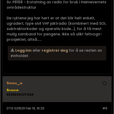
Sv: P8168 - Erstatning av radio for bruk i Heimevernets
områdestruktur
De ryktene jeg har hørt er at det blir helt enkelt,
ugradert, type sivil VHF jaktradio (kombinert med SOI,
subtraktorkoder og operativ kode...), for å få mest
mulig samband for pengene. Ikke så ulikt feltvogn-
prosjektet, altså......
Logg inn
eller
registrer deg
for å se resten av
innholdet
Signal_m
Sponsor
RESERVEOFFISER
DTG 021629 Feb 19, 16:29
#6