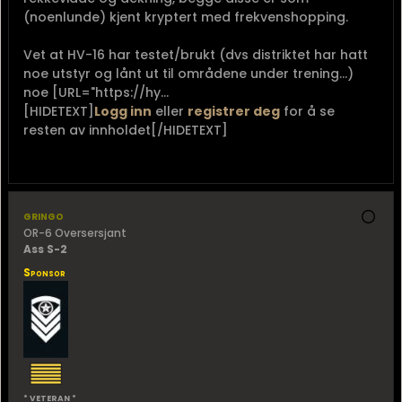
(noenlunde) kjent kryptert med frekvenshopping.
Vet at HV-16 har testet/brukt (dvs distriktet har hatt
noe utstyr og lånt ut til områdene under trening...)
noe [URL="https://hy...
[HIDETEXT]
Logg inn
eller
registrer deg
for å se
resten av innholdet[/HIDETEXT]
gringo
OR-6 Oversersjant
Ass S-2
Sponsor
* VETERAN *