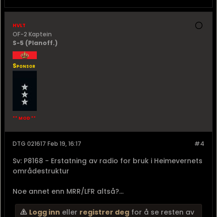
hvlt
OF-2 Kaptein
S-5 (Planoff.)
Sponsor
** MOD **
DTG 021617 Feb 19, 16:17
#4
Sv: P8168 - Erstatning av radio for bruk i Heimevernets
områdestruktur
Noe annet enn MRR/LFR altså?...
Logg inn
eller
registrer deg
for å se resten av