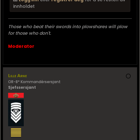
innholdet
Those who beat their swords into plowshares will plow
for those who don't.
Moderator
Lille Arne
OR-8* Kommandérsersjant
Sjefssersjant