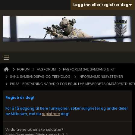
Logg inn eller registrer deg
FORUM
FAGFORUM
FAGFORUM S-6: SAMBAND & IKT
S-6-1: SAMBANDSFAG OG TEKNOLOGI
INFORMASJONSSYSTEMER
P8168 - ERSTATNING AV RADIO FOR BRUK I HEIMEVERNETS OMRÅDESTRUK
Registrér deg!
For å få adgang til flere funksjoner, søkemuligheter og andre deler
av Milforum, må du
registrere
deg!
Vil du trene ukrainske soldater?
Sjekk Operasjon Ellisiv under S-3-1.