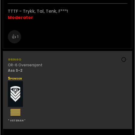
TTTF - Trykk, Tal, Tenk, F***!
Moderator
👍
1
gringo
OR-6 Oversersjant
Ass S-2
Sponsor
* VETERAN *