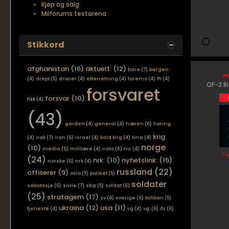
Kjøp og salg
Milforums testarena
Stikkord
afghanistan
(16)
aktuelt:
(12)
bare
(7)
bergen
aq
(4)
drept
(5)
droner
(4)
etterretning
(4)
faremo
(4)
ffi
(4)
OF-2 R
forsvaret
forsvar
(10)
fikk
(4)
(43)
garden
(4)
general
(4)
hæren
(6)
høring
krig
(4)
irak
(7)
iran
(6)
israel
(4)
kald krig
(4)
kina
(4)
norge
(10)
media
(6)
militære
(4)
nato
(8)
no:
(4)
* 
(24)
nrk:
(10)
nyhetslink:
(15)
norske
(6)
nrk
(4)
russland
(22)
offiserer
(9)
oslo
(5)
politiet
(5)
soldater
sabotasje
(6)
sivile
(7)
skip
(5)
soldat
(6)
(25)
stratagem
(17)
sv
(4)
sverige
(6)
taliban
(5)
ukraina
(12)
usa
(11)
tjeneste
(4)
vg
(4)
vg:
(6)
år
(6)