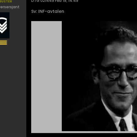
buster
DTG 021449 Feb 19, 14:49
ersersjant
Sv: INF-avtalen
...