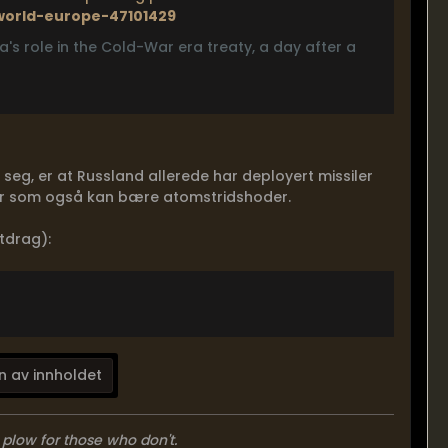
world-europe-47101429
a's role in the Cold-War era treaty, a day after a
 seg, er at Russland allerede har deployert missiler
er som også kan bære atomstridshoder.
tdrag):
n av innholdet
 plow for those who don't.