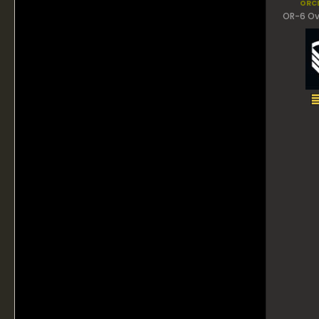
orc
OR-6 Ov