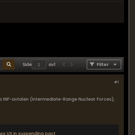
Side
av
1
Filter
#1
ra INF-avtalen (Intermediate-Range Nuclear Forces),
lows US in suspending pact