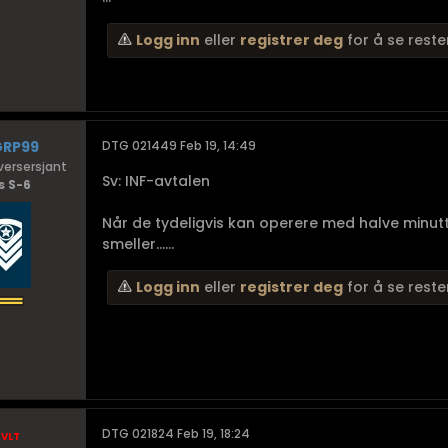
Logg inn
eller
registrer deg
for å se reste
GRP99
DTG 021449 Feb 19, 14:49
ersersjant
Sv: INF-avtalen
s S-6
Når de tydeligvis kan operere med halve minutte
smeller......
Logg inn
eller
registrer deg
for å se reste
vlt
DTG 021824 Feb 19, 18:24