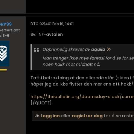
GRP99
DTG 021401 Feb 19, 14:01
ersersjant
Sv: INF-avtalen
s S-6
Opprinnelig skrevet av
aquila
Man trenger ikke mye fantasi for å se for s
noen hakk mot midnatt nå.
Tatt i betraktning at den allerede står (siden i 
håper jeg de ikke flytter den mer enn
ett
hakk/m
https://thebulletin.org/doomsday-clock/curre
[/QUOTE]
Logg inn
eller
registrer deg
for å se reste