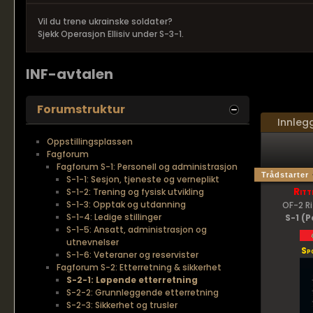
Vil du trene ukrainske soldater?
Sjekk Operasjon Ellisiv under S-3-1.
INF-avtalen
Forumstruktur
Innleg
Oppstillingsplassen
Fagforum
Fagforum S-1: Personell og administrasjon
Trådstarter
S-1-1: Sesjon, tjeneste og verneplikt
Ritt
S-1-2: Trening og fysisk utvikling
S-1-3: Opptak og utdanning
OF-2 R
S-1-4: Ledige stillinger
S-1 (P
S-1-5: Ansatt, administrasjon og
utnevnelser
Sp
S-1-6: Veteraner og reservister
Fagforum S-2: Etterretning & sikkerhet
S-2-1: Løpende etterretning
S-2-2: Grunnleggende etterretning
S-2-3: Sikkerhet og trusler