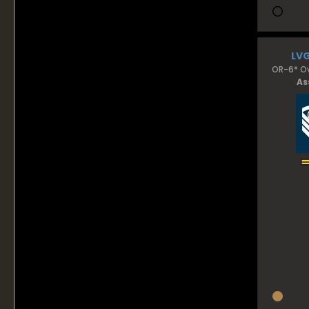
LV
OR-6* Ov
As