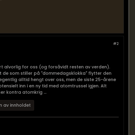
#2
rt alvorlig for oss (og forsåvidt resten av verden).
at de som stiller på "dommedagsklokka" flytter den
gentlig alltid hengt over oss, men de siste 25-årene
ensielt inn i en ny tid med atomtrussel igjen. Alt
r kontra atomkrig ...
n av innholdet