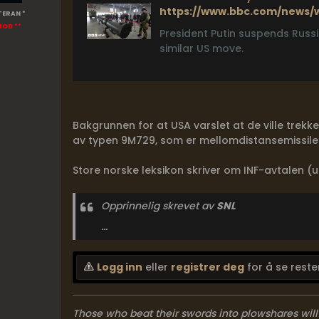
https://www.bbc.com/news/
TERAN *
MOD **
President Putin suspends Russi
similar US move.
Bakgrunnen for at USA varslet at de ville trekke
av typen 9M729, som er mellomdistansemissil
Store norske leksikon skriver om INF-avtalen (u
Opprinnelig skrevet av
SNL
...
Logg inn
eller
registrer deg
for å se reste
Those who beat their swords into plowshares will