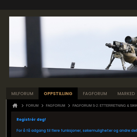
MILFORUM
OPPSTILLING
FAGFORUM
MARKED
FORUM
FAGFORUM
FAGFORUM S-2: ETTERRETNING & SIK
Registrér deg!
For å få adgang til flere funksjoner, søkemuligheter og andre d