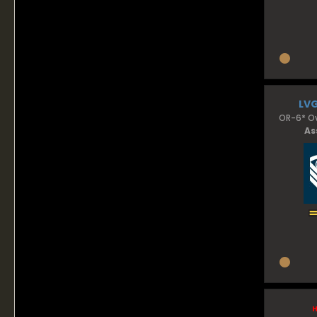
LV
OR-6* Ov
As
h