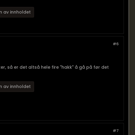
n av innholdet
#6
r, så er det altså hele fire "hakk" å gå på før det
n av innholdet
#7