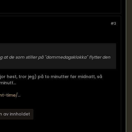
#3
eg at de som stiller på "dommedagsklokka" flytter den
fjor høst, tror jeg) på to minutter før midnatt, så
inutt...
nt-time/
...
n av innholdet