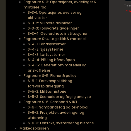
Fagforum S-3: Operasjoner, avdelinger &
* VE
militære fag
** 
S-3-1: Operasjoner, øvelser og
aktiviteter
S-3-2: Militære disipliner
S-3-3: Forsvarets avdelinger
S-3-4: Overordnete institusjoner
Fagforum S-4: Logistikk & materiell
S-4-1: Landsystemer
S-4-2: Sjøsystemer
S-4-3: Luftsystemer
S-4-4: PBU og håndvåpen
S-4-5: Generelt om materiell og
anskaffelser
Fagforum S-5: Planer & policy
S-5-1: Forsvarspolitikk og
forsvarsplanlegging
S-5-2: Militærhistorie
S-5-3: Scenarioer og faglig analyse
Fagforum S-6: Samband & IKT
S-6-1: Sambandsfag og teknologi
S-6-2: Prosjekter, avdelinger og
utdanning
S-6-3: Felttriks, systemer og historie
Markedsplassen