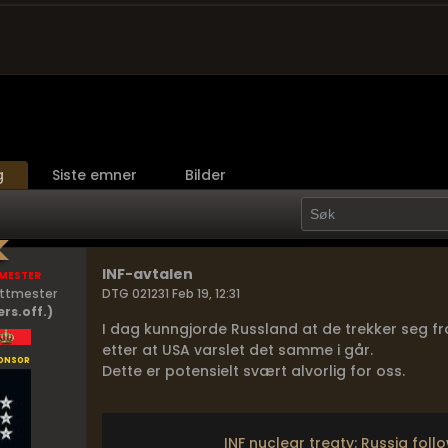
g
Siste emner
Bilder
mester
INF-avtalen
ittmester
DTG 021231 Feb 19, 12:31
ers.off.)
I dag kunngjorde Russland at de trekker seg f
etter at USA varslet det samme i går.
onsor
Dette er potensielt svært alvorlig for oss.
INF nuclear treaty: Russia fol