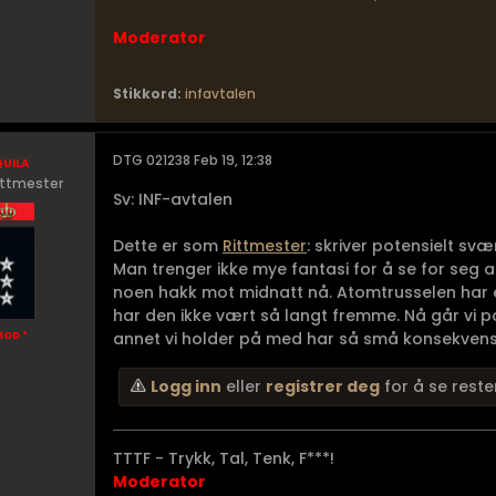
Moderator
Stikkord:
infavtalen
uila
DTG 021238 Feb 19, 12:38
ittmester
Sv: INF-avtalen
Dette er som
Rittmester
: skriver potensielt svæ
Man trenger ikke mye fantasi for å se for seg 
noen hakk mot midnatt nå. Atomtrusselen har e
har den ikke vært så langt fremme. Nå går vi pot
annet vi holder på med har så små konsekvense
MOD *
Logg inn
eller
registrer deg
for å se reste
TTTF - Trykk, Tal, Tenk, F***!
Moderator