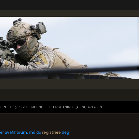
KERHET
S-2-1: LØPENDE ETTERRETNING
INF-AVTALEN
eler av Milforum, må du
registrere
deg!