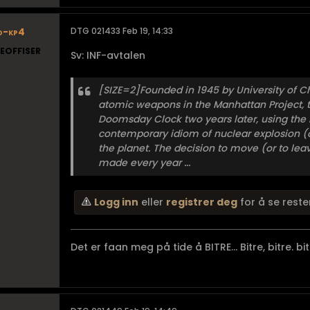
o-kp4
DTG 021433 Feb 19, 14:33
EOFFISER
Sv: INF-avtalen
[SIZE=2]Founded in 1945 by University of Ch
atomic weapons in the Manhattan Project, th
Doomsday Clock two years later, using the
contemporary idiom of nuclear explosion (
the planet. The decision to move (or to le
made every year ...
Logg inn
eller
registrer deg
for å se reste
Det er faan meg på tide å BITRE... Bitre, bitre. bi