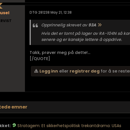
usel
DTG 281238 May 21, 12:38
ERVIST
Opprinnelig skrevet av
93A
Hvis det er tomt på lager av RA-104N så ka
senere og er kanskje lettere å oppdrive.
Takk, prøver meg på dette!...
[/QUOTE]
Logg inn
eller
registrer deg
for å se reste
tede emner
kket:
Stratagem: Et sikkerhetspolitisk trekantdrama: USAs