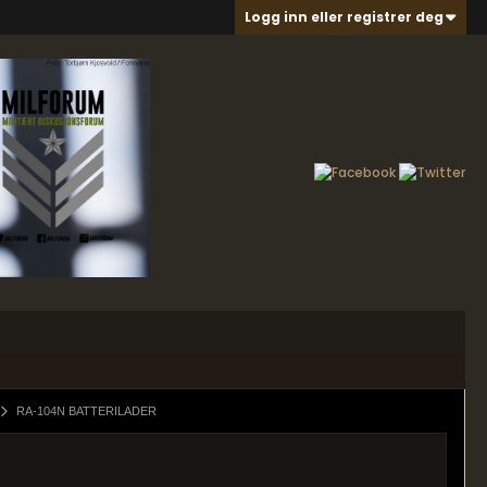
Logg inn eller registrer deg
RA-104N BATTERILADER