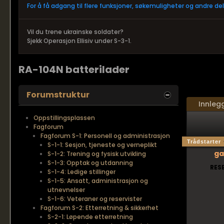
For å få adgang til flere funksjoner, søkemuligheter og andre d
Vil du trene ukrainske soldater?
Sjekk Operasjon Ellisiv under S-3-1.
RA-104N batterilader
Forumstruktur
Innleg
Oppstillingsplassen
Fagforum
Fagforum S-1: Personell og administrasjon
Trådstarter
S-1-1: Sesjon, tjeneste og verneplikt
ga
S-1-2: Trening og fysisk utvikling
S-1-3: Opptak og utdanning
RES
S-1-4: Ledige stillinger
S-1-5: Ansatt, administrasjon og
utnevnelser
S-1-6: Veteraner og reservister
Fagforum S-2: Etterretning & sikkerhet
S-2-1: Løpende etterretning