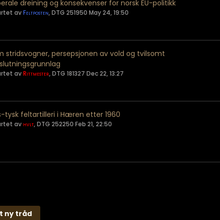
liberale dreining og konsekvenser for norsk EU-politikk
artet av
Feltposten
,
DTG 251950 May 24, 19:50
 stridsvogner, persepsjonen av vold og tvilsomt
slutningsgrunnlag
artet av
Rittmester
,
DTG 181327 Dec 22, 13:27
s-tysk feltartilleri i Hæren etter 1960
artet av
hvlt
,
DTG 252250 Feb 21, 22:50
t ny tråd