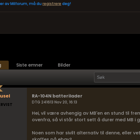
eler av Milforum, må du
registrere
deg!
g
Siste emner
Bilder
usel
RA-104N batterilader
DTG 241613 Nov 20, 16:13
ERVIST
Hei, vil være avhengig av MB'en en stund til fr
ovenfra, så vi står stort sett å durer med MB i
Noen som har sivilt alternativ til denne, eller
skaffes på ebay?...