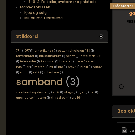
S-6-3: Felttriks, systemer og historie
Trådstarter
Markedsplassen
Kjøp og salg
ga
Milforums testarena
RES
Stikkord
77
(1)
1077
(1)
amerikansk
(1)
batteri felttelefon ff33
(1)
batterilader
(1)
brukerinstruks
(1)
fancy
(1)
felttelefon 1930
(1)
feltveksler
(1)
forsvaret
(1)
hæren
(1)
identifisere
(1)
info
(1)
lfr
(1)
morse
(1)
pfr
(1)
prc
(1)
prc77
(1)
prc111
(1)
ra104n
(1)
radio
(1)
relé
(1)
robertson
(1)
samband
(3)
sambandssystemer
(1)
sb22
(1)
slags
(1)
tiger
(1)
tp6
(1)
utrangerte
(1)
utstyr
(1)
vhfradioer
(1)
vrc46
(1)
Beslek
Lu