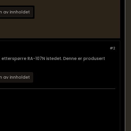
n av innholdet
#2
 etterspørre RA-107N istedet. Denne er produsert
n av innholdet