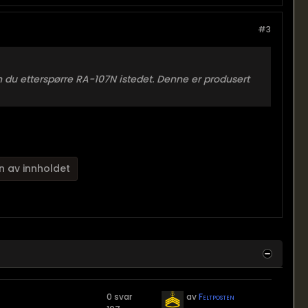
#3
n du etterspørre RA-107N istedet. Denne er produsert
n av innholdet
0 svar
av
Feltposten