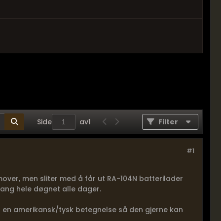
Side
av
1
Filter
#1
emover, men sliter med å får ut RA-104N batterilader
 gang hele døgnet alle dager.
 vet en amerikansk/tysk betegnelse så den gjerne kan