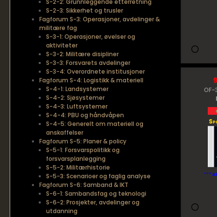
S-2-2: Grunnleggende etterretning
S-2-3: Sikkerhet og trusler
Fagforum S-3: Operasjoner, avdelinger &
militære fag
S-3-1: Operasjoner, øvelser og
aktiviteter
S-3-2: Militære disipliner
S-3-3: Forsvarets avdelinger
S-3-4: Overordnete institusjoner
Fagforum S-4: Logistikk & materiell
S-4-1: Landsystemer
OF-3
S-4-2: Sjøsystemer
S-4-3: Luftsystemer
S-4-4: PBU og håndvåpen
Sp
S-4-5: Generelt om materiell og
anskaffelser
Fagforum S-5: Planer & policy
S-5-1: Forsvarspolitikk og
forsvarsplanlegging
S-5-2: Militærhistorie
*** A
S-5-3: Scenarioer og faglig analyse
Fagforum S-6: Samband & IKT
S-6-1: Sambandsfag og teknologi
S-6-2: Prosjekter, avdelinger og
utdanning