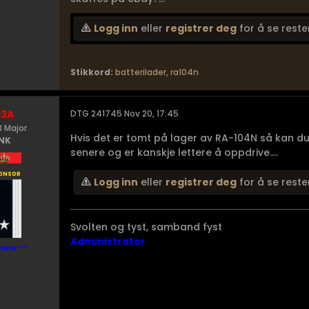
Logg inn
eller
registrer deg
for å se reste
Stikkord:
batterilader
,
ra104n
93A
DTG 241745 Nov 20, 17:45
 Major
Hvis det er tomt på lager av RA-104N så kan du
NK
senere og er kanskje lettere å oppdrive....
onsor
Logg inn
eller
registrer deg
for å se reste
Svolten og tyst, samband fyst
Administrator
DMIN ***