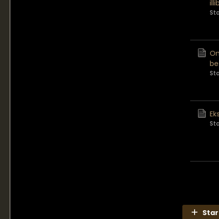
il
St
Om
be
St
Ek
St
Star