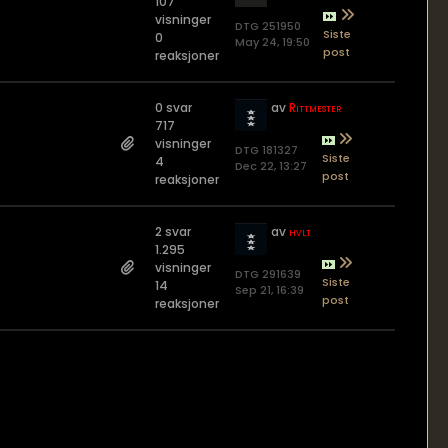
107
visninger
DTG 251950
0
May 24, 19:50
reaksjoner
0 svar
av
Rittmester
717
visninger
DTG 181327
4
Dec 22, 13:27
reaksjoner
2 svar
av
hvlt
1.295
visninger
DTG 291639
14
Sep 21, 16:39
reaksjoner