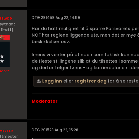
seladd
DTG 291459 Aug 22, 14:59
Løytnant
Har du hatt mulighet til å spørre Forsvarets pe
(E-off)
NOF har reglene liggende ute, men det er mye å s
beskikkelser osv.
Imens vi venter på at noen som faktisk kan noe 
de fleste stillingene slik at du tilsettes i sa
og derfor følger lønns- og karriereplanen i den g
MOD **
Logg inn
eller
registrer deg
for å se reste
Moderator
mester
DTG 291528 Aug 22, 15:28
ittmester