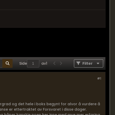
Side
av
1
Filter
#1
rgrad og det hele i boks begynt for alvor å vurdere å
nse er ettertraktet av Forsvaret i disse dager.
 jeg håper kanskje noen her inne med mye mer erfaring