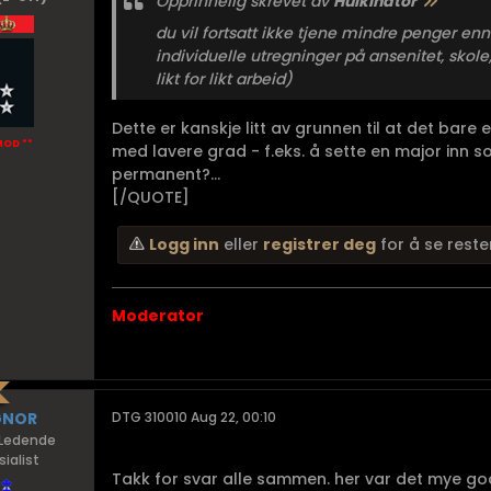
Opprinnelig skrevet av
Hulkinator
du vil fortsatt ikke tjene mindre penger en
individuelle utregninger på ansenitet, skole
likt for likt arbeid)
Dette er kanskje litt av grunnen til at det bare e
MOD **
med lavere grad - f.eks. å sette en major inn s
permanent?...
[/QUOTE]
Logg inn
eller
registrer deg
for å se reste
Moderator
GNOR
DTG 310010 Aug 22, 00:10
Ledende
ialist
Takk for svar alle sammen. her var det mye go