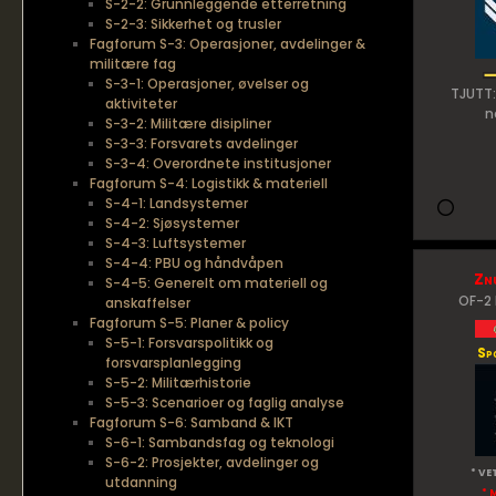
S-2-2: Grunnleggende etterretning
S-2-3: Sikkerhet og trusler
Fagforum S-3: Operasjoner, avdelinger &
militære fag
S-3-1: Operasjoner, øvelser og
TJUTT:
aktiviteter
n
S-3-2: Militære disipliner
S-3-3: Forsvarets avdelinger
S-3-4: Overordnete institusjoner
Fagforum S-4: Logistikk & materiell
S-4-1: Landsystemer
S-4-2: Sjøsystemer
S-4-3: Luftsystemer
S-4-4: PBU og håndvåpen
Zn
S-4-5: Generelt om materiell og
OF-2 
anskaffelser
Fagforum S-5: Planer & policy
S-5-1: Forsvarspolitikk og
Sp
forsvarsplanlegging
S-5-2: Militærhistorie
S-5-3: Scenarioer og faglig analyse
Fagforum S-6: Samband & IKT
S-6-1: Sambandsfag og teknologi
S-6-2: Prosjekter, avdelinger og
* VE
utdanning
* 