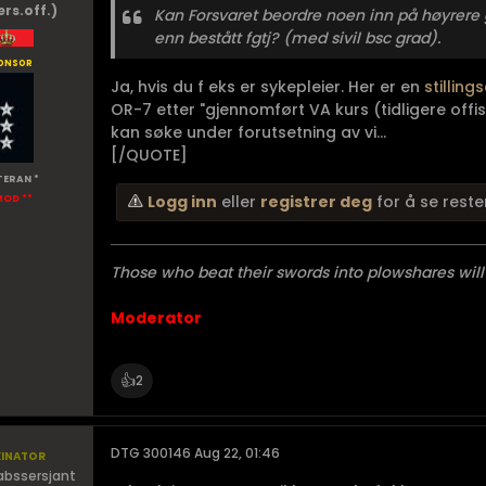
ers.off.)
Kan Forsvaret beordre noen inn på høyrere
enn bestått fgtj? (
med sivil bsc grad
).
onsor
Ja, hvis du f eks er sykepleier. Her er en
stillin
OR-7 etter "gjennomført VA kurs (tidligere off
kan søke under forutsetning av vi...
[/QUOTE]
TERAN *
Logg inn
eller
registrer deg
for å se reste
MOD **
Those who beat their swords into plowshares will
Moderator
👍
2
inator
DTG 300146 Aug 22, 01:46
abssersjant