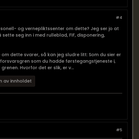
#4
rsonell- og vernepliktssenter om dette? Jeg ser jo at
ette seg inn i med rulleblad, FIF, disponering,
om dette svarer, så kan jeg sludre litt: Som du sier er
mme forsvarsgren som du hadde førstegangstjeneste i,
renen. Hvorfor det er slik, er v...
n av innholdet
#5