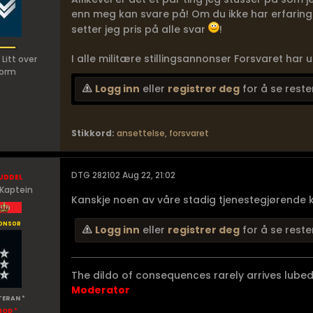
enn meg kan svare på! Om du ikke har erfaring
setter jeg pris på alle svar
!
I alle militære stillingsannonser Forsvaret har ut
 Litt over
orm
Logg inn
eller
registrer deg
for å se reste
Stikkord:
ansettelse
,
forsvaret
uddel
DTG 282102 Aug 22, 21:02
Kaptein
Kanskje noen av våre stadig tjenestegjørende k
onsor
Logg inn
eller
registrer deg
for å se reste
The dildo of consequences rarely arrives lubed
Moderator
TERAN *
MOD *