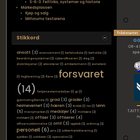
S-6-3: Felttriks, systemer og historie
Markedsplassen
Kjøp og salg
Milforums testarena
Trådstarter
Stikkord
G
OR-4 
ansatt
(3)
spes
avansement
(1)
befalsskole
(1)
beholde
(2)
beordringssystemet
(2)
cyberoffiseren
(1)
dag
(2)
distinksjoner
(2)
eksisterer
(1)
embetsmann
(1)
evnetest
forsvaret
(1)
fagforening
(2)
flere
(2)
(14)
fortjenestemedaljer
(1)
gi
(1)
grad
(3)
grader
(3)
gjennomgående
(1)
heimevernet
(3)
hæren
(3)
lønn
kritikk
(1)
lov
(1)
TJUTT:
(5)
medaljer
(4)
marsjmerket
(1)
militære
(2)
n
offiser
(3)
offiserer
(4)
militært
(2)
omt
(3)
offisersutdannelse
(2)
opptak
(2)
ordning
(2)
personell
(6)
pris
(2)
sikkerhetsklarering
(1)
sjekker
(1)
soldater
(2)
spesialist
(2)