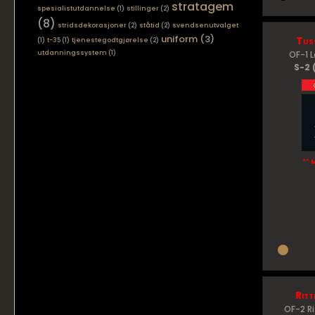
stratagem
spesialistutdannelse
(1)
stillinger
(2)
(8)
stridsdekorasjoner
(2)
ståtid
(2)
svendsenutvalget
uniform
(3)
Tus
(1)
t-35
(1)
tjenestegodtgjørelse
(2)
utdanningssystem
(1)
OF-1 
S-2 
** 
Ritt
OF-2 R