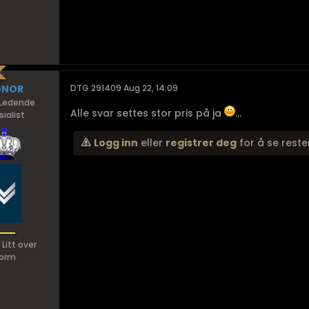
GNOR
DTG 291409 Aug 22, 14:09
Ledende
Alle svar settes stor pris på ja
...
ialist
Logg inn
eller
registrer deg
for å se reste
 Litt over
orm