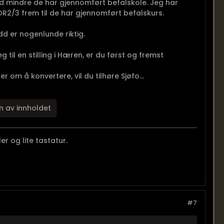
ed mindre de har gjennomført befalskole. Jeg har
OR2/3 frem til de har gjennomført befalskurs.
add er nogenlunde riktig.
til en stilling i Hæren, er du først og fremst
 om å konvertere, vil du tilhøre Sjøfo...
n av innholdet
r og lite tastatur.
#7