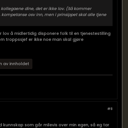
n kollegaene dine, det er ikke lov. (Så kommer
, kompetanse osv inn, men i prinsippet skal alle tjene
r lov å midlertidig disponere folk til en tjenestestilling
om troppssjef er ikke noe man skal gjøre
n av innholdet
#8
d kunnskap som går milevis over min egen, så eg tar