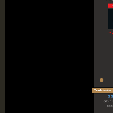
** 
Trådstarter
G
OR-4 
spes