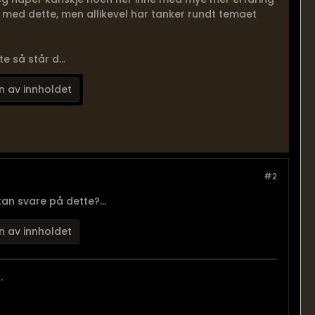
 med dette, men allikevel har tanker rundt temaet
e så står d...
n av innholdet
#2
an svare på dette?...
n av innholdet
.