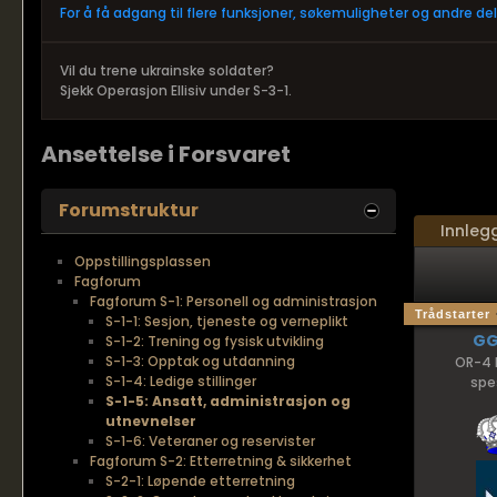
For å få adgang til flere funksjoner, søkemuligheter og andre d
Vil du trene ukrainske soldater?
Sjekk Operasjon Ellisiv under S-3-1.
Ansettelse i Forsvaret
Forumstruktur
Innleg
Oppstillingsplassen
Fagforum
Fagforum S-1: Personell og administrasjon
Trådstarter
S-1-1: Sesjon, tjeneste og verneplikt
G
S-1-2: Trening og fysisk utvikling
S-1-3: Opptak og utdanning
OR-4 
S-1-4: Ledige stillinger
spes
S-1-5: Ansatt, administrasjon og
utnevnelser
S-1-6: Veteraner og reservister
Fagforum S-2: Etterretning & sikkerhet
S-2-1: Løpende etterretning