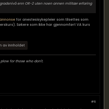
 gradsnivå enn OR-2 uten noen annen militær erfaring
gsannonse
for anestesisykepleier som tilsettes som
iserskurs). Søkere som ikke har gjennomført VA kurs
n av innholdet
 plow for those who don't.
#6