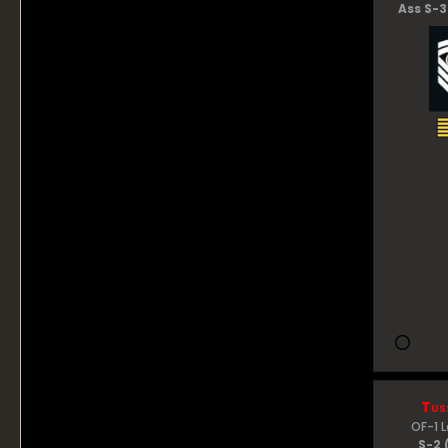
Ass S-3
Tus
OF-1 
S-2 