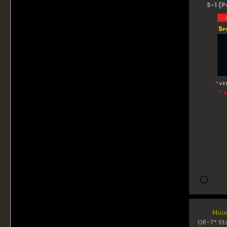
S-1 (P
Sp
* VE
** 
Hulk
OR-7* St