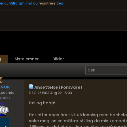
eler av Milforum, må du
registrere
deg!
g
Siste emner
Bilder
GNOR
Ansettelse i Forsvaret
Ledende
DTG 261503 Aug 22, 15:03
ialist
Hei og hopp!
Har etter noen års sivil utdanning med bachelo
søke meg inn en militær stilling da min kompeta
Allikevel er det et par ting jeg stusser på som