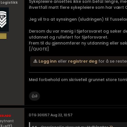
Sykepleiere ansettes ikke som befal lengre, m
 Logistikk
ihvertfall møtt flere sykepleiere som har vært 
Jeg vil tro at synsingen (sludringen) til Tussel
Dersom du var menig i Sjøforsvaret og søker deg 
utdannet og rulleført for Sjøforsvaret.
Frem til du gjennomfører ny utdanning eller søker
[/QUOTE]
Logg inn
eller
registrer deg
for å se reste
Med forbehold om skrivefeil grunnet store tomle
👍
3
seladd
DTG 301057 Aug 22, 10:57
Løytnant
(E-off)