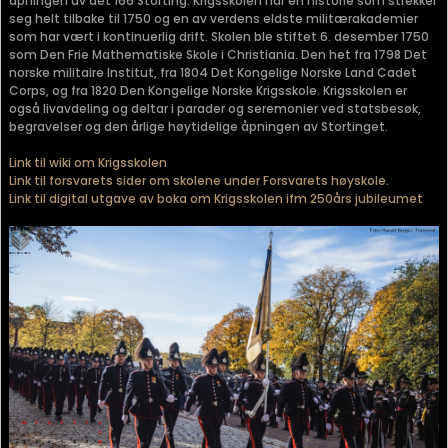
åpningen av det 166 Storting. Krigsskolen har en historie som strekker
seg helt tilbake til 1750 og en av verdens eldste militærakademier
som har vært i kontinuerlig drift. Skolen ble stiftet 6. desember 1750
som Den Frie Mathematiske Skole i Christiania. Den het fra 1798 Det
norske militaire Institut, fra 1804 Det Kongelige Norske Land Cadet
Corps, og fra 1820 Den Kongelige Norske Krigsskole. Krigsskolen er
også livavdeling og deltar i parader og seremonier ved statsbesøk,
begravelser og den årlige høytidelige åpningen av Stortinget.
Link til wiki om Krigsskolen
Link til forsvarets sider om skolene under Forsvarets høyskole.
Link til digital utgave av boka om Krigsskolen ifm 250års jubileumet