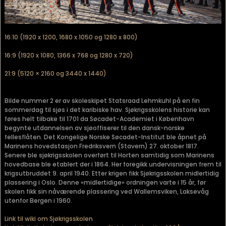
16:10 (1920 x 1200, 1680 x 1050 og 1280 x 800)
16:9 (1920 x 1080, 1366 x 768 og 1280 x 720)
21:9 (5120 × 2160 og 3440 x 1440)
Bilde nummer 2 er av skoleskipet Statsraad Lehmkuhl på en fin
sommerdag til sjøs i det karibiske hav. Sjøkrigsskolens historie kan
føres helt tilbake til 1701 da Søcadet-Academiet i København
begynte utdannelsen av sjøoffiserer til den dansk-norske
fellesflåten. Det Kongelige Norske Søcadet-Institut ble åpnet på
Marinens hovedstasjon Fredriksvern (Stavern) 27. oktober 1817.
Senere ble sjøkrigsskolen overført til Horten samtidig som Marinens
hovedbase ble etablert der i 1864. Her foregikk undervisningen frem til
krigsutbruddet 9. april 1940. Etter krigen fikk Sjøkrigsskolen midlertidig
plassering i Oslo. Denne «midlertidige» ordningen varte i 15 år, før
skolen fikk sin nåværende plassering ved Wallemsviken, Laksevåg
utenfor Bergen i 1960.
Link til wiki om Sjøkrigsskolen