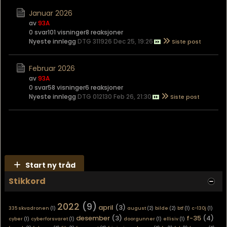
Januar 2026
av
93A
0 svar
101 visninger
8 reaksjoner
Nyeste innlegg
DTG 311926 Dec 25, 19:26
Februar 2026
av
93A
0 svar
58 visninger
6 reaksjoner
Nyeste innlegg
DTG 012130 Feb 26, 21:30
Start ny tråd
Stikkord
2022
(9)
april
(3)
335 skvadronen
(1)
august
(2)
bilde
(2)
btf
(1)
c-130j
(1)
desember
(3)
f-35
(4)
cyber
(1)
cyberforsvaret
(1)
doorgunner
(1)
ellisiv
(1)