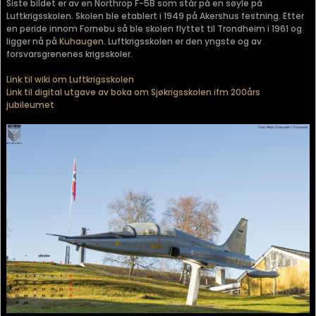
Siste bildet er av en Northrop F-5B som står på en søyle på
Luftkrigsskolen. Skolen ble etablert i 1949 på Akershus festning. Etter
en peride innom Fornebu så ble skolen flyttet til Trondheim i 1961 og
ligger nå på
Kuhaugen
. Luftkrigsskolen er den yngste og av
forsvarsgrenenes krigsskoler.
Link til wiki om Luftkrigsskolen
Link til digital utgave av boka om Sjøkrigsskolen ifm 200års
jubileumet