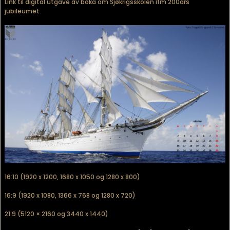
Link til digital utgave av boka om Sjøkrigsskolen ifm 200års
jubileumet
16:10 (1920 x 1200, 1680 x 1050 og 1280 x 800)
16:9 (1920 x 1080, 1366 x 768 og 1280 x 720)
21:9 (5120 × 2160 og 3440 x 1440)