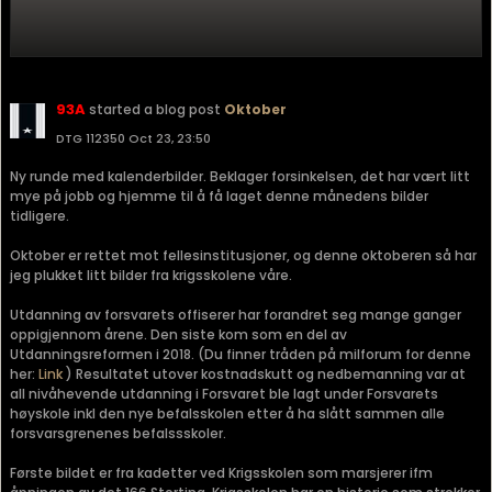
93A
started a blog post
Oktober
DTG 112350 Oct 23, 23:50
Ny runde med kalenderbilder. Beklager forsinkelsen, det har vært litt
mye på jobb og hjemme til å få laget denne månedens bilder
tidligere.
Oktober er rettet mot fellesinstitusjoner, og denne oktoberen så har
jeg plukket litt bilder fra krigsskolene våre.
Utdanning av forsvarets offiserer har forandret seg mange ganger
oppigjennom årene. Den siste kom som en del av
Utdanningsreformen i 2018. (Du finner tråden på milforum for denne
her:
Link
) Resultatet utover kostnadskutt og nedbemanning var at
all nivåhevende utdanning i Forsvaret ble lagt under Forsvarets
høyskole inkl den nye befalsskolen etter å ha slått sammen alle
forsvarsgrenenes befalssskoler.
Første bildet er fra kadetter ved Krigsskolen som marsjerer ifm