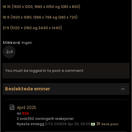
16:10 (1920 x 1200, 1680 x 1050 og 1280 x 800)
16:9 (1920 x 1080, 1366 x 768 og 1280 x 720)
21:9 (5120 × 2160 og 3440 x 1440)
Stikkord:
Ingen
👍
6
You must be logged in to post a comment.
Beslektede emner
April 2025
av
93A
2 svar
250 visninger
6 reaksjoner
Nyeste innlegg
DTG 010809 Apr 25, 08:09