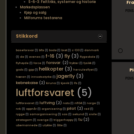
S-6-3: Felttriks, systemer og historie
Fr
Markedsplassen
PENS
Kjøp og salg
Milforums testarena
Stikkord
baseforsvar
(1)
bfts
(1)
bodø
(1)
brøt
(1)
c-130
(1)
danmark
f-16
(3)
fly
(3)
(1)
de
(1)
evenes
(1)
flygeskole
(1)
forsvar:
(2)
flyhøyde
(1)
force
(1)
frykter
(1)
fysikk
(1)
helikopter
(3)
P
gods
(1)
gpp
(1)
herculesflyet
(1)
jagerfly
(3)
hæren
(1)
innsatsstyrke
(1)
PENS
kebnekaise
(2)
kiruna
(1)
kjevik
(1)
lfs
(1)
luftforsvaret
(5)
luftving
(2)
luftforsvaret:
(1)
nato
(1)
nf104
(1)
norge
(1)
pilot
(2)
nrk:
(1)
oppnår
(1)
organisering
(1)
red
(1)
rygge
(1)
samorganisering
(1)
sas
(1)
sekund
(1)
sivile
(1)
tu
(2)
stratagem
(1)
sverige
(1)
triggerhappy
(1)
ubemannede
(1)
ulykke
(1)
åtte
(1)