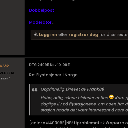
Dobbelpost
Moderator
...
Logg inn
eller
registrer deg
for å se reste
ward
DTG 240911 Nov 10, 09:11
VEBEFAL
Re: Flystasjoner i Norge
TERAN *
Opprinnelig skrevet av
Frank88
Haha, artig, sånne historier er fine
Kom gj
daglige liv på flystasjonene, om noen har d
stasjon hadde det vært interresant å høre 
[color=#4000BF]NB! Uproblematisk å spørre om