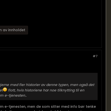
n av innholdet
#7
erne med fler historier av denne typen, men også det
et
flott, hvis historiene har noe tilknytting til en
om e-tjenesten..
 e-tjenesten, men de som sitter med info bør tenke