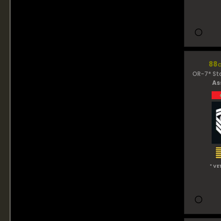
88c
OR-7* St
As
* VE