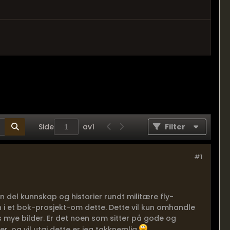
Side
av
1
Filter
#1
n del kunnskap og historier rundt militære fly-
en i et bok-prosjekt-om dette. Dette vil kun omhandle
 mye bilder. Er det noen som sitter på gode og
r, og vil utgi dette er jeg takknemlig