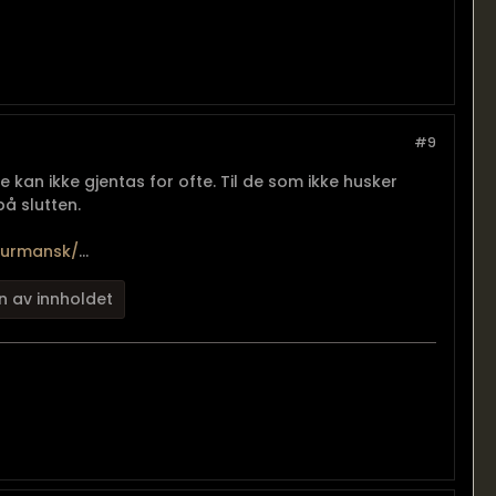
#9
 kan ikke gjentas for ofte. Til de som ikke husker
på slutten.
-murmansk/
...
n av innholdet