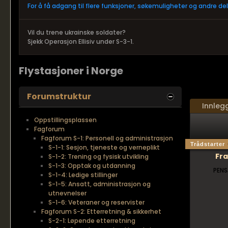
For å få adgang til flere funksjoner, søkemuligheter og andre d
Vil du trene ukrainske soldater?
Sjekk Operasjon Ellisiv under S-3-1.
Flystasjoner i Norge
Forumstruktur
Innleg
Oppstillingsplassen
Fagforum
Fagforum S-1: Personell og administrasjon
Trådstarter
S-1-1: Sesjon, tjeneste og verneplikt
Fr
S-1-2: Trening og fysisk utvikling
S-1-3: Opptak og utdanning
PENS
S-1-4: Ledige stillinger
S-1-5: Ansatt, administrasjon og
utnevnelser
S-1-6: Veteraner og reservister
Fagforum S-2: Etterretning & sikkerhet
S-2-1: Løpende etterretning