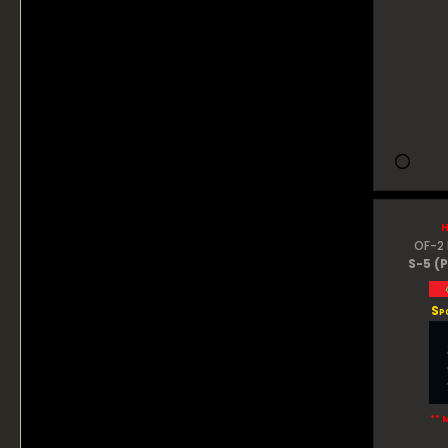
h
OF-2 
S-5 (P
Sp
** 