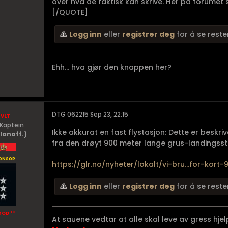
over hva de faktisk kan skrive. Her på forumet sk
[/QUOTE]
Logg inn
eller
registrer deg
for å se reste
Ehh... hva gjør den knappen her?
vlt
DTG 062215 Sep 23, 22:15
Kaptein
Ikke akkurat en fast flystasjon: Dette er beskr
lanoff.)
fra den drøyt 900 meter lange grus-landingsstri
onsor
https://glr.no/nyheter/lokalt/vi-bru...for-kort-
Logg inn
eller
registrer deg
for å se reste
MOD **
At sauene vedtar at alle skal leve av gress hjelp