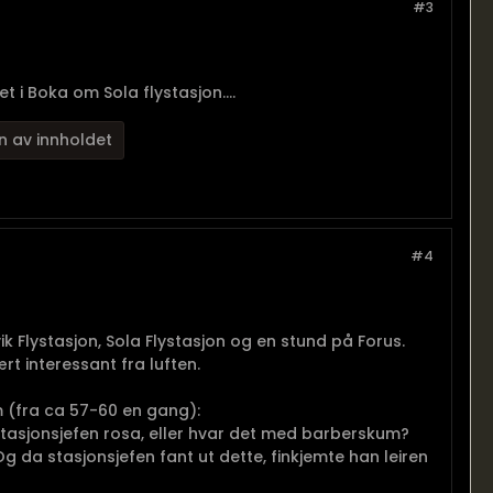
#3
t i Boka om Sola flystasjon....
n av innholdet
#4
ik Flystasjon, Sola Flystasjon og en stund på Forus.
t interessant fra luften.
m (fra ca 57-60 en gang):
stasjonsjefen rosa, eller hvar det med barberskum?
 Og da stasjonsjefen fant ut dette, finkjemte han leiren