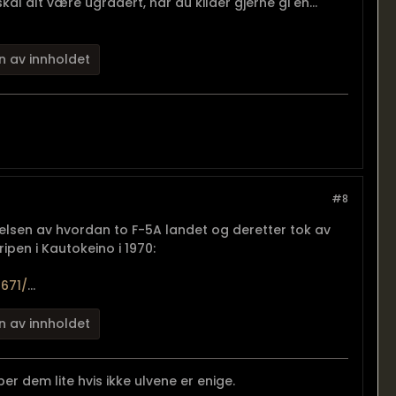
al alt være ugradert, har du kilder gjerne gi en...
n av innholdet
#8
ivelsen av hvordan to F-5A landet og deretter tok av
pen i Kautokeino i 1970:
9671/
...
n av innholdet
er dem lite hvis ikke ulvene er enige.