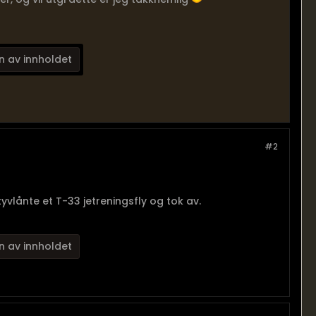
n av innholdet
#2
yvlånte et T-33 jetreningsfly og tok av.
n av innholdet