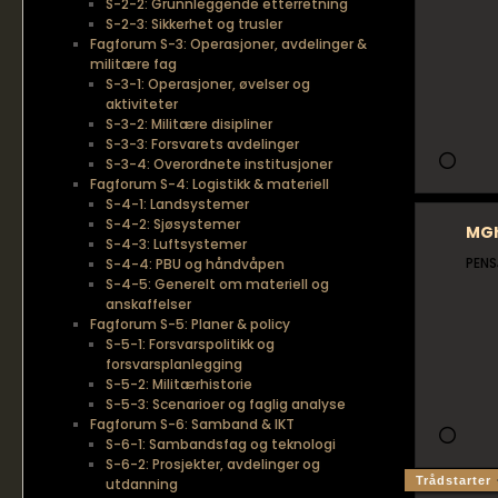
S-2-2: Grunnleggende etterretning
S-2-3: Sikkerhet og trusler
Fagforum S-3: Operasjoner, avdelinger &
militære fag
S-3-1: Operasjoner, øvelser og
aktiviteter
S-3-2: Militære disipliner
S-3-3: Forsvarets avdelinger
S-3-4: Overordnete institusjoner
Fagforum S-4: Logistikk & materiell
S-4-1: Landsystemer
S-4-2: Sjøsystemer
MG
S-4-3: Luftsystemer
PENS
S-4-4: PBU og håndvåpen
S-4-5: Generelt om materiell og
anskaffelser
Fagforum S-5: Planer & policy
S-5-1: Forsvarspolitikk og
forsvarsplanlegging
S-5-2: Militærhistorie
S-5-3: Scenarioer og faglig analyse
Fagforum S-6: Samband & IKT
S-6-1: Sambandsfag og teknologi
S-6-2: Prosjekter, avdelinger og
Trådstarter
utdanning