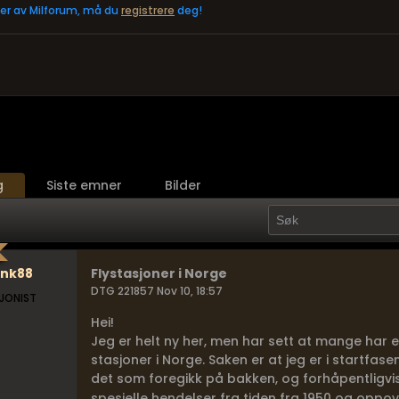
eler av Milforum, må du
registrere
deg!
g
Siste emner
Bilder
ank88
Flystasjoner i Norge
DTG 221857 Nov 10, 18:57
JONIST
Hei!
Jeg er helt ny her, men har sett at mange har e
stasjoner i Norge. Saken er at jeg er i startfas
det som foregikk på bakken, og forhåpentligvis
spesielle hendelser fra tiden fra 1950 og oppove