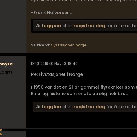
-Frank Halvorsen...
Logg inn
eller
registrer deg
for å se reste
Stikkord:
flystasjoner
,
norge
høyre
DTG 221940 Nov 10, 19:40
JONIST
Re: Flystasjoner i Norge
I 1956 var det en 21 år gammel flytekniker som t
En artig historie som endte utrolig nok bra....
Logg inn
eller
registrer deg
for å se reste