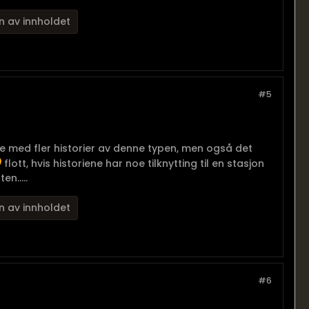
n av innholdet
#5
 med fler historier av denne typen, men også det
flott, hvis historiene har noe tilknytting til en stasjon
n.....
n av innholdet
#6