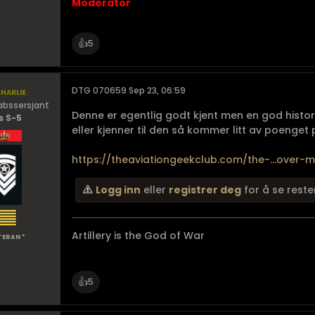
Moderator
👍
5
harlie
DTG 070659 Sep 23, 06:59
abssersjant
Denne er egentlig godt kjent men en god histore
s S-5
eller kjenner til den så kommer litt av poenget 
https://theaviationgeekclub.com/the-...over
Logg inn
eller
registrer deg
for å se reste
Artillery is the God of War
TERAN *
👍
5