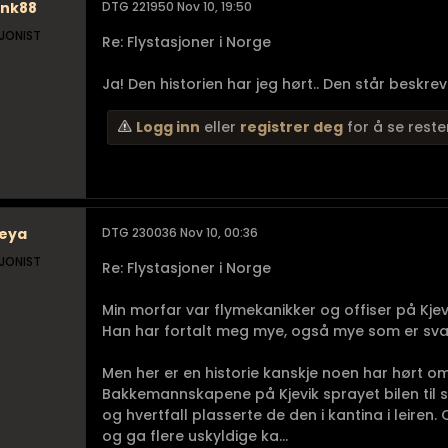
ank88
DTG 221950 Nov 10, 19:50
JONIST
Re: Flystasjoner i Norge
Ja! Den historien har jeg hørt.. Den står beskreve
Logg inn
eller
registrer deg
for å se reste
leya
DTG 230036 Nov 10, 00:36
JONIST
Re: Flystasjoner i Norge
Min morfar var flymekanikker og offiser på Kjev
Han har fortalt meg mye, også mye som er svær
Men her er en historie kanskje noen har hørt o
Bakkemannskapene på Kjevik sprayet bilen til 
og hvertfall plasserte de den i kantina i leiren.
og ga flere uskyldige ka...