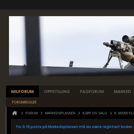
MILFORUM
OPPSTILLING
FAGFORUM
MARKED
FORUMREGLER
FORUM
MARKEDSPLASSEN
KJØP OG SALG
K: M2000 E
For å få poste på Markedsplassen må du være registrert bruker.