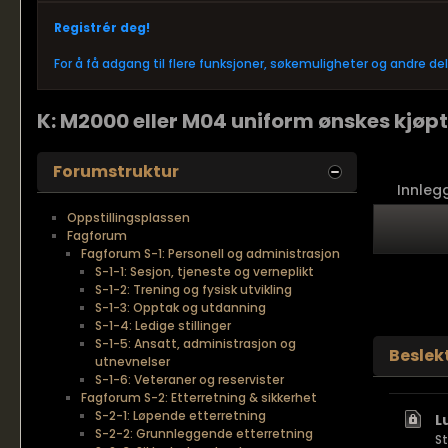
Registrér deg!
For å få adgang til flere funksjoner, søkemuligheter og andre d
K: M2000 eller M04 uniform ønskes kjøpt
Forumstruktur
Innleg
Oppstillingsplassen
Fagforum
Fagforum S-1: Personell og administrasjon
S-1-1: Sesjon, tjeneste og verneplikt
S-1-2: Trening og fysisk utvikling
S-1-3: Opptak og utdanning
S-1-4: Ledige stillinger
S-1-5: Ansatt, administrasjon og
Beslek
utnevnelser
S-1-6: Veteraner og reservister
Fagforum S-2: Etterretning & sikkerhet
S-2-1: Løpende etterretning
L
S-2-2: Grunnleggende etterretning
S