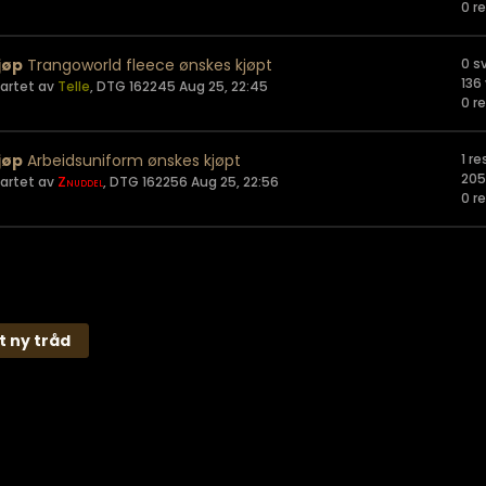
0 r
jøp
Trangoworld fleece ønskes kjøpt
0 s
136
tartet av
Telle
,
DTG 162245 Aug 25, 22:45
0 r
jøp
Arbeidsuniform ønskes kjøpt
1 r
205
tartet av
Znuddel
,
DTG 162256 Aug 25, 22:56
0 r
t ny tråd