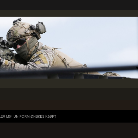
LLER M04 UNIFORM ØNSKES KJØPT