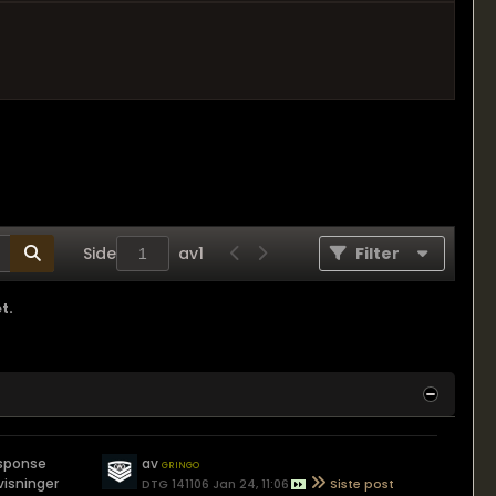
Side
av
1
Filter
t.
esponse
av
gringo
 visninger
DTG 141106 Jan 24, 11:06