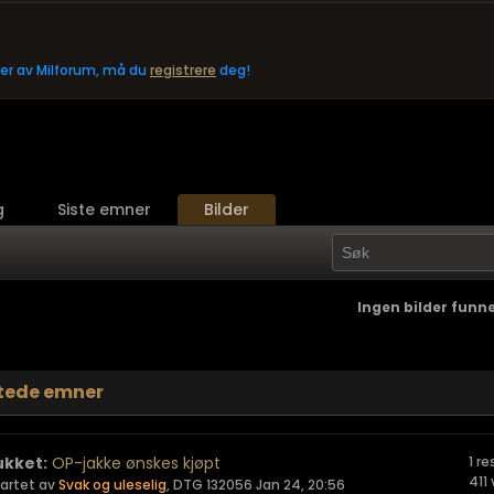
eler av Milforum, må du
registrere
deg!
g
Siste emner
Bilder
Ingen bilder funne
tede emner
ukket:
OP-jakke ønskes kjøpt
1 r
411
tartet av
Svak og uleselig
,
DTG 132056 Jan 24, 20:56