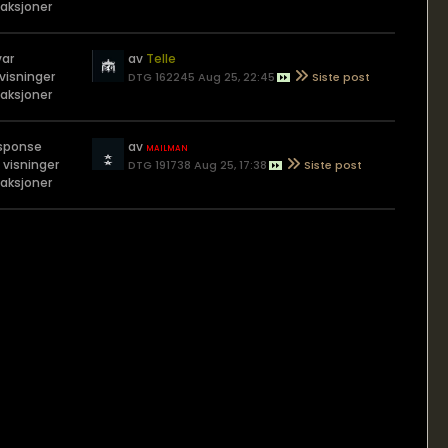
eaksjoner
var
av
Telle
 visninger
DTG 162245 Aug 25, 22:45
eaksjoner
esponse
av
mailman
 visninger
DTG 191738 Aug 25, 17:38
eaksjoner