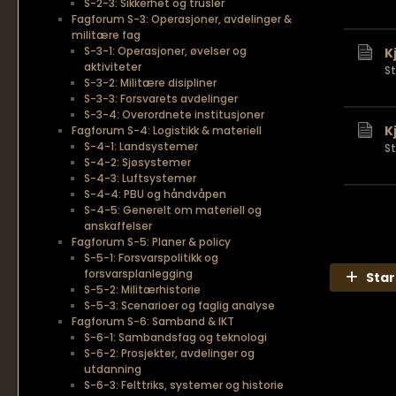
S-2-3: Sikkerhet og trusler
Fagforum S-3: Operasjoner, avdelinger &
militære fag
S-3-1: Operasjoner, øvelser og
K
aktiviteter
S
S-3-2: Militære disipliner
S-3-3: Forsvarets avdelinger
S-3-4: Overordnete institusjoner
K
Fagforum S-4: Logistikk & materiell
S-4-1: Landsystemer
S
S-4-2: Sjøsystemer
S-4-3: Luftsystemer
S-4-4: PBU og håndvåpen
S-4-5: Generelt om materiell og
anskaffelser
Fagforum S-5: Planer & policy
S-5-1: Forsvarspolitikk og
forsvarsplanlegging
Star
S-5-2: Militærhistorie
S-5-3: Scenarioer og faglig analyse
Fagforum S-6: Samband & IKT
S-6-1: Sambandsfag og teknologi
S-6-2: Prosjekter, avdelinger og
utdanning
S-6-3: Felttriks, systemer og historie