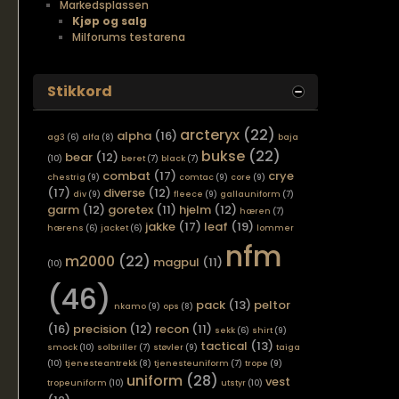
Markedsplassen
Kjøp og salg
Milforums testarena
Stikkord
arcteryx
(22)
alpha
(16)
ag3
(6)
alfa
(8)
baja
bukse
(22)
bear
(12)
(10)
beret
(7)
black
(7)
combat
(17)
crye
chestrig
(9)
comtac
(9)
core
(9)
(17)
diverse
(12)
div
(9)
fleece
(9)
gallauniform
(7)
garm
(12)
goretex
(11)
hjelm
(12)
hæren
(7)
jakke
(17)
leaf
(19)
hærens
(6)
jacket
(6)
lommer
nfm
m2000
(22)
magpul
(11)
(10)
(46)
pack
(13)
peltor
nkamo
(9)
ops
(8)
(16)
precision
(12)
recon
(11)
sekk
(6)
shirt
(9)
tactical
(13)
smock
(10)
solbriller
(7)
støvler
(9)
taiga
(10)
tjenesteantrekk
(8)
tjenesteuniform
(7)
trope
(9)
uniform
(28)
vest
tropeuniform
(10)
utstyr
(10)