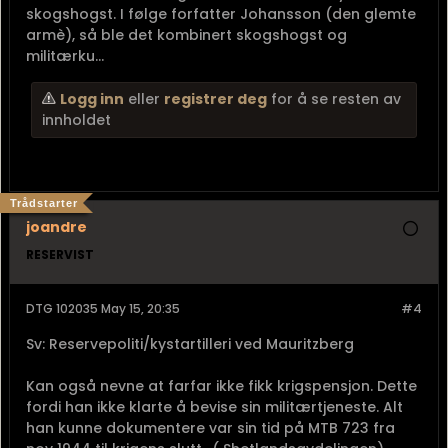
skogshogst. I følge forfatter Johansson (den glemte
armè), så ble det kombinert skogshogst og
militærku...
Logg inn
eller
registrer deg
for å se resten av
innholdet
Trådstarter
joandre
RESERVIST
DTG 102035 May 15, 20:35
#4
Sv: Reservepoliti/kystartilleri ved Mauritzberg
Kan også nevne at farfar ikke fikk krigspensjon. Dette
fordi han ikke klarte å bevise sin militærtjeneste. Alt
han kunne dokumentere var sin tid på MTB 723 fra