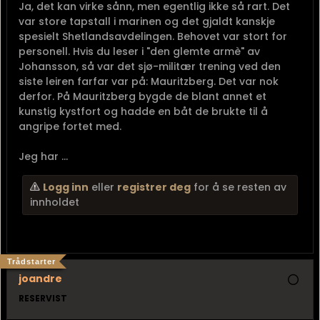
Ja, det kan virke sånn, men egentlig ikke så rart. Det
var store tapstall i marinen og det gjaldt kanskje
spesielt Shetlandsavdelingen. Behovet var stort for
personell. Hvis du leser i "den glemte armè" av
Johansson, så var det sjø-militær trening ved den
siste leiren farfar var på: Mauritzberg. Det var nok
derfor. På Mauritzberg bygde de blant annet et
kunstig kystfort og hadde en båt de brukte til å
angripe fortet med.
Jeg har ...
Logg inn
eller
registrer deg
for å se resten av
innholdet
Trådstarter
joandre
RESERVIST