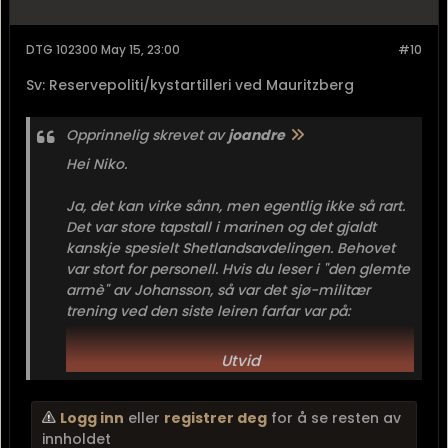
DTG 102300 May 15, 23:00
#10
Sv: Reservepoliti/kystartilleri ved Mauritzberg
Opprinnelig skrevet av
joandre
Hei Niko.
Ja, det kan virke sånn, men egentlig ikke så rart.
Det var store tapstall i marinen og det gjaldt
kanskje spesielt Shetlandsavdelingen. Behovet
var stort for personell. Hvis du leser i "den glemte
armè" av Johansson, så var det sjø-militær
trening ved den siste leiren farfar var på:
Mauritzberg. Det var nok derfor. På Mauritzberg
bygde de blant annet et kunstig kystfort og
Utvid
hadde en båt de brukte til å angripe ...
Logg inn
eller
registrer deg
for å se resten av
innholdet