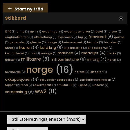
Start ny tråd
Stikkord
1940
(3)
anno
(3)
april
(3)
avdelinger
(3)
avdelingsmerker
(2)
befal
(3)
disse
(2)
forsvaret
(6)
englandsfarten
(2)
etterretning
(3)
evjemoen
(2)
fag
(2)
gamle
(2)
generaler
(2)
glemte
(3)
hauge
(2)
heimevernet
(2)
historie
(3)
historien
(2)
hæren
(4)
kald krig
(6)
hmkg
(2)
krigshistorie
(3)
krigsseilerne
(2)
marinen
(4)
medaljer
(4)
kystartilleriet
(3)
mai
(2)
mange
(2)
merke
(3)
militære
(8)
militærhistorie
(5)
milorg
(4)
militær
(2)
narvik
(3)
norge
(16)
nordnorge
(2)
norske
(3)
offiserer
(2)
okkupasjonen
(4)
okkupasjonsberedskap
(2)
oppklaringseskadron
(2)
rapport
(2)
rena
(2)
reservepoliti
(2)
struktur 90
(2)
ukjent
(3)
uniform
(2)
ww2
(11)
verdenskrig
(6)