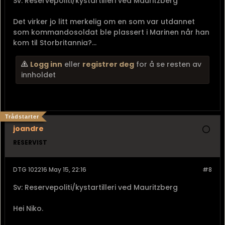
Sv: Reservepoliti/kystartilleri ved Mauritzberg
Det virker jo litt merkelig om en som var utdannet
som kommandosoldat ble plassert i Marinen når han
kom til Storbritannia?...
Logg inn
eller
registrer deg
for å se resten av
innholdet
Trådstarter
joandre
RESERVIST
DTG 102216 May 15, 22:16
#8
Sv: Reservepoliti/kystartilleri ved Mauritzberg
Hei Niko.