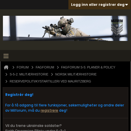
Logg inn eller registrer deg
FORUM
FAGFORUM
FAGFORUM S-5: PLANER & POLICY
S-5-2: MILITÆRHISTORIE
NORSK MILITÆRHISTORIE
RESERVEPOLITI/KYSTARTILLERI VED MAURITZBERG
Registrér deg!
For å få adgang til flere funksjoner, søkemuligheter og andre deler
av Milforum, må du
registrere
deg!
Vil du trene ukrainske soldater?
Sjekk Operasjon Ellisiv under S-3-1.