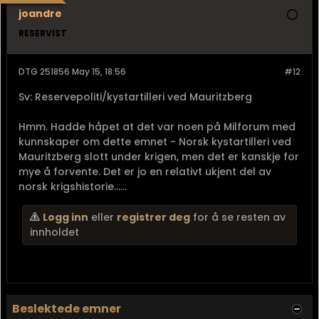
joandre
RESERVIST
DTG 251856 May 15, 18:56
#12
Sv: Reservepoliti/kystartilleri ved Mauritzberg
Hmm. Hadde håpet at det var noen på Milforum med
kunnskaper om dette emnet - Norsk kystartilleri ved
Mauritzberg slott under krigen, men det er kanskje for
mye å forvente. Det er jo en relativt ukjent del av
norsk krigshistorie......
Logg inn
eller
registrer deg
for å se resten av
innholdet
Beslektede emner