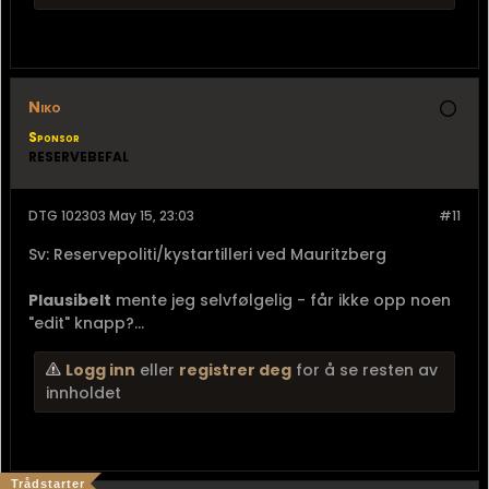
Niko
Sponsor
RESERVEBEFAL
DTG 102303 May 15, 23:03
#11
Sv: Reservepoliti/kystartilleri ved Mauritzberg
Plausibelt
mente jeg selvfølgelig - får ikke opp noen
"edit" knapp?...
Logg inn
eller
registrer deg
for å se resten av
innholdet
Trådstarter