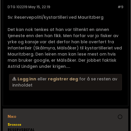
DTG 102219 May 15, 22:19
#9
Sv: Reservepoliti/kystartilleri ved Mauritzberg
Det kan nok tenkes at han var tiltenkt en annen
tjeneste enn den han fikk. Men farfar var jo fisker av
yrke og kansje var det derfor han ble overført fra
infanterileir (Skålmyra, Mälsåker) til kystartilleriet ved
Mauritzberg. Den leiren man kan lese mest om hvis
man bruker google, er Mälsåker. Der jobbet faktisk
Astrid Lindgen under krigen.....
Logg inn
eller
registrer deg
for å se resten av
innholdet
Niko
Sponsor
RESERVEBEFAL