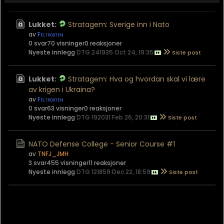
Lukket:
Stratagem: Sverige inn i Nato
av
Feltposten
0 svar
70 visninger
0 reaksjoner
Nyeste innlegg
DTG 241935 Oct 24, 19:35
Lukket:
Stratagem: Hva og hvordan skal vi lære
av krigen i Ukraina?
av
Feltposten
0 svar
63 visninger
0 reaksjoner
Nyeste innlegg
DTG 192031 Feb 26, 20:31
NATO Defense College - Senior Course #1
av
TNFJ_JMH
3 svar
455 visninger
11 reaksjoner
Nyeste innlegg
DTG 121859 Dec 22, 18:59