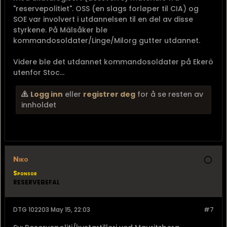
"reservepolitiet". OSS (en slags forløper til CIA) og
SOE var involvert i utdannelsen til en del av disse
styrkene. På Mälsåker ble
kommandosoldater/Linge/Milorg gutter utdannet.
Videre ble det utdannet kommandosoldater på Ekerö
utenfor Stoc...
Logg inn
eller
registrer deg
for å se resten av
innholdet
Niko
Sponsor
RESERVEBEFAL
DTG 102203 May 15, 22:03
#7