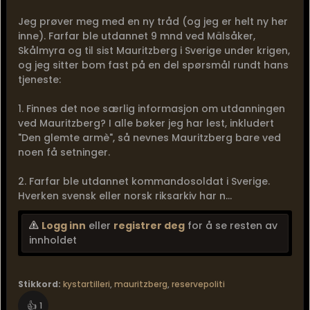
Jeg prøver meg med en ny tråd (og jeg er helt ny her
inne). Farfar ble utdannet 9 mnd ved Mälsåker,
Skålmyra og til sist Mauritzberg i Sverige under krigen,
og jeg sitter bom fast på en del spørsmål rundt hans
tjeneste:
1. Finnes det noe særlig informasjon om utdanningen
ved Mauritzberg? I alle bøker jeg har lest, inkludert
"Den glemte armè", så nevnes Mauritzberg bare ved
noen få setninger.
2. Farfar ble utdannet kommandosoldat i Sverige.
Hverken svensk eller norsk riksarkiv har n...
Logg inn
eller
registrer deg
for å se resten av
innholdet
Stikkord:
kystartilleri
,
mauritzberg
,
reservepoliti
👍
1