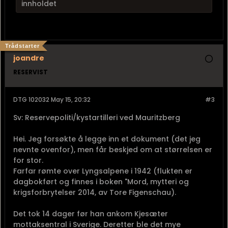
innholdet
Trådstarter
joandre
RESERVIST
DTG 102032 May 15, 20:32
#3
Sv: Reservepoliti/kystartilleri ved Mauritzberg
Hei. Jeg forsøkte å legge inn et dokument (det jeg
nevnte ovenfor), men får beskjed om at størrelsen er
for stor.
Farfar rømte over Lyngsalpene i 1942 (flukten er
dagbokført og finnes i boken "Mord, mytteri og
krigsforbrytelser 2014, av Tore Figenschau).
Det tok 14 dager før han ankom Kjesæter
mottaksentral i Sverige. Deretter ble det mye