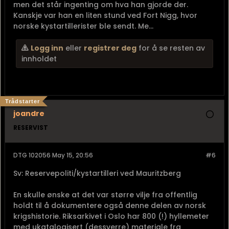
men det står ingenting om hva han gjorde der.
Kanskje var han en liten stund ved Fort Nigg, hvor
norske kystartillerister ble sendt. Me...
Logg inn
eller
registrer deg
for å se resten av
innholdet
Trådstarter
joandre
RESERVIST
DTG 102056 May 15, 20:56
#6
Sv: Reservepoliti/kystartilleri ved Mauritzberg
En skulle ønske at det var større vilje fra offentlig
holdt til å dokumentere også denne delen av norsk
krigshistorie. Riksarkivet i Oslo har 800 (!) hyllemeter
med ukatalogisert (dessverre) materiale fra