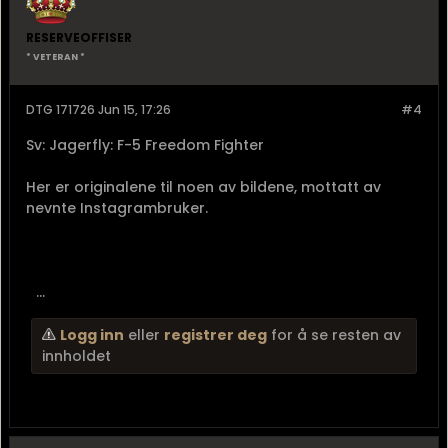
RESERVEOFFISER
* VETERAN *
DTG 171726 Jun 15, 17:26
#4
Sv: Jagerfly: F-5 Freedom Fighter
Her er originalene til noen av bildene, mottatt av
nevnte Instagrambruker.
...
Logg inn
eller
registrer deg
for å se resten av
innholdet