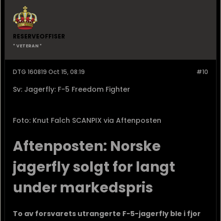
RESERVEOFFISER
* VETERAN *
DTG 160819 Oct 15, 08:19
#10
Sv: Jagerfly: F-5 Freedom Fighter
Foto: Knut Falch SCANPIX via Aftenposten
Aftenposten: Norske
jagerfly solgt for langt
under markedspris
To av forsvarets utrangerte F-5-jagerfly ble i fjor