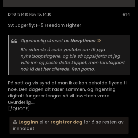
...
Logg inn
eller
registrer deg
for å se resten av
innholdet
Din_Laban
OR-6 Oversersjant