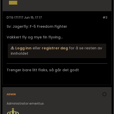
DTG 171717 Jun 15, 17:17
#3
Sv: Jagerfly: F-5 Freedom Fighter
Vakkert fly og mye fin flyving...
Logg inn
eller
registrer deg
for å se resten av
innholdet
Trenger bare litt flaks, så går det godt
admin
Administrator emeritus