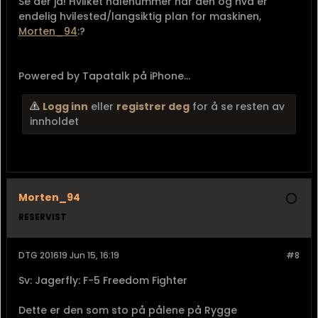
Se der ja! Hvilket halenummer har den og hva er
endelig hvilested/langsiktig plan for maskinen,
Morten_94
:?
Powered by Tapatalk på iPhone...
Logg inn
eller
registrer deg
for å se resten av
innholdet
Morten_94
RESERVIST
DTG 201619 Jun 15, 16:19
#8
Sv: Jagerfly: F-5 Freedom Fighter
Dette er den som sto på pålene på Rygge