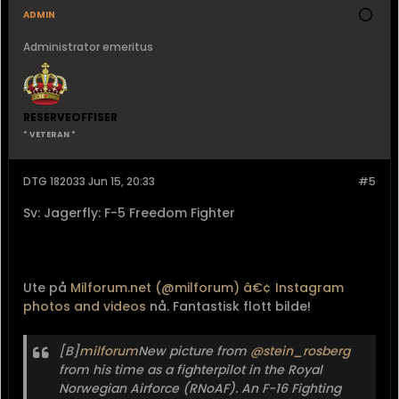
admin
Administrator emeritus
RESERVEOFFISER
* VETERAN *
DTG 182033 Jun 15, 20:33
#5
Sv: Jagerfly: F-5 Freedom Fighter
Ute på
Milforum.net (@milforum) â€¢ Instagram
photos and videos
nå. Fantastisk flott bilde!
[B]
milforum
New picture from
@stein_rosberg
from his time as a fighterpilot in the Royal
Norwegian Airforce (RNoAF). An F-16 Fighting