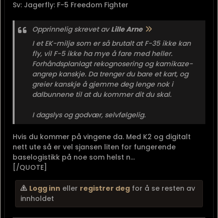
“I wish we lived in the Tom Clancy world where
analyst assessments form a decisive input into
policy, ”
- Michael Kofman
Administrator
Sofakriger
OR-8* Kommandérsersjant
Ass S-1
Sponsor