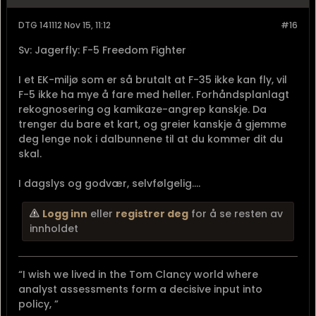
Sv: Jagerfly: F-5 Freedom Fighter
Indeed. Sjekk Ståle Ulrichsens foredrag i OMS nylig -
nøyaktig om dette. Utslåtte signaler/links fra
satellitter og svarte skjermer all over. Da er det moro
å fly F-35, droner m.v....
Logg inn
eller
registrer deg
for å se resten av
innholdet
Lille Arne
OR-8* Kommandérsersjant
Sjefssersjant