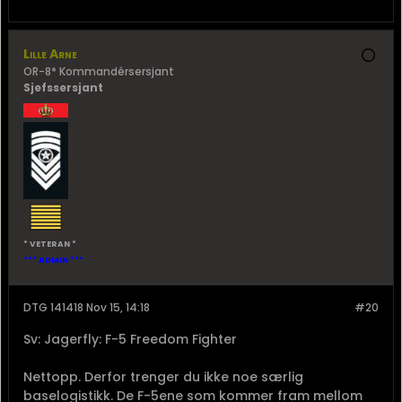
Gnist
OR-6 Oversersjant
* VETERAN *
DTG 141239 Nov 15, 12:39
#19
Sv: Jagerfly: F-5 Freedom Fighter
Selv om man skulle klare å sende opp mer "primitive"
luftfartøy som er mindre sårbare for EK vil fiendtlige
kampfly, luftvern og sensorer bli en enda større
utfordring, tror jeg....