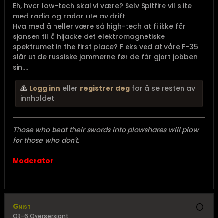
Logg inn
eller
registrer deg
for å se resten av
innholdet
"Gjør Ret, Frygt Intet"
Rittmester
OF-2 Rittmester
S-1 (Pers.off.)
Sponsor
* VETERAN *
** MOD **