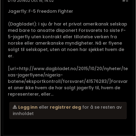
DTG 201402 Oct 15, 14:02
#11
Jagerfly: F-5 Freedom Fighter
(Dagbladet): I sju år har et privat amerikansk selskap
med bare to ansatte disponert Forsvarets to siste F-
5-jagerfly uten kontrakt eller tillatelse verken fra
norske eller amerikanske myndigheter. Nå er flyene
solgt til selskapet, uten at noen har sjekket hvem de
er.
[url=http://www.dagbladet.no/2015/10/20/nyheter/te
xas-jagerflyene/nigeria-
batene/eksportkontroll/forsvaret/41576283/]Forsvar
et aner ikke hvem de har solgt jagerfly til, hvem de
representerer, eller...
Logg inn
eller
registrer deg
for å se resten av
innholdet