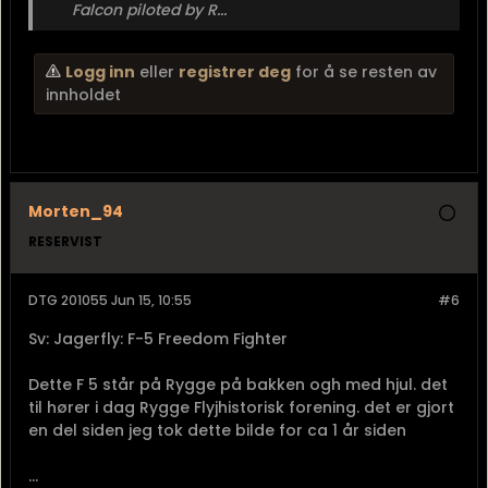
Falcon piloted by R...
Logg inn
eller
registrer deg
for å se resten av
innholdet
Morten_94
RESERVIST
DTG 201055 Jun 15, 10:55
#6
Sv: Jagerfly: F-5 Freedom Fighter
Dette F 5 står på Rygge på bakken ogh med hjul. det
til hører i dag Rygge Flyjhistorisk forening. det er gjort
en del siden jeg tok dette bilde for ca 1 år siden
...