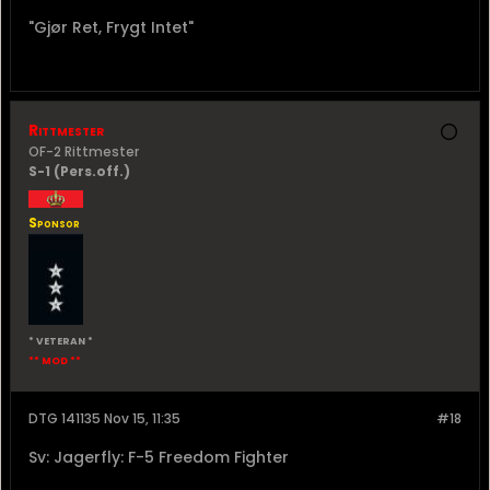
* VETERAN *
DTG 141125 Nov 15, 11:25
#17
Sv: Jagerfly: F-5 Freedom Fighter
Opprinnelig skrevet av
Lille Arne
I et EK-miljø som er så brutalt at F-35 ikke kan
fly, vil F-5 ikke ha mye å fare med heller.
Forhåndsplanlagt rekognosering og kamikaze-
angrep kanskje. Da trenger du bare et kart, og
greier kanskje å gjemme deg lenge nok i
dalbunnene til at du kommer dit du skal.
I dagslys og godvær, selvfølgelig.
Hvis du kommer på vingene da. Med K2 og digitalt
nett ute så er vel sjansen liten for fungerende
baselogistikk på noe som helst n...
[/QUOTE]