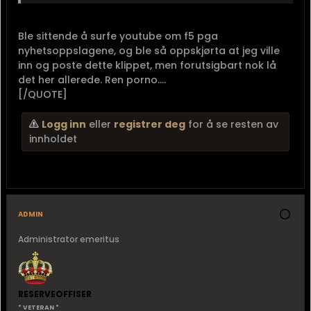
Ble sittende å surfe youtube om f5 pga
nyhetsoppslagene, og ble så oppskjørta at jeg ville
inn og poste dette klippet, men forutsigbart nok lå
det her allerede. Ren porno....
[/QUOTE]
Logg inn
eller
registrer deg
for å se resten av
innholdet
admin
Administrator emeritus
RESERVEOFFISER
* VETERAN *