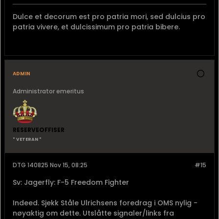
DTG 131410 Nov 15, 14:10
#14
Sv: Jagerfly: F-5 Freedom Fighter
Opprinnelig skrevet av
Navytimes
Ble sittende å surfe youtube om f5 pga
nyhetsoppslagene, og ble så oppskjørta at jeg
ville inn og poste dette klippet, men forutsigbart
nok lå det her allerede. Ren porno.
På sett og vis synd at man ikke kan beholde flyene til
noe. Den dagen alt raser sammen, og ingenting
digitalt fungerer lengre, så vil low-tech være
uvurderlig....
[/QUOTE]