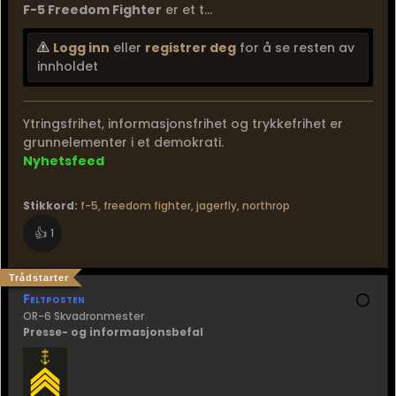
F-5 Freedom Fighter
er et t...
Logg inn
eller
registrer deg
for å se resten av
innholdet
Ytringsfrihet, informasjonsfrihet og trykkefrihet er
grunnelementer i et demokrati.
Nyhetsfeed
Stikkord:
f-5
,
freedom fighter
,
jagerfly
,
northrop
👍
1
Trådstarter
Feltposten
OR-6 Skvadronmester
Presse- og informasjonsbefal