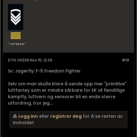
DTG 141135 Nov 15, 11:35
#18
Sv: Jagerfly: F-5 Freedom Fighter
Eh, hvor low-tech skal vi være? Selv Spitfire vil slite
med radio og radar ute av drift.
Hva med å heller være så high-tech at fi ikke får
sjansen til å hijacke det elektromagnetiske
spektrumet in the first place? F eks ved at våre F-35
slår ut de russiske jammerne før de får gjort jobben
sin....
Logg inn
eller
registrer deg
for å se resten av
innholdet
Those who beat their swords into plowshares will plow
for those who don't.
Moderator