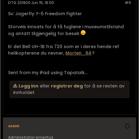
DTG 201800 Jun 15, 18:00
#9
Sv: Jagerfly: F-5 Freedom Fighter
Storveis innsats for å få fuglene i museumstilstand
og antatt tilgjengelig for besøk
Er det Bell UH-1B fra 720 som er i deres hende ref
helikopterene du nevner,
Morten_94
:?
Sent from my iPad using Tapatalk...
Logg inn
eller
registrer deg
for å se resten av
innholdet
admin
Administrator emeritus