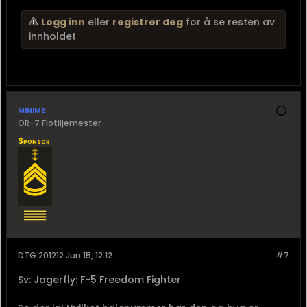
Logg inn
eller
registrer deg
for å se resten av
innholdet
minime
OR-7 Flotiljemester
Sponsor
DTG 201212 Jun 15, 12:12
#7
Sv: Jagerfly: F-5 Freedom Fighter