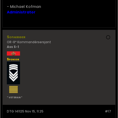
* VETERAN *
*** ADMIN ***
DTG 141112 Nov 15, 11:12
#16
Sv: Jagerfly: F-5 Freedom Fighter
I et EK-miljø som er så brutalt at F-35 ikke kan fly, vil
F-5 ikke ha mye å fare med heller. Forhåndsplanlagt
rekognosering og kamikaze-angrep kanskje. Da
trenger du bare et kart, og greier kanskje å gjemme
deg lenge nok i dalbunnene til at du kommer dit du
skal.
I dagslys og godvær, selvfølgelig....
Logg inn
eller
registrer deg
for å se resten av
innholdet