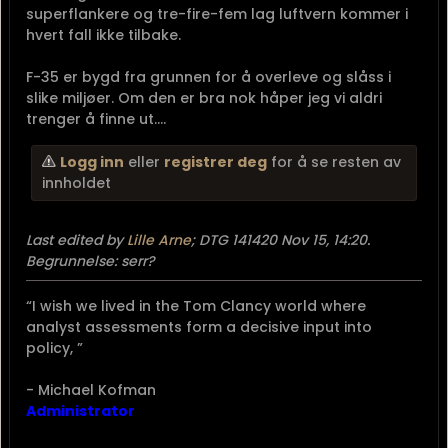
Logg inn
eller
registrer deg
for å se resten av
innholdet
Lille Arne
OR-8* Kommandérsersjant
Sjefssersjant
* VETERAN *
*** ADMIN ***
DTG 141418 Nov 15, 14:18
#20