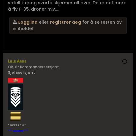
Logg inn
eller
registrer deg
for å se resten av
innholdet
Dulce et decorum est pro patria mori, sed dulcius pro
patria vivere, et dulcissimum pro patria bibere.
admin
Administrator emeritus
RESERVEOFFISER
* VETERAN *
DTG 140825 Nov 15, 08:25
#15