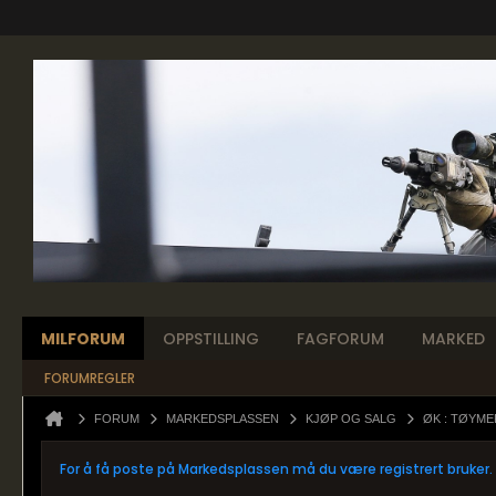
MILFORUM
OPPSTILLING
FAGFORUM
MARKED
FORUMREGLER
FORUM
MARKEDSPLASSEN
KJØP OG SALG
ØK : TØYM
For å få poste på Markedsplassen må du være registrert bruker.