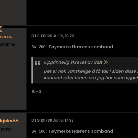
hunter
DTG 131020 Jul 16, 10:20
VEBEFAL
Sv: ØK : Tøymerke Hærens samband
Opprinnelig skrevet av
93A
Det er nok vanskelige å få tak i siden disse
kontoret etter ferien om jeg har noen ligge
10-4
kjeks^^
DTG 131738 Jul 16, 17:38
ERVIST
Sv: ØK : Tøymerke Hærens samband