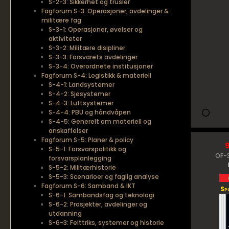
S-2-3: Sikkerhet og trusler
Fagforum S-3: Operasjoner, avdelinger &
militære fag
S-3-1: Operasjoner, øvelser og
aktiviteter
S-3-2: Militære disipliner
S-3-3: Forsvarets avdelinger
S-3-4: Overordnete institusjoner
Fagforum S-4: Logistikk & materiell
S-4-1: Landsystemer
S-4-2: Sjøsystemer
S-4-3: Luftsystemer
S-4-4: PBU og håndvåpen
S-4-5: Generelt om materiell og
anskaffelser
Fagforum S-5: Planer & policy
S-5-1: Forsvarspolitikk og
OF-3
forsvarsplanlegging
S-5-2: Militærhistorie
S-5-3: Scenarioer og faglig analyse
Fagforum S-6: Samband & IKT
Sp
S-6-1: Sambandsfag og teknologi
S-6-2: Prosjekter, avdelinger og
utdanning
S-6-3: Felttriks, systemer og historie