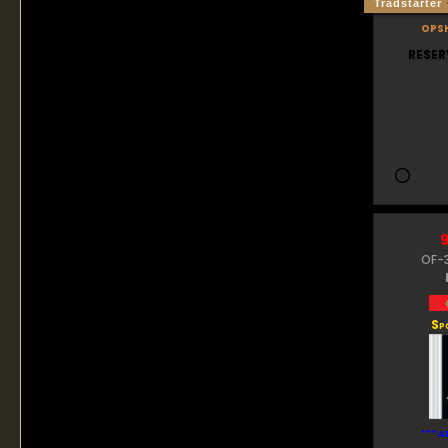
Trådstarter
ops
RESER
OF-3
Sp
*** A