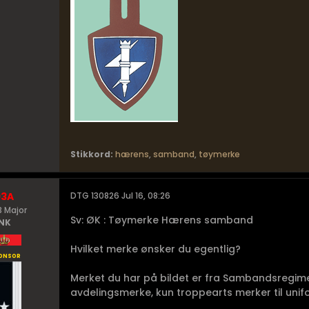
Stikkord:
hærens
,
samband
,
tøymerke
93A
DTG 130826 Jul 16, 08:26
 Major
Sv: ØK : Tøymerke Hærens samband
NK
Hvilket merke ønsker du egentlig?
onsor
Merket du har på bildet er fra Sambandsregime
avdelingsmerke, kun troppearts merker til unif