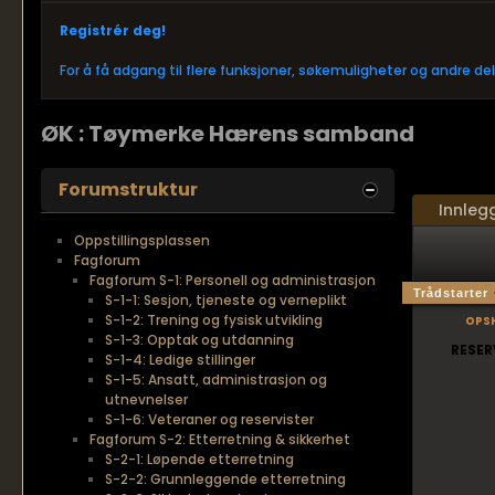
Registrér deg!
For å få adgang til flere funksjoner, søkemuligheter og andre d
ØK : Tøymerke Hærens samband
Forumstruktur
Innleg
Oppstillingsplassen
Fagforum
Fagforum S-1: Personell og administrasjon
Trådstarter
S-1-1: Sesjon, tjeneste og verneplikt
ops
S-1-2: Trening og fysisk utvikling
S-1-3: Opptak og utdanning
RESER
S-1-4: Ledige stillinger
S-1-5: Ansatt, administrasjon og
utnevnelser
S-1-6: Veteraner og reservister
Fagforum S-2: Etterretning & sikkerhet
S-2-1: Løpende etterretning
S-2-2: Grunnleggende etterretning