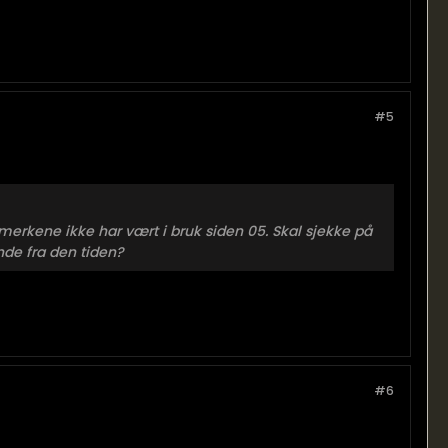
#5
 merkene ikke har vært i bruk siden 05. Skal sjekke på
nde fra den tiden?
#6