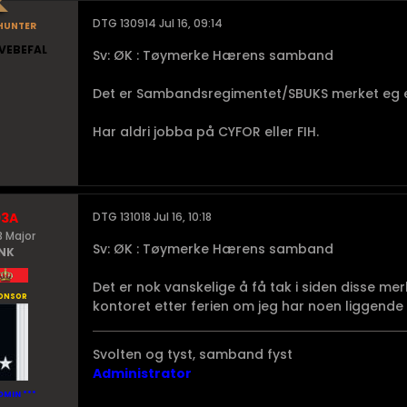
hunter
DTG 130914 Jul 16, 09:14
VEBEFAL
Sv: ØK : Tøymerke Hærens samband
Det er Sambandsregimentet/SBUKS merket eg er
Har aldri jobba på CYFOR eller FIH.
93A
DTG 131018 Jul 16, 10:18
 Major
Sv: ØK : Tøymerke Hærens samband
NK
Det er nok vanskelige å få tak i siden disse mer
onsor
kontoret etter ferien om jeg har noen liggende 
Svolten og tyst, samband fyst
Administrator
DMIN ***