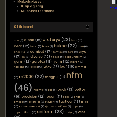
Markedsplassen
Kjøp og salg
*** A
Milforums testarena
Stikkord
arcteryx
(22)
alpha
(16)
alfa
(8)
baja
(10)
bukse
(22)
bear
(12)
beret
(7)
black
(7)
cato
(6)
combat
(17)
crye
chestrig
(9)
comtac
(9)
core
(9)
(17)
diverse
(12)
div
(9)
fleece
(9)
gallauniform
(7)
garm
(12)
goretex
(11)
hjelm
(12)
hæren
(7)
jakke
(17)
leaf
(19)
hærens
(6)
jacket
(6)
lommer
nfm
m2000
(22)
magpul
(11)
(10)
(46)
pack
(13)
peltor
nkamo
(9)
ops
(8)
(16)
precision
(12)
recon
(11)
sekk
(6)
shirt
(9)
tactical
(13)
smock
(10)
solbriller
(7)
støvler
(9)
taiga
(10)
tjenesteantrekk
(8)
tjenesteuniform
(7)
trope
(9)
uniform
(28)
vest
tropeuniform
(10)
utstyr
(10)