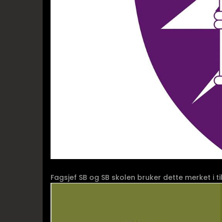
Fagsjef SB og SB skolen bruker dette merket i ti