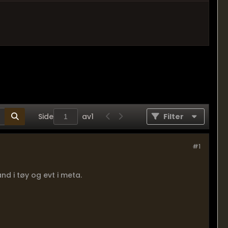
Side
av
1
Filter
#1
 i tøy og evt i meta.