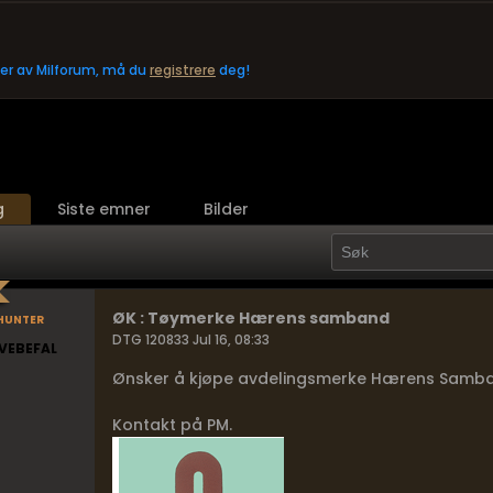
eler av Milforum, må du
registrere
deg!
g
Siste emner
Bilder
hunter
ØK : Tøymerke Hærens samband
DTG 120833 Jul 16, 08:33
VEBEFAL
Ønsker å kjøpe avdelingsmerke Hærens Samband
Kontakt på PM.