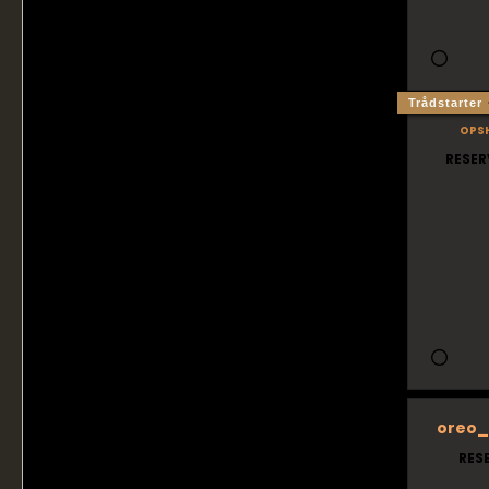
Trådstarter
ops
RESER
oreo_
RES