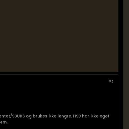
#2
ntet/SBUKS og brukes ikke lengre. HSB har ikke eget
orm.