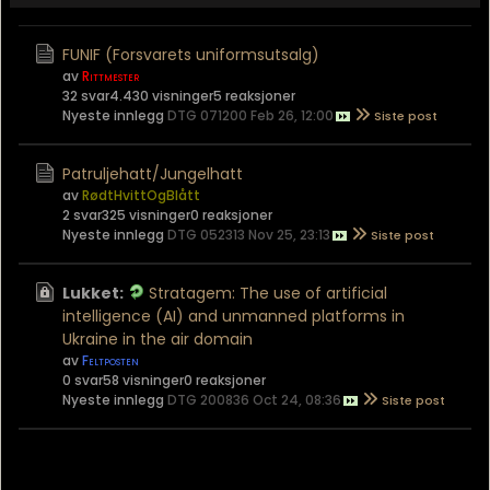
FUNIF (Forsvarets uniformsutsalg)
av
Rittmester
32 svar
4.430 visninger
5 reaksjoner
Nyeste innlegg
DTG 071200 Feb 26, 12:00
Patruljehatt/Jungelhatt
av
RødtHvittOgBlått
2 svar
325 visninger
0 reaksjoner
Nyeste innlegg
DTG 052313 Nov 25, 23:13
Lukket:
Stratagem: The use of artificial
intelligence (AI) and unmanned platforms in
Ukraine in the air domain
av
Feltposten
0 svar
58 visninger
0 reaksjoner
Nyeste innlegg
DTG 200836 Oct 24, 08:36