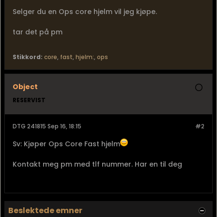
Selger du en Ops core hjelm vil jeg kjøpe.
tar det på pm
Stikkord:
core
,
fast
,
hjelm:
,
ops
Object
RESERVIST
DTG 241815 Sep 16, 18:15
#2
Sv: Kjøper Ops Core Fast hjelm
Kontakt meg pm med tlf nummer. Har en til deg
Beslektede emner