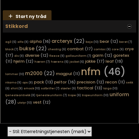
Start ny tråd
Stikkord
arcteryx
(22)
alpha
(16)
bear
(12)
ag3
(6)
alfa
(8)
baja
(10)
beret
(7)
bukse
(22)
combat
(17)
crye
black
(7)
chestrig
(9)
comtac
(9)
core
(9)
(17)
diverse
(12)
garm
(12)
goretex
div
(9)
fleece
(9)
gallauniform
(7)
(11)
hjelm
(12)
jakke
(17)
leaf
(19)
hæren
(7)
hærens
(6)
jacket
(6)
nfm
(46)
m2000
(22)
magpul
(11)
lommer
(10)
pack
(13)
peltor
(16)
precision
(12)
recon
(11)
nkamo
(9)
ops
(8)
sekk
tactical
(13)
(6)
shirt
(9)
smock
(10)
solbriller
(7)
støvler
(9)
taiga
(10)
uniform
tjenesteantrekk
(8)
tjenesteuniform
(7)
trope
(9)
tropeuniform
(10)
(28)
vest
(12)
utstyr
(10)