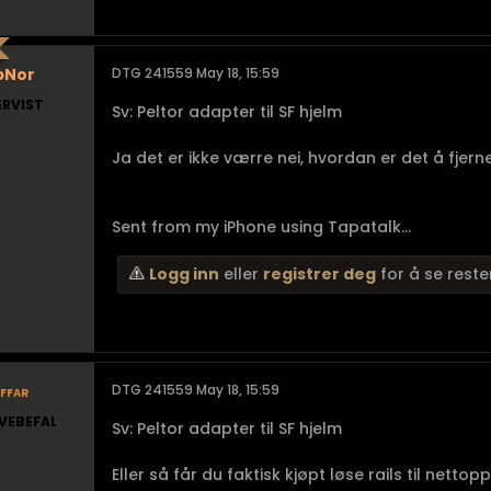
pNor
DTG 241559 May 18, 15:59
ERVIST
Sv: Peltor adapter til SF hjelm
Ja det er ikke værre nei, hvordan er det å fjer
Sent from my iPhone using Tapatalk...
Logg inn
eller
registrer deg
for å se reste
ffar
DTG 241559 May 18, 15:59
VEBEFAL
Sv: Peltor adapter til SF hjelm
Eller så får du faktisk kjøpt løse rails til nettop