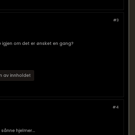
#3
ne igjen om det er ønsket en gang?
n av innholdet
#4
p sånne hjelmer...