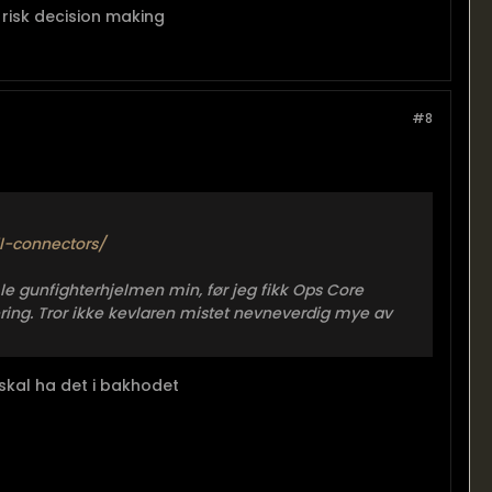
risk decision making
#8
l-connectors/
e gunfighterhjelmen min, før jeg fikk Ops Core
tering. Tror ikke kevlaren mistet nevneverdig mye av
, skal ha det i bakhodet