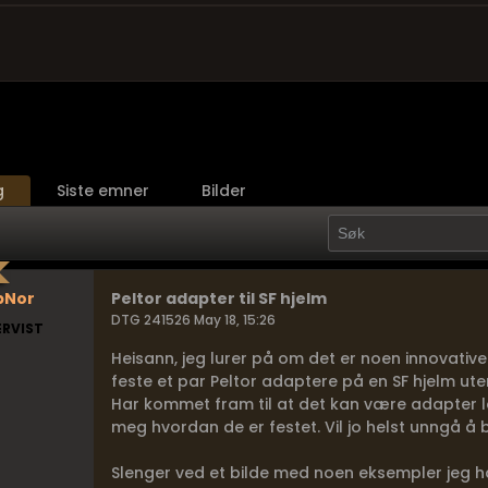
g
Siste emner
Bilder
pNor
Peltor adapter til SF hjelm
DTG 241526 May 18, 15:26
ERVIST
Heisann, jeg lurer på om det er noen innovati
feste et par Peltor adaptere på en SF hjelm ute
Har kommet fram til at det kan være adapter la
meg hvordan de er festet. Vil jo helst unngå å 
Slenger ved et bilde med noen eksempler jeg h