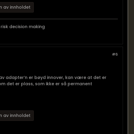
n av innholdet
risk decision making
#6
n av adapter’n er bøyd innover, kan være at det er
 om det er plass, som ikke er så permanent
n av innholdet