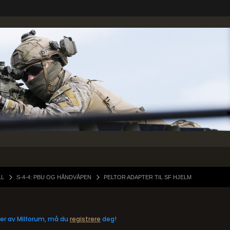
LL
S-4-4: PBU OG HÅNDVÅPEN
PELTOR ADAPTER TIL SF HJELM
eler av Milforum, må du
registrere
deg!