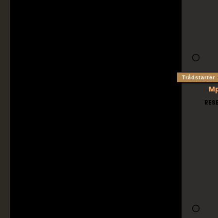
Trådstarter
M
RES