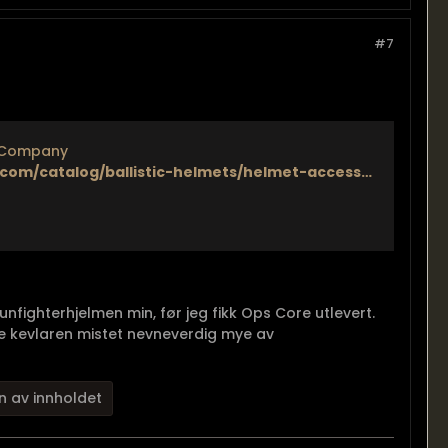
#7
d Company
https://bodyarmorcompany.com/catalog/ballistic-helmets/helmet-accessory-rail-connectors/
fighterhjelmen min, før jeg fikk Ops Core utlevert.
ikke kevlaren mistet nevneverdig mye av
n av innholdet