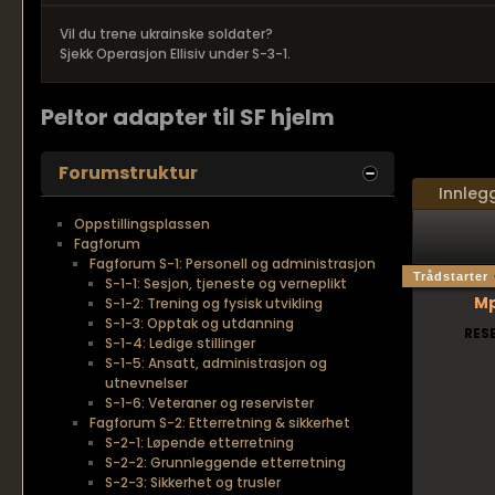
Vil du trene ukrainske soldater?
Sjekk Operasjon Ellisiv under S-3-1.
Peltor adapter til SF hjelm
Forumstruktur
Innleg
Oppstillingsplassen
Fagforum
Fagforum S-1: Personell og administrasjon
Trådstarter
S-1-1: Sesjon, tjeneste og verneplikt
M
S-1-2: Trening og fysisk utvikling
S-1-3: Opptak og utdanning
RES
S-1-4: Ledige stillinger
S-1-5: Ansatt, administrasjon og
utnevnelser
S-1-6: Veteraner og reservister
Fagforum S-2: Etterretning & sikkerhet
S-2-1: Løpende etterretning
S-2-2: Grunnleggende etterretning
S-2-3: Sikkerhet og trusler