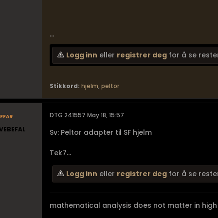
...
Logg inn
eller
registrer deg
for å se reste
Stikkord:
hjelm
,
peltor
ffar
DTG 241557 May 18, 15:57
VEBEFAL
Sv: Peltor adapter til SF hjelm
Tek7...
Logg inn
eller
registrer deg
for å se reste
mathematical analysis does not matter in high 