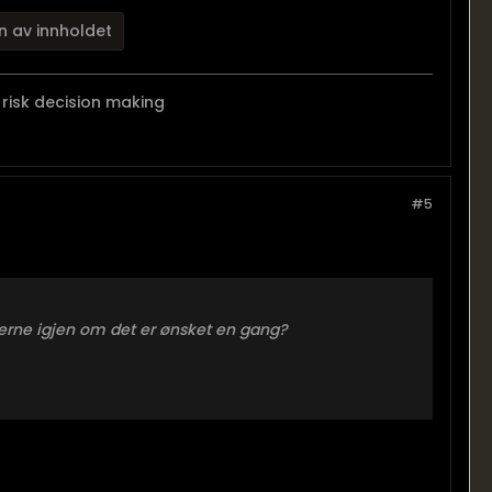
n av innholdet
risk decision making
#5
fjerne igjen om det er ønsket en gang?