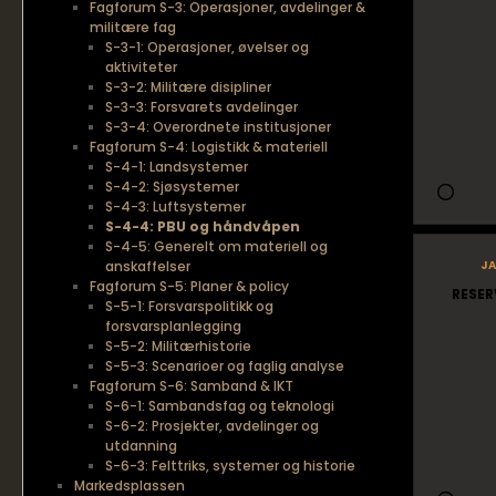
Fagforum S-3: Operasjoner, avdelinger &
militære fag
S-3-1: Operasjoner, øvelser og
aktiviteter
S-3-2: Militære disipliner
S-3-3: Forsvarets avdelinger
S-3-4: Overordnete institusjoner
Fagforum S-4: Logistikk & materiell
S-4-1: Landsystemer
S-4-2: Sjøsystemer
S-4-3: Luftsystemer
S-4-4: PBU og håndvåpen
S-4-5: Generelt om materiell og
ja
anskaffelser
Fagforum S-5: Planer & policy
RESER
S-5-1: Forsvarspolitikk og
forsvarsplanlegging
S-5-2: Militærhistorie
S-5-3: Scenarioer og faglig analyse
Fagforum S-6: Samband & IKT
S-6-1: Sambandsfag og teknologi
S-6-2: Prosjekter, avdelinger og
utdanning
S-6-3: Felttriks, systemer og historie
Markedsplassen