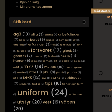
Kjøp og salg
Milforums testarena
Trådstarter
M
Stikkord
RES
ag3
(13)
alfa
(9)
anbefalinger
ammo
(4)
(7)
beret
(9)
bear
(6)
bruker
(6)
combat
(5)
div
(5)
erfaringer
(9)
erfaring
(5)
felt
(5)
feltstøvler
(6)
finn
forsvaret
(17)
glock
(8)
(5)
forslag
(5)
goretex
(7)
hk416
(11)
hansker
(5)
hjelm
(6)
hæren
(9)
jakke
(6)
kamo
(5)
kit
(5)
klokke
(6)
kolbe
(4)
m77
(19)
m2000
(10)
m04
(5)
maskingevær
nfm
(8)
pbu
(9)
(5)
molle
(5)
pistol
(5)
praktisk
(4)
sekk
(12)
stridsvest
rifle
(5)
sivil
(5)
skyting
(5)
tips
(16)
(7)
støvler
(5)
taktisk
(6)
tjenesteuniform
uniform
(24)
ja
(5)
uniformer
RESER
utstyr
(20)
våpen
vest
(15)
(5)
(20)