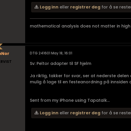
Logg inn
eller
registrer deg
for å se reste
mathematical analysis does not matter in high 
pNor
DTG 241601 May 18, 16:01
ERVIST
Sv: Peltor adapter til SF hjelm
Ja riktig, takker for svar, ser at nederste dele
mulig å lage til en festeanordning på innsiden
Sent from my iPhone using Tapatalk...
Logg inn
eller
registrer deg
for å se reste