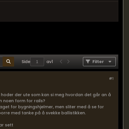
Side
av
1
Filter
#1
ve hoder der ute som kan si meg hvordan det går an å
n noen form for rails?
get for bygningshjelmer, men sliter med å se for
borre med tanke på å svekke ballistikken.
ar sett