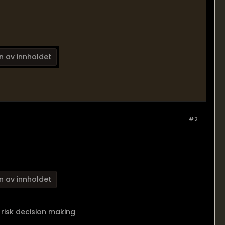
n av innholdet
#2
n av innholdet
risk decision making