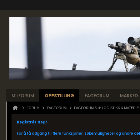
MILFORUM
OPPSTILLING
FAGFORUM
MARKED
FORUM
FAGFORUM
FAGFORUM S-4: LOGISTIKK & MATERIE
Registrér deg!
For å få adgang til flere funksjoner, søkemuligheter og andre d