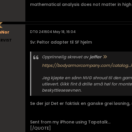
mathematical analysis does not matter in high 
pNor
DTG 241604 May 18, 16:04
ERVIST
Sv: Peltor adapter til SF hjelm
Opprinnelig skrevet av
jaffar
https://bodyarmorcompany.com/catalog...i
Jeg kjøpte en sånn NVG shroud til den gaml
utlevert. Gikk fint å drille små høl for mon
beskyttlesesevnen.
Se der ja! Det er faktisk en ganske grei løsning
Sent from my iPhone using Tapatalk...
[/QUOTE]