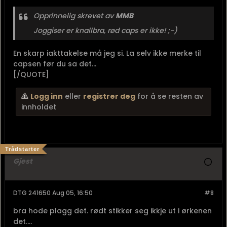
Opprinnelig skrevet av
MMB
Joggiser er knallbra, rød caps er ikke! ;-)
En skarp iakttakelse må jeg si. La selv ikke merke til
capsen før du sa det...
[/QUOTE]
Logg inn
eller
registrer deg
for å se resten av
innholdet
Trådstarter
Gjest
DTG 241650 Aug 05, 16:50
#8
bra hode plagg det. rødt stikker seg ikkje ut i ørkenen
det....