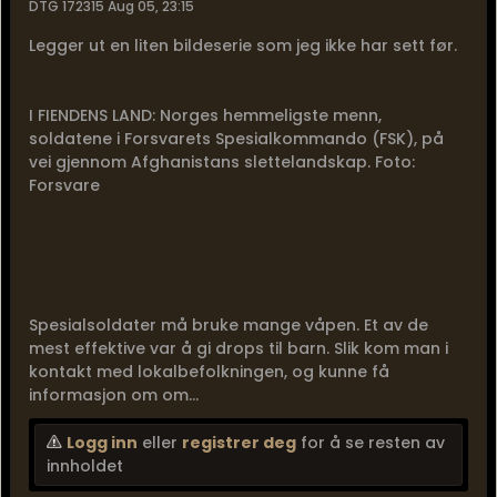
DTG 172315 Aug 05, 23:15
Legger ut en liten bildeserie som jeg ikke har sett før.
I FIENDENS LAND: Norges hemmeligste menn,
soldatene i Forsvarets Spesialkommando (FSK), på
vei gjennom Afghanistans slettelandskap. Foto:
Forsvare
Spesialsoldater må bruke mange våpen. Et av de
mest effektive var å gi drops til barn. Slik kom man i
kontakt med lokalbefolkningen, og kunne få
informasjon om om...
Logg inn
eller
registrer deg
for å se resten av
innholdet