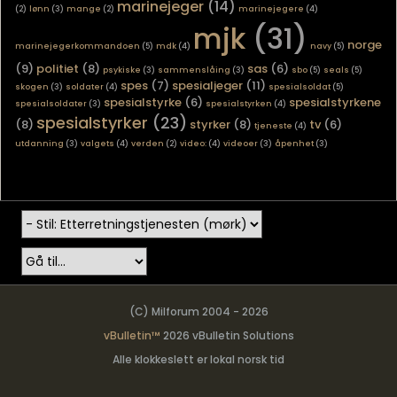
marinejeger
(14)
(2)
lønn
(3)
mange
(2)
marinejegere
(4)
mjk
(31)
norge
marinejegerkommandoen
(5)
mdk
(4)
navy
(5)
(9)
politiet
(8)
sas
(6)
psykiske
(3)
sammenslåing
(3)
sbo
(5)
seals
(5)
spes
(7)
spesialjeger
(11)
skogen
(3)
soldater
(4)
spesialsoldat
(5)
spesialstyrke
(6)
spesialstyrkene
spesialsoldater
(3)
spesialstyrken
(4)
spesialstyrker
(23)
(8)
styrker
(8)
tv
(6)
tjeneste
(4)
utdanning
(3)
valgets
(4)
verden
(2)
video:
(4)
videoer
(3)
åpenhet
(3)
(C) Milforum 2004 - 2026
vBulletin™
2026 vBulletin Solutions
Alle klokkeslett er lokal norsk tid