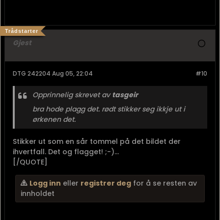
Trådstarter
Gjest
DTG 242204 Aug 05, 22:04
#10
Opprinnelig skrevet av
tasgeir
bra hode plagg det. rødt stikker seg ikkje ut i
ørkenen det.
Stikker ut som en sår tommel på det bildet der
ihvertfall. Det og flagget! ;-)...
[/QUOTE]
Logg inn
eller
registrer deg
for å se resten av
innholdet