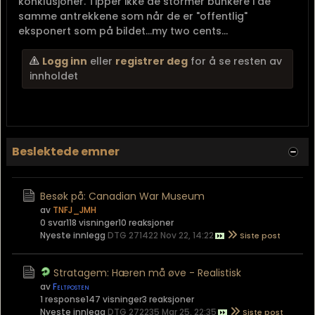
konklusjoner. Tipper ikke de stormer bunkere i de
samme antrekkene som når de er "offentlig"
eksponert som på bildet...my two cents...
Logg inn
eller
registrer deg
for å se resten av
innholdet
Beslektede emner
Besøk på: Canadian War Museum
av
TNFJ_JMH
0 svar
118 visninger
10 reaksjoner
Nyeste innlegg
DTG 271422 Nov 22, 14:22
Stratagem: Hæren må øve - Realistisk
av
Feltposten
1 response
147 visninger
3 reaksjoner
Nyeste innlegg
DTG 272235 Mar 25, 22:35