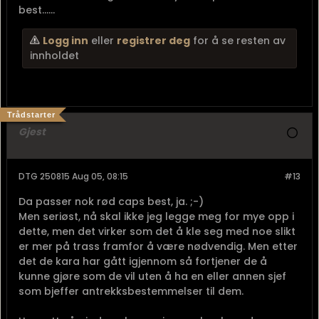
best......
Logg inn
eller
registrer deg
for å se resten av
innholdet
Trådstarter
Gjest
DTG 250815 Aug 05, 08:15
#13
Da passer nok rød caps best, ja. ;-)
Men seriøst, nå skal ikke jeg legge meg for mye opp i
dette, men det virker som det å kle seg med noe slikt
er mer på trass framfor å være nødvendig. Men etter
det de kara har gått igjennom så fortjener de å
kunne gjøre som de vil uten å ha en eller annen sjef
som bjeffer antrekksbestemmelser til dem.