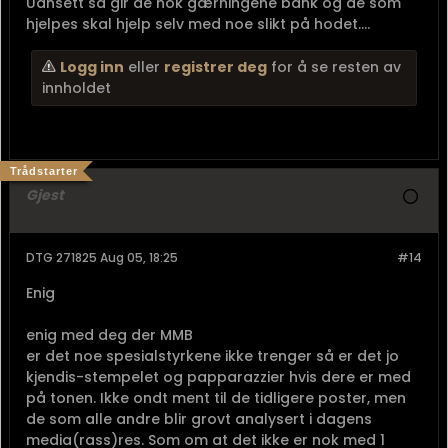
Uansett så gir de nok gærningene bank og de som
hjelpes skal hjelp selv med noe slikt på hodet....
Logg inn
eller
registrer deg
for å se resten av
innholdet
Trådstarter
Gjest
DTG 271825 Aug 05, 18:25
#14
Enig
enig med deg der MMB
er det noe spesialstyrkene ikke trenger så er det jo
kjendis-stempelet og papparazzier hvis dere er med
på tonen. Ikke ondt ment til de tidligere poster, men
de som alle andre blir grovt analysert i dagens
media(rass)res. Som om at det ikke er nok med 1