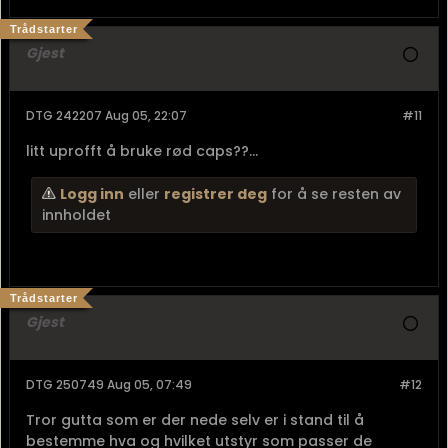
Trådstarter
Gjest
DTG 242207 Aug 05, 22:07
#11
litt uprofft å bruke rød caps??...
Logg inn
eller
registrer deg
for å se resten av
innholdet
Trådstarter
Gjest
DTG 250749 Aug 05, 07:49
#12
Tror gutta som er der nede selv er i stand til å
bestemme hva og hvilket utstyr som passer de