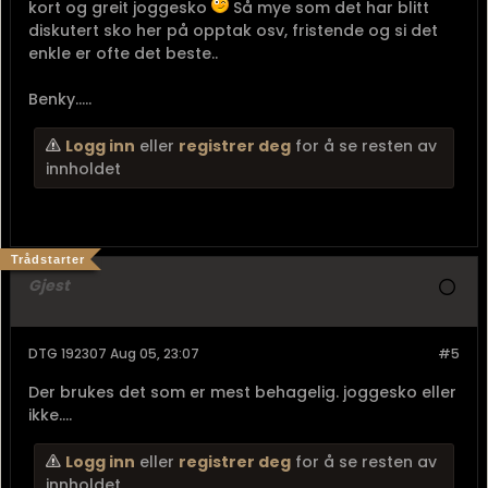
kort og greit joggesko
Så mye som det har blitt
diskutert sko her på opptak osv, fristende og si det
enkle er ofte det beste..
Benky.....
Logg inn
eller
registrer deg
for å se resten av
innholdet
Trådstarter
Gjest
DTG 192307 Aug 05, 23:07
#5
Der brukes det som er mest behagelig. joggesko eller
ikke....
Logg inn
eller
registrer deg
for å se resten av
innholdet