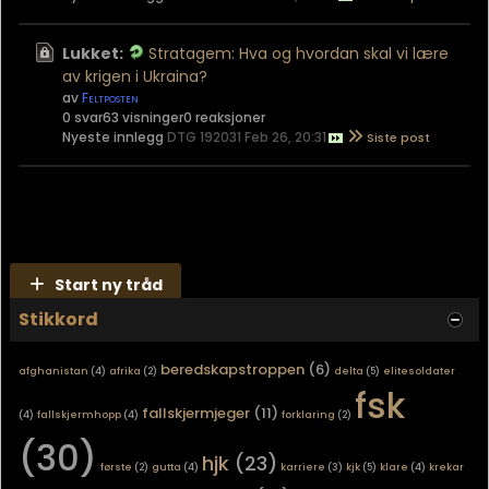
Lukket:
Stratagem: Hva og hvordan skal vi lære
av krigen i Ukraina?
av
Feltposten
0 svar
63 visninger
0 reaksjoner
Nyeste innlegg
DTG 192031 Feb 26, 20:31
Start ny tråd
Stikkord
beredskapstroppen
(6)
afghanistan
(4)
afrika
(2)
delta
(5)
elitesoldater
fsk
fallskjermjeger
(11)
(4)
fallskjermhopp
(4)
forklaring
(2)
(30)
hjk
(23)
første
(2)
gutta
(4)
karriere
(3)
kjk
(5)
klare
(4)
krekar