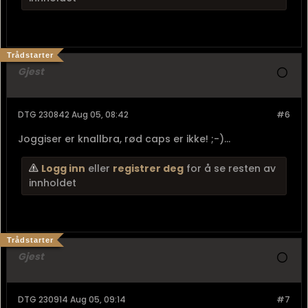
Trådstarter
Gjest
DTG 230842 Aug 05, 08:42
#6
Joggiser er knallbra, rød caps er ikke! ;-)...
Logg inn
eller
registrer deg
for å se resten av
innholdet
Trådstarter
Gjest
DTG 230914 Aug 05, 09:14
#7