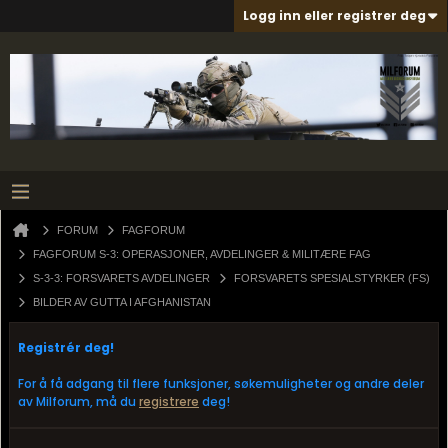
Logg inn eller registrer deg
FORUM
FAGFORUM
FAGFORUM S-3: OPERASJONER, AVDELINGER & MILITÆRE FAG
S-3-3: FORSVARETS AVDELINGER
FORSVARETS SPESIALSTYRKER (FS)
BILDER AV GUTTA I AFGHANISTAN
Registrér deg!
For å få adgang til flere funksjoner, søkemuligheter og andre deler
av Milforum, må du
registrere
deg!