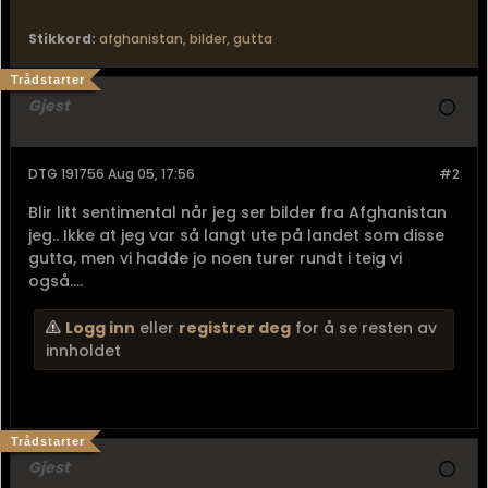
Stikkord:
afghanistan
,
bilder
,
gutta
Trådstarter
Gjest
DTG 191756 Aug 05, 17:56
#2
Blir litt sentimental når jeg ser bilder fra Afghanistan
jeg.. Ikke at jeg var så langt ute på landet som disse
gutta, men vi hadde jo noen turer rundt i teig vi
også....
Logg inn
eller
registrer deg
for å se resten av
innholdet
Trådstarter
Gjest