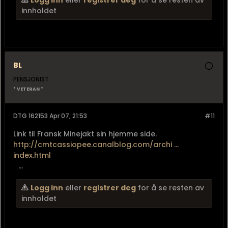
Logg inn
eller
registrer deg
for å se resten av
innholdet
BL
PENSJONIST
* VETERAN *
DTG 162153 Apr 07, 21:53
#11
Link til Fransk Minejakt sin hjemme side.
http://cmtcassiopee.canalblog.com/archi ...
index.html
...
Logg inn
eller
registrer deg
for å se resten av
innholdet