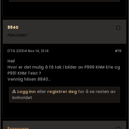
P987 KNM Ørn:
P991 KNM Teist:
8840
PENSJONIST
DTG 231314 Nov 14, 13:14
#19
Hei!
Hvor er det mulig å få tak i bilder av P999 KNM Erle og
P991 KNM Teist ?
Vennlig hilsen 8840...
Logg inn
eller
registrer deg
for å se resten av
innholdet
Eisenhower