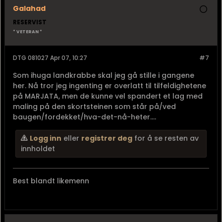
Galahad
RESERVIST
* VETERAN *
DTG 081027 Apr 07, 10:27
#7
Som ihuga landkrabbe skal jeg gå stille i gangene
her. Nå tror jeg ingenting er overlatt til tilfeldighetene
på MARJATA, men de kunne vel spandert et lag med
maling på den skortsteinen som står på/ved
baugen/fordekket/hva-det-nå-heter....
Logg inn
eller
registrer deg
for å se resten av
innholdet
Best blandt likemenn