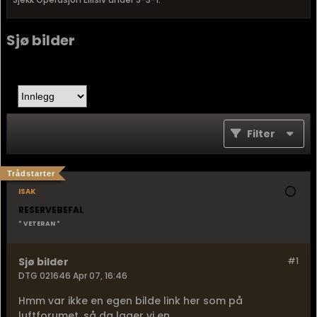
Sjø bilder
Filter
Trådstarter
isak
RESERVEBEFAL
* VETERAN *
Sjø bilder
#1
DTG 021646 Apr 07, 16:46
Hmm var ikke en egen bilde link her som på
luftforumet, så da lager vi en.