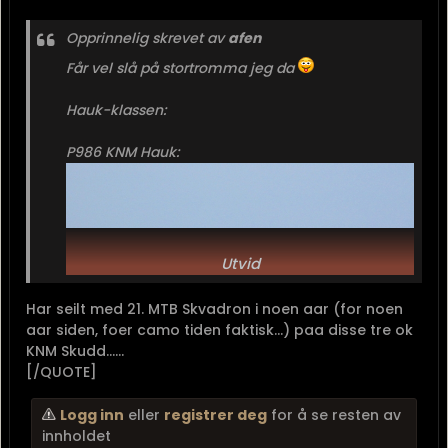
Opprinnelig skrevet av
afen
Får vel slå på stortromma jeg da
Hauk-klassen:
P986 KNM Hauk:
Utvid
Har seilt med 21. MTB Skvadron i noen aar (for noen
aar siden, foer camo tiden faktisk...) paa disse tre ok
KNM Skudd......
[/QUOTE]
Logg inn
eller
registrer deg
for å se resten av
innholdet