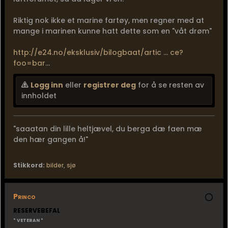
Riktig nok ikke et marine fartøy, men regner med at
mange i marinen kunne hatt dette som en "våt drøm"
http://e24.no/eksklusiv/bilogbaat/artic ... ce?
foo=bar
...
Logg inn
eller
registrer deg
for å se resten av
innholdet
"saaatan din lille heltjævel, du berga dæ faen mæ
den hær gangen å!"
Stikkord:
bilder
,
sjø
Princo
RESERVEBEFAL
* VETERAN *