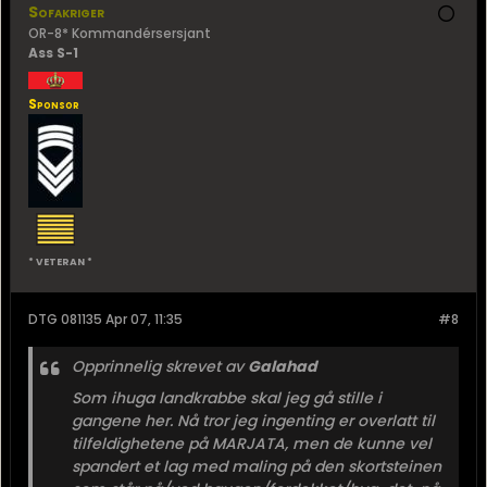
Sofakriger
OR-8* Kommandérsersjant
Ass S-1
Sponsor
* VETERAN *
DTG 081135 Apr 07, 11:35
#8
Opprinnelig skrevet av
Galahad
Som ihuga landkrabbe skal jeg gå stille i
gangene her. Nå tror jeg ingenting er overlatt til
tilfeldighetene på MARJATA, men de kunne vel
spandert et lag med maling på den skortsteinen