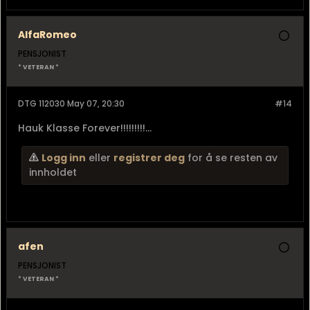
AlfaRomeo
PENSJONIST
* VETERAN *
DTG 112030 May 07, 20:30
#14
Hauk Klasse Forever!!!!!!!!!...
Logg inn
eller
registrer deg
for å se resten av
innholdet
afen
PENSJONIST
* VETERAN *