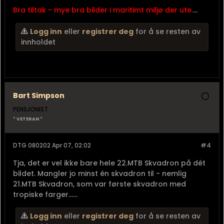
Bra tiltak - mye bra bilder i maritimt miljø der ute.
...
Logg inn
eller
registrer deg
for å se resten av
innholdet
Bart Simpson
PENSJONIST
* VETERAN *
DTG 080202 Apr 07, 02:02
#4
Tja, det er vel ikke bare hele 22.MTB Skvadron på dét
bildet. Mangler jo minst én skvadron til - nemlig
21.MTB Skvadron, som var første skvadron med
tropiske farger......
Logg inn
eller
registrer deg
for å se resten av