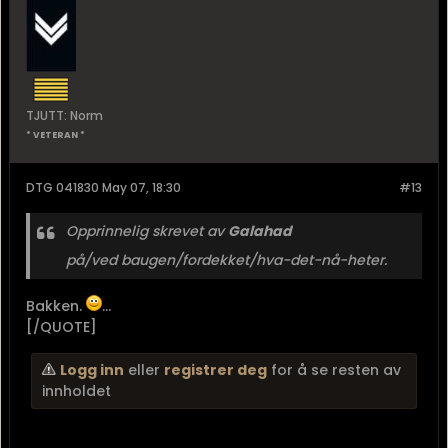
TJUTT: Norm
* VETERAN *
DTG 041830 May 07, 18:30
#13
Opprinnelig skrevet av
Galahad
på/ved baugen/fordekket/hva-det-nå-heter.
Bakken.
...
[/QUOTE]
Logg inn
eller
registrer deg
for å se resten av
innholdet