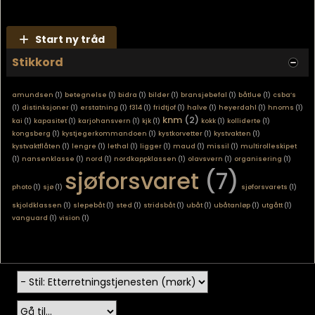
Start ny tråd
Stikkord
amundsen
(1)
betegnelse
(1)
bidra
(1)
bilder
(1)
bransjebefal
(1)
båtlue
(1)
csba’s
(1)
distinksjoner
(1)
erstatning
(1)
f314
(1)
fridtjof
(1)
halve
(1)
heyerdahl
(1)
hnoms
(1)
knm
(2)
kai
(1)
kapasitet
(1)
karjohansvern
(1)
kjk
(1)
kokk
(1)
kolliderte
(1)
kongsberg
(1)
kystjegerkommandoen
(1)
kystkorvetter
(1)
kystvakten
(1)
kystvaktflåten
(1)
lengre
(1)
lethal
(1)
ligger
(1)
maud
(1)
missil
(1)
multirolleskipet
(1)
nansenklasse
(1)
nord
(1)
nordkappklassen
(1)
olavsvern
(1)
organisering
(1)
sjøforsvaret
(7)
photo
(1)
sjø
(1)
sjøforsvarets
(1)
skjoldklassen
(1)
slepebåt
(1)
sted
(1)
stridsbåt
(1)
ubåt
(1)
ubåtanløp
(1)
utgått
(1)
vanguard
(1)
vision
(1)