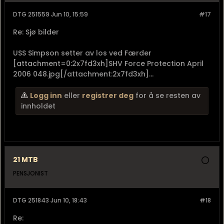
DTG 251559 Jun 10, 15:59
#17
Re: Sjø bilder
USS Simpson setter av los ved Færder
[attachment=0:2x7fd3xh]SHV Force Protection April
2006 048.jpg[/attachment:2x7fd3xh]...
Logg inn
eller
registrer deg
for å se resten av
innholdet
21 MTB
PENSJONIST
DTG 251843 Jun 10, 18:43
#18
Re: