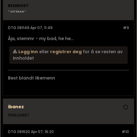
RESERVIST
* VETERAN *
DTG 081149 Apr 07, 11:49
#9
Åja, stemmr - my bad, he he...
Logg inn
eller
registrer deg
for å se resten av
innholdet
Best blandt likemenn
ibanez
PENSJONIST
DTG 081620 Apr 07, 16:20
#10