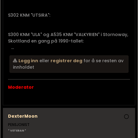
S302 KNM "UTSIRA":
S300 KNM "ULA" og A535 KNM "VALKYRIEN" i Stornoway,
Skottland en gang på 1990-tallet:
...
Logg inn
eller
registrer deg
for å se resten av
innholdet
Moderator
DexterMoon
PENSJONIST
* VETERAN *