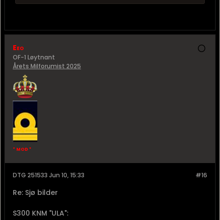
Eeo
OF-1 Løytnant
Årets Milforumist 2025
* MOD *
DTG 251533 Jun 10, 15:33
#16
Re: Sjø bilder
S300 KNM "ULA":