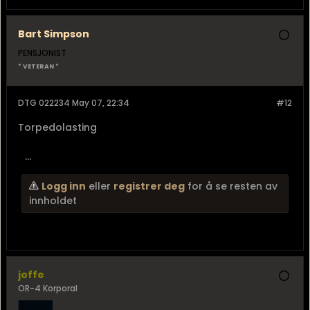
Bart Simpson
PENSJONIST
* VETERAN *
DTG 022234 May 07, 22:34
#12
Torpedolasting
...
Logg inn
eller
registrer deg
for å se resten av
innholdet
joffe
OR-4 Korporal