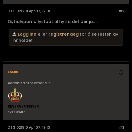
DTG 021701 Apr 07, 17:01
#2
Oi, halvporno lystbåt til hytta det der ja......
Logg inn
eller
registrer deg
for å se resten av
innholdet
admin
Administrator emeritus
RESERVEOFFISER
* VETERAN *
DTG 021910 Apr 07, 19:10
#3