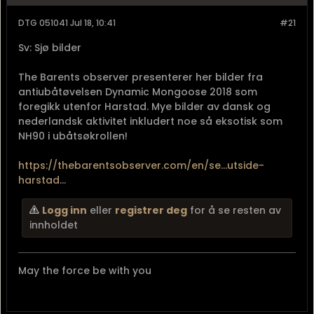
DTG 051041 Jul 18, 10:41
#21
Sv: Sjø bilder
The Barents observer presenterer her bilder fra
antiubåtøvelsen Dynamic Mongoose 2018 som
foregikk utenfor Harstad. Mye bilder av dansk og
nederlandsk aktivitet inkludert noe så eksotisk som
NH90 i ubåtsøkrollen!
https://thebarentsobserver.com/en/se...utside-
harstad
...
Logg inn
eller
registrer deg
for å se resten av
innholdet
May the force be with you