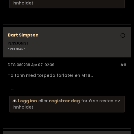
innholdet
Bart Simpson
PENSJONIST
* VETERAN *
DTG 080239 Apr 07, 02:39
#6
To tonn med torpedo forlater en MTB...
...
Logg inn
eller
registrer deg
for å se resten av
innholdet