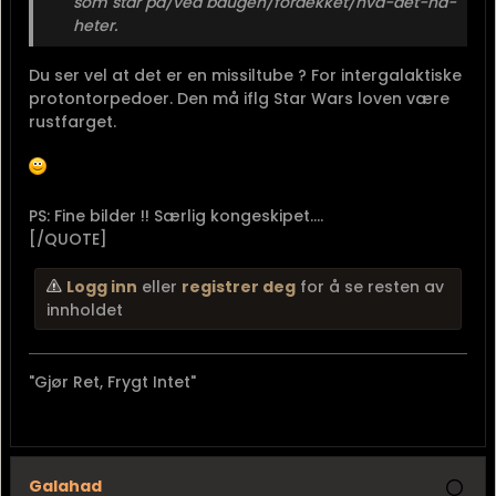
som står på/ved baugen/fordekket/hva-det-nå-
heter.
Du ser vel at det er en missiltube ? For intergalaktiske
protontorpedoer. Den må iflg Star Wars loven være
rustfarget.
PS: Fine bilder !! Særlig kongeskipet....
[/QUOTE]
Logg inn
eller
registrer deg
for å se resten av
innholdet
"Gjør Ret, Frygt Intet"
Galahad