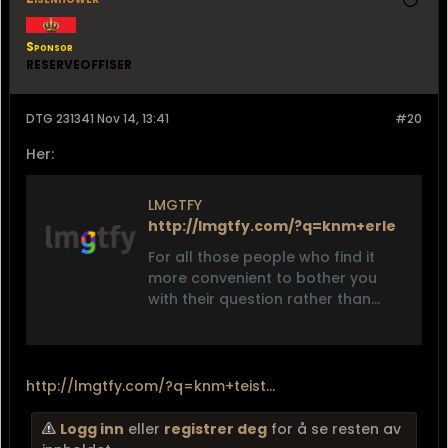
Sponsor
RESERVEOFFISER
DTG 231341 Nov 14, 13:41
#20
Her:
LMGTFY
http://lmgtfy.com/?q=knm+erle
For all those people who find it
more convenient to bother you
with their question rather than
search it for themselves.
http://lmgtfy.com/?q=knm+teist
...
Logg inn
eller
registrer deg
for å se resten av