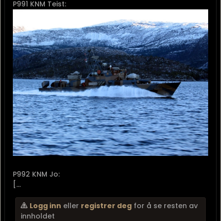
P991 KNM Teist:
P992 KNM Jo:
[...
Logg inn
eller
registrer deg
for å se resten av
innholdet