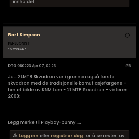
innholdet
Bart Simpson
PENSJONIST
* VETERAN *
DTG 080223 Apr 07, 02:23
#5
Ja... 21.MTB Skvadron var i grunnen også første
skvadron med de tradisjonelle kamuflasjefargene -
her et bilde av KNM Lom - 21.MTB Skvadron - vinteren
2003;
Legg merke til Playboy-bunny......
Logg inn
eller
registrer deg
for å se resten av