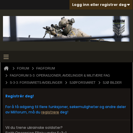
Logg inn eller registrer deg
FORUM
FAGFORUM
FAGFORUM S-3: OPERASJONER, AVDELINGER & MILITÆRE FAG
S-3-3: FORSVARETS AVDELINGER
SJØFORSVARET
SJØ BILDER
Registrér deg!
For å få adgang til flere funksjoner, søkemuligheter og andre deler
av Milforum, må du
registrere
deg!
Vil du trene ukrainske soldater?
Sjekk Operasjon Ellisiv under S-3-1.