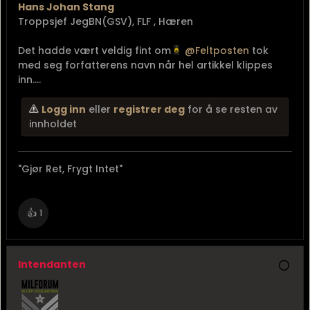
Hans Johan Stang
Troppsjef JegBN(GSV), FLF , Hæren
Det hadde vært veldig fint om
Feltposten
tok
med seg forfatterens navn når hel artikkel klippes
inn....
Logg inn
eller
registrer deg
for å se resten av
innholdet
"Gjør Ret, Frygt Intet"
👍
1
Intendanten