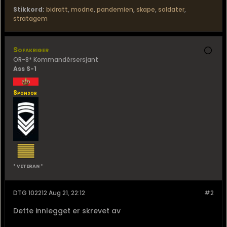
Stikkord:
bidratt
,
modne
,
pandemien
,
skape
,
soldater
,
stratagem
Sofakriger
OR-8* Kommandérsersjant
Ass S-1
Sponsor
* VETERAN *
DTG 102212 Aug 21, 22:12
#2
Dette innlegget er skrevet av