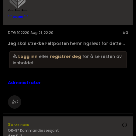
*** ADMIN ***
DTG 102220 Aug 21, 22:20
#3
Jeg skal strekke Feltposten hemningsløst for dette....
Logg inn
eller
registrer deg
for å se resten av
innholdet
Administrator
👍
2
Sofakriger
OR-8* Kommandérsersjant
Ass S-1