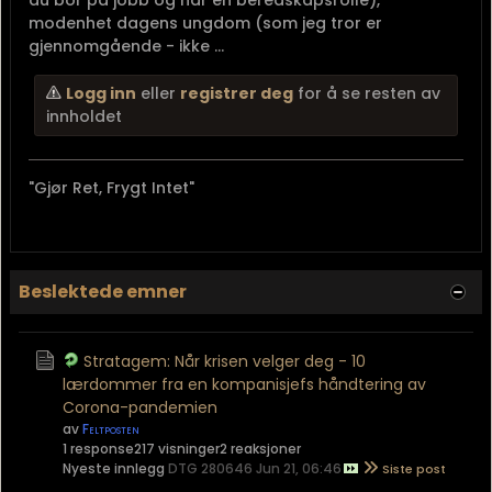
modenhet dagens ungdom (som jeg tror er
gjennomgående - ikke ...
Logg inn
eller
registrer deg
for å se resten av
innholdet
"Gjør Ret, Frygt Intet"
Beslektede emner
Stratagem: Når krisen velger deg - 10
lærdommer fra en kompanisjefs håndtering av
Corona-pandemien
av
Feltposten
1 response
217 visninger
2 reaksjoner
Nyeste innlegg
DTG 280646 Jun 21, 06:46