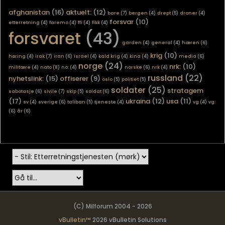
afghanistan
(16)
aktuelt:
(12)
bare
(7)
bergen
(4)
drept
(5)
droner
(4)
forsvar
(10)
etterretning
(4)
faremo
(4)
ffi
(4)
fikk
(4)
forsvaret
(43)
garden
(4)
general
(4)
hæren
(6)
krig
(10)
høring
(4)
irak
(7)
iran
(6)
israel
(4)
kald krig
(4)
kina
(4)
media
(6)
norge
(24)
nrk:
(10)
militære
(4)
nato
(8)
no:
(4)
norske
(6)
nrk
(4)
russland
(22)
nyhetslink:
(15)
offiserer
(9)
oslo
(5)
politiet
(5)
soldater
(25)
stratagem
sabotasje
(6)
sivile
(7)
skip
(5)
soldat
(6)
(17)
ukraina
(12)
usa
(11)
sv
(4)
sverige
(6)
taliban
(5)
tjeneste
(4)
vg
(4)
vg:
(6)
år
(6)
(C) Milforum 2004 - 2026
vBulletin™
2026 vBulletin Solutions