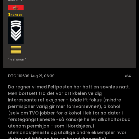
Sponsor
* VETERAN *
DTG 110639 Aug 21, 06:39
#4
Da regner vi med Feltposten har hatt en søvnløs natt.
Men bortsett fra det var artikkelen veldig
interessante refleksjoner - både ift fokus (mindre
permisjoner varig gir mer forsvarsevne?), alkohol
(selv om TVO jobber for alkohol i leir for soldater i
førstegangstjeneste -så kanskje heller alkoholforbud
utenom permisjon - som i Nordsjøen, i
utenlandstjeneste og utallige andre eksempler hvor
du bor på jobb og har en beredskapsrolle),