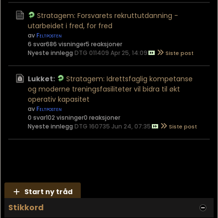
Stratagem: Forsvarets rekruttutdanning -
utarbeidet i fred, for fred
av
Feltposten
6 svar
686 visninger
5 reaksjoner
Nyeste innlegg
DTG 011409 Apr 25, 14:09
Lukket:
Stratagem: Idrettsfaglig kompetanse
og moderne treningsfasiliteter vil bidra til økt
operativ kapasitet
av
Feltposten
0 svar
102 visninger
0 reaksjoner
Nyeste innlegg
DTG 160735 Jun 24, 07:35
Start ny tråd
Stikkord