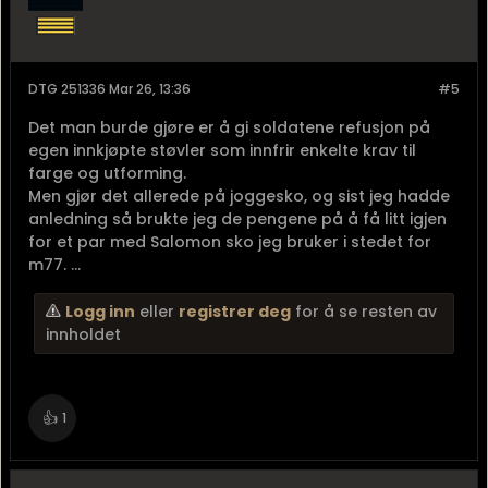
DTG 251336 Mar 26, 13:36
#5
Det man burde gjøre er å gi soldatene refusjon på
egen innkjøpte støvler som innfrir enkelte krav til
farge og utforming.
Men gjør det allerede på joggesko, og sist jeg hadde
anledning så brukte jeg de pengene på å få litt igjen
for et par med Salomon sko jeg bruker i stedet for
m77. ...
Logg inn
eller
registrer deg
for å se resten av
innholdet
👍
1