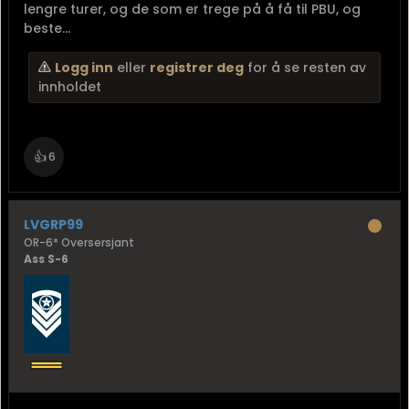
lengre turer, og de som er trege på å få til PBU, og
beste...
Logg inn
eller
registrer deg
for å se resten av
innholdet
👍
6
LVGRP99
OR-6* Oversersjant
Ass S-6