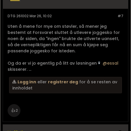
DTG 261002 Mar 26, 10:02
#7
Uten å mene for mye om støvler, så mener jeg
bestemt at Forsvaret sluttet å utlevere joggesko for
noen år siden, da "ingen" brukte de utlverte uansett,
så de vernepliktigen får nå en sum å kjøpe seg
passende joggesko for isteden.
Og da er vi jo egentlig på litt av løsningen
essal
skisserer. ...
Logg inn
eller
registrer deg
for å se resten av
innholdet
👍
2