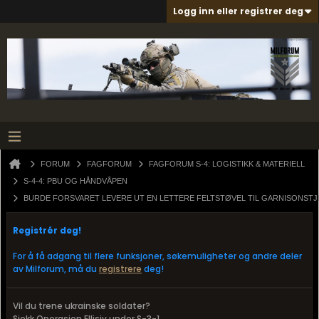
Logg inn eller registrer deg
FORUM
FAGFORUM
FAGFORUM S-4: LOGISTIKK & MATERIELL
S-4-4: PBU OG HÅNDVÅPEN
BURDE FORSVARET LEVERE UT EN LETTERE FELTSTØVEL TIL GARNISONST
Registrér deg!
For å få adgang til flere funksjoner, søkemuligheter og andre deler
av Milforum, må du
registrere
deg!
Vil du trene ukrainske soldater?
Sjekk Operasjon Ellisiv under S-3-1.