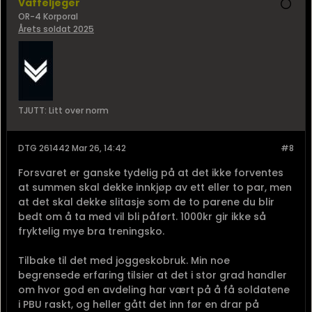
Vaffeljeger
OR-4 Korporal
Årets soldat 2025
TJUTT: Litt over norm
DTG 261442 Mar 26, 14:42
#8
Forsvaret er ganske tydelig på at det ikke forventes
at summen skal dekke innkjøp av ett eller to par, men
at det skal dekke slitasje som de to parene du blir
bedt om å ta med vil bli påført. 1000kr gir ikke så
fryktelig mye bra treningsko.
Tilbake til det med joggeskobruk. Min noe
begrensede erfaring tilsier at det i stor grad handler
om hvor god en avdeling har vært på å få soldatene
i PBU raskt, og heller gått det inn før en drar på