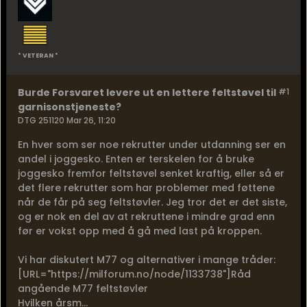
* VETERAN *
Burde Forsvaret levere ut en lettere feltstøvel til
#1
garnisonstjeneste?
DTG 251120 Mar 26, 11:20
En hver som ser noe rekrutter under utdanning ser en
andel i joggesko. Enten er terskelen for å bruke
joggesko fremfor feltstøvel senket kraftig, eller så er
det flere rekrutter som har problemer med føttene
når de får på seg feltstøvler. Jeg tror det er det siste,
og er nok en del av at rekruttene i mindre grad enn
før er vokst opp med å gå med last på kroppen.
Vi har diskutert M77 og alternativer i mange tråder:
[URL="https://milforum.no/node/1133738"]Råd
angående M77 feltstøvler
Hvilken årsm...