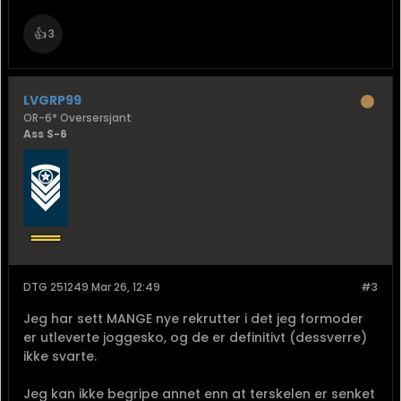
👍
3
LVGRP99
OR-6* Oversersjant
Ass S-6
DTG 251249 Mar 26, 12:49
#3
Jeg har sett MANGE nye rekrutter i det jeg formoder
er utleverte joggesko, og de er definitivt (dessverre)
ikke svarte.
Jeg kan ikke begripe annet enn at terskelen er senket