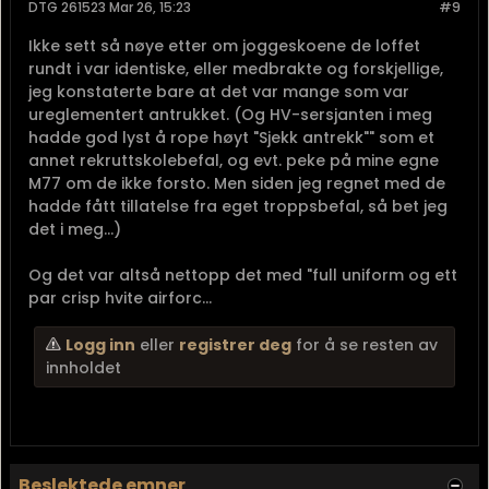
DTG 261523 Mar 26, 15:23
#9
Ikke sett så nøye etter om joggeskoene de loffet
rundt i var identiske, eller medbrakte og forskjellige,
jeg konstaterte bare at det var mange som var
ureglementert antrukket. (Og HV-sersjanten i meg
hadde god lyst å rope høyt "Sjekk antrekk"" som et
annet rekruttskolebefal, og evt. peke på mine egne
M77 om de ikke forsto. Men siden jeg regnet med de
hadde fått tillatelse fra eget troppsbefal, så bet jeg
det i meg...)
Og det var altså nettopp det med "full uniform og ett
par crisp hvite airforc...
Logg inn
eller
registrer deg
for å se resten av
innholdet
Beslektede emner