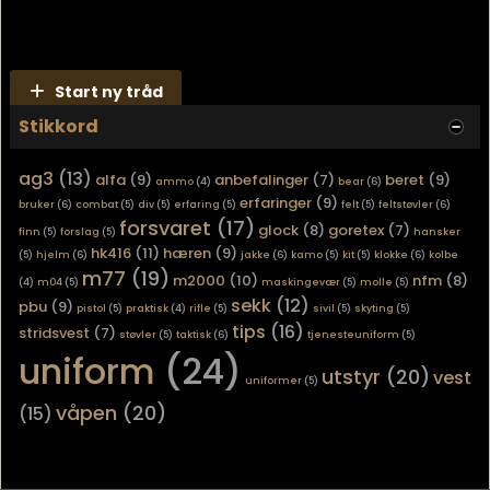
Start ny tråd
Stikkord
ag3
(13)
alfa
(9)
anbefalinger
(7)
beret
(9)
ammo
(4)
bear
(6)
erfaringer
(9)
bruker
(6)
combat
(5)
div
(5)
erfaring
(5)
felt
(5)
feltstøvler
(6)
forsvaret
(17)
glock
(8)
goretex
(7)
finn
(5)
forslag
(5)
hansker
hk416
(11)
hæren
(9)
(5)
hjelm
(6)
jakke
(6)
kamo
(5)
kit
(5)
klokke
(6)
kolbe
m77
(19)
m2000
(10)
nfm
(8)
(4)
m04
(5)
maskingevær
(5)
molle
(5)
sekk
(12)
pbu
(9)
pistol
(5)
praktisk
(4)
rifle
(5)
sivil
(5)
skyting
(5)
tips
(16)
stridsvest
(7)
støvler
(5)
taktisk
(6)
tjenesteuniform
(5)
uniform
(24)
utstyr
(20)
vest
uniformer
(5)
våpen
(20)
(15)