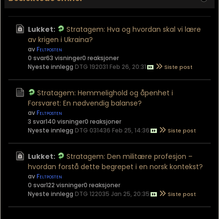
Lukket:
Stratagem: Hva og hvordan skal vi lære
av krigen i Ukraina?
av
Feltposten
0 svar
63 visninger
0 reaksjoner
Nyeste innlegg
DTG 192031 Feb 26, 20:31
Stratagem: Hemmelighold og åpenhet i
Forsvaret: En nødvendig balanse?
av
Feltposten
3 svar
140 visninger
0 reaksjoner
Nyeste innlegg
DTG 031436 Feb 25, 14:36
Lukket:
Stratagem: Den militære profesjon –
hvordan forstå dette begrepet i en norsk kontekst?
av
Feltposten
0 svar
122 visninger
0 reaksjoner
Nyeste innlegg
DTG 122035 Jan 25, 20:35