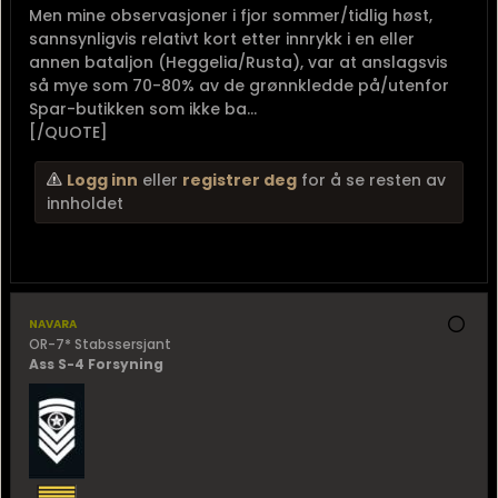
Men mine observasjoner i fjor sommer/tidlig høst,
sannsynligvis relativt kort etter innrykk i en eller
annen bataljon (Heggelia/Rusta), var at anslagsvis
så mye som 70-80% av de grønnkledde på/utenfor
Spar-butikken som ikke ba...
[/QUOTE]
Logg inn
eller
registrer deg
for å se resten av
innholdet
navara
OR-7* Stabssersjant
Ass S-4 Forsyning