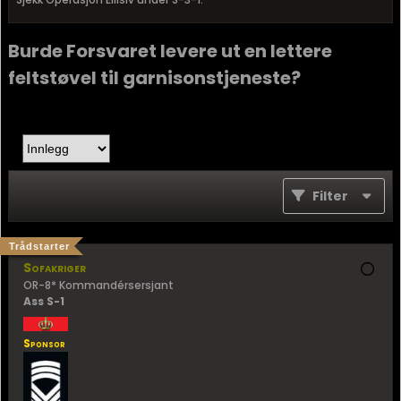
Burde Forsvaret levere ut en lettere
feltstøvel til garnisonstjeneste?
Filter
Trådstarter
Sofakriger
OR-8* Kommandérsersjant
Ass S-1
Sponsor