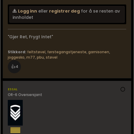
Logg inn
eller
registrer deg
for å se resten av
innholdet
"Gjør Ret, Frygt Intet"
Stikkord:
feltstøvel
,
førstegangstjeneste
,
garnisonen
,
joggesko
,
m77
,
pbu
,
støvel
👍
4
essal
OR-6 Oversersjant