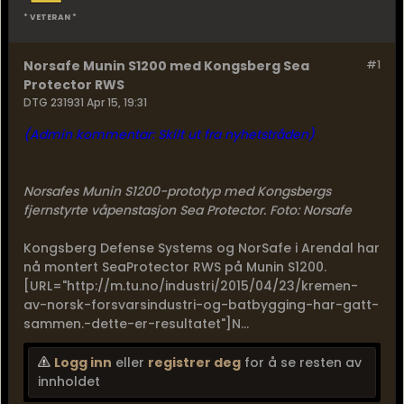
* VETERAN *
Norsafe Munin S1200 med Kongsberg Sea
#1
Protector RWS
DTG 231931 Apr 15, 19:31
(Admin kommentar: Skilt ut fra nyhetstråden)
Norsafes Munin S1200-prototyp med Kongsbergs
fjernstyrte våpenstasjon Sea Protector. Foto: Norsafe
Kongsberg Defense Systems og NorSafe i Arendal har
nå montert SeaProtector RWS på Munin S1200.
[URL="http://m.tu.no/industri/2015/04/23/kremen-
av-norsk-forsvarsindustri-og-batbygging-har-gatt-
sammen.-dette-er-resultatet"]N...
Logg inn
eller
registrer deg
for å se resten av
innholdet