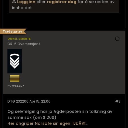
Logg inn
eller
registrer deg
for å se resten av
innholdet
Trådstarter
onkel smerte
OR-6 Oversersjant
* VETERAN *
DTG 232206 Apr 15, 22:06
#3
Og selvfølgelig har jo Agderposten sin tolkning av
samme sak (om S1200)
Her angriper Norsafe sin egen livbÃ¥t
...