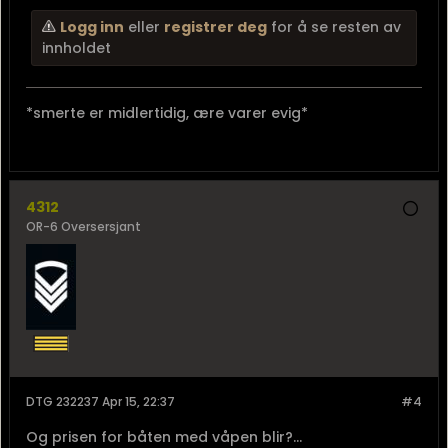
Logg inn
eller
registrer deg
for å se resten av
innholdet
*smerte er midlertidig, ære varer evig*
4312
OR-6 Oversersjant
DTG 232237 Apr 15, 22:37
#4
Og prisen for båten med våpen blir?...