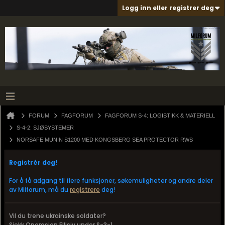
Logg inn eller registrer deg
FORUM
FAGFORUM
FAGFORUM S-4: LOGISTIKK & MATERIELL
S-4-2: SJØSYSTEMER
NORSAFE MUNIN S1200 MED KONGSBERG SEA PROTECTOR RWS
Registrér deg!
For å få adgang til flere funksjoner, søkemuligheter og andre deler
av Milforum, må du
registrere
deg!
Vil du trene ukrainske soldater?
Sjekk Operasjon Ellisiv under S-3-1.