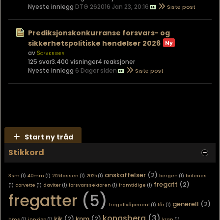
Nyeste innlegg
DTG 262016 Jan 23, 20:16
Prediksjonskonkurranse forsvars- og
sikkerhetspolitiske hendelser 2026
av
Sofakriger
125 svar
3.400 visninger
4 reaksjoner
Nyeste innlegg
6 Dager siden
Start ny tråd
Stikkord
anskaffelser
(2)
3sm
(1)
40mm
(1)
212klassen
(1)
2025
(1)
bergen
(1)
britenes
fregatt
(2)
(1)
corvette
(1)
daviter
(1)
forsvarssektoren
(1)
framtidige
(1)
fregatter
(5)
generell
(2)
fregattvåpenent
(1)
får
(1)
kongsberg
(3)
kjk
(2)
knm
(2)
hms
(1)
innkjøp
(1)
kran
(1)