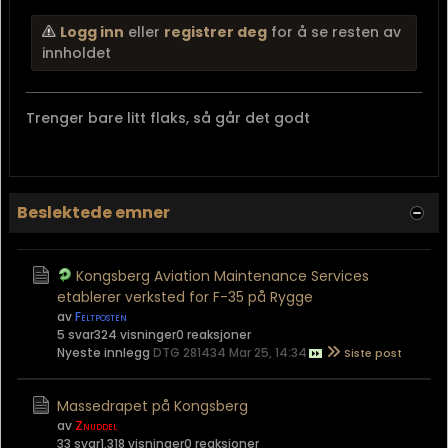
Logg inn
eller
registrer deg
for å se resten av
innholdet
Trenger bare litt flaks, så går det godt
Beslektede emner
Kongsberg Aviation Maintenance Services
etablerer verksted for F-35 på Rygge
av
Feltposten
5 svar
324 visninger
0 reaksjoner
Nyeste innlegg
DTG 281434 Mar 25, 14:34
Massedrapet på Kongsberg
av
Znuddel
33 svar
1.318 visninger
0 reaksjoner