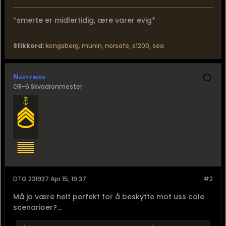
*smerte er midlertidig, ære varer evig*
Stikkord:
kongsberg
,
munin
,
norsafe
,
s1200
,
sea
Navytimes
OR-6 Skvadronmester
DTG 231937 Apr 15, 19:37
#2
Må jo være helt perfekt for å beskytte mot uss cole
scenarioer?...