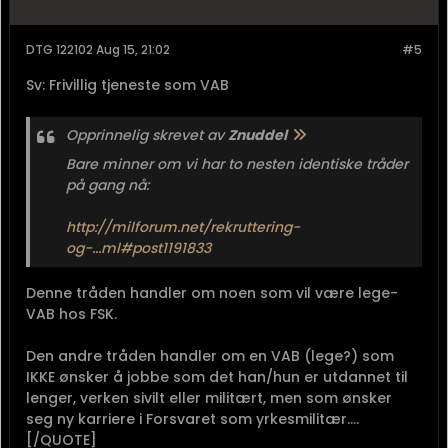
DTG 122102 Aug 15, 21:02
#5
Sv: Frivillig tjeneste som VAB
Opprinnelig skrevet av
Znuddel
Bare minner om vi har to nesten identiske tråder
på gang nå:
http://milforum.net/rekruttering-
og-...ml#post1191833
Denne tråden handler om noen som vil være lege-
VAB hos FSK.
Den andre tråden handler om en VAB (lege?) som
IKKE ønsker å jobbe som det han/hun er utdannet til
lenger, verken sivilt eller militært, men som ønsker
seg ny karriere i Forsvaret som yrkesmilitær....
[/QUOTE]