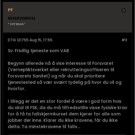
PF
RESERVEBEFAL
* VETERAN *
DTG 121755 Aug 15, 17:55
#3
Sv: Frivillig tjeneste som VAB
Begynn allerede nå å vise interesse til Forsvaret
(Vernepliktsverket eller rekrutteringsoffiseren til
Forsvarets Sanitet) og når du skal prioritere
tjenestested så vær svært tydelig på hvor du vil og
hvorfor.
I tillegg er det en stor fordel å være i god form hvis
du skal til FSK, da du må tilfredsstille visse fysiske krav
for å få ta fallskjermkurset dem kjører for alle som
jobber der inne. Klarer du ikke kravene, får du ikke
delta. Ta minstekravene til falls...