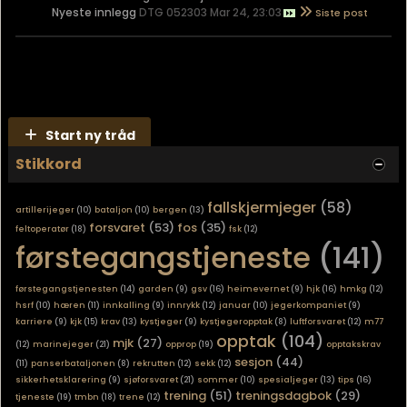
Nyeste innlegg
DTG 052303 Mar 24, 23:03
Start ny tråd
Stikkord
fallskjermjeger
(58)
artillerijeger
(10)
bataljon
(10)
bergen
(13)
forsvaret
(53)
fos
(35)
feltoperatør
(18)
fsk
(12)
førstegangstjeneste
(141)
førstegangstjenesten
(14)
garden
(9)
gsv
(16)
heimevernet
(9)
hjk
(16)
hmkg
(12)
hsrf
(10)
hæren
(11)
innkalling
(9)
innrykk
(12)
januar
(10)
jegerkompaniet
(9)
karriere
(9)
kjk
(15)
krav
(13)
kystjeger
(9)
kystjegeropptak
(8)
luftforsvaret
(12)
m77
opptak
(104)
mjk
(27)
(12)
marinejeger
(21)
opprop
(19)
opptakskrav
sesjon
(44)
(11)
panserbataljonen
(8)
rekrutten
(12)
sekk
(12)
sikkerhetsklarering
(9)
sjøforsvaret
(21)
sommer
(10)
spesialjeger
(13)
tips
(16)
trening
(51)
treningsdagbok
(29)
tjeneste
(19)
tmbn
(18)
trene
(12)