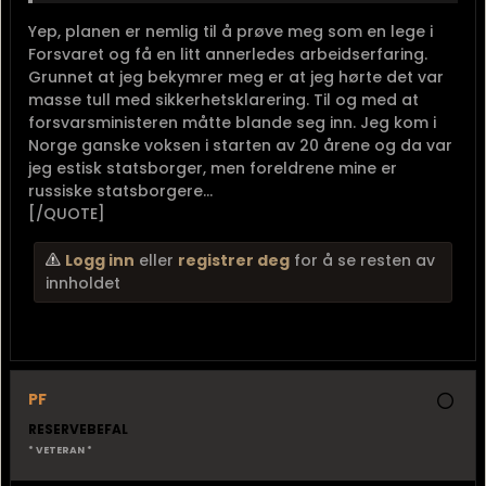
Yep, planen er nemlig til å prøve meg som en lege i
Forsvaret og få en litt annerledes arbeidserfaring.
Grunnet at jeg bekymrer meg er at jeg hørte det var
masse tull med sikkerhetsklarering. Til og med at
forsvarsministeren måtte blande seg inn. Jeg kom i
Norge ganske voksen i starten av 20 årene og da var
jeg estisk statsborger, men foreldrene mine er
russiske statsborgere...
[/QUOTE]
Logg inn
eller
registrer deg
for å se resten av
innholdet
PF
RESERVEBEFAL
* VETERAN *