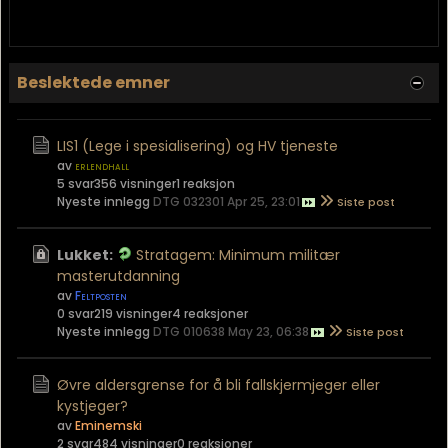
Beslektede emner
LIS1 (Lege i spesialisering) og HV tjeneste
av
erlendhall
5 svar
356 visninger
1 reaksjon
Nyeste innlegg
DTG 032301 Apr 25, 23:01
Lukket:
Stratagem: Minimum militær
masterutdanning
av
Feltposten
0 svar
219 visninger
4 reaksjoner
Nyeste innlegg
DTG 010638 May 23, 06:38
Øvre aldersgrense for å bli fallskjermjeger eller
kystjeger?
av
Eminemski
2 svar
484 visninger
0 reaksjoner