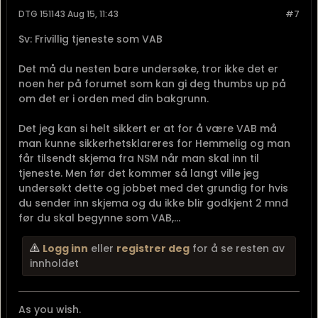
DTG 151143 Aug 15, 11:43
#7
Sv: Frivillig tjeneste som VAB
Det må du nesten bare undersøke, tror ikke det er
noen her på forumet som kan gi deg thumbs up på
om det er i orden med din bakgrunn.
Det jeg kan si helt sikkert er at for å være VAB må
man kunne sikkerhetsklareres for Hemmelig og man
får tilsendt skjema fra NSM når man skal inn til
tjeneste. Men før det kommer så langt ville jeg
undersøkt dette og jobbet med det grundig for hvis
du sender inn skjema og du ikke blir godkjent 2 mnd
før du skal begynne som VAB,...
Logg inn
eller
registrer deg
for å se resten av
innholdet
As you wish.