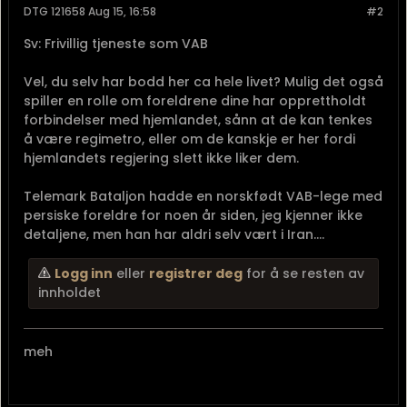
DTG 121658 Aug 15, 16:58
#2
Sv: Frivillig tjeneste som VAB
Vel, du selv har bodd her ca hele livet? Mulig det også
spiller en rolle om foreldrene dine har opprettholdt
forbindelser med hjemlandet, sånn at de kan tenkes
å være regimetro, eller om de kanskje er her fordi
hjemlandets regjering slett ikke liker dem.
Telemark Bataljon hadde en norskfødt VAB-lege med
persiske foreldre for noen år siden, jeg kjenner ikke
detaljene, men han har aldri selv vært i Iran....
Logg inn
eller
registrer deg
for å se resten av
innholdet
meh