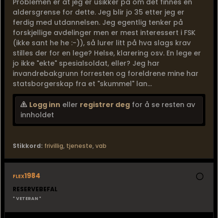
Problemen er at jeg er usikker på om det finnes en
aldersgrense for dette. Jeg blir jo 35 etter jeg er
ferdig med utdannelsen. Jeg egentlig tenker på
forskjellige avdelinger men er mest interessert i FSK
(ikke sant he he :-)), så lurer litt på hva slags krav
stilles der for en lege? Helse, klarering osv. En lege er
jo ikke "ekte" spesialsoldat, eller? Jeg har
invandrebakgrunn forresten og foreldrene mine har
statsborgerskap fra et "skummel" lan...
Logg inn
eller
registrer deg
for å se resten av
innholdet
Stikkord:
frivillig
,
tjeneste
,
vab
flex1984
RESERVEBEFAL
* VETERAN *