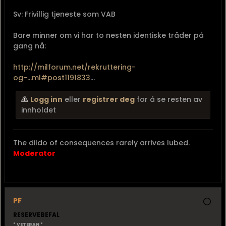
Sv: Frivillig tjeneste som VAB
Bare minner om vi har to nesten identiske tråder på
gang nå:
http://milforum.net/rekruttering-
og-...ml#post1191833
...
Logg inn
eller
registrer deg
for å se resten av
innholdet
The dildo of consequences rarely arrives lubed.
Moderator
PF
RESERVEBEFAL
* VETERAN *