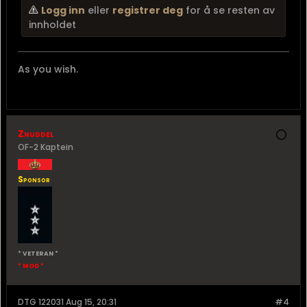
Logg inn
eller
registrer deg
for å se resten av
innholdet
As you wish.
Znuddel
OF-2 Kaptein
Sponsor
* VETERAN *
* MOD *
DTG 122031 Aug 15, 20:31
#4