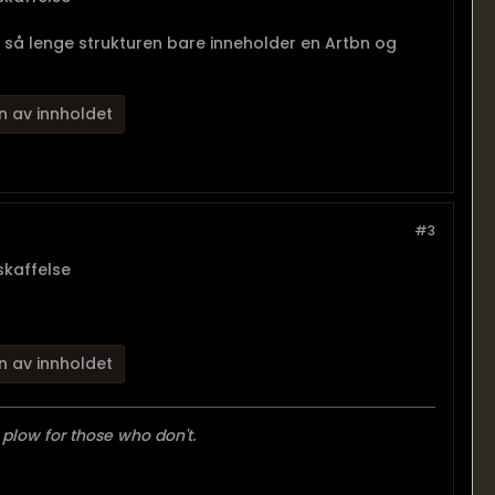
, så lenge strukturen bare inneholder en Artbn og
n av innholdet
#3
nskaffelse
n av innholdet
 plow for those who don't.