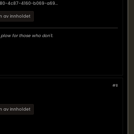
280-4c87-4160-b069-a69...
n av innholdet
 plow for those who don't.
#8
n av innholdet