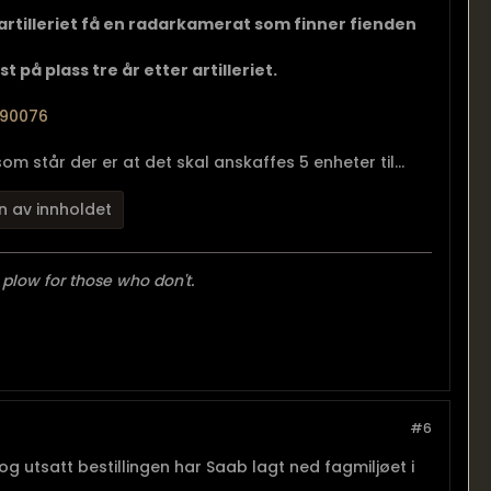
-artilleriet få en radarkamerat som finner fienden
t på plass tre år etter artilleriet.
490076
m står der er at det skal anskaffes 5 enheter til...
n av innholdet
 plow for those who don't.
#6
g utsatt bestillingen har Saab lagt ned fagmiljøet i