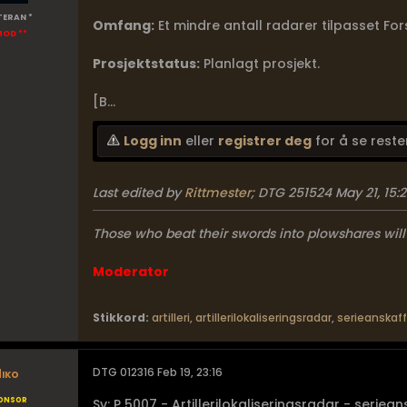
TERAN *
Omfang:
Et mindre antall radarer tilpasset For
MOD **
Prosjektstatus:
Planlagt prosjekt.
[B...
Logg inn
eller
registrer deg
for å se reste
Last edited by
Rittmester
;
DTG 251524 May 21, 15:
Those who beat their swords into plowshares will
Moderator
Stikkord:
artilleri
,
artillerilokaliseringsradar
,
serieanskaf
iko
DTG 012316 Feb 19, 23:16
onsor
Sv: P 5007 - Artillerilokaliseringsradar - seriea