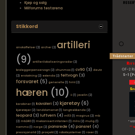
Kjøp og salg
RESER
Milforums testarena
Stikkord
artilleri
anskaffelser
(2)
archer
(2)
(9)
Trådstarter
artillerilokaliseringsradar
(2)
Ritt
cv90
(3)
OF-2 R
broleggerpanservogn
(2)
chunmoo
(1)
deutz
S-1 (P
feltvogn
(3)
(2)
erstatning
(2)
extenda
(2)
forsvaret
(5)
generelle
(1)
hmt
(2)
hæren
(10)
Sp
ii
(1)
javelin
(2)
kjøretøy
(6)
kavaleri
(3)
karabiner
(1)
kjøretøyer
(2)
landdomenet
(1)
langtrekkende
(2)
leopard
(3)
luftvern
(4)
m113
(1)
magirus
(2)
mb
(2)
mb240
(1)
mekanisert infanteri
(1)
mlrs
(2)
mulig
(1)
* VE
pansrede
(4)
pansret
(4)
nammo
(1)
norge
(2)
** 
presisjonsild
(2)
prosjekt
(2)
robotsystemer
(1)
rover
(1)