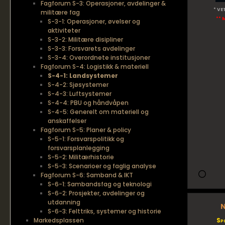
Fagforum S-3: Operasjoner, avdelinger &
* VE
militære fag
** 
S-3-1: Operasjoner, øvelser og
aktiviteter
S-3-2: Militære disipliner
S-3-3: Forsvarets avdelinger
S-3-4: Overordnete institusjoner
Fagforum S-4: Logistikk & materiell
S-4-1: Landsystemer
S-4-2: Sjøsystemer
S-4-3: Luftsystemer
S-4-4: PBU og håndvåpen
S-4-5: Generelt om materiell og
anskaffelser
Fagforum S-5: Planer & policy
S-5-1: Forsvarspolitikk og
forsvarsplanlegging
S-5-2: Militærhistorie
S-5-3: Scenarioer og faglig analyse
Fagforum S-6: Samband & IKT
S-6-1: Sambandsfag og teknologi
S-6-2: Prosjekter, avdelinger og
utdanning
N
S-6-3: Felttriks, systemer og historie
Markedsplassen
Sp