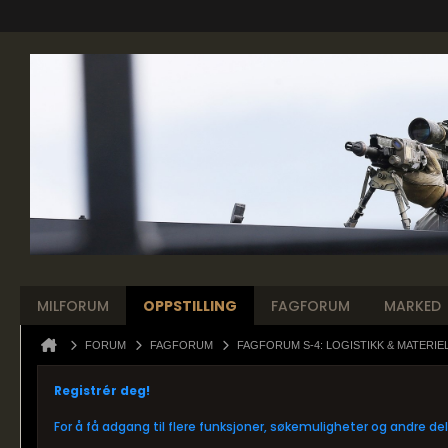
MILFORUM
OPPSTILLING
FAGFORUM
MARKED
FORUM
FAGFORUM
FAGFORUM S-4: LOGISTIKK & MATERIE
Registrér deg!
For å få adgang til flere funksjoner, søkemuligheter og andre d