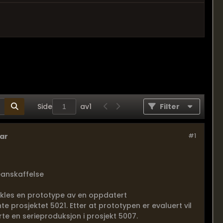
Side
av
1
Filter
dar
#1
ieanskaffelse
ikles en prototype av en oppdatert
nte prosjektet 5021. Etter at prototypen er evaluert vil
rte en serieproduksjon i prosjekt 5007.