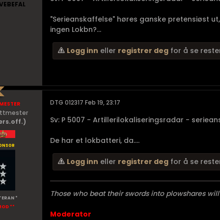
VEBEFAL
"Serieanskaffelse" høres ganske pretensiøst ut
ingen Lokbn?...
Logg inn
eller
registrer deg
for å se reste
mester
DTG 012317 Feb 19, 23:17
ittmester
Sv: P 5007 - Artillerilokaliseringsradar - seriea
ers.off.)
De har et lokbatteri, da....
onsor
Logg inn
eller
registrer deg
for å se reste
Those who beat their swords into plowshares will
TERAN *
MOD **
Moderator