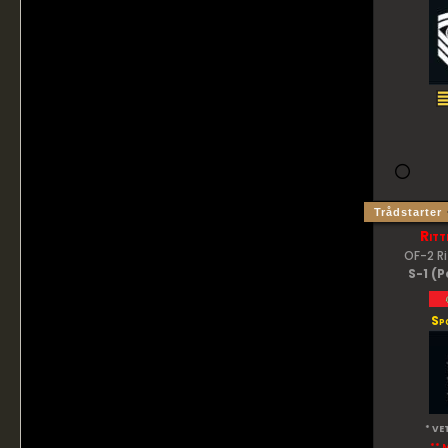
Trådstarter
Ritt
OF-2 R
S-1 (P
Sp
* VE
** 