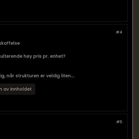
#4
nskaffelse
esulterende høy pris pr. enhet?
 når strukturen er veldig liten....
n av innholdet
#5