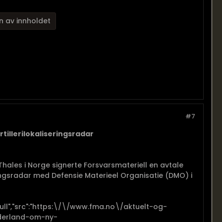
n av innholdet
#7
tillerilokaliseringsradar
Thales i Norge signerte Forsvarsmateriell en avtale
ringsradar med Defensie Materieel Organisatie (DMO) i
ull","src":"https:\/\/www.fma.no\/aktuelt-og-
derland-om-ny-