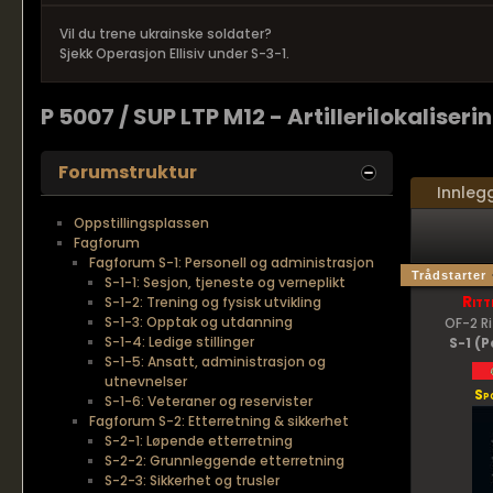
Vil du trene ukrainske soldater?
Sjekk Operasjon Ellisiv under S-3-1.
P 5007 / SUP LTP M12 - Artillerilokaliser
Forumstruktur
Innleg
Oppstillingsplassen
Fagforum
Fagforum S-1: Personell og administrasjon
Trådstarter
S-1-1: Sesjon, tjeneste og verneplikt
Ritt
S-1-2: Trening og fysisk utvikling
S-1-3: Opptak og utdanning
OF-2 R
S-1-4: Ledige stillinger
S-1 (P
S-1-5: Ansatt, administrasjon og
utnevnelser
Sp
S-1-6: Veteraner og reservister
Fagforum S-2: Etterretning & sikkerhet
S-2-1: Løpende etterretning
S-2-2: Grunnleggende etterretning
S-2-3: Sikkerhet og trusler