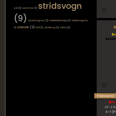
stridsvogn
sof
(2)
sommer
(1)
(9)
stridsvogner
(2)
støttekjøretøy
(2)
støttevogner
svensk
(3)
N
(1)
telt
(1)
utvikling
(2)
volvo
(2)
Sp
RESER
Trådstarter
Ritt
OF-2 R
S-1 (P