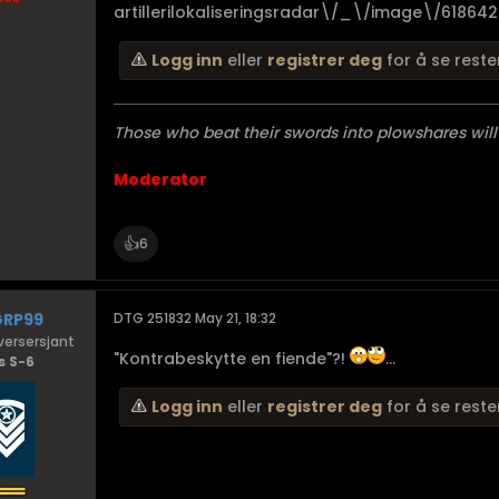
artillerilokaliseringsradar\/_\/image\/61864
Logg inn
eller
registrer deg
for å se reste
Those who beat their swords into plowshares will
Moderator
👍
6
GRP99
DTG 251832 May 21, 18:32
ersersjant
"Kontrabeskytte en fiende"?!
...
s S-6
Logg inn
eller
registrer deg
for å se reste