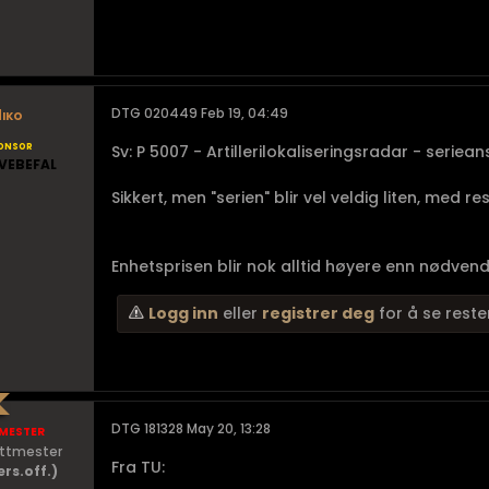
iko
DTG 020449 Feb 19, 04:49
onsor
Sv: P 5007 - Artillerilokaliseringsradar - seriea
VEBEFAL
Sikkert, men "serien" blir vel veldig liten, med r
Enhetsprisen blir nok alltid høyere enn nødvendig,
Logg inn
eller
registrer deg
for å se reste
mester
DTG 181328 May 20, 13:28
ittmester
Fra TU:
ers.off.)