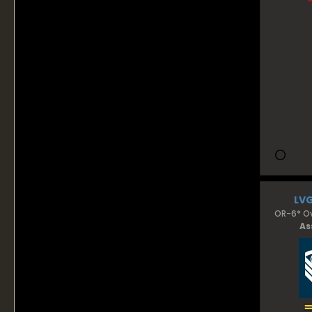
LV
OR-6* Ov
As