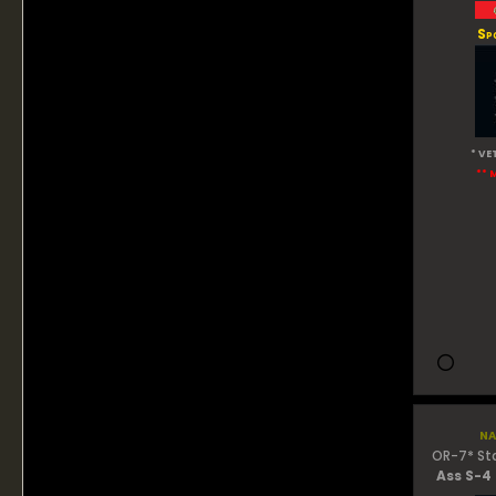
Sp
* VE
** 
na
OR-7* St
Ass S-4