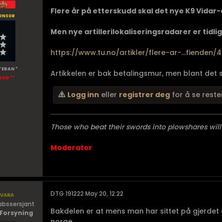
Flere år på etterskudd skal det nye K9 Vidar
onsor
Men nye artillerilokaliseringsradarer er tidligs
https://www.tu.no/artikler/flere-ar-...fienden/
TERAN *
Artikkelen er bak betalingsmur, men blant det so
MOD **
Logg inn
eller
registrer deg
for å se reste
Those who beat their swords into plowshares will
Moderator
vara
DTG 191222 May 20, 12:22
abssersjant
Bakdelen er at mens man har sittet på gjerdet o
 Forsyning
norge......