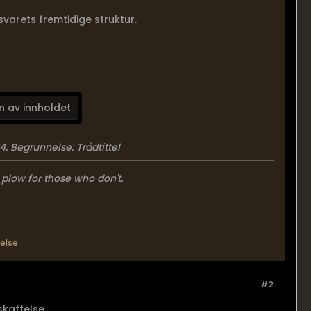
svarets fremtidige struktur.
n av innholdet
24
.
Begrunnelse:
Trådtittel
 plow for those who don't.
felse
#2
nskaffelse