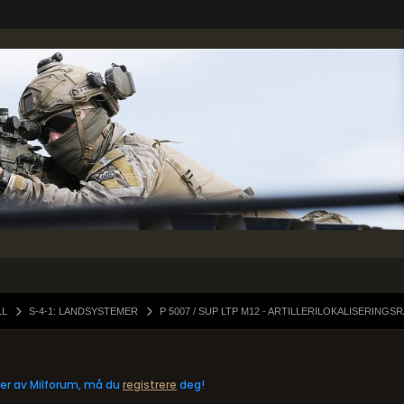
LL
S-4-1: LANDSYSTEMER
P 5007 / SUP LTP M12 - ARTILLERILOKALISERINGS
eler av Milforum, må du
registrere
deg!