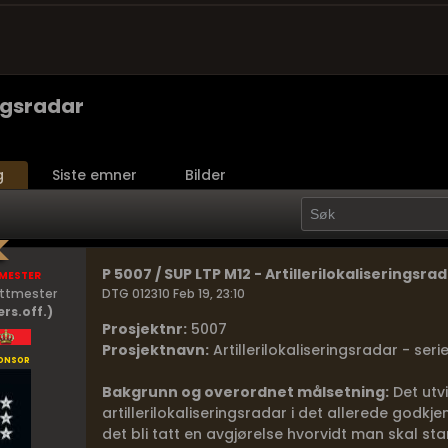
ingsradar
g
Siste emner
Bilder
mester
P 5007 / SUP LTP M12 - Artillerilokaliseringsra
ittmester
DTG 012310 Feb 19, 23:10
ers.off.)
Prosjektnr:
5007
Prosjektnavn:
Artillerilokaliseringsradar - ser
onsor
Bakgrunn og overordnet målsetning:
Det utv
artillerilokaliseringsradar i det allerede godkje
det bli tatt en avgjørelse hvorvidt man skal sta