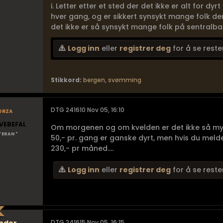
i. Letter etter et sted der det ikke er alt for d
hver gang, og er sikkert synsykt mange folk de
det ikke er så synsykt mange folk på sentralbad
Logg inn
eller
registrer deg
for å se reste
Stikkord:
bergen
,
svømming
orza
DTG 241610 Nov 05, 16:10
VEBEFAL
Om morgenen og om kvelden er det ikke så mye
TERAN *
50,- pr. gang er ganske dyrt, men hvis du melde
230,- pr måned....
Logg inn
eller
registrer deg
for å se reste
DTG 241615 Nov 05, 16:15