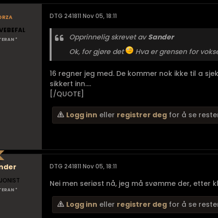
orza
DTG 241811 Nov 05, 18:11
VEBEFAL
Opprinnelig skrevet av
Sander
TERAN *
Ok, for gjøre det
Hva er grensen for voks
16 regner jeg med. De kommer nok ikke til a sj
sikkert inn....
[/QUOTE]
Logg inn
eller
registrer deg
for å se reste
nder
DTG 241811 Nov 05, 18:11
JONIST
Nei men seriøst nå, jeg må svømme der, etter kl 
TERAN *
Logg inn
eller
registrer deg
for å se reste