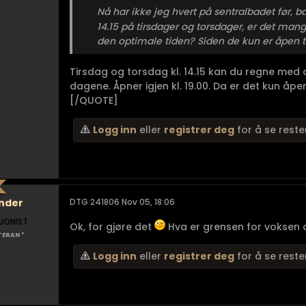
Nå har ikke jeg hvert på sentralbadet før, b
14.15 på tirsdager og torsdager, er det m
den optimale tiden? Siden de kun er åpen ti
Tirsdag og torsdag kl. 14.15 kan du regne med at
dagene. Åpner igjen kl. 19.00. Da er det kun åpen
[/QUOTE]
Logg inn
eller
registrer deg
for å se reste
nder
DTG 241806 Nov 05, 18:06
JONIST
Ok, for gjøre det
Hva er grensen for voksen da
TERAN *
Logg inn
eller
registrer deg
for å se reste