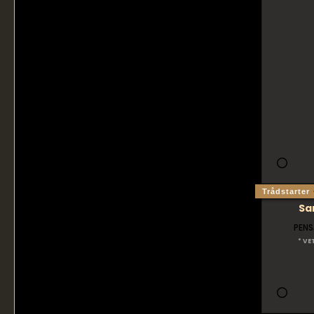
Trådstarter
Sa
PENS
* VE