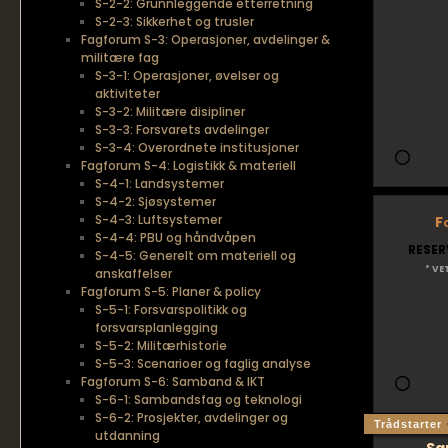
S-2-2: Grunnleggende etterretning
S-2-3: Sikkerhet og trusler
Fagforum S-3: Operasjoner, avdelinger &
militære fag
S-3-1: Operasjoner, øvelser og
aktiviteter
S-3-2: Militære disipliner
S-3-3: Forsvarets avdelinger
S-3-4: Overordnete institusjoner
Fagforum S-4: Logistikk & materiell
S-4-1: Landsystemer
S-4-2: Sjøsystemer
S-4-3: Luftsystemer
F
S-4-4: PBU og håndvåpen
RESER
S-4-5: Generelt om materiell og
* VE
anskaffelser
Fagforum S-5: Planer & policy
S-5-1: Forsvarspolitikk og
forsvarsplanlegging
S-5-2: Militærhistorie
S-5-3: Scenarioer og faglig analyse
Fagforum S-6: Samband & IKT
S-6-1: Sambandsfag og teknologi
S-6-2: Prosjekter, avdelinger og
Trådstarter
utdanning