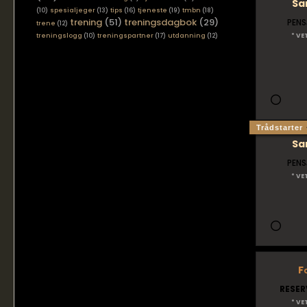
Sa
(10)
spesialjeger
(13)
tips
(16)
tjeneste
(19)
tmbn
(18)
trening
(51)
treningsdagbok
(29)
PENS
trene
(12)
treningslogg
(10)
treningspartner
(17)
utdanning
(12)
* VE
Trådstarter
Sa
PENS
* VE
F
RESER
* VE