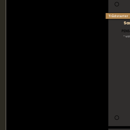
Trådstarter
Sa
PENS
* VE