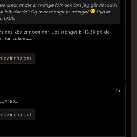
are antar at det er mange folk der. Om jeg går det ca kl
ange folk der da? Og hvor mange er mange?
Hva er
l 18.00.
 det ikke er noen der. Det stenger kl. 13.30 på de
t for voksne....
n av innholdet
#8
? 18?...
n av innholdet