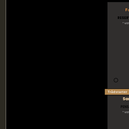
F
RESER
* VE
Trådstarter
Sa
PENS
* VE