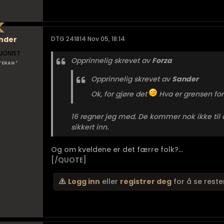
nder
DTG 241814 Nov 05, 18:14
JONIST
Opprinnelig skrevet av
Forza
TERAN *
Opprinnelig skrevet av
Sander
Ok, for gjøre det
Hva er grensen for
16 regner jeg med. De kommer nok ikke til
sikkert inn.
Og om kveldene er det færre folk?...
[/QUOTE]
Logg inn
eller
registrer deg
for å se reste