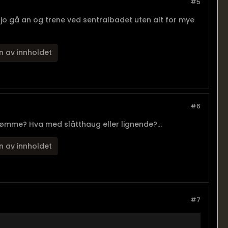
#5
 jo gå an og trene ved sentralbadet uten alt for mye
n av innholdet
#6
vømme? Hva med slåtthaug eller lignende?...
n av innholdet
#7