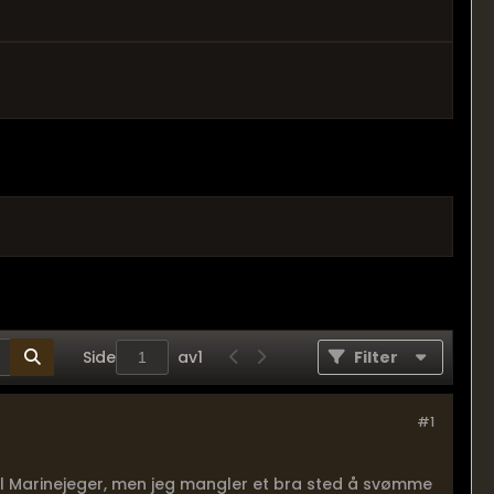
Side
av
1
Filter
#1
l Marinejeger, men jeg mangler et bra sted å svømme