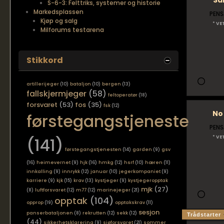
Sa
S-6-3: Felttriks, systemer og historie
Markedsplassen
PENS
Kjøp og salg
* VE
Milforums testarena
Stikkord
artillerijeger
(10)
bataljon
(10)
bergen
(13)
fallskjermjeger
(58)
feltoperatør
(18)
forsvaret
(53)
fos
(35)
fsk
(12)
No
førstegangstjeneste
PENS
(141)
* VE
førstegangstjenesten
(14)
garden
(9)
gsv
(16)
heimevernet
(9)
hjk
(16)
hmkg
(12)
hsrf
(10)
hæren
(11)
innkalling
(9)
innrykk
(12)
januar
(10)
jegerkompaniet
(9)
karriere
(9)
kjk
(15)
krav
(13)
kystjeger
(9)
kystjegeropptak
mjk
(27)
(8)
luftforsvaret
(12)
m77
(12)
marinejeger
(21)
opptak
(104)
opprop
(19)
opptakskrav
(11)
sesjon
panserbataljonen
(8)
rekrutten
(12)
sekk
(12)
Trådstarter
(44)
sikkerhetsklarering
(9)
sjøforsvaret
(21)
sommer