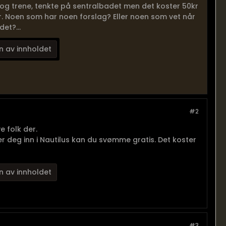
yrt og trene, tenkte på sentralbadet men det koster 50kr
r. Noen som har noen forslag? Eller noen som vet når
et?...
n av innholdet
#2
 folk der.
r deg inn i Nautilus kan du svømme gratis. Det koster
n av innholdet
#3