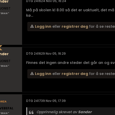
nder
DTG 241624 Nov 05, 16:24
JONIST
Må på skolen kl 8.00 så det er uaktuelt, det må
TERAN *
kø...
Logg inn
eller
registrer deg
for å se reste
nder
DTG 241629 Nov 05, 16:29
JONIST
Finnes det ingen andre steder det går an og s
TERAN *
Logg inn
eller
registrer deg
for å se reste
orza
DTG 241739 Nov 05, 17:39
VEBEFAL
Opprinnelig skrevet av
Sander
TERAN *