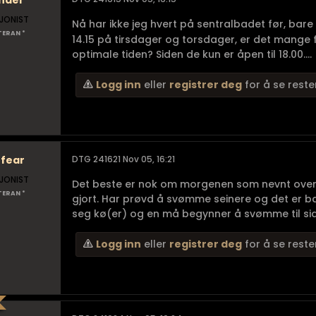
nder
JONIST
Nå har ikke jeg hvert på sentralbadet før, bare
TERAN *
14.15 på tirsdager og torsdager, er det mang
optimale tiden? Siden de kun er åpen til 18.00....
Logg inn
eller
registrer deg
for å se reste
 fear
DTG 241621 Nov 05, 16:21
JONIST
Det beste er nok om morgenen som nevnt ovenfo
TERAN *
gjort. Har prøvd å svømme seinere og det er ba
seg kø(er) og en må begynner å svømme til siden 
Logg inn
eller
registrer deg
for å se reste