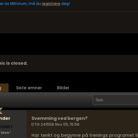
eler av Milforum, må du
registrere
deg!
ic is closed.
g
Siste emner
Bilder
nder
Svømming ved bergen?
DTG 241556 Nov 05, 15:56
JONIST
TERAN *
Har tenkt og begynne på trenings programet ti