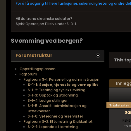
For å få adgang til flere funksjoner, søkemuligheter og andre d
Vil du trene ukrainske soldater?
Sjekk Operasjon Ellisiv under S-3-1.
Svømming ved bergen?
Forumstruktur
This top
Oppstillingsplassen
Fagforum
Fagforum S-1: Personell og administrasjon
Innleg
S-1-1: Sesjon, tjeneste og verneplikt
S-1-2: Trening og fysisk utvikling
S-1-3: Opptak og utdanning
S-1-4: Ledige stillinger
S-1-5: Ansatt, administrasjon og
Trådstarter
utnevnelser
Sa
S-1-6: Veteraner og reservister
PENS
Fagforum S-2: Etterretning & sikkerhet
S-2-1: Løpende etterretning
* VE