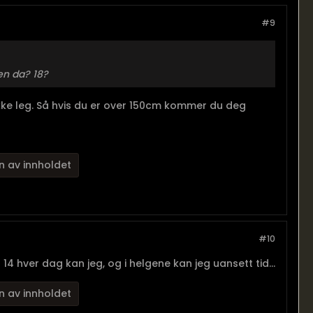
#9
en da? 18?
ekke leg. Så hvis du er over 150cm kommer du deg
n av innholdet
#10
14 hver dag kan jeg, og i helgene kan jeg uansett tid...
n av innholdet