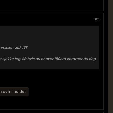
#11
 voksen da? 18?
 a sjekke leg. Så hvis du er over 150cm kommer du deg
n av innholdet