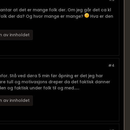
 antar at det er mange folk der. Om jeg går det ca kl
e folk der da? Og hvor mange er mange?
Hva er den
n av innholdet
#4
r. Stå ved døra 5 min før åpning er det jeg har
re tull og motivasjons dreper da det faktisk danner
og faktisk under folk til og med......
n av innholdet