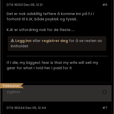
DTG 161221 Dec 05, 12:21
#6
Det er nok adskillig tøffere å komme inn på FJ i
forhold til KJK, både psykisk og fysisk.
KJK er utfordring nok for de fleste......
Logg inn
eller
registrer deg
for å se resten av
innholdet
If I die, my biggest fear is that my wife will sell my
gear for what I told her I paid for it
Trådstarter
cypher
DTG 161244 Dec 05, 12:44
#7