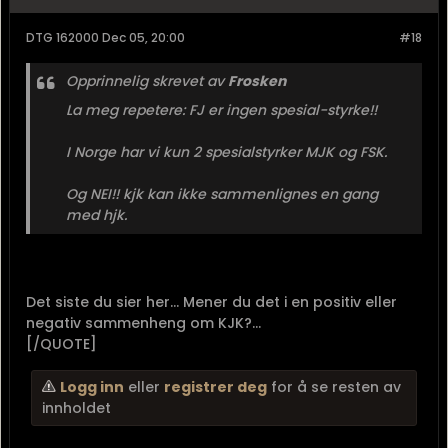
DTG 162000 Dec 05, 20:00
#18
Opprinnelig skrevet av
Frosken
La meg repetere: FJ er ingen spesial-styrke!!
I Norge har vi kun 2 spesialstyrker MJK og FSK.
Og NEI!! kjk kan ikke sammenlignes en gang
med hjk.
Det siste du sier her... Mener du det i en positiv eller
negativ sammenheng om KJK?...
[/QUOTE]
Logg inn
eller
registrer deg
for å se resten av
innholdet