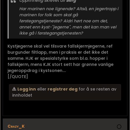
Opprinnelig skrevet av
Berg
Har marinen noe lignende? Altså, en jegertropp i
marinen for folk som skal gå
førstegangstjeneste? Aldri hørt noe om det,
annet enn kyst-"jegerne", men det kan man vel
ikke gå i førstegangstjenesten?
Kystjegerne skal vel tilsvare fallskjermjegerne, ref
burgunder filtlapp, men i praksis er det ikke det
samme. HJK er spesialstyrke som bl.a. hopper i
fallskjerm, mens KJK stort sett har grønne vanlige
jegeroppdrag i kystsonen....
[/QUOTE]
Logg inn
eller
registrer deg
for å se resten av
innholdet
Crazy_K