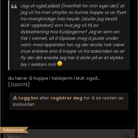
Jeg vil også påstå (hvertfall for min egel del) at
jeg vil ha mer utnytte av kunne hoppe ut av flyet
fra mangfoldige fots høyde (skulle jeg bestå
MJK-opptaket) enn hva jeg vil få av
dykketrening hos Kystjegerne? Jeg er som en
fisk i vannet, så å tilpasse meg å puste under
vann med apparater her og der skulle nok være
mye enklere enn å hoppe ut fra bakenden av et
fly der det eneste jeg har å stole på er et stykke
tøy i sekken min
du lærer å hoppe i falskjerm i MJK også...
[/QUOTE]
Logg inn
eller
registrer deg
for å se resten av
innholdet
Trådstarter
Berg