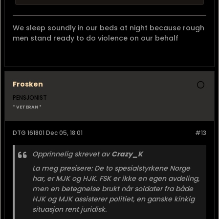
We sleep soundly in our beds at night because rough
men stand ready to do violence on our behalf
Frosken
PENSJONIST
* VETERAN *
DTG 161801 Dec 05, 18:01
#13
Opprinnelig skrevet av
Crazy_K
La meg presisere: De to spesialstyrkene Norge
har, er MJK og HJK. FSK er ikke en egen avdeling,
men en betegnelse brukt når soldater fra både
HJK og MJK assisterer politiet, en ganske kinkig
situasjon rent juridisk.