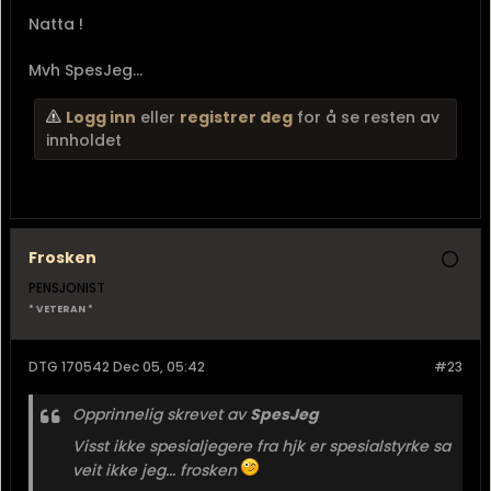
Natta !
Mvh SpesJeg...
Logg inn
eller
registrer deg
for å se resten av
innholdet
Frosken
PENSJONIST
* VETERAN *
DTG 170542 Dec 05, 05:42
#23
Opprinnelig skrevet av
SpesJeg
Visst ikke spesialjegere fra hjk er spesialstyrke sa
veit ikke jeg... frosken