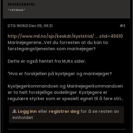
RESERVEBEFAL
* VETERAN *
DTG 160631 Dec 05, 06:31
#3
http://www.mil.no/sjo/keskdr/kyststrid/ ... stid=45610
Marinejegerene...Vet du forresten at du kan ta
førstegangstjenesten som marinejeger?
Dette er også hentet fra MJKs sider.
"Hva er forskjellen på kystjeger og marinejeger?
Kystjegerkommandoen og Marinejegerkommandoen
er to helt forskjellige avdelinger. Kystjegere er
regulære styrker som er spesielt egnet til å føre stri...
Logg inn
eller
registrer deg
for å se resten av
innholdet