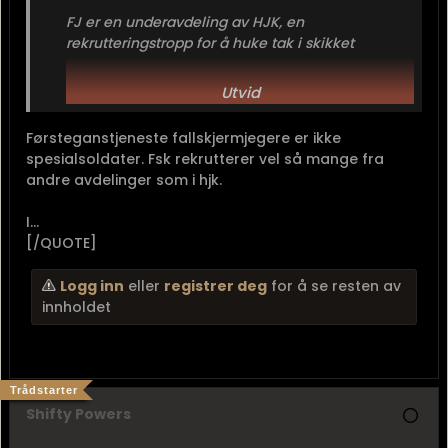
FJ er en underavdeling av HJK, en
rekrutteringstropp for å huke tak i skikket
vernepliktig personell til videre tjeneste ved HJK.
Utvid
Førsteganstjeneste fallskjermjegere er ikke
spesialsoldater. Fsk rekrutterer vel så mange fra
andre avdelinger som i hjk.
I...
[/QUOTE]
Logg inn
eller
registrer deg
for å se resten av
innholdet
Trådstarter
Shifty Powers