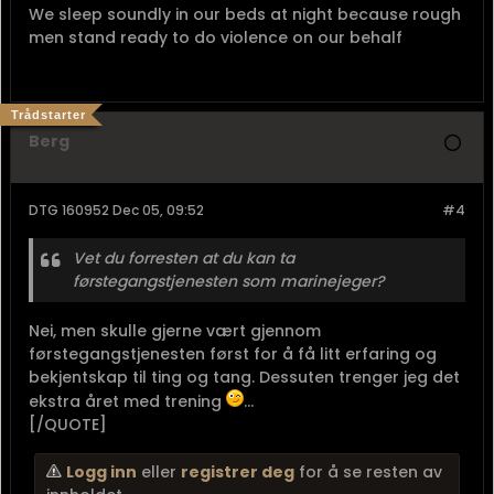
We sleep soundly in our beds at night because rough
men stand ready to do violence on our behalf
Trådstarter
Berg
DTG 160952 Dec 05, 09:52
#4
Vet du forresten at du kan ta
førstegangstjenesten som marinejeger?
Nei, men skulle gjerne vært gjennom
førstegangstjenesten først for å få litt erfaring og
bekjentskap til ting og tang. Dessuten trenger jeg det
ekstra året med trening
...
[/QUOTE]
Logg inn
eller
registrer deg
for å se resten av