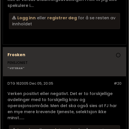
spekulere i....
Logg inn
eller
registrer deg
for å se resten av
innholdet
Frosken
PENSJONIST
* VETERAN *
DTG 162005 Dec 05, 20:05
#20
Verken positivt eller negativt. Det er to forskjellige
avdelinger med to forskjellig krav og
operasjonsområde. Men det ska også sies at FJ har
en mye mere krevende tjeneste, selektsjon ikke
minst......