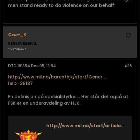
men stand ready to do violence on our behalf
Crazy_K
RESERVEBEFAL
* VETERAN *
DTG 161854 Dec 05, 18:54
#16
http://www.mil.no/haren/hjk/start/Gener ...
leID=38187
En definisjon på spesialstyrker... Her står det også at
FSK er en underavdeling av HJK.
http://www.mil.no/start/article.jhtml?articleID=34057