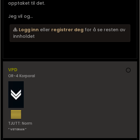
opptaket til det.
Jeg vil og...
Logg inn
eller
registrer deg
for å se resten av
innholdet
VPD
OR-4 Korporal
TJUTT: Norm
* VETERAN *