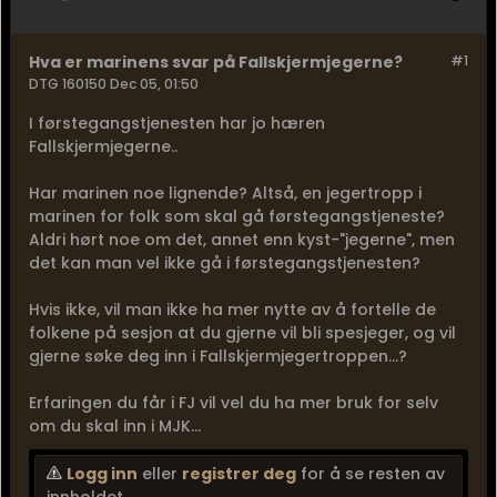
Hva er marinens svar på Fallskjermjegerne?
#1
DTG 160150 Dec 05, 01:50
I førstegangstjenesten har jo hæren
Fallskjermjegerne..
Har marinen noe lignende? Altså, en jegertropp i
marinen for folk som skal gå førstegangstjeneste?
Aldri hørt noe om det, annet enn kyst-"jegerne", men
det kan man vel ikke gå i førstegangstjenesten?
Hvis ikke, vil man ikke ha mer nytte av å fortelle de
folkene på sesjon at du gjerne vil bli spesjeger, og vil
gjerne søke deg inn i Fallskjermjegertroppen...?
Erfaringen du får i FJ vil vel du ha mer bruk for selv
om du skal inn i MJK...
Logg inn
eller
registrer deg
for å se resten av