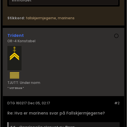
innholdet
Stikkord:
fallskjermjegerne
,
marinens
Trident
OR-4 Konstabel
TJUTT: Under norm
* VETERAN *
DTG 160217 Dec 05, 02:17
#2
Re: Hva er marinens svar på Fallskjermjegerne?