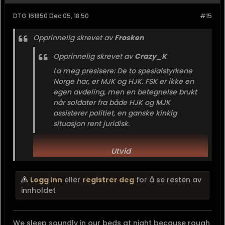
DTG 161850 Dec 05, 18:50
#15
Opprinnelig skrevet av
Frosken
Opprinnelig skrevet av
Crazy_K
La meg presisere: De to spesialstyrkene
Norge har, er MJK og HJK. FSK er ikke en
egen avdeling, men en betegnelse brukt
når soldater fra både HJK og MJK
assisterer politiet, en ganske kinkig
situasjon rent juridisk.
FJ er en underavdeling av HJK, en
Utvid
rekrutteringstropp for å huke tak i skikket
vernepliktig personell til videre tjeneste
Utvid
ved HJK.
Logg inn
eller
registrer deg
for å se resten av
innholdet
Førsteganstjeneste fallskjermjegere er ikke
spesialsoldater. Fsk rekrutterer vel så mange fra
andre avdelinger som...
We sleep soundly in our beds at night because rough