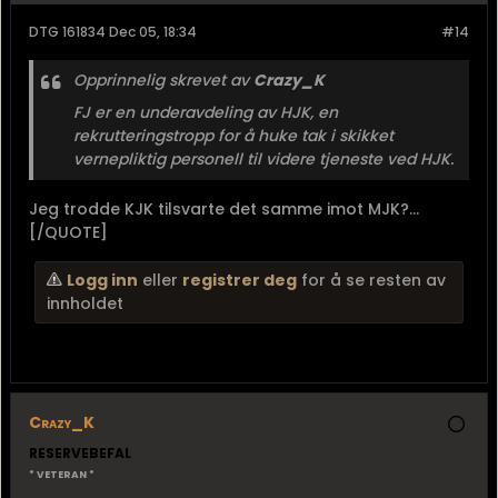
DTG 161834 Dec 05, 18:34
#14
Opprinnelig skrevet av
Crazy_K
FJ er en underavdeling av HJK, en
rekrutteringstropp for å huke tak i skikket
vernepliktig personell til videre tjeneste ved HJK.
Jeg trodde KJK tilsvarte det samme imot MJK?...
[/QUOTE]
Logg inn
eller
registrer deg
for å se resten av
innholdet
Crazy_K
RESERVEBEFAL
* VETERAN *