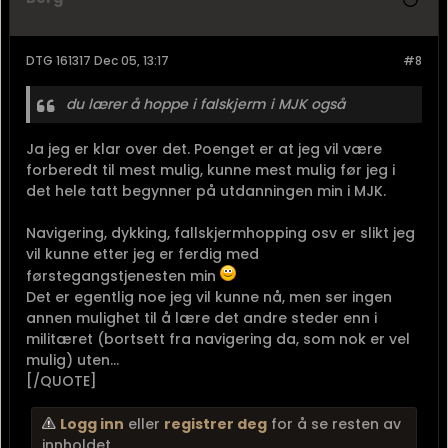
DTG 161317 Dec 05, 13:17
#8
du lærer å hoppe i falskjerm i MJK også
Ja jeg er klar over det. Poenget er at jeg vil være
forberedt til mest mulig, kunne mest mulig før jeg i
det hele tatt begynner på utdanningen min i MJK.
Navigering, dykking, fallskjermhopping osv er slikt jeg
vil kunne etter jeg er ferdig med
førstegangstjenesten min
Det er egentlig noe jeg vil kunne nå, men ser ingen
annen mulighet til å lære det andre steder enn i
militæret (bortsett fra navigering da, som nok er vel
mulig) uten...
[/QUOTE]
Logg inn
eller
registrer deg
for å se resten av
innholdet