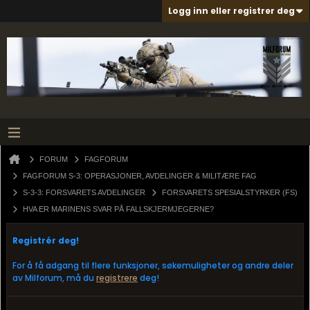
Logg inn eller registrer deg
FORUM
FAGFORUM
FAGFORUM S-3: OPERASJONER, AVDELINGER & MILITÆRE FAG
S-3-3: FORSVARETS AVDELINGER
FORSVARETS SPESIALSTYRKER (FS)
HVA ER MARINENS SVAR PÅ FALLSKJERMJEGERNE?
Registrér deg!
For å få adgang til flere funksjoner, søkemuligheter og andre deler
av Milforum, må du
registrere
deg!