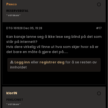
Princo
RESERVEBEFAL
* VETERAN *
DTG 161928 Dec 05, 19:28
#17
Kan kansje lønne seg å ikke lese seg blind på det som
står på internett?
Hvis dere virkelig vil finne ut hva som skjer hvor så er
det bare en måte å gjøre det på......
Logg inn
eller
registrer deg
for å se resten av
innholdet
klorIN
PENSJONIST
* VETERAN *