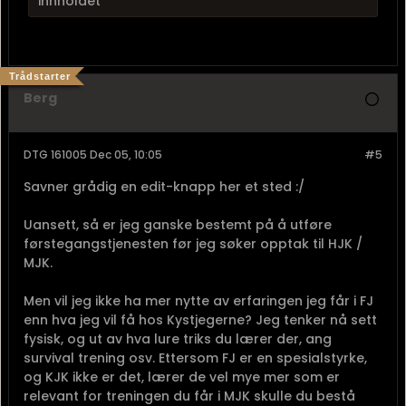
innholdet
Trådstarter
Berg
DTG 161005 Dec 05, 10:05
#5
Savner grådig en edit-knapp her et sted :/
Uansett, så er jeg ganske bestemt på å utføre
førstegangstjenesten før jeg søker opptak til HJK /
MJK.
Men vil jeg ikke ha mer nytte av erfaringen jeg får i FJ
enn hva jeg vil få hos Kystjegerne? Jeg tenker nå sett
fysisk, og ut av hva lure triks du lærer der, ang
survival trening osv. Ettersom FJ er en spesialstyrke,
og KJK ikke er det, lærer de vel mye mer som er
relevant for treningen du får i MJK skulle du bestå