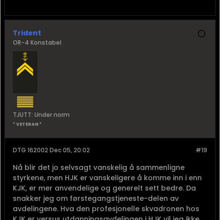
Trident
OR-4 Konstabel
TJUTT: Under norm
* VETERAN *
DTG 162002 Dec 05, 20:02
#19
Nå blir det jo selvsagt vanskelig å sammenligne
styrkene, men HJK er vanskeligere å komme inn i enn
KJK, er mer anvendelige og generelt sett bedre. Da
snakker jeg om førstegangstjeneste-delen av
avdelingene. Hva den profesjonelle skvadronen hos
KJK er versus utdanningsavdelingen i HJK vil jeg ikke