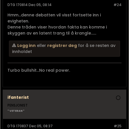
DTG 170814 Dec 05, 08:14
#24
Hmm...denne debatten vil visst fortsette inn i
evigheten.
Denne tråden viser hvordan fakta kan komme i
skyggen av en latent trang til å krangle......
Logg inn
eller
registrer deg
for å se resten av
innholdet
Turbo bullshit...No real power.
ifanterist
PENSJONIST
* VETERAN *
DTG 170837 Dec 05, 08:37
#25