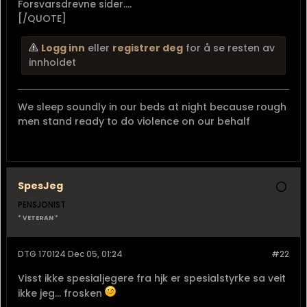
Forsvarsdrevne sider....
[/QUOTE]
Logg inn
eller
registrer deg
for å se resten av
innholdet
We sleep soundly in our beds at night because rough
men stand ready to do violence on our behalf
SpesJeg
PENSJONIST
* VETERAN *
DTG 170124 Dec 05, 01:24
#22
Visst ikke spesialjegere fra hjk er spesialstyrke sa veit
ikke jeg... frosken