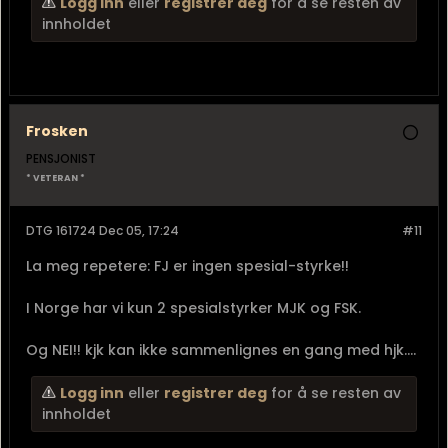
Fallskjermjegertroppen...?
Logg inn
eller
registrer deg
for å se resten av
innholdet
Erfaringen du får i...
Frosken
PENSJONIST
* VETERAN *
DTG 161724 Dec 05, 17:24
#11
La meg repetere: FJ er ingen spesial-styrke!!
I Norge har vi kun 2 spesialstyrker MJK og FSK.
Og NEI!! kjk kan ikke sammenlignes en gang med hjk....
Logg inn
eller
registrer deg
for å se resten av
innholdet