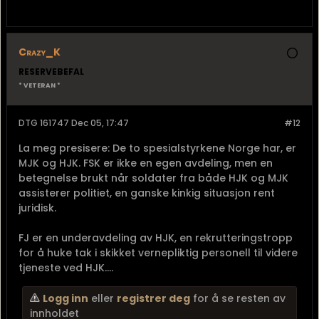
Crazy_K
RESERVEBEFAL
* VETERAN *
DTG 161747 Dec 05, 17:47
#12
La meg presisere: De to spesialstyrkene Norge har, er
MJK og HJK. FSK er ikke en egen avdeling, men en
betegnelse brukt når soldater fra både HJK og MJK
assisterer politiet, en ganske kinkig situasjon rent
juridisk.
FJ er en underavdeling av HJK, en rekrutteringstropp
for å huke tak i skikket vernepliktig personell til videre
tjeneste ved HJK....
Logg inn
eller
registrer deg
for å se resten av
innholdet