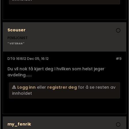
Scouser
PENSJONIST
* VETERAN *
DTG 161612 Dec 05, 16:12
#9
Du vil nok få kjørt deg i hvilken som helst jeger
avdeling.......
Logg inn
eller
registrer deg
for å se resten av
innholdet
my_fenrik