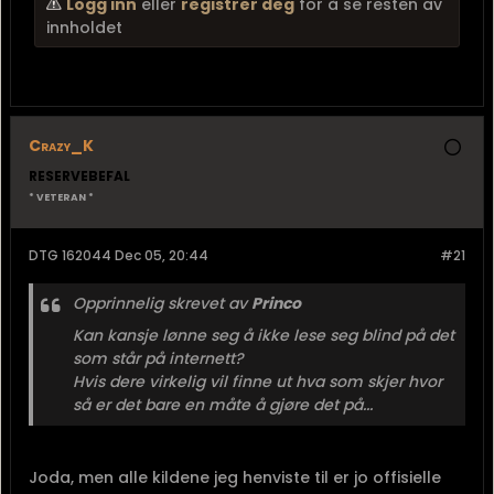
Logg inn
eller
registrer deg
for å se resten av
innholdet
Crazy_K
RESERVEBEFAL
* VETERAN *
DTG 162044 Dec 05, 20:44
#21
Opprinnelig skrevet av
Princo
Kan kansje lønne seg å ikke lese seg blind på det
som står på internett?
Hvis dere virkelig vil finne ut hva som skjer hvor
så er det bare en måte å gjøre det på...
Joda, men alle kildene jeg henviste til er jo offisielle