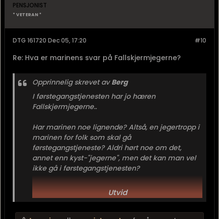
PENSJONIST
* VETERAN *
DTG 161720 Dec 05, 17:20
#10
Re: Hva er marinens svar på Fallskjermjegerne?
Opprinnelig skrevet av
Berg
I førstegangstjenesten har jo hæren
Fallskjermjegerne..
Har marinen noe lignende? Altså, en jegertropp i
marinen for folk som skal gå
førstegangstjeneste? Aldri hørt noe om det,
annet enn kyst-"jegerne", men det kan man vel
ikke gå i førstegangstjenesten?
Hvis ikke, vil man ikke ha mer nytte av å fortelle
Utvid
de folkene på sesjon at du gjerne vil bli
spesjeger, og vil gjerne søke deg inn i