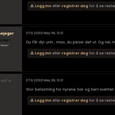
Logg inn
eller
registrer deg
for å se reste
sejeger
DTG 221321 May 06, 13:21
JONIST
Du får dyr urin... mao, du pisser det ut. Og nei, n
TERAN *
Logg inn
eller
registrer deg
for å se reste
rutt`n
DTG 221321 May 06, 13:21
Stor belastning for nyrene, har og hørt svetten
Logg inn
eller
registrer deg
for å se reste