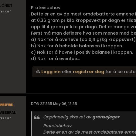
JONIST
Proteinbehov
TERAN *
Dette er en av de mest omdebatterte emnene i
at 0,36 gram pr kilo kroppsvekt pr døgn er til
opp til 4 gram pr kilo pr døgn. Det er mange 
Først må man definere hva som menes med be
a) Nok for å overleve (ca 0,4 g/kg kroppsvekt)
b) Nok for å beholde balansen i kroppen.
c) Nok for å havne i positiv balanse i kroppen.
d) Nok for å eventue...
Logg inn
eller
registrer deg
for å se reste
refire
DTG 221335 May 06, 13:35
VEBEFAL
Opprinnelig skrevet av
grensejeger
TERAN *
Proteinbehov
Dette er en av de mest omdebatterte emnen