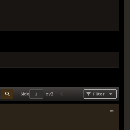
Side
av
2
Filter
#1