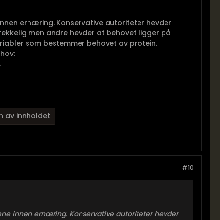
nnen ernæring. Konservative autoriteter hevder
strekkelig men andre hevder at behovet ligger på
variabler som bestemmer behovet av protein.
hov:
.
n av innholdet
#10
e innen ernæring. Konservative autoriteter hevder