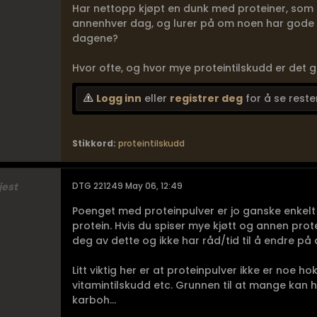
Har nettopp kjøpt en dunk med proteiner, som s
annenhver dag, og lurer på om noen har gode ti
dagene?
Hvor ofte, og hvor mye proteintilskudd er det gun
Logg inn
eller
registrer deg
for å se reste
Stikkord:
proteintilskudd
jest
DTG 221249 May 06, 12:49
Poenget med proteinpulver er jo ganske enkelt å
protein. Hvis du spiser mye kjøtt og annen protei
deg av dette og ikke har råd/tid til å endre på 
Litt viktig her er at proteinpulver ikke er noe h
vitamintilskudd etc. Grunnen til at mange kan ha
karboh...