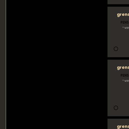
gren
PENS
* VE
gren
PENS
* VE
gren