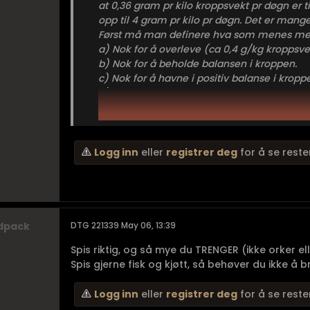
at 0,36 gram pr kilo kroppsvekt pr døgn er 
opp til 4 gram pr kilo pr døgn. Det er man
Først må man definere hva som menes me
a) Nok for å overleve (ca 0,4 g/kg kroppsve
b) Nok for å beholde balansen i kroppen.
c) Nok for å havne i positiv balanse i kropp
d) Nok fo...
Logg inn
eller
registrer deg
for å se reste
dpack
DTG 221339 May 06, 13:39
Spis riktig, og så mye du TRENGER (ikke orker elle
Spis gjerne fisk og kjøtt, så behøver du ikke å br
Logg inn
eller
registrer deg
for å se reste