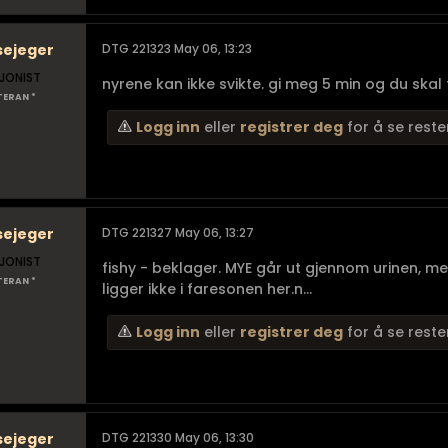
sejeger
DTG 221323 May 06, 13:23
JONIST
nyrene kan ikke svikte. gi meg 5 min og du skal
TERAN *
Logg inn
eller
registrer deg
for å se reste
sejeger
DTG 221327 May 06, 13:27
JONIST
fishy - beklager. MYE går ut gjennom urinen, me
TERAN *
ligger ikke i faresonen her.n...
Logg inn
eller
registrer deg
for å se reste
sejeger
DTG 221330 May 06, 13:30