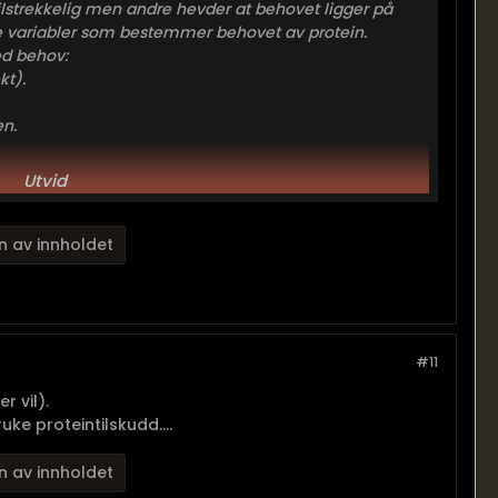
tilstrekkelig men andre hevder at behovet ligger på
ge variabler som bestemmer behovet av protein.
d behov:
kt).
en.
Utvid
n av innholdet
#11
r vil).
uke proteintilskudd....
n av innholdet