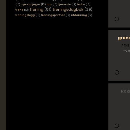
(10)
spesialjeger
(13)
tips
(16)
tjeneste
(19)
tmbn
(18)
trening
(51)
treningsdagbok
(29)
trene
(12)
treningslogg
(10)
treningspartner
(17)
utdanning
(12)
gren
PENS
* VE
Rek