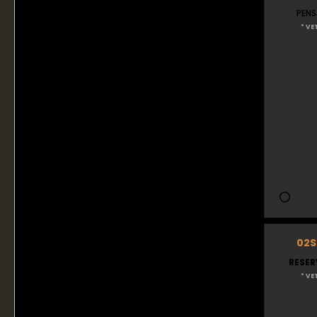
PENS
* VE
02Su
RESER
* VE