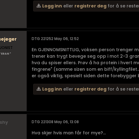
Logg inn
eller
registrer deg
for å se reste
sejeger
DTG 221252 May 06, 12:52
JONIST
En GJENNOMSNITTLIG, voksen person trenger min
TERAN *
trener kan trygt bevege seg opp i mot 2-3 gra
hva du spiser ellers. Prøv å ha protein i hvert 
fingrene" (samme sizen som en biff/kyllingfile
er også viktig, spesielt siden dette forebygger b
Logg inn
eller
registrer deg
for å se reste
ishy
DTG 221308 May 06, 13:08
Hva skjer hvis man får for mye?...