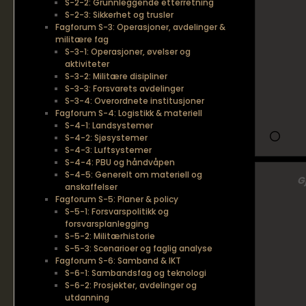
S-2-2: Grunnleggende etterretning
S-2-3: Sikkerhet og trusler
Fagforum S-3: Operasjoner, avdelinger &
militære fag
S-3-1: Operasjoner, øvelser og
aktiviteter
S-3-2: Militære disipliner
S-3-3: Forsvarets avdelinger
S-3-4: Overordnete institusjoner
Fagforum S-4: Logistikk & materiell
S-4-1: Landsystemer
S-4-2: Sjøsystemer
S-4-3: Luftsystemer
S-4-4: PBU og håndvåpen
S-4-5: Generelt om materiell og
G
anskaffelser
Fagforum S-5: Planer & policy
S-5-1: Forsvarspolitikk og
forsvarsplanlegging
S-5-2: Militærhistorie
S-5-3: Scenarioer og faglig analyse
Fagforum S-6: Samband & IKT
S-6-1: Sambandsfag og teknologi
S-6-2: Prosjekter, avdelinger og
utdanning