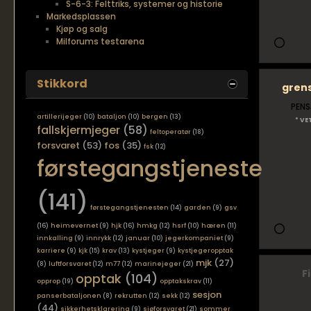
S-6-3: Felttriks, systemer og historie
Markedsplassen
Kjøp og salg
Milforums testarena
Stikkord
gren
PENS
artillerijeger
(10)
bataljon
(10)
bergen
(13)
* VE
fallskjermjeger
(58)
feltoperatør
(18)
forsvaret
(53)
fos
(35)
fsk
(12)
førstegangstjeneste
(141)
førstegangstjenesten
(14)
garden
(9)
gsv
(16)
heimevernet
(9)
hjk
(16)
hmkg
(12)
hsrf
(10)
hæren
(11)
innkalling
(9)
innrykk
(12)
januar
(10)
jegerkompaniet
(9)
karriere
(9)
kjk
(15)
krav
(13)
kystjeger
(9)
kystjegeropptak
mjk
(27)
(8)
luftforsvaret
(12)
m77
(12)
marinejeger
(21)
F
opptak
(104)
opprop
(19)
opptakskrav
(11)
sesjon
panserbataljonen
(8)
rekrutten
(12)
sekk
(12)
(44)
sikkerhetsklarering
(9)
sjøforsvaret
(21)
sommer