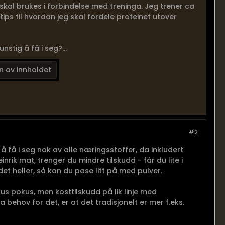
kal brukes i forbindelse med treninga. Jeg trener ca
ps til hvordan jeg skal fordele proteinet utover
stig å få i seg?...
n av innholdet
#2
 få i seg nok av alle næringsstoffer, da inkludert
nrik mat, trenger du mindre tilskudd - får du lite i
det heller, så kan du pøse litt på med pulver.
okus pokus, men kosttilskudd på lik linje med
 behov for det, er at det tradisjonelt er mer f.eks.