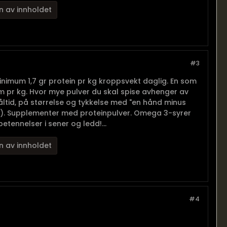
n av innholdet
#3
imum 1,7 gr protein pr kg kroppsvekt daglig. En som
m pr kg. Hvor mye pulver du skal spise avhenger av
måltid, på størrelse og tykkelse med "en hånd minus
t..). Supplementer med proteinpulver. Omega 3-syrer
etennelser i sener og ledd!...
n av innholdet
#4