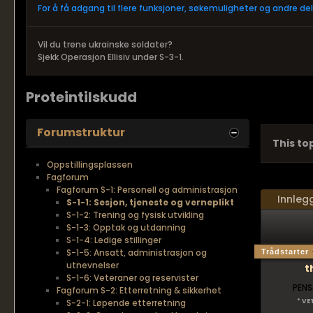
For å få adgang til flere funksjoner, søkemuligheter og andre d
Vil du trene ukrainske soldater?
Sjekk Operasjon Ellisiv under S-3-1.
Proteintilskudd
Forumstruktur
This top
Oppstillingsplassen
Fagforum
Fagforum S-1: Personell og administrasjon
Innleg
S-1-1: Sesjon, tjeneste og verneplikt
S-1-2: Trening og fysisk utvikling
S-1-3: Opptak og utdanning
S-1-4: Ledige stillinger
S-1-5: Ansatt, administrasjon og
Trådstarter
utnevnelser
t
S-1-6: Veteraner og reservister
PENS
Fagforum S-2: Etterretning & sikkerhet
S-2-1: Løpende etterretning
* VE