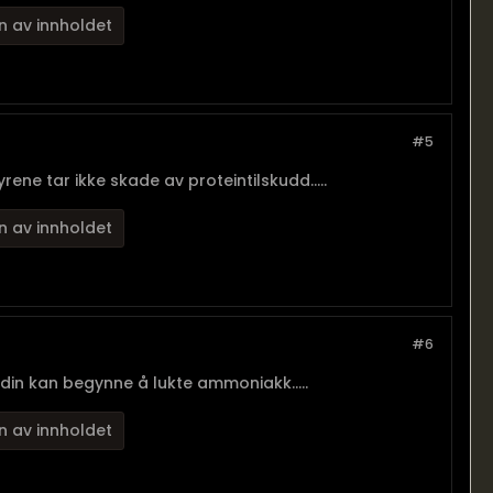
n av innholdet
#5
yrene tar ikke skade av proteintilskudd.....
n av innholdet
#6
 din kan begynne å lukte ammoniakk.....
n av innholdet