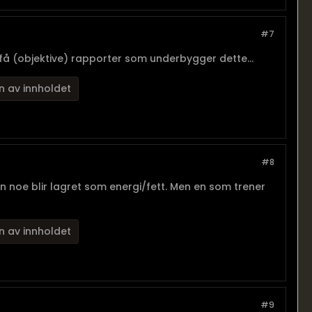
#7
 få (objektive) rapporter som underbygger dette...
n av innholdet
#8
n noe blir lagret som energi/fett. Men en som trener
n av innholdet
#9