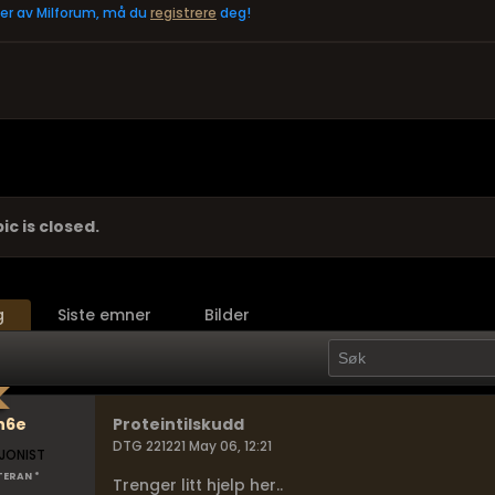
eler av Milforum, må du
registrere
deg!
ic is closed.
g
Siste emner
Bilder
h6e
Proteintilskudd
DTG 221221 May 06, 12:21
JONIST
TERAN *
Trenger litt hjelp her..