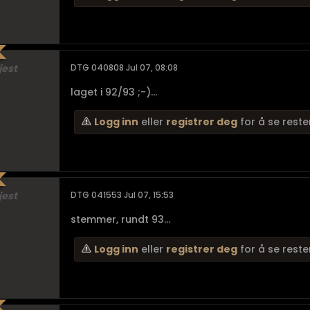
jest
DTG 040808 Jul 07, 08:08
laget i 92/93 ;-)...
Logg inn
eller
registrer deg
for å se reste
jest
DTG 041553 Jul 07, 15:53
stemmer, rundt 93...
Logg inn
eller
registrer deg
for å se reste