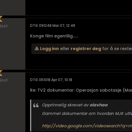
jest
DTG 091248 Mar 07, 12:48
Konge film egentilig......
Logg inn
eller
registrer deg
for å se reste
jest
DTG 051018 Apr 07, 10:18
Re: TV2 dokumentar: Operasjon sabotasje (Mar
Opprinnelig skrevet av
olavhaa
Gammel dokumentar om hvordan MJK utfører
http://video.google.com/videosearch?q=