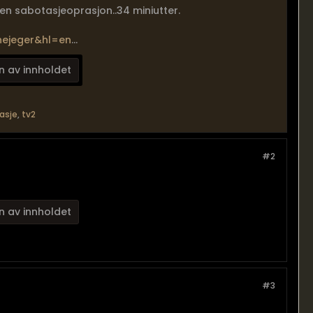
 sabotasjeoprasjon..34 miniutter.
nejeger&hl=en
...
n av innholdet
asje
,
tv2
#2
n av innholdet
#3