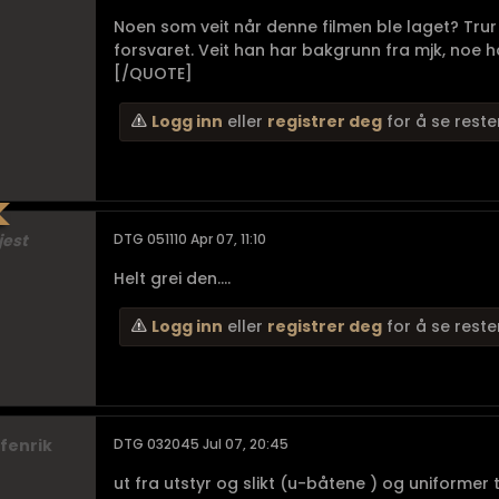
Noen som veit når denne filmen ble laget? Trur j
forsvaret. Veit han har bakgrunn fra mjk, noe han
[/QUOTE]
Logg inn
eller
registrer deg
for å se reste
jest
DTG 051110 Apr 07, 11:10
Helt grei den....
Logg inn
eller
registrer deg
for å se reste
fenrik
DTG 032045 Jul 07, 20:45
ut fra utstyr og slikt (u-båtene ) og uniformer tid