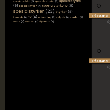
spesialstyrke
spesialsoldat
(5)
spesialsoldater
(3)
(6)
spesialstyrkene
(8)
spesialstyrken
(4)
spesialstyrker
(23)
styrker
(8)
Trådstarter
tv
(6)
tjeneste
(4)
utdanning
(3)
valgets
(4)
verden
(2)
G
video:
(4)
videoer
(3)
åpenhet
(3)
Trådstarter
G