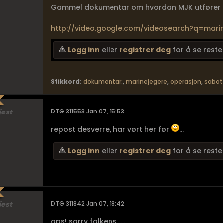
Gammel dokumentar om hvordan MJK utfører en
http://video.google.com/videosearch?q=mari
Logg inn
eller
registrer deg
for å se reste
Stikkord:
dokumentar:
,
marinejegere
,
operasjon
,
sabot
jest
DTG 311553 Jan 07, 15:53
repost desverre, har vørt her før
...
Logg inn
eller
registrer deg
for å se reste
jest
DTG 311842 Jan 07, 18:42
ops! sorry folkens......