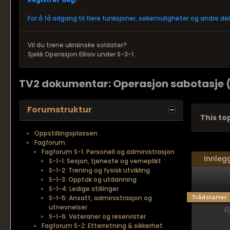
For å få adgang til flere funksjoner, søkemuligheter og andre d
Vil du trene ukrainske soldater?
Sjekk Operasjon Ellisiv under S-3-1.
TV2 dokumentar: Operasjon sabotasje 
Forumstruktur
This top
Oppstillingsplassen
Fagforum
Fagforum S-1: Personell og administrasjon
Innleg
S-1-1: Sesjon, tjeneste og verneplikt
S-1-2: Trening og fysisk utvikling
S-1-3: Opptak og utdanning
S-1-4: Ledige stillinger
S-1-5: Ansatt, administrasjon og
Trådstarter
utnevnelser
G
S-1-6: Veteraner og reservister
Fagforum S-2: Etterretning & sikkerhet