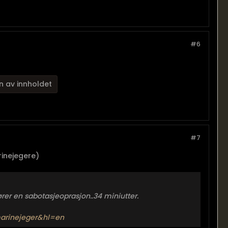
#6
n av innholdet
#7
inejegere)
 en sabotasjeoprasjon..34 miniutter.
marinejeger&hl=en