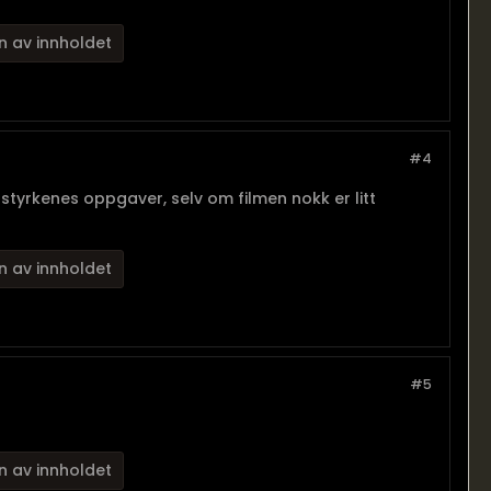
n av innholdet
#4
alstyrkenes oppgaver, selv om filmen nokk er litt
n av innholdet
#5
n av innholdet