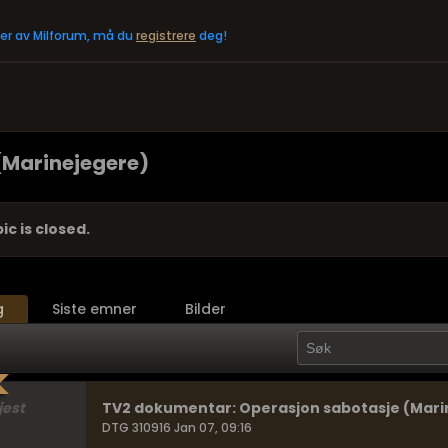
eler av Milforum, må du
registrere
deg!
(Marinejegere)
ic is closed.
g
Siste emner
Bilder
jest
TV2 dokumentar: Operasjon sabotasje (Mari
DTG 310916 Jan 07, 09:16