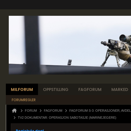
MILFORUM
OPPSTILLING
FAGFORUM
MARKED
FORUMREGLER
FORUM
FAGFORUM
FAGFORUM S-3: OPERASJONER, AVDEL
TV2 DOKUMENTAR: OPERASJON SABOTASJE (MARINEJEGERE)
Registrér deg!