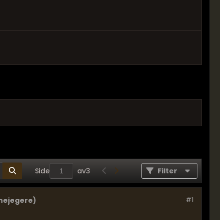
Side
av
3
Filter
nejegere)
#1