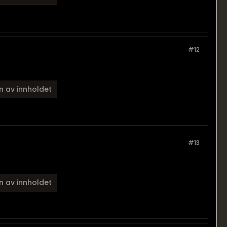
#12
n av innholdet
#13
n av innholdet