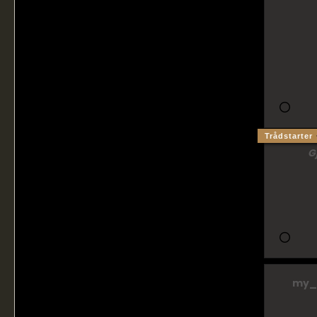
Trådstarter
G
my_