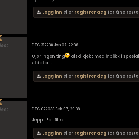
Logg inn
eller
registrer deg
for å se reste
jest
DTG 312238 Jan 07, 22:38
Gjør ingen ting
altid kjekt med inblikk i spesi
utdatert...
Logg inn
eller
registrer deg
for å se reste
jest
DTG 022038 Feb 07, 20:38
Jepp.. Fet film......
Logg inn
eller
registrer deg
for å se reste