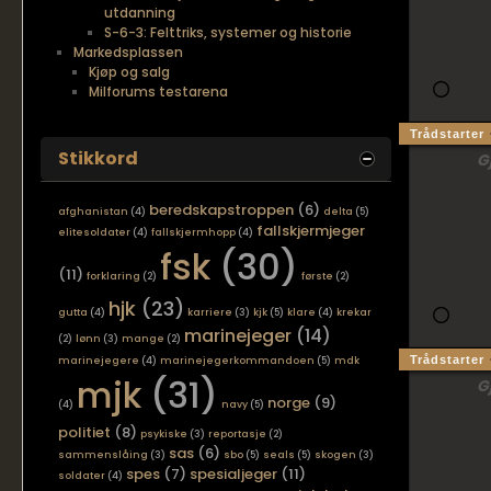
utdanning
S-6-3: Felttriks, systemer og historie
Markedsplassen
Kjøp og salg
Milforums testarena
Trådstarter
Stikkord
G
beredskapstroppen
(6)
afghanistan
(4)
delta
(5)
fallskjermjeger
elitesoldater
(4)
fallskjermhopp
(4)
fsk
(30)
(11)
forklaring
(2)
første
(2)
hjk
(23)
gutta
(4)
karriere
(3)
kjk
(5)
klare
(4)
krekar
marinejeger
(14)
(2)
lønn
(3)
mange
(2)
Trådstarter
marinejegere
(4)
marinejegerkommandoen
(5)
mdk
mjk
(31)
G
norge
(9)
(4)
navy
(5)
politiet
(8)
psykiske
(3)
reportasje
(2)
sas
(6)
sammenslåing
(3)
sbo
(5)
seals
(5)
skogen
(3)
spes
(7)
spesialjeger
(11)
soldater
(4)