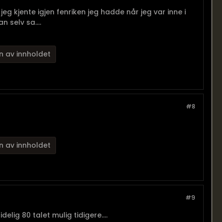
eg kjente igjen fenriken jeg hadde når jeg var inne i
 selv sa....
n av innholdet
#8
n av innholdet
#9
elig 80 talet mulig tidigere....