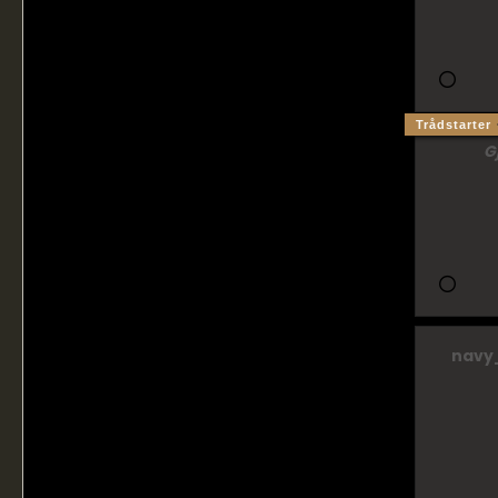
Trådstarter
G
navy