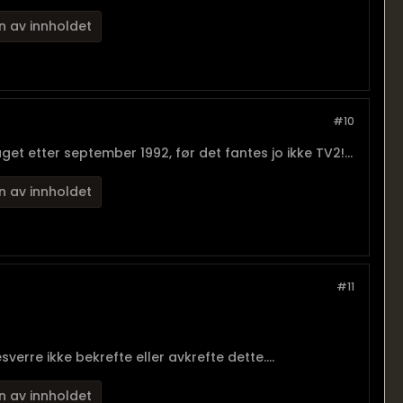
n av innholdet
#10
et etter september 1992, før det fantes jo ikke TV2!...
n av innholdet
#11
sverre ikke bekrefte eller avkrefte dette....
n av innholdet