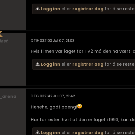
Logg inn
eller
registrer deg
for å se reste
jest
DTG 032103 Jul 07, 21:03
Hvis filmen var laget for TV2 må den ha vært lag
Logg inn
eller
registrer deg
for å se reste
_arena
DTG 032142 Jul 07, 21:42
Hehehe, godt poeng!
Har forresten hørt at den er laget i 1993, kan de
Logg inn
eller
registrer deg
for å se reste