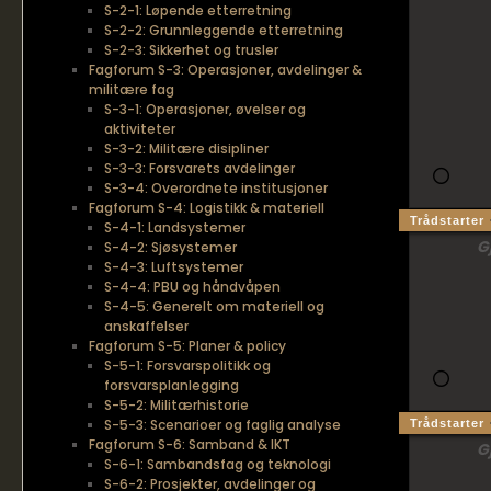
S-2-1: Løpende etterretning
S-2-2: Grunnleggende etterretning
S-2-3: Sikkerhet og trusler
Fagforum S-3: Operasjoner, avdelinger &
militære fag
S-3-1: Operasjoner, øvelser og
aktiviteter
S-3-2: Militære disipliner
S-3-3: Forsvarets avdelinger
S-3-4: Overordnete institusjoner
Fagforum S-4: Logistikk & materiell
Trådstarter
S-4-1: Landsystemer
G
S-4-2: Sjøsystemer
S-4-3: Luftsystemer
S-4-4: PBU og håndvåpen
S-4-5: Generelt om materiell og
anskaffelser
Fagforum S-5: Planer & policy
S-5-1: Forsvarspolitikk og
forsvarsplanlegging
S-5-2: Militærhistorie
S-5-3: Scenarioer og faglig analyse
Trådstarter
Fagforum S-6: Samband & IKT
G
S-6-1: Sambandsfag og teknologi
S-6-2: Prosjekter, avdelinger og