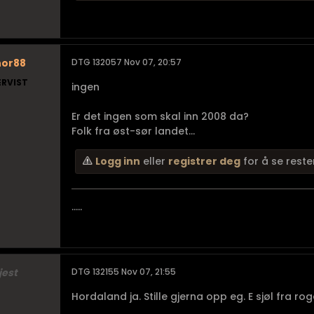
nor88
DTG 132057 Nov 07, 20:57
ERVIST
ingen
Er det ingen som skal inn 2008 da?
Folk fra øst-sør landet...
Logg inn
eller
registrer deg
for å se reste
.....
jest
DTG 132155 Nov 07, 21:55
Hordaland ja. Stille gjerna opp eg. E sjøl fra roga