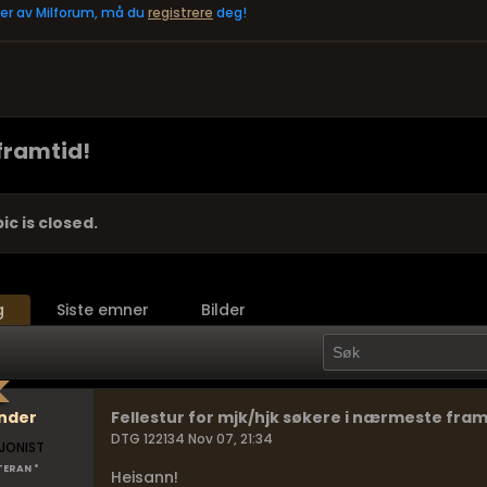
eler av Milforum, må du
registrere
deg!
 framtid!
ic is closed.
g
Siste emner
Bilder
nder
Fellestur for mjk/hjk søkere i nærmeste fram
DTG 122134 Nov 07, 21:34
JONIST
TERAN *
Heisann!