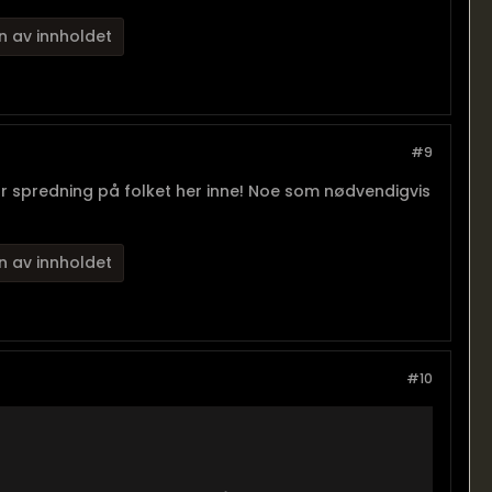
n av innholdet
#9
stor spredning på folket her inne! Noe som nødvendigvis
n av innholdet
#10