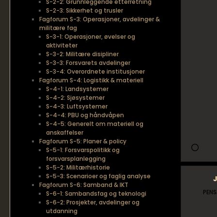
S-2-2: Grunnleggende etterretning
S-2-3: Sikkerhet og trusler
Fagforum S-3: Operasjoner, avdelinger &
militære fag
S-3-1: Operasjoner, øvelser og
aktiviteter
S-3-2: Militære disipliner
S-3-3: Forsvarets avdelinger
S-3-4: Overordnete institusjoner
Fagforum S-4: Logistikk & materiell
S-4-1: Landsystemer
S-4-2: Sjøsystemer
S-4-3: Luftsystemer
S-4-4: PBU og håndvåpen
S-4-5: Generelt om materiell og
anskaffelser
Fagforum S-5: Planer & policy
S-5-1: Forsvarspolitikk og
forsvarsplanlegging
S-5-2: Militærhistorie
S-5-3: Scenarioer og faglig analyse
Fagforum S-6: Samband & IKT
PENS
S-6-1: Sambandsfag og teknologi
S-6-2: Prosjekter, avdelinger og
utdanning