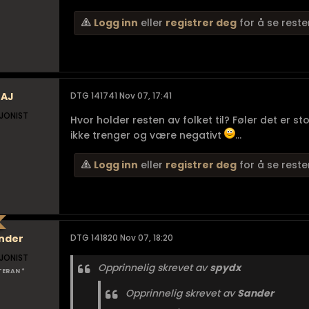
Logg inn
eller
registrer deg
for å se reste
JAJ
DTG 141741 Nov 07, 17:41
JONIST
Hvor holder resten av folket til? Føler det er 
ikke trenger og være negativt
...
Logg inn
eller
registrer deg
for å se reste
nder
DTG 141820 Nov 07, 18:20
JONIST
Opprinnelig skrevet av
spydx
TERAN *
Opprinnelig skrevet av
Sander