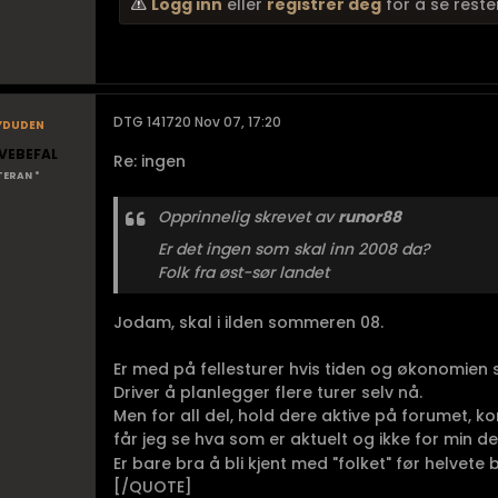
Logg inn
eller
registrer deg
for å se reste
yduden
DTG 141720 Nov 07, 17:20
VEBEFAL
Re: ingen
TERAN *
Opprinnelig skrevet av
runor88
Er det ingen som skal inn 2008 da?
Folk fra øst-sør landet
Jodam, skal i ilden sommeren 08.
Er med på fellesturer hvis tiden og økonomien st
Driver å planlegger flere turer selv nå.
Men for all del, hold dere aktive på forumet, 
får jeg se hva som er aktuelt og ikke for min del
Er bare bra å bli kjent med "folket" før helvete b
[/QUOTE]