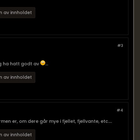
n av innholdet
#3
eg ha hatt godt av
...
n av innholdet
#4
en er, om dere går mye i fjellet, fjellvante, etc....
n av innholdet