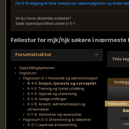
For å få adgang til flere funksjoner, søkemuligheter og andre d
Vil du trene ukrainske soldater?
Sjekk Operasjon Ellisiv under S-3-1.
Fellestur for mjk/hjk søkere i nærmeste
Forumstruktur
This top
Oppstillingsplassen
Fagforum
Fagforum S-1: Personell og administrasjon
Innleg
S-1-1: Sesjon, tjeneste og verneplikt
S-1-2: Trening og fysisk utvikling
S-1-3: Opptak og utdanning
S-1-4: Ledige stillinger
S-1-5: Ansatt, administrasjon og
Trådstarter
utnevnelser
Sa
S-1-6: Veteraner og reservister
PENS
Fagforum S-2: Etterretning & sikkerhet
S-2-1: Løpende etterretning
* VE