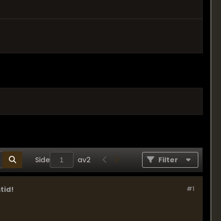
Side
av
2
Filter
tid!
#1