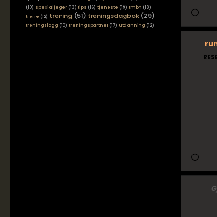
(10)
spesialjeger
(13)
tips
(16)
tjeneste
(19)
tmbn
(18)
trening
(51)
treningsdagbok
(29)
trene
(12)
treningslogg
(10)
treningspartner
(17)
utdanning
(12)
ru
RES
G