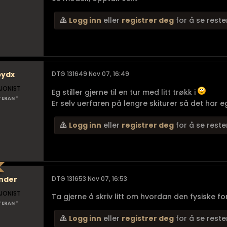
Logg inn
eller
registrer deg
for å se reste
pydx
DTG 131649 Nov 07, 16:49
JONIST
Eg stiller gjerne til en tur med litt trøkk i
TERAN *
Er selv uerfaren på lengre skiturer så det har 
Logg inn
eller
registrer deg
for å se reste
nder
DTG 131653 Nov 07, 16:53
JONIST
Ta gjerne å skriv litt om hvordan den fysiske form
TERAN *
Logg inn
eller
registrer deg
for å se reste