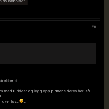
n av innholdet
#8
rekker til.
kom med turideer og legg opp planene deres her, så
.
raker løs...
...