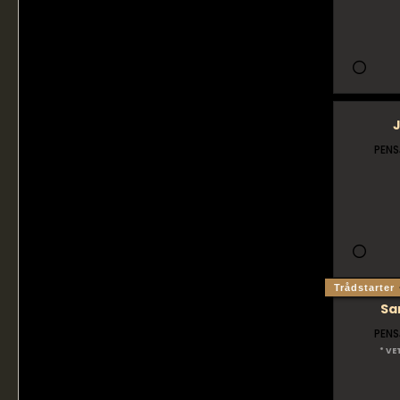
PENS
Trådstarter
Sa
PENS
* VE