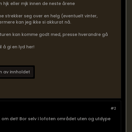
n hjk eller mjk innen de neste årene
e strekker seg over en helg (eventuelt vinter,
rmere kan jeg ikke si akkurat nå.
ne turen kan komme godt med, presse hverandre gå
 å gi en lyd her!
n av innholdet
#2
 om det! Bor selv i lofoten området uten og utdype