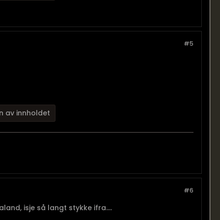
#5
n av innholdet
#6
land, isje så langt stykke ifra....