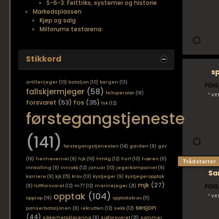
S-6-3: Felttriks, systemer og historie
Markedsplassen
Kjøp og salg
Milforums testarena
Stikkord
s
artillerijeger
(10)
bataljon
(10)
bergen
(13)
PENS
fallskjermjeger
(58)
feltoperatør
(18)
* VE
forsvaret
(53)
fos
(35)
fsk
(12)
førstegangstjeneste
(141)
førstegangstjenesten
(14)
garden
(9)
gsv
(16)
heimevernet
(9)
hjk
(16)
hmkg
(12)
hsrf
(10)
hæren
(11)
Trådstarter
innkalling
(9)
innrykk
(12)
januar
(10)
jegerkompaniet
(9)
Sa
karriere
(9)
kjk
(15)
krav
(13)
kystjeger
(9)
kystjegeropptak
mjk
(27)
PENS
(8)
luftforsvaret
(12)
m77
(12)
marinejeger
(21)
opptak
(104)
* VE
opprop
(19)
opptakskrav
(11)
sesjon
panserbataljonen
(8)
rekrutten
(12)
sekk
(12)
(44)
sikkerhetsklarering
(9)
sjøforsvaret
(21)
sommer