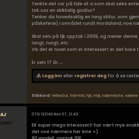
Tenkte det var på tide at vi som skal søke ente
tok oss en skikkelig godtur?
Tenker da hovedsaklig en lang skitur, som gjern
påskeferie) i området rundt Hordaland, noe næ
Skal selv på fjk opptak i 2009, og mener den
langt, tungt, etc.
Vis det er noen som er interessert er det bare til
Er selv 17 år, ...
Logg inn
eller
registrer deg
for å se reste
Stikkord:
fellestur
,
framtid
,
hjk
,
mjk
,
nærmeste
,
søkere
JAJ
DTG 122143 Nov 07, 21:43
JONIST
ER super mega interessert! har vært mye snakk
det noe nærmere her inne =)
90 modell, opptak 09!...