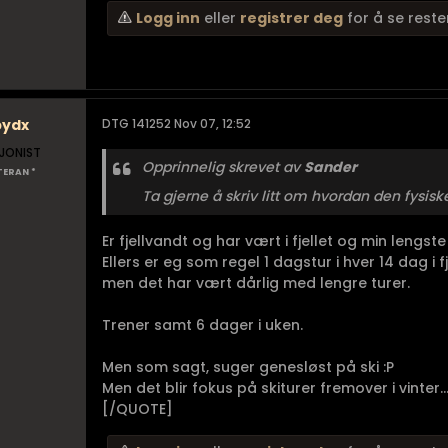
Logg inn
eller
registrer deg
for å se reste
pydx
DTG 141252 Nov 07, 12:52
JONIST
Opprinnelig skrevet av
Sander
TERAN *
Ta gjerne å skriv litt om hvordan den fysiske
Er fjellvandt og har vært i fjellet og min lengste
Ellers er eg som regel 1 dagstur i hver 14 dag i f
men det har vært dårlig med lengre turer.
Trener samt 6 dager i uken.
Men som sagt, suger genesløst på ski :P
Men det blir fokus på skiturer fremover i vinter...
[/QUOTE]