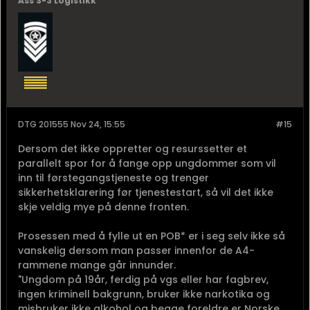
Ass S-3 Logistikk
DTG 201555 Nov 24, 15:55
#15
Dersom det ikke oppretter og resurssetter et
parallelt spor for å fange opp ungdommer som vil
inn til førstegangstjeneste og trenger
sikkerhetsklarering før tjenestestart, så vil det ikke
skje veldig mye på denne fronten.
Prosessen med å fylle ut en POB* er i seg selv ikke så
vanskelig dersom man passer innenfor de A4-
rammene mange går innunder.
"Ungdom på 19år, ferdig på vgs eller har fagbrev,
ingen kriminell bakgrunn, bruker ikke narkotika og
misbruker ikke alkohol og begge foreldre er Norske...