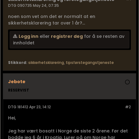
DTG 090735 May 24, 07:35
noen som vet om det er normalt at en
sikkerhetsklarering tar over 1 år?...
Logg inn
eller
registrer deg
for å se resten av
innholdet
Stikkord:
sikkerhetsklarering
,
tipsførstegangstjeneste
Jebote
RESERVIST
DTG 181412 Apr 23, 14:12
#2
Hei,
Jeg har vært bosatt i Norge de siste 2 årene. Før det
bodde jeg 6 år i Kroatia. Lurer på om Norge har