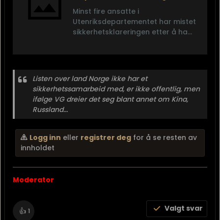
Minst fire ansatte i
Utenriksdepartementet har mistet
sikkerhetsklareringen etter å ha
innledet forhold til personer fra
land Norge ikke har
sikkerhetssamarbeid med, skriver
VG.
Listen over land Norge ikke har et
sikkerhetssamarbeid med, er ikke offentlig, men
ifølge VG dreier det seg blant annet om Kina,
Russland...
Logg inn
eller
registrer deg
for å se resten av
innholdet
Moderator
Valgt svar
👍
1