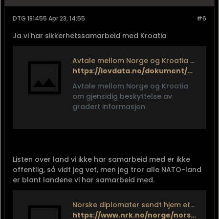
DTG 181455 Apr 23, 14:55
#6
Ja vi har sikkerhetssamarbeid med Kroatia
Avtale mellom Norge og Kroatia om gjensidig beskyttelse av gradert informasjon - Lovdata
https://lovdata.no/dokument/TRAKTAT/traktat/2018-07-03-10
Avtale mellom Norge og Kroatia
om gjensidig beskyttelse av
gradert informasjon
Listen over land vi ikke har samarbeid med er ikke
offentlig, så vidt jeg vet, men jeg tror alle NATO-land
er blant landene vi har samarbeid med.
Norske diplomater sendt hjem etter forbudt romanse
https://www.nrk.no/norge/norske-diplomater-sendt-hjem-etter-forbudt-romanse-1.12030511