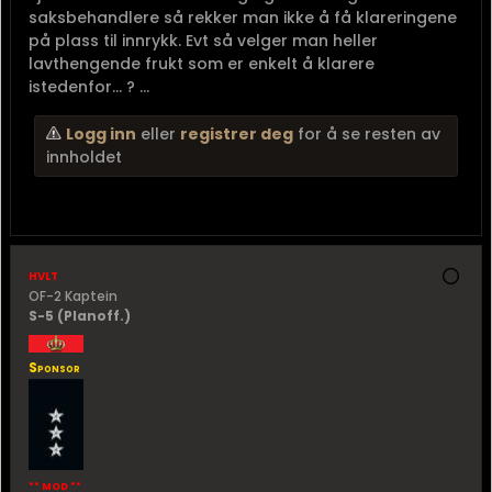
saksbehandlere så rekker man ikke å få klareringene
på plass til innrykk. Evt så velger man heller
lavthengende frukt som er enkelt å klarere
istedenfor... ? ...
Logg inn
eller
registrer deg
for å se resten av
innholdet
hvlt
OF-2 Kaptein
S-5 (Planoff.)
Sponsor
** MOD **