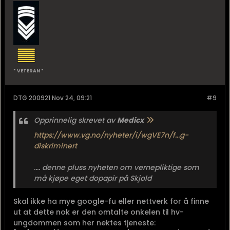
* VETERAN *
DTG 200921 Nov 24, 09:21
#9
Opprinnelig skrevet av
Medicx
https://www.vg.no/nyheter/i/wgVE7n/f...g-
diskriminert
.... denne pluss nyheten om vernepliktige som
må kjøpe eget dopapir på Skjold
Skal ikke ha mye google-fu eller nettverk for å finne
ut at dette nok er den omtalte onkelen til hv-
ungdommen som her nektes tjeneste: