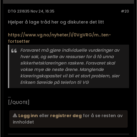
DTG 231635 Nov 24, 16:35
#20
Hjelper å lage tråd her og diskutere det litt
https://www.vg.no/nyheter/i/0VgVRG/m...ten-
fortsetter
Forsvaret må gjøre individuelle vurderinger av
hver sak, og sette av ressurser for å få unna
sikkerhetsklareringen raskere. Forsvaret skal
vokse mye de neste årene. Manglende
klareringskapasitet vil bli et stort problem, sier
Eriksen Søreide på telefon til VG
...
[/QUOTE]
Logg inn
eller
registrer deg
for å se resten av
innholdet