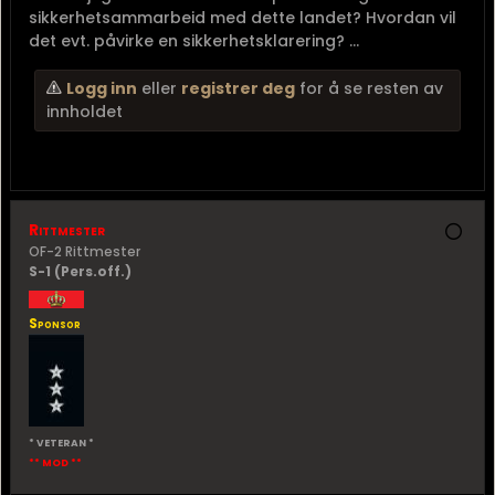
sikkerhetsammarbeid med dette landet? Hvordan vil
det evt. påvirke en sikkerhetsklarering? ...
Logg inn
eller
registrer deg
for å se resten av
innholdet
Rittmester
OF-2 Rittmester
S-1 (Pers.off.)
Sponsor
* VETERAN *
** MOD **