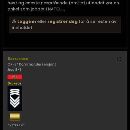
høst og eneste nærstående familie i utlandet var en
onkel som jobbet i NATO......
Logg inn
eller
registrer deg
for å se resten av
innholdet
Sofakriger
OR-8* Kommandérsersjant
Ass S-1
Sponsor
* VETERAN *