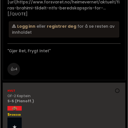
[url]https://www.forsvaret.no/heimevernet/aktuelt/fi
ras-brahimi-tildelt-ntfs-beredskapspris-for-...
[/QUOTE]
Logg inn
eller
registrer deg
for å se resten av
innholdet
"Gjør Ret, Frygt Intet"
👍
4
hvlt
OF-2 Kaptein
S-5 (Planoff.)
Sponsor