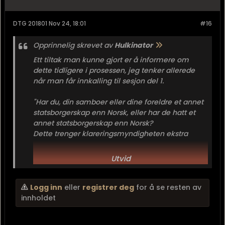
DTG 201801 Nov 24, 18:01
#16
Opprinnelig skrevet av
Hulkinator
Ett tiltak man kunne gjort er å informere om
dette tidligere i prosessen, jeg tenker allerede
når man får innkalling til sesjon del 1.
"Har du, din samboer eller dine foreldre et annet
statsborgerskap enn Norsk, eller har de hatt et
annet statsborgerskap enn Norsk?
Dette trenger klareringsmyndigheten ekstra
behandlingstid for å prosessere, følg
denne
lenken for mer informasjon"
Utvid
Eventuelt at de det gjelder får sendt et eget brev
med hva slags informasjon de skal...
Logg inn
eller
registrer deg
for å se resten av
innholdet