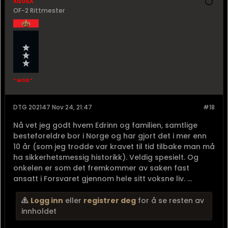
aquila
OF-2 Rittmester
* MOD *
DTG 202147 Nov 24, 21:47
#18
Nå vet jeg godt hvem Edrinn og familien, samtlige
besteforeldre bor i Norge og har gjort det i mer enn
10 år (som jeg trodde var kravet til tid tilbake man må
ha sikkerhetsmessig historikk). Veldig spesielt. Og
onkelen er som det fremkommer av saken fast
ansatt i Forsvaret gjennom hele sitt voksne liv. ...
Logg inn
eller
registrer deg
for å se resten av
innholdet