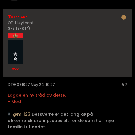
Tusseladd
OF-1 Løytnant
S-2 (E-off)
** MOD **
DTG 091027 May 24, 10:27
#7
Lagde en ny tråd av dette.
- Mod
mil123
Dessverre er det lang kø på
sikkerhetsklarering, spesielt for de som har mye
familie i utlandet.