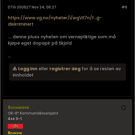
DTG 200627 Nov 24, 06:27
#8
https://www.vg.no/nyheter/i/wgVE7n/f...g-
diskriminert
.... denne pluss nyheten om vernepliktige som må
kjøpe eget dopapir på Skjold
...
Logg inn
eller
registrer deg
for å se resten av
innholdet
Sofakriger
OR-8* Kommandérsersjant
Ass S-1
Sponsor