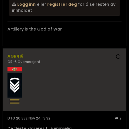
NATO-land som Norge har tett sikkerhetsmesi...
Logg inn
eller
registrer deg
for å se resten av
innholdet
Artillery is the God of War
AGR416
OR-6 Oversersjant
DTG 201332 Nov 24, 13:32
#12
De fleste klareres til Hemmelig.