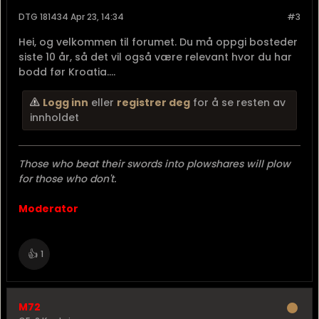
DTG 181434 Apr 23, 14:34
#3
Hei, og velkommen til forumet. Du må oppgi bosteder
siste 10 år, så det vil også være relevant hvor du har
bodd før Kroatia....
Logg inn
eller
registrer deg
for å se resten av
innholdet
Those who beat their swords into plowshares will plow
for those who don't.
Moderator
👍
1
M72