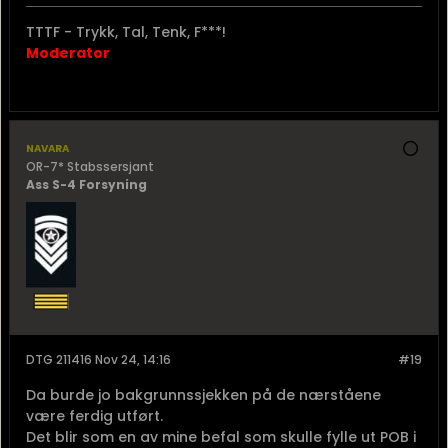
TTTF - Trykk, Tal, Tenk, F***!
Moderator
navara
OR-7* Stabssersjant
Ass S-4 Forsyning
DTG 211416 Nov 24, 14:16
#19
Da burde jo bakgrunnssjekken på de nærståene
være ferdig utført.
Det blir som en av mine befal som skulle fylle ut POB i