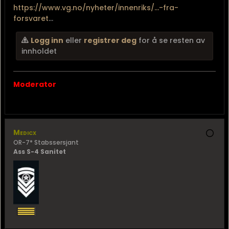
https://www.vg.no/nyheter/innenriks/...-fra-
forsvaret
...
Logg inn
eller
registrer deg
for å se resten av
innholdet
Moderator
Medicx
OR-7* Stabssersjant
Ass S-4 Sanitet