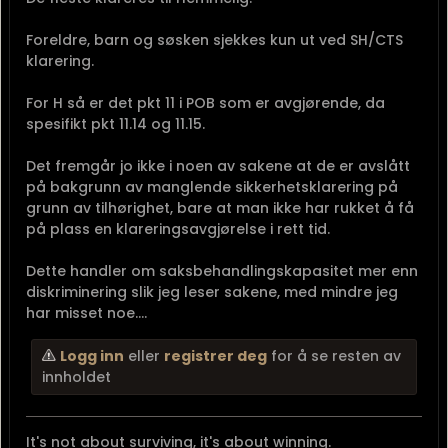
Foreldre, barn og søsken sjekkes kun ut ved SH/CTS
klarering.
For H så er det pkt 11 i POB som er avgjørende, da
spesifikt pkt 11.14 og 11.15.
Det fremgår jo ikke i noen av sakene at de er avslått
på bakgrunn av manglende sikkerhetsklarering på
grunn av tilhørighet, bare at man ikke har rukket å få
på plass en klareringsavgjørelse i rett tid.
Dette handler om saksbehandlingskapasitet mer enn
diskriminering slik jeg leser sakene, med mindre jeg
har misset noe....
Logg inn
eller
registrer deg
for å se resten av
innholdet
It's not about surviving, it's about winning.