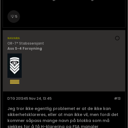
💡
5
navara
OR-7* Stabssersjant
Ass S-4 Forsyning
DTG 201345 Nov 24, 13:45
#13
Jeg tror ikke egentlig problemet er at de ikke kan
sikkerhetsklareres, eller at man ikke vil, men fordi det
kommer såpass mange navn på blokka som må
sjekkes for å få H-klarering og FSA mangler