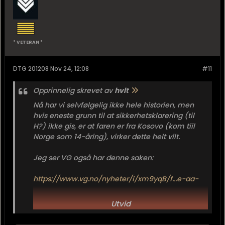
* VETERAN *
DTG 201208 Nov 24, 12:08
#11
Opprinnelig skrevet av
hvlt
Nå har vi selvfølgelig ikke hele historien, men
hvis eneste grunn til at sikkerhetsklarering (til
H?) ikke gis, er at faren er fra Kosovo (kom tiil
Norge som 14-åring), virker dette helt vilt.
Jeg ser VG også har denne saken:
https://www.vg.no/nyheter/i/xm9yqB/f...e-aa-
hylgraate
Utvid
Hvis det som står stemmer, er hun ikke
sikkerhetsklarert fordi foreldrene er fra Litauen, et