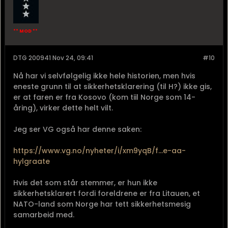
** MOD **
DTG 200941 Nov 24, 09:41
#10
Nå har vi selvfølgelig ikke hele historien, men hvis
eneste grunn til at sikkerhetsklarering (til H?) ikke gis,
er at faren er fra Kosovo (kom tiil Norge som 14-
åring), virker dette helt vilt.
Jeg ser VG også har denne saken:
https://www.vg.no/nyheter/i/xm9yqB/f...e-aa-
hylgraate
Hvis det som står stemmer, er hun ikke
sikkerhetsklarert fordi foreldrene er fra Litauen, et
NATO-land som Norge har tett sikkerhetsmesig
samarbeid med.