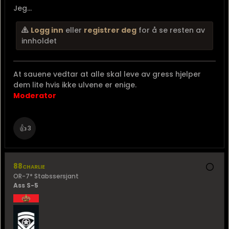
Jeg...
Logg inn
eller
registrer deg
for å se resten av
innholdet
At sauene vedtar at alle skal leve av gress hjelper
dem lite hvis ikke ulvene er enige.
Moderator
👍
3
88charlie
OR-7* Stabssersjant
Ass S-5