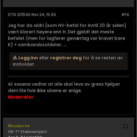
DTG 201540 Nov 24, 15:40
#14
Jeg har da aldri (som HV-befal for inntil 20 år siden)
vært klarert høyere enn H. Det gjaldt det meste
befalet (men for lagfører geværlag var kravet bare
K) + sambandssoldater. ...
Logg inn
eller
registrer deg
for å se resten av
innholdet
At sauene vedtar at alle skal leve av gress hjelper
dem lite hvis ikke ulvene er enige.
Moderator
Hulkinator
OR-7* Stabssersjant