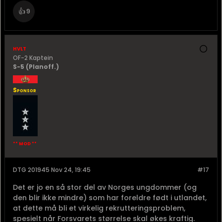
👍
9
hvlt
OF-2 Kaptein
S-5 (Planoff.)
Sponsor
** MOD **
DTG 201945 Nov 24, 19:45
#17
Det er jo en så stor del av Norges ungdommer (og
den blir ikke mindre) som har foreldre født i utlandet,
at dette må bli et virkelig rekrutteringsproblem,
spesielt når Forsvarets størrelse skal økes kraftig.