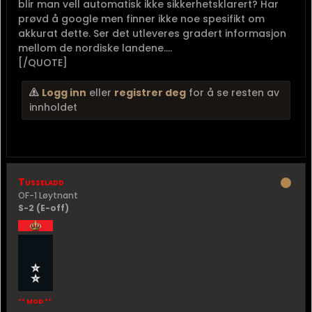
blir man vell automatisk ikke sikkerhetsklarert? Har
prøvd å google men finner ikke noe spesifikt om
akkurat dette. Ser det utleveres gradert informasjon
mellom de nordiske landene....
[/QUOTE]
Logg inn
eller
registrer deg
for å se resten av
innholdet
Tusseladd
OF-1 Løytnant
S-2 (E-off)
** MOD **