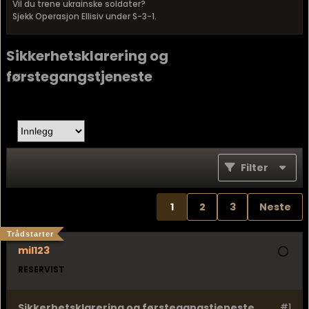
Vil du trene ukrainske soldater?
Sjekk Operasjon Ellisiv under S-3-1.
Sikkerhetsklarering og
førstegangstjeneste
Filter
1
2
3
Neste
Trådstarter
mil123
RESERVIST
Sikkerhetsklarering og førstegangstjeneste
#1