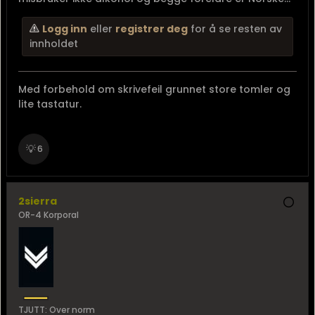
Logg inn
eller
registrer deg
for å se resten av
innholdet
Med forbehold om skrivefeil grunnet store tomler og
lite tastatur.
💡
6
2sierra
OR-4 Korporal
TJUTT: Over norm