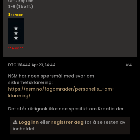
OF-2 Kaptein
S-6 (Sboff.)
Sponsor
** MOD **
DTG 181444 Apr 23, 14:44
#4
NSM har noen spørsmål med svar om
sikkerhetsklarering:
https://nsm.no/fagomrader/personells...-om-
klarering/
Det står riktignok ikke noe spesifikt om Kroatia der....
Logg inn
eller
registrer deg
for å se resten av
innholdet