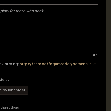
 plow for those who don't.
#4
sklarering:
https://nsm.no/fagomrader/personells...-
er....
n av innholdet
 than others.