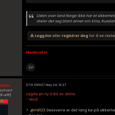
Listen over land Norge ikke har et sikkerhe
dreier det seg blant annet om Kina, Russland
Logg inn
eller
registrer deg
for å se reste
Moderator
👍
1
seladd
DTG 091027 May 24, 10:27
Løytnant
Lagde en ny tråd av dette.
(E-off)
- Mod
mil123
Dessverre er det lang kø på sikkerhet