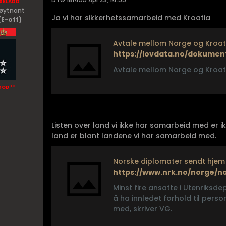
seladd
Løytnant
Ja vi har sikkerhetssamarbeid med Kroatia
(E-off)
https://lovdata.no/dokumen
Avtale mellom Norge og Kroati
MOD **
Listen over land vi ikke har samarbeid med er ikk
land er blant landene vi har samarbeid med.
Norske diplomater sendt hjem
Minst fire ansatte i Utenriksd
å ha innledet forhold til pers
med, skriver VG.