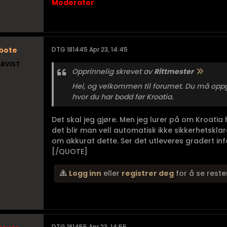
Moderator
bote
DTG 181445 Apr 23, 14:45
ERVIST
Opprinnelig skrevet av
Rittmester
Hei, og velkommen til forumet. Du må oppgi 
hvor du har bodd før Kroatia.
Det skal jeg gjøre. Men jeg lurer på om Kroati
det blir man vell automatisk ikke sikkerhetskla
om akkurat dette. Ser det utleveres gradert in
[/QUOTE]
Logg inn
eller
registrer deg
for å se reste
DTG 181455 Apr 23, 14:55