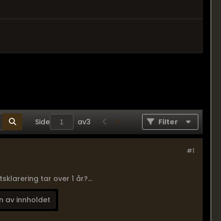
Side
av
3
Filter
#1
larering tar over 1 år?...
n av innholdet