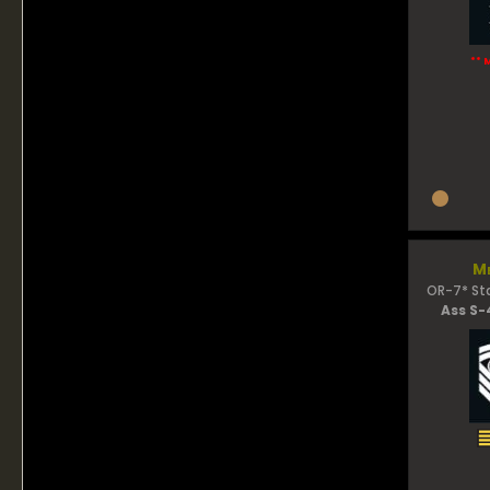
** 
Me
OR-7* St
Ass S-