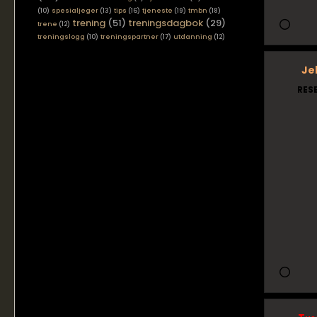
(10)
spesialjeger
(13)
tips
(16)
tjeneste
(19)
tmbn
(18)
trening
(51)
treningsdagbok
(29)
trene
(12)
treningslogg
(10)
treningspartner
(17)
utdanning
(12)
Je
RES