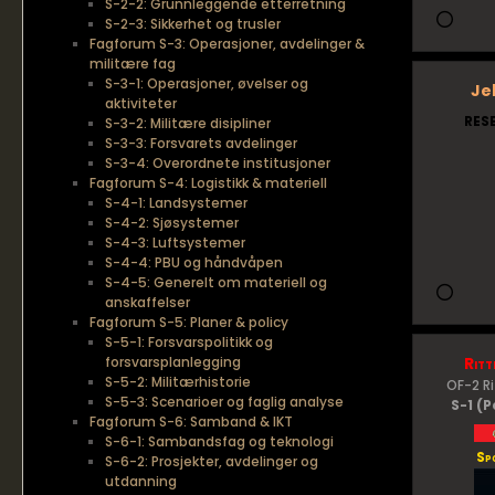
S-2-2: Grunnleggende etterretning
S-2-3: Sikkerhet og trusler
Fagforum S-3: Operasjoner, avdelinger &
militære fag
S-3-1: Operasjoner, øvelser og
Je
aktiviteter
RES
S-3-2: Militære disipliner
S-3-3: Forsvarets avdelinger
S-3-4: Overordnete institusjoner
Fagforum S-4: Logistikk & materiell
S-4-1: Landsystemer
S-4-2: Sjøsystemer
S-4-3: Luftsystemer
S-4-4: PBU og håndvåpen
S-4-5: Generelt om materiell og
anskaffelser
Fagforum S-5: Planer & policy
S-5-1: Forsvarspolitikk og
forsvarsplanlegging
Ritt
S-5-2: Militærhistorie
OF-2 R
S-5-3: Scenarioer og faglig analyse
S-1 (P
Fagforum S-6: Samband & IKT
S-6-1: Sambandsfag og teknologi
Sp
S-6-2: Prosjekter, avdelinger og
utdanning