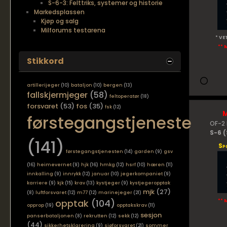
S-6-3: Felttriks, systemer og historie
Markedsplassen
Kjøp og salg
Milforums testarena
* VE
** 
Stikkord
artillerijeger
(10)
bataljon
(10)
bergen
(13)
fallskjermjeger
(58)
feltoperatør
(18)
forsvaret
(53)
fos
(35)
fsk
(12)
førstegangstjeneste
OF-2 
S-6 (
(141)
Sp
førstegangstjenesten
(14)
garden
(9)
gsv
(16)
heimevernet
(9)
hjk
(16)
hmkg
(12)
hsrf
(10)
hæren
(11)
innkalling
(9)
innrykk
(12)
januar
(10)
jegerkompaniet
(9)
karriere
(9)
kjk
(15)
krav
(13)
kystjeger
(9)
kystjegeropptak
mjk
(27)
(8)
luftforsvaret
(12)
m77
(12)
marinejeger
(21)
opptak
(104)
** 
opprop
(19)
opptakskrav
(11)
sesjon
panserbataljonen
(8)
rekrutten
(12)
sekk
(12)
(44)
sikkerhetsklarering
(9)
sjøforsvaret
(21)
sommer