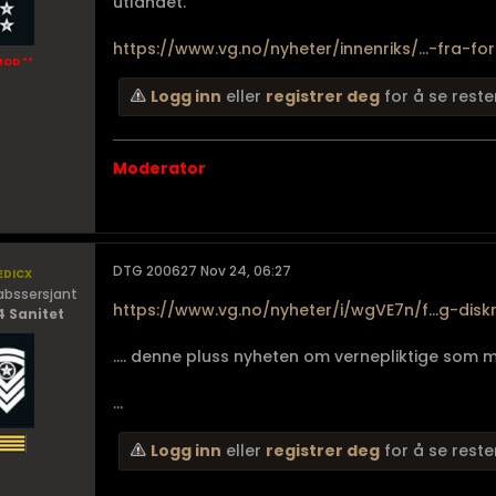
utlandet.
https://www.vg.no/nyheter/innenriks/...-fra-fo
MOD **
Logg inn
eller
registrer deg
for å se reste
Moderator
dicx
DTG 200627 Nov 24, 06:27
abssersjant
https://www.vg.no/nyheter/i/wgVE7n/f...g-diskr
4 Sanitet
.... denne pluss nyheten om vernepliktige som 
...
Logg inn
eller
registrer deg
for å se reste