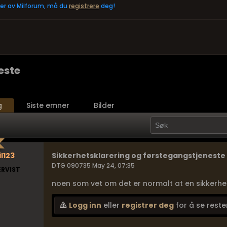
eler av Milforum, må du
registrere
deg!
este
g
Siste emner
Bilder
l123
Sikkerhetsklarering og førstegangstjeneste
DTG 090735 May 24, 07:35
ERVIST
noen som vet om det er normalt at en sikkerhetsk
Logg inn
eller
registrer deg
for å se reste