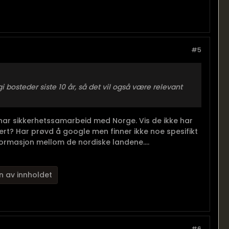
#5
bosteder siste 10 år, så det vil også være relevant
a har sikkerhetssamarbeid med Norge. Vis de ikke har
rert? Har prøvd å google men finner ikke noe spesifikt
formasjon mellom de nordiske landene....
n av innholdet
#6