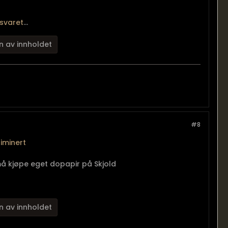
rsvaret
...
n av innholdet
#8
iminert
må kjøpe eget dopapir på Skjold
n av innholdet