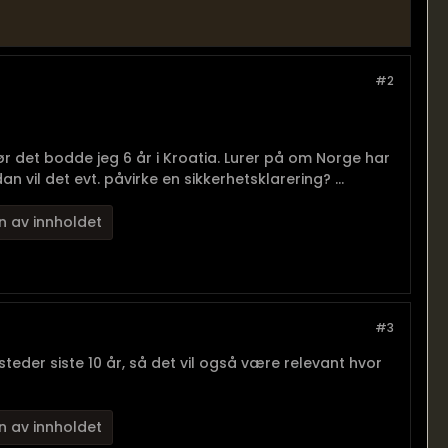
#2
ør det bodde jeg 6 år i Kroatia. Lurer på om Norge har
il det evt. påvirke en sikkerhetsklarering? ...
n av innholdet
#3
eder siste 10 år, så det vil også være relevant hvor
n av innholdet