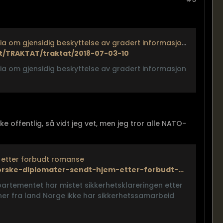
Avtale mellom Norge og Kroatia om gjensidig beskyttelse av gradert informasjon - Lovdata
t/TRAKTAT/traktat/2018-07-03-10
a om gjensidig beskyttelse av gradert informasjon
e offentlig, så vidt jeg vet, men jeg tror alle NATO-
 etter forbudt romanse
https://www.nrk.no/norge/norske-diplomater-sendt-hjem-etter-forbudt-romanse-1.12030511
epartementet har mistet sikkerhetsklareringen etter
oner fra land Norge ikke har sikkerhetssamarbeid