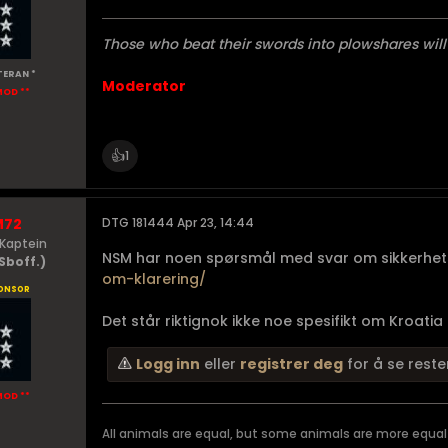
Those who beat their swords into plowshares will
TERAN *
Moderator
MOD **
👍
1
M72
DTG 181444 Apr 23, 14:44
Kaptein
NSM har noen spørsmål med svar om sikkerhet
Sboff.)
om-klarering/
onsor
Det står riktignok ikke noe spesifikt om Kroatia d
Logg inn
eller
registrer deg
for å se reste
MOD **
All animals are equal, but some animals are more equal