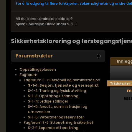
For å få adgang til flere funksjoner, søkemuligheter og andre d
Vil du trene ukrainske soldater?
Sjekk Operasjon Ellisiv under S-3-1.
Sikkerhetsklarering og førstegangstjen
Forumstruktur
Innleg
Oppstillingsplassen
Fagforum
Fagforum S-1: Personell og administrasjon
Trådstarter
S-1-1: Sesjon, tjeneste og verneplikt
mi
S-1-2: Trening og fysisk utvikling
S-1-3: Opptak og utdanning
RES
S-1-4: Ledige stillinger
S-1-5: Ansatt, administrasjon og
utnevnelser
S-1-6: Veteraner og reservister
Fagforum S-2: Etterretning & sikkerhet
S-2-1: Løpende etterretning