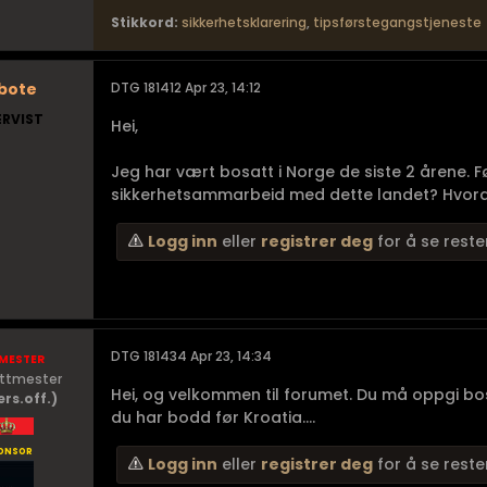
Stikkord:
sikkerhetsklarering
,
tipsførstegangstjeneste
bote
DTG 181412 Apr 23, 14:12
ERVIST
Hei,
Jeg har vært bosatt i Norge de siste 2 årene. F
sikkerhetsammarbeid med dette landet? Hvordan v
Logg inn
eller
registrer deg
for å se reste
mester
DTG 181434 Apr 23, 14:34
ittmester
Hei, og velkommen til forumet. Du må oppgi bost
ers.off.)
du har bodd før Kroatia....
onsor
Logg inn
eller
registrer deg
for å se reste