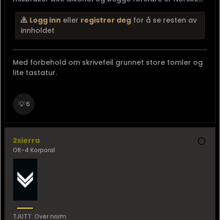
Logg inn
eller
registrer deg
for å se resten av
innholdet
Med forbehold om skrivefeil grunnet store tomler og
lite tastatur.
💡
6
2sierra
OR-4 Korporal
TJUTT: Over norm