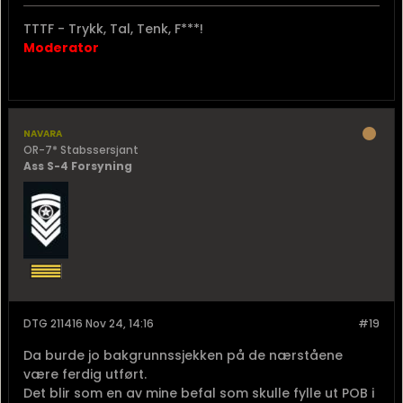
TTTF - Trykk, Tal, Tenk, F***!
Moderator
navara
OR-7* Stabssersjant
Ass S-4 Forsyning
DTG 211416 Nov 24, 14:16
#19
Da burde jo bakgrunnssjekken på de nærståene
være ferdig utført.
Det blir som en av mine befal som skulle fylle ut POB i