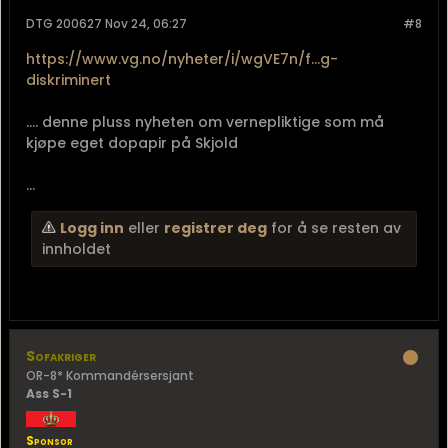
DTG 200627 Nov 24, 06:27
#8
https://www.vg.no/nyheter/i/wgVE7n/f...g-
diskriminert
.... denne pluss nyheten om vernepliktige som må
kjøpe eget dopapir på Skjold
...
Logg inn
eller
registrer deg
for å se resten av
innholdet
Sofakriger
OR-8* Kommandérsersjant
Ass S-1
Sponsor