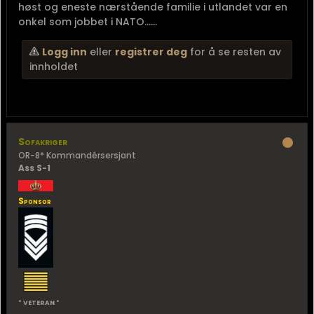
høst og eneste nærstående familie i utlandet var en
onkel som jobbet i NATO......
Logg inn
eller
registrer deg
for å se resten av
innholdet
Sofakriger
OR-8* Kommandérsersjant
Ass S-1
Sponsor
* VETERAN *