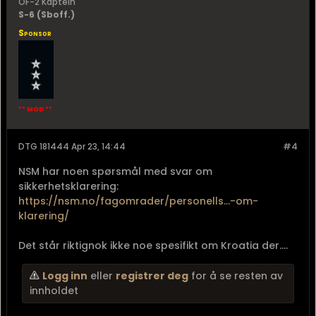
OF-2 Kaptein
S-6 (Sboff.)
Sponsor
** MOD **
DTG 181444 Apr 23, 14:44
#4
NSM har noen spørsmål med svar om
sikkerhetsklarering:
https://nsm.no/fagomrader/personells...-om-
klarering/
Det står riktignok ikke noe spesifikt om Kroatia der....
Logg inn
eller
registrer deg
for å se resten av
innholdet