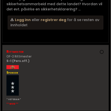
sikkerhetsammarbeid med dette landet? Hvordan vil
det evt. påvirke en sikkerhetsklarering? ...
Logg inn
eller
registrer deg
for å se resten av
innholdet
Rittmester
OF-2 Rittmester
S-1 (Pers.off.)
Sponsor
* VETERAN *
** MOD **