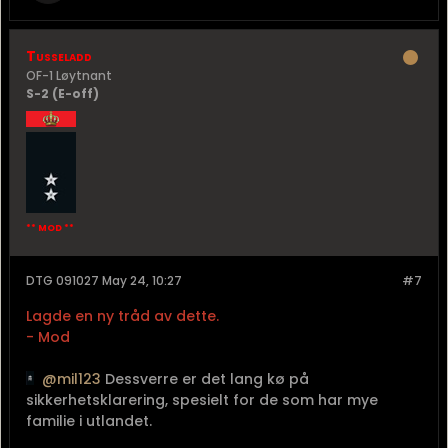
Tusseladd
OF-1 Løytnant
S-2 (E-off)
** MOD **
DTG 091027 May 24, 10:27
#7
Lagde en ny tråd av dette.
- Mod
mil123
Dessverre er det lang kø på
sikkerhetsklarering, spesielt for de som har mye
familie i utlandet.