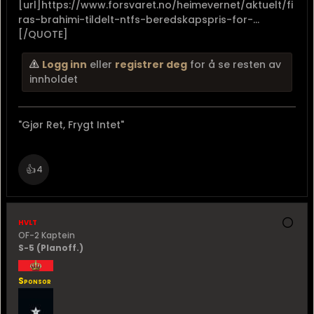
[url]https://www.forsvaret.no/heimevernet/aktuelt/fi
ras-brahimi-tildelt-ntfs-beredskapspris-for-...
[/QUOTE]
Logg inn
eller
registrer deg
for å se resten av
innholdet
"Gjør Ret, Frygt Intet"
👍
4
hvlt
OF-2 Kaptein
S-5 (Planoff.)
Sponsor