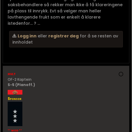
saksbehandlere så rekker man ikke å få klareringene
på plass til innrykk. Evt så velger man heller
lavthengende frukt som er enkelt å klarere
istedenfor... ? ...
Logg inn
eller
registrer deg
for å se resten av
innholdet
hvlt
OF-2 Kaptein
S-5 (Planoff.)
Sponsor
** MOD **