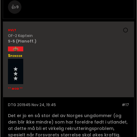
👍
9
hvlt
OF-2 Kaptein
S-5 (Planoff.)
Sponsor
** MOD **
DTG 201945 Nov 24, 19:45
#17
Det er jo en så stor del av Norges ungdommer (og
den blir ikke mindre) som har foreldre født i utlandet,
at dette må bli et virkelig rekrutteringsproblem,
spesielt når Forsvarets størrelse skal økes kraftig.