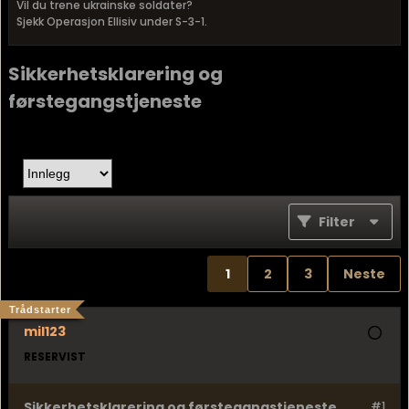
Vil du trene ukrainske soldater?
Sjekk Operasjon Ellisiv under S-3-1.
Sikkerhetsklarering og
førstegangstjeneste
Filter
1
2
3
Neste
Trådstarter
mil123
RESERVIST
Sikkerhetsklarering og førstegangstjeneste
#1