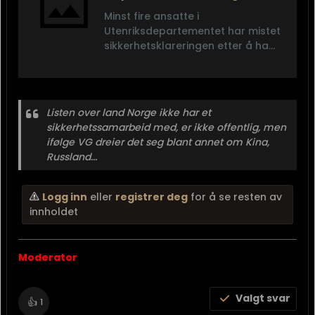
Minst fire ansatte i
Utenriksdepartementet har mistet
sikkerhetsklareringen etter å ha
innledet forhold til personer fra
land Norge ikke har
sikkerhetssamarbeid med, skriver
VG.
Listen over land Norge ikke har et
sikkerhetssamarbeid med, er ikke offentlig, men
ifølge VG dreier det seg blant annet om Kina,
Russland...
Logg inn
eller
registrer deg
for å se resten av
innholdet
Moderator
Valgt svar
👍
1