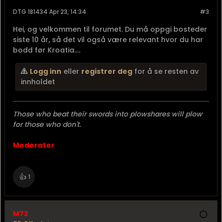
DTG 181434 Apr 23, 14:34
#3
Hei, og velkommen til forumet. Du må oppgi bosteder
siste 10 år, så det vil også være relevant hvor du har
bodd før Kroatia....
Logg inn
eller
registrer deg
for å se resten av
innholdet
Those who beat their swords into plowshares will plow
for those who don't.
Moderator
👍
1
M72