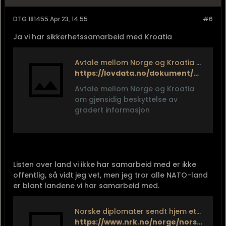
DTG 181455 Apr 23, 14:55
#6
Ja vi har sikkerhetssamarbeid med Kroatia
Avtale mellom Norge og Kroatia om gjensidig beskyttelse av gradert informasjon - Lovdata
https://lovdata.no/dokument/TRAKTAT/traktat/2018-07-03-10
Avtale mellom Norge og Kroatia
om gjensidig beskyttelse av
gradert informasjon
Listen over land vi ikke har samarbeid med er ikke
offentlig, så vidt jeg vet, men jeg tror alle NATO-land
er blant landene vi har samarbeid med.
Norske diplomater sendt hjem etter forbudt romanse
https://www.nrk.no/norge/norske-diplomater-sendt-hjem-etter-forbudt-romanse-1.12030511