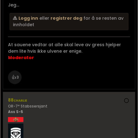
Jeg...
Logg inn
eller
registrer deg
for å se resten av
innholdet
At sauene vedtar at alle skal leve av gress hjelper
dem lite hvis ikke ulvene er enige.
Moderator
👍
3
88charlie
OR-7* Stabssersjant
Ass S-5