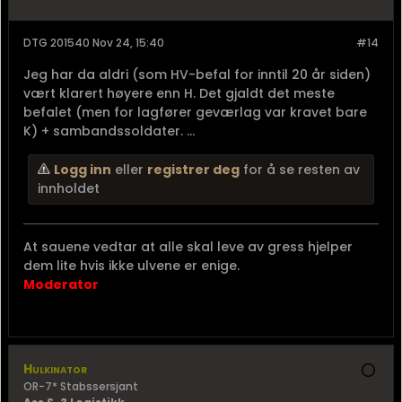
DTG 201540 Nov 24, 15:40
#14
Jeg har da aldri (som HV-befal for inntil 20 år siden)
vært klarert høyere enn H. Det gjaldt det meste
befalet (men for lagfører geværlag var kravet bare
K) + sambandssoldater. ...
Logg inn
eller
registrer deg
for å se resten av
innholdet
At sauene vedtar at alle skal leve av gress hjelper
dem lite hvis ikke ulvene er enige.
Moderator
Hulkinator
OR-7* Stabssersjant