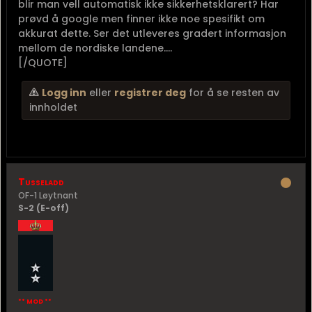
blir man vell automatisk ikke sikkerhetsklarert? Har
prøvd å google men finner ikke noe spesifikt om
akkurat dette. Ser det utleveres gradert informasjon
mellom de nordiske landene....
[/QUOTE]
Logg inn
eller
registrer deg
for å se resten av
innholdet
Tusseladd
OF-1 Løytnant
S-2 (E-off)
** MOD **