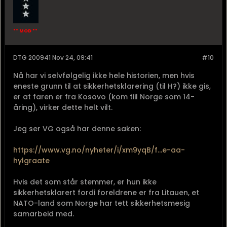
** MOD **
DTG 200941 Nov 24, 09:41
#10
Nå har vi selvfølgelig ikke hele historien, men hvis
eneste grunn til at sikkerhetsklarering (til H?) ikke gis,
er at faren er fra Kosovo (kom tiil Norge som 14-
åring), virker dette helt vilt.
Jeg ser VG også har denne saken:
https://www.vg.no/nyheter/i/xm9yqB/f...e-aa-
hylgraate
Hvis det som står stemmer, er hun ikke
sikkerhetsklarert fordi foreldrene er fra Litauen, et
NATO-land som Norge har tett sikkerhetsmesig
samarbeid med.