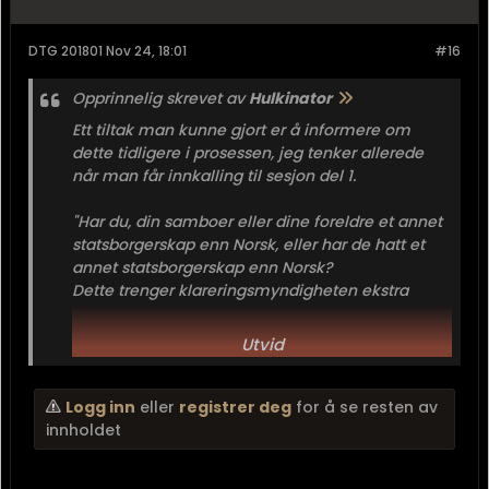
DTG 201801 Nov 24, 18:01
#16
Opprinnelig skrevet av
Hulkinator
Ett tiltak man kunne gjort er å informere om
dette tidligere i prosessen, jeg tenker allerede
når man får innkalling til sesjon del 1.
"Har du, din samboer eller dine foreldre et annet
statsborgerskap enn Norsk, eller har de hatt et
annet statsborgerskap enn Norsk?
Dette trenger klareringsmyndigheten ekstra
behandlingstid for å prosessere, følg
denne
lenken for mer informasjon"
Utvid
Eventuelt at de det gjelder får sendt et eget brev
med hva slags informasjon de skal...
Logg inn
eller
registrer deg
for å se resten av
innholdet