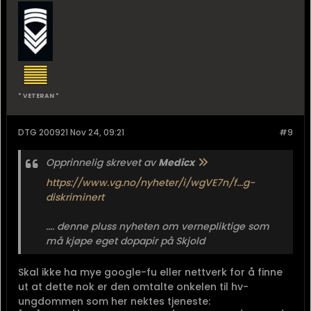
* VETERAN *
DTG 200921 Nov 24, 09:21
#9
Opprinnelig skrevet av
Medicx
https://www.vg.no/nyheter/i/wgVE7n/f...g-
diskriminert
.... denne pluss nyheten om vernepliktige som
må kjøpe eget dopapir på Skjold
Skal ikke ha mye google-fu eller nettverk for å finne
ut at dette nok er den omtalte onkelen til hv-
ungdommen som her nektes tjeneste: