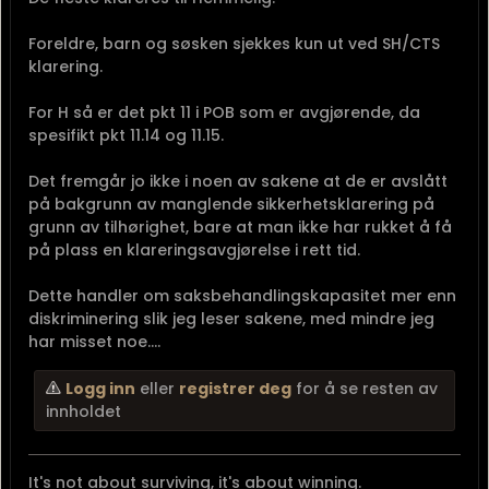
Foreldre, barn og søsken sjekkes kun ut ved SH/CTS
klarering.
For H så er det pkt 11 i POB som er avgjørende, da
spesifikt pkt 11.14 og 11.15.
Det fremgår jo ikke i noen av sakene at de er avslått
på bakgrunn av manglende sikkerhetsklarering på
grunn av tilhørighet, bare at man ikke har rukket å få
på plass en klareringsavgjørelse i rett tid.
Dette handler om saksbehandlingskapasitet mer enn
diskriminering slik jeg leser sakene, med mindre jeg
har misset noe....
Logg inn
eller
registrer deg
for å se resten av
innholdet
It's not about surviving, it's about winning.