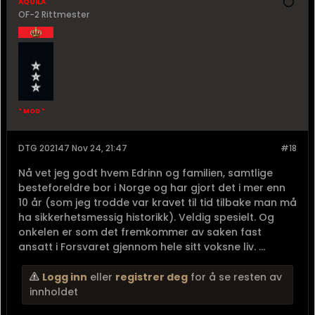
aquila
OF-2 Rittmester
* MOD *
DTG 202147 Nov 24, 21:47
#18
Nå vet jeg godt hvem Edrinn og familien, samtlige
besteforeldre bor i Norge og har gjort det i mer enn
10 år (som jeg trodde var kravet til tid tilbake man må
ha sikkerhetsmessig historikk). Veldig spesielt. Og
onkelen er som det fremkommer av saken fast
ansatt i Forsvaret gjennom hele sitt voksne liv. ...
Logg inn
eller
registrer deg
for å se resten av
innholdet