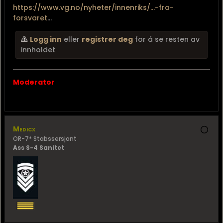
https://www.vg.no/nyheter/innenriks/...-fra-
forsvaret
...
Logg inn
eller
registrer deg
for å se resten av
innholdet
Moderator
Medicx
OR-7* Stabssersjant
Ass S-4 Sanitet