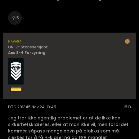
💡
5
navara
OR-7* Stabssersjant
Ass S-4 Forsyning
DTG 201345 Nov 24, 13:45
#13
Jeg tror ikke egentlig problemet er at de ikke kan
sikkerhetsklareres, eller at man ikke vil, men fordi det
kommer såpass mange navn på blokka som må
sjekkes for å få H-klarering og FSA mangler