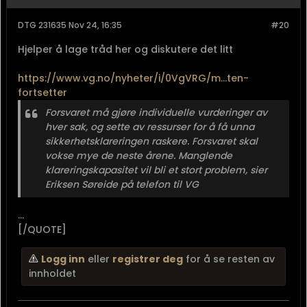
DTG 231635 Nov 24, 16:35
#20
Hjelper å lage tråd her og diskutere det litt
https://www.vg.no/nyheter/i/0VgVRG/m...ten-
fortsetter
Forsvaret må gjøre individuelle vurderinger av
hver sak, og sette av ressurser for å få unna
sikkerhetsklareringen raskere. Forsvaret skal
vokse mye de neste årene. Manglende
klareringskapasitet vil bli et stort problem, sier
Eriksen Søreide på telefon til VG
...
[/QUOTE]
Logg inn
eller
registrer deg
for å se resten av
innholdet