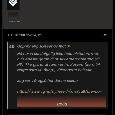
* VETERAN *
DTG 201208 Nov 24, 12:08
#11
Opprinnelig skrevet av
hvlt
Nå har vi selvfølgelig ikke hele historien, men
hvis eneste grunn til at sikkerhetsklarering (til
H?) ikke gis, er at faren er fra Kosovo (kom tiil
Norge som 14-åring), virker dette helt vilt.
Jeg ser VG også har denne saken:
https://www.vg.no/nyheter/i/xm9yqB/f...e-aa-
hylgraate
Utvid
Hvis det som står stemmer, er hun ikke
sikkerhetsklarert fordi foreldrene er fra Litauen, et