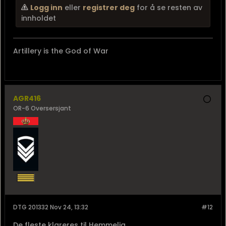
NATO-land som Norge har tett sikkerhetsmesi...
Logg inn
eller
registrer deg
for å se resten av
innholdet
Artillery is the God of War
AGR416
OR-6 Oversersjant
DTG 201332 Nov 24, 13:32
#12
De fleste klareres til Hemmelig.