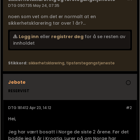
DTG 090735 May 24, 07:35
noen som vet om det er normalt at en
sikkerhetsklarering tar over 1 år?...
Logg inn
eller
registrer deg
for å se resten av
innholdet
Stikkord:
sikkerhetsklarering
,
tipsførstegangstjeneste
Jebote
RESERVIST
DTG 181412 Apr 23, 14:12
#2
Hei,
Jeg har vært bosatt i Norge de siste 2 årene. Før det
bodde jeg 6 år i Kroatia. Lurer på om Norge har